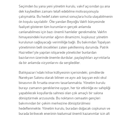
Seçimden bu yana yeni yönetim kurulu, vakıf açısından şu ana
dek kaybedilen zamanı telafi edebilme motivasyonuyla
çalışmakta. Bu hedef zaten somut sonuçlara hızla ulaşabilmenin
ön koşulu sayılabilir. Öte yandan Beyoğlu Vakfı bünyesinde
faaliyet gösteren tüm kurumların gerçek anlamda
canlanabilmesi için bazı önemli hamleler gerekmekte. Vakfın
himayesindeki kurumlar ağının dinamizmi, kuşkusuz yönetim
kurulunun sağlayacağı verimliliğe bağlı. Bu bakımdan Topalyan
yönetiminin belli öncelikleri zaten şekillenmiş durumda. Patrik
Hazretleri'yle yapılan istişarede yöneticiler bunlardan
bazılarının üzerinde önemle durdular, paylaştıkları ayrıntılarla
da bir anlamda vizyonlarını da sergilediler.
Balıkpazarı'ndaki kilise külliyesinin içerisindeki, şimdilerde
Narekyan Salonu olarak bilinen ve aynı adı taşıyan eski okul
binasının ilk fırsatta onarımı tasarlanmakta. Yönetim kurulu
burayı zamanın gereklerine uygun, her tür etkinliğe ev sahipliği
yapabilecek koşullarda sahnesi olan çok amaçlı bir salona
dönüştürmek arzusunda. Bu noktanın cemaatin gençleri
bakımından bir çekim merkezine dönüştürülmesi
hedeflenmekte. Yönetim kurulu, buradan doğacak coşkunun ve
burada birikecek enerjinin toplumsal önemli kazanımlar için alt