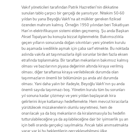
Vakıf yöneticileri tarafından Patrik Hazretleri'nin dikkatine
sunulan tablo çarpıcı bir gerçeği de yansıtıyor. Nitekim 50-60
yıldan bu yana Beyoğlu Vakfı'na ait mülkler gereken fiziksel
özenden mahrum kalmış. Örneğin 1950 yılından beri Tokatlıyan
Han'ın elektrifikasyon sistemi elden geçmemiş. Şu anda Başkan
Aksel Topalyan bu konuyla bizzat ilgilenmekte. Bakımsızlıkla
geçen yılların sonucunda doğan sıkıntıları yeni yönetim kurulu
bu aşamada ivedilikle aşmak için çaba sarf etmekte. Bu noktada
aslında vakıfa ait taşınmazlarla ilgili sorunlar birden fazla eksen
etrafında toplanmakta. Bir taraftan mekanların bakımsız kalmış
olması ve bazılarının piyasa değerinin altında kiraya verilmiş
olması, diğer taraftansa kiraya verilebilecek durumda olan
taşınmazların önemli bir bölümünün şu anda atıl durumda
olması. Yani daha yalın bir ifadeyle, Beyoğlu Vakfı'nın şu anda
önemli sayıda taşınmazı boş. Yönetim kurulu tüm bu sorunları
yıl sonuna kadar çözmeyi ve yeni yıldan başlayarak kira
gelirlerini ikiye katlamayı hedeflemekte. Hem mevcut kiracılarla
yürütülecek müzakerelerin olumlu seyretmesi, hem de
onarılacak ya da boş mekanların da kiralanmasıyla bu hedefin
tutturulabileceğine ya da aşılabileceğine dair bir iyimserlik şu an
için belli oranda gerçekçi sayılmakta. Ancak tabii anımsatmakta
yarar var ki bu beklentilerin gerçekleşebilmesi ülke