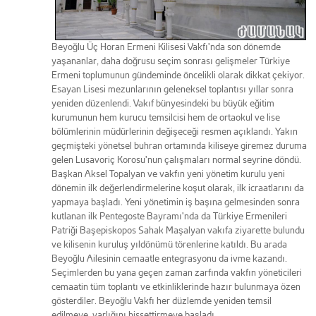
Beyoğlu Üç Horan Ermeni Kilisesi Vakfı'nda son dönemde
yaşananlar, daha doğrusu seçim sonrası gelişmeler Türkiye
Ermeni toplumunun gündeminde öncelikli olarak dikkat çekiyor.
Esayan Lisesi mezunlarının geleneksel toplantısı yıllar sonra
yeniden düzenlendi. Vakıf bünyesindeki bu büyük eğitim
kurumunun hem kurucu temsilcisi hem de ortaokul ve lise
bölümlerinin müdürlerinin değişeceği resmen açıklandı. Yakın
geçmişteki yönetsel buhran ortamında kiliseye giremez duruma
gelen Lusavoriç Korosu'nun çalışmaları normal seyrine döndü.
Başkan Aksel Topalyan ve vakfın yeni yönetim kurulu yeni
dönemin ilk değerlendirmelerine koşut olarak, ilk icraatlarını da
yapmaya başladı. Yeni yönetimin iş başına gelmesinden sonra
kutlanan ilk Pentegoste Bayramı'nda da Türkiye Ermenileri
Patriği Başepiskopos Sahak Maşalyan vakıfa ziyarette bulundu
ve kilisenin kuruluş yıldönümü törenlerine katıldı. Bu arada
Beyoğlu Ailesinin cemaatle entegrasyonu da ivme kazandı.
Seçimlerden bu yana geçen zaman zarfında vakfın yöneticileri
cemaatin tüm toplantı ve etkinliklerinde hazır bulunmaya özen
gösterdiler. Beyoğlu Vakfı her düzlemde yeniden temsil
edilmeye, varlığını hissettirmeye başladı.