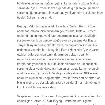
böylelikle de vakfın mağduriyetinin katlandığını gözler önüne
sermekte. Şişli Ermeni Mezarlığı'nda da girişilen çalışmaların
sorumluluğunu ve koordinasyonunu yeni yönetim kurulunun bazı
üyeleri üstlenmiş durumda.
Beyoğlu Vakfı himayesindeki Fakirlere Yardım Kolu da özel
önem taşımakta. Zira bu vakfın çevresinde, Türkiye Ermeni
toplumunun en mütevazi katmanlarından insanlar, hayli ağır
sosyoekonomik bir gerçek göğüsleyerek yaşamakta. Başta
Tanya Ozinyan Kuduç olmak üzere, bu bağlamda sorumluluk
üstlenmiş yönetim kurulu üyeleri Patrik Hazretleri'yle, ziyaret
ettikleri evlerden olan tanıklıklarını gerçekten derin bir
üzüntüyle paylaştılar. Karşılaştıkları sarsıcı insani dram
karşısında yaşadıkları burukluk bir anlamda da üstlendikleri
sorumluluklar yönünde çalışırken onları adeta kamçılayan bir
nitelik kazanmış. Beyoğlu Vakfı şu anda yaklaşık 300 aileye
nakdi ve ayni destek sağlamakta. Patrik Hazretleri'ne aktarılan
bilgilere göre, bu desteklerin artarak sürdürülmesi için yönetim
kurulu ciddi bir iradeye sahip.
Ve gelelim Esayan Lisesi'ne... Bünyesindeki kurumlar ağının tüm
çeşitliliğine karşın, bu okul Beyoğlu Vakfı'nın omurgasını