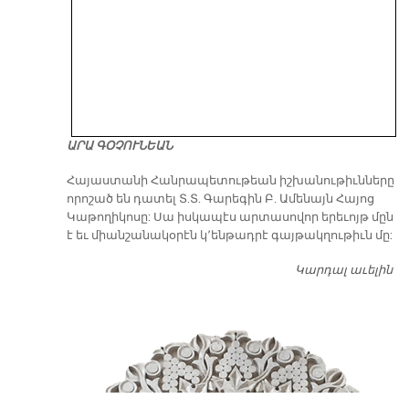
ԱՐԱ ԳՕՉՈՒՆԵԱՆ
​Հայաստանի Հանրապետութեան իշխանութիւնները
որոշած են դատել Տ.Տ. Գարեգին Բ. Ամենայն Հայոց
Կաթողիկոսը: Սա իսկապէս արտասովոր երեւոյթ մըն
է եւ միանշանակօրէն կ՚ենթադրէ գայթակղութիւն մը:
Կարդալ աւելին
Դ