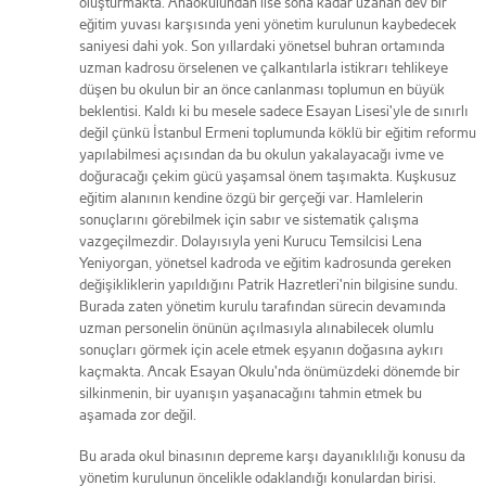
oluşturmakta. Anaokulundan lise sona kadar uzanan dev bir
eğitim yuvası karşısında yeni yönetim kurulunun kaybedecek
saniyesi dahi yok. Son yıllardaki yönetsel buhran ortamında
uzman kadrosu örselenen ve çalkantılarla istikrarı tehlikeye
düşen bu okulun bir an önce canlanması toplumun en büyük
beklentisi. Kaldı ki bu mesele sadece Esayan Lisesi'yle de sınırlı
değil çünkü İstanbul Ermeni toplumunda köklü bir eğitim reformu
yapılabilmesi açısından da bu okulun yakalayacağı ivme ve
doğuracağı çekim gücü yaşamsal önem taşımakta. Kuşkusuz
eğitim alanının kendine özgü bir gerçeği var. Hamlelerin
sonuçlarını görebilmek için sabır ve sistematik çalışma
vazgeçilmezdir. Dolayısıyla yeni Kurucu Temsilcisi Lena
Yeniyorgan, yönetsel kadroda ve eğitim kadrosunda gereken
değişikliklerin yapıldığını Patrik Hazretleri'nin bilgisine sundu.
Burada zaten yönetim kurulu tarafından sürecin devamında
uzman personelin önünün açılmasıyla alınabilecek olumlu
sonuçları görmek için acele etmek eşyanın doğasına aykırı
kaçmakta. Ancak Esayan Okulu'nda önümüzdeki dönemde bir
silkinmenin, bir uyanışın yaşanacağını tahmin etmek bu
aşamada zor değil.
Bu arada okul binasının depreme karşı dayanıklılığı konusu da
yönetim kurulunun öncelikle odaklandığı konulardan birisi.