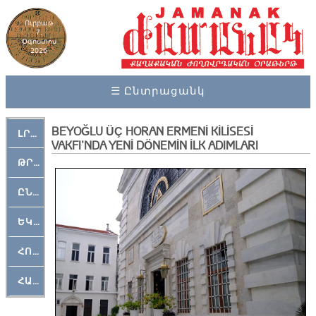
Ուրբաթ
7,
Օգոստոս
2026
☰ Ընտրացանկ
BEYOĞLU ÜÇ HORAN ERMENİ KİLİSESİ
ԼՐԱՀՈՍ
VAKFI’NDA YENİ DÖNEMİN İLK ADIMLARI
ԹՐՔԱՀԱՅ ԿԵԱՆՔ
ԸՆԿԵՐԱՄՇԱԿՈՒԹԱՅԻՆ
ԵԿԵՂԵՑԱԿԱՆ
ՀՈԳԵՄՏԱՒՈՐ
ՀԱՐԹԱԿ