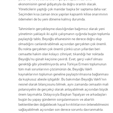
ekonomisinin genel gidişatıyla da doğru orantılı olacak.
Yöneticilerin yaptığı çok manidar başka bir saptama daha var:
Seçimden kısa zaman önce yapılan kapsamlı kilise onarımının
ödemeleri de bu yeni döneme kalmış durumda.
Tahminlerin gerçekleşme olasılığından bağımsız olarak yeni
yönetimin yaklaşık iki aylık çalışmanın ışığında bugün toplumla
paylaştığı tablo, Beyoğlu efsanesinin ne derece doğru olup
olmadığını canlandırabilmek açısından gerçekten çok önemli.
Bu nokta gerçekten çok önemli çünkü uzun yıllardan beri
cemaatte hakim olan kolaycı zihniyet, tıkandığı her noktada
Beyoğlu'nu günah keçisine çevirdi. Evet, gerçi vakıf olması
gerektiği gibi yönetilmiyordu ama Türkiye Ermeni toplumunun
tüm mali sorunlarının çözümünün de, Beyoğlu Vakfı
kaynaklarının toplumun geneline paylaştırılmasına bağlanması
da kuşkusuz abesle iştigaldir. Bu bakımdan Beyoğlu Vakfı'nın
nesnel olarak bilançosunu bilmek, aynı zamanda cemaatin mali
potansiyelini de gerçekçi olarak anlayabilmek açısından büyük
önem taşımakta. Dolayısıyla Başkan Topalyan ve arkadaşları
bugün bu yapay gündemin sorgulanmasını ve abartılı
beklentilerden doğabilecek hayal kırıklıklarının önlenebilmesini
sağlayabilmek açısından son derece sorumlu davranmakta.