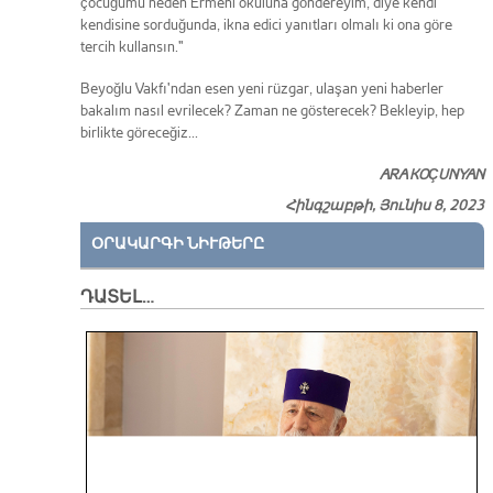
çocuğumu neden Ermeni okuluna göndereyim, diye kendi
kendisine sorduğunda, ikna edici yanıtları olmalı ki ona göre
tercih kullansın."
Beyoğlu Vakfı'ndan esen yeni rüzgar, ulaşan yeni haberler
bakalım nasıl evrilecek? Zaman ne gösterecek? Bekleyip, hep
birlikte göreceğiz...
ARA KOÇUNYAN
Հինգշաբթի, Յունիս 8, 2023
ՕՐԱԿԱՐԳԻ ՆԻՒԹԵՐԸ
ԴԱՏԵԼ…