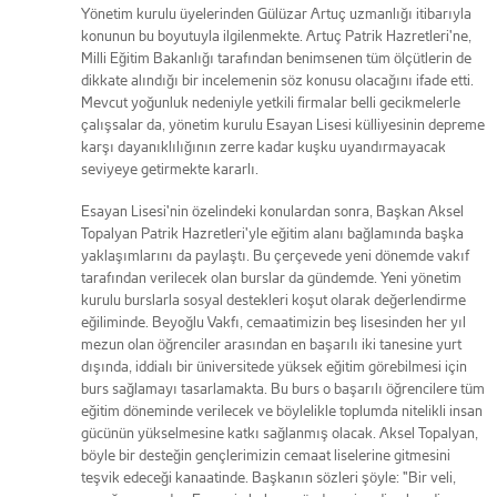
Yönetim kurulu üyelerinden Gülüzar Artuç uzmanlığı itibarıyla
konunun bu boyutuyla ilgilenmekte. Artuç Patrik Hazretleri'ne,
Milli Eğitim Bakanlığı tarafından benimsenen tüm ölçütlerin de
dikkate alındığı bir incelemenin söz konusu olacağını ifade etti.
Mevcut yoğunluk nedeniyle yetkili firmalar belli gecikmelerle
çalışsalar da, yönetim kurulu Esayan Lisesi külliyesinin depreme
karşı dayanıklılığının zerre kadar kuşku uyandırmayacak
seviyeye getirmekte kararlı.
Esayan Lisesi'nin özelindeki konulardan sonra, Başkan Aksel
Topalyan Patrik Hazretleri'yle eğitim alanı bağlamında başka
yaklaşımlarını da paylaştı. Bu çerçevede yeni dönemde vakıf
tarafından verilecek olan burslar da gündemde. Yeni yönetim
kurulu burslarla sosyal destekleri koşut olarak değerlendirme
eğiliminde. Beyoğlu Vakfı, cemaatimizin beş lisesinden her yıl
mezun olan öğrenciler arasından en başarılı iki tanesine yurt
dışında, iddialı bir üniversitede yüksek eğitim görebilmesi için
burs sağlamayı tasarlamakta. Bu burs o başarılı öğrencilere tüm
eğitim döneminde verilecek ve böylelikle toplumda nitelikli insan
gücünün yükselmesine katkı sağlanmış olacak. Aksel Topalyan,
böyle bir desteğin gençlerimizin cemaat liselerine gitmesini
teşvik edeceği kanaatinde. Başkanın sözleri şöyle: "Bir veli,