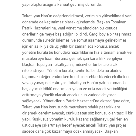
yapı oluşturacağına kanaat getirmiş durumda.
Tokatlıyan Han'ın değerlendirilmesi, veriminin yükseltilmesi yeni
dönemde de kaçınılmaz olarak gündemde. Başkan Topalyan
Patrik Hazretleri'ne, yeni yönetime şimdiden bu konuda
önerilerin gelmeye başladığını bildirdi. Gerçi böyle bir taşınmaz
durumunda sürecin işlemesi ve somut aşamaya gelinebilmesi
için en az iki ya da üç yıllık bir zaman söz konusu, ancak
yönetim kurulu bu konudaki hazırlıklarını hızla tamamlamak ve
müzakereye hazır duruma gelmek için kararlılık sergiliyor.
Başkan Topalyan Tokatlıyan'ı, mücevher bir bina olarak
nitelendiriyor. Yönetim kurulu, kentin kalbindeki bu abidevi
taşınmazı değerlendirirken kendisine rehberlik edecek ilkeleri
yavaş yavaş netleştiriyor. Tokatlıyan Han'ın yakın zamanda
başlayacak köklü onarımları yakın ve orta vadeli verimliliğini
arttırmaya yönelik olacak ancak uzun vadede de yarar
sağlayacak. Yöneticilerin Patrik Hazretleri'ne aktardığına göre,
Tokatlıyan Han konusunda metrekare odaklı pazarlıklara
girişmek gerekmeyecek, çünkü zaten söz konusu olan tescilli bir
yapı. Kuşkusuz yönetim kurulu kazanç sağlamayı, gelirleri en
üst düzeye çıkartmayı hedefleyecek ancak Tokatlıyan projesi
sadece daha çok kazanmaya odaklanmayacak. Başkan