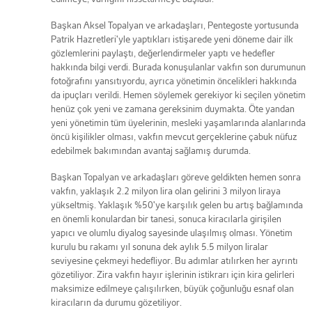
Başkan Aksel Topalyan ve arkadaşları, Pentegoste yortusunda
Patrik Hazretleri'yle yaptıkları istişarede yeni döneme dair ilk
gözlemlerini paylaştı, değerlendirmeler yaptı ve hedefler
hakkında bilgi verdi. Burada konuşulanlar vakfın son durumunun
fotoğrafını yansıtıyordu, ayrıca yönetimin öncelikleri hakkında
da ipuçları verildi. Hemen söylemek gerekiyor ki seçilen yönetim
henüz çok yeni ve zamana gereksinim duymakta. Öte yandan
yeni yönetimin tüm üyelerinin, mesleki yaşamlarında alanlarında
öncü kişilikler olması, vakfın mevcut gerçeklerine çabuk nüfuz
edebilmek bakımından avantaj sağlamış durumda.
Başkan Topalyan ve arkadaşları göreve geldikten hemen sonra
vakfın, yaklaşık 2.2 milyon lira olan gelirini 3 milyon liraya
yükseltmiş. Yaklaşık %50'ye karşılık gelen bu artış bağlamında
en önemli konulardan bir tanesi, sonuca kiracılarla girişilen
yapıcı ve olumlu diyalog sayesinde ulaşılmış olması. Yönetim
kurulu bu rakamı yıl sonuna dek aylık 5.5 milyon liralar
seviyesine çekmeyi hedefliyor. Bu adımlar atılırken her ayrıntı
gözetiliyor. Zira vakfın hayır işlerinin istikrarı için kira gelirleri
maksimize edilmeye çalışılırken, büyük çoğunluğu esnaf olan
kiracıların da durumu gözetiliyor.