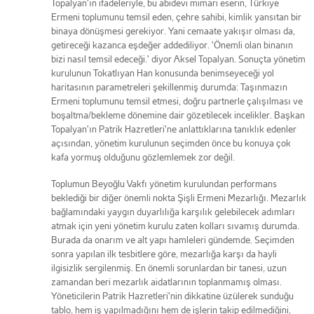
Topalyan'ın ifadeleriyle, bu abidevi mimari eserin, Türkiye
Ermeni toplumunu temsil eden, çehre sahibi, kimlik yansıtan bir
binaya dönüşmesi gerekiyor. Yani cemaate yakışır olması da,
getireceği kazanca eşdeğer addediliyor. 'Önemli olan binanın
bizi nasıl temsil edeceği.' diyor Aksel Topalyan. Sonuçta yönetim
kurulunun Tokatlıyan Han konusunda benimseyeceği yol
haritasının parametreleri şekillenmiş durumda: Taşınmazın
Ermeni toplumunu temsil etmesi, doğru partnerle çalışılması ve
boşaltma/bekleme dönemine dair gözetilecek incelikler. Başkan
Topalyan'ın Patrik Hazretleri'ne anlattıklarına tanıklık edenler
açısından, yönetim kurulunun seçimden önce bu konuya çok
kafa yormuş olduğunu gözlemlemek zor değil.
Toplumun Beyoğlu Vakfı yönetim kurulundan performans
beklediği bir diğer önemli nokta Şişli Ermeni Mezarlığı. Mezarlık
bağlamındaki yaygın duyarlılığa karşılık gelebilecek adımları
atmak için yeni yönetim kurulu zaten kolları sıvamış durumda.
Burada da onarım ve alt yapı hamleleri gündemde. Seçimden
sonra yapılan ilk tesbitlere göre, mezarlığa karşı da hayli
ilgisizlik sergilenmiş. En önemli sorunlardan bir tanesi, uzun
zamandan beri mezarlık aidatlarının toplanmamış olması.
Yöneticilerin Patrik Hazretleri'nin dikkatine üzülerek sunduğu
tablo, hem iş yapılmadığını hem de işlerin takip edilmediğini,