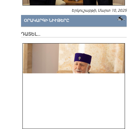
Երկուշաբթի, Մարտ 10, 2025
ՕՐԱԿԱՐԳԻ ՆԻՒԹԵՐԸ
ԴԱՏԵԼ…