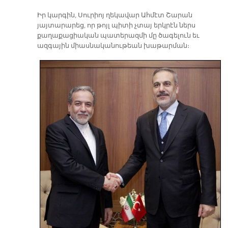
Իր կարգին, Սուրիոյ ղեկավար Ահմէտ Շարան
յայտարարեց, որ թոյլ պիտի չտայ երկրէն ներս
քաղաքացիական պատերազմի մը ծագելուն եւ
ազգային միասնականութեան խաթարման։