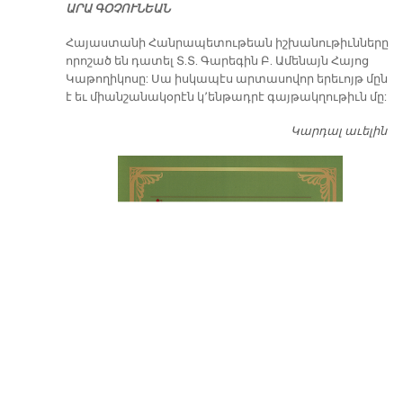
ԱՐԱ ԳՕՉՈՒՆԵԱՆ
​Հայաստանի Հանրապետութեան իշխանութիւնները
որոշած են դատել Տ.Տ. Գարեգին Բ. Ամենայն Հայոց
Կաթողիկոսը: Սա իսկապէս արտասովոր երեւոյթ մըն
է եւ միանշանակօրէն կ՚ենթադրէ գայթակղութիւն մը:
Կարդալ աւելին
Դ