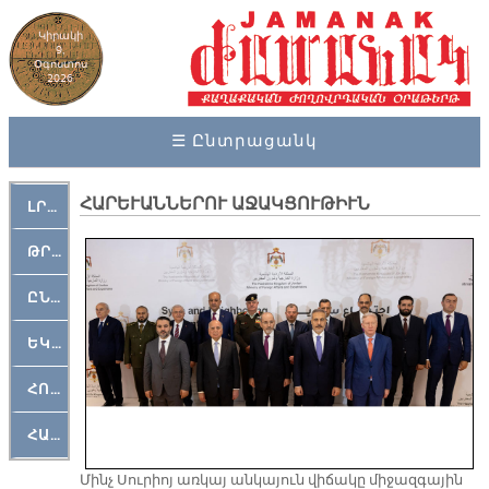
Կիրակի
9,
Օգոստոս
2026
☰ Ընտրացանկ
ՀԱՐԵՒԱՆՆԵՐՈՒ ԱՋԱԿՑՈՒԹԻՒՆ
ԼՐԱՀՈՍ
ԹՐՔԱՀԱՅ ԿԵԱՆՔ
ԸՆԿԵՐԱՄՇԱԿՈՒԹԱՅԻՆ
ԵԿԵՂԵՑԱԿԱՆ
ՀՈԳԵՄՏԱՒՈՐ
ՀԱՐԹԱԿ
Մինչ Սուրիոյ առկայ անկայուն վիճակը միջազգային