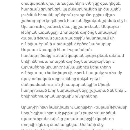
օրակարգին վրայ առաջնահերթ տեղ կը զբաղեցնէ,
հարեւան երկիրներն ալ քննարկումներ կը ծաւալեն
լուծման հեռանկարներուն շուրջ։ Թուրքիա միշտ
շահագրգիռ կողմերուն հետ անմիջական շփման մէջ է։
Այս առումով բանուկ մնալ կը շարունակէ Անգարա-
Թեհրան առանցքը։ Արտաքին գործոց նախարար
Հաքան Ֆիտան շաբաթավերջին հանդիպում մը
ունեցաւ Իրանի արտաքին գործոց նախարար
Ապպաս Արաղչիի հետ։ Իսլամական
համագործակցութեան կազմակերպութեան անդամ
երկիրներու արտաքին գործոց նախարարներու
արտահերթ նիստի շրջանակներէն ներս տեղի
ունեցաւ այս հանդիպումը, որուն կապակցութեամբ
պաշտօնական աղբիւրները գրեթէ որեւէ
մանրամասնութիւն չհրապարակեցին։ Միայն
հաղորդուած է, որ նախարարները շօշափած են երկու
երկիրներու օրակարգային խնդիրները։
Արաղչիի հետ հանդիպելու առընթեր, Հաքան Ֆիտանի
կողմէ գլխաւորուած թրքական բարձրաստիճան
պատուիրակութիւնը շաբաթավերջին կարեւոր
ժողովի մըն ալ մասնակցեցաւ Ամմանի մէջ։