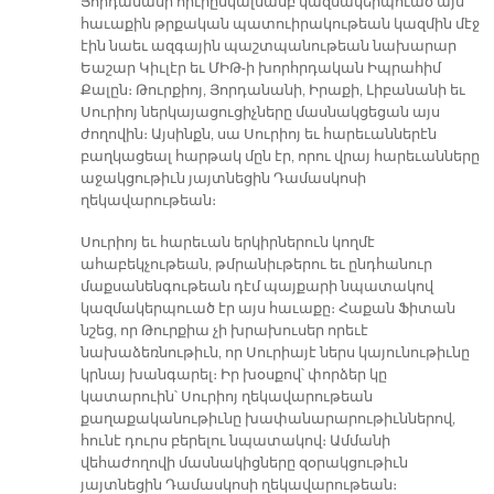
Յորդանանի հիւրընկալմամբ կազմակերպուած այս
հաւաքին թրքական պատուիրակութեան կազմին մէջ
էին նաեւ ազգային պաշտպանութեան նախարար
Եաշար Կիւլէր եւ ՄԻԹ-ի խորհրդական Իպրահիմ
Քալըն։ Թուրքիոյ, Յորդանանի, Իրաքի, Լիբանանի եւ
Սուրիոյ ներկայացուցիչները մասնակցեցան այս
ժողովին։ Այսինքն, սա Սուրիոյ եւ հարեւաններէն
բաղկացեալ հարթակ մըն էր, որու վրայ հարեւանները
աջակցութիւն յայտնեցին Դամասկոսի
ղեկավարութեան։
Սուրիոյ եւ հարեւան երկիրներուն կողմէ
ահաբեկչութեան, թմրանիւթերու եւ ընդհանուր
մաքսանենգութեան դէմ պայքարի նպատակով
կազմակերպուած էր այս հաւաքը։ Հաքան Ֆիտան
նշեց, որ Թուրքիա չի խրախուսեր որեւէ
նախաձեռնութիւն, որ Սուրիայէ ներս կայունութիւնը
կրնայ խանգարել։ Իր խօսքով՝ փորձեր կը
կատարուին՝ Սուրիոյ ղեկավարութեան
քաղաքականութիւնը խափանարարութիւններով,
հունէ դուրս բերելու նպատակով։ Ամմանի
վեհաժողովի մասնակիցները զօրակցութիւն
յայտնեցին Դամասկոսի ղեկավարութեան։