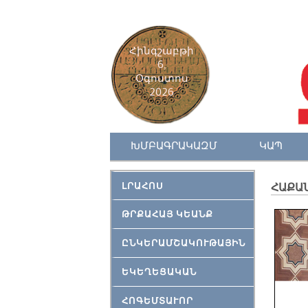
Հինգշաբթի
6,
Օգոստոս
2026
ԽՄԲԱԳՐԱԿԱԶՄ
ԿԱՊ
ԼՐԱՀՈՍ
ՀԱՔԱՆ
ԹՐՔԱՀԱՅ ԿԵԱՆՔ
ԸՆԿԵՐԱՄՇԱԿՈՒԹԱՅԻՆ
ԵԿԵՂԵՑԱԿԱՆ
ՀՈԳԵՄՏԱՒՈՐ