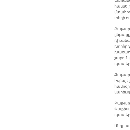
Նահանգ
հասնել
մտահոգ
տեղի ո
Քաթարի
ընթացք
դիւանա
խորհրդ
խաղաղո
շարուն
պատերա
Քաթարի
Իսրայէ
համոզո
կարեւո
Քաթարի
Փաքիստ
պատերա
Անդրադ