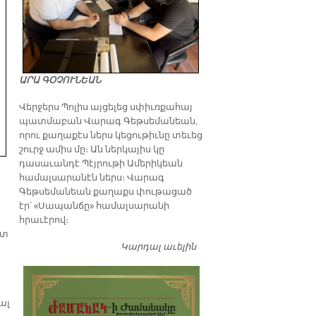
ԱՐԱ ԳՕՉՈՒՆԵԱՆ
Վերջերս Պոլիս այցելեց սփիւռքահայ
պատմաբան Վարագ Գեթսեմանեան,
որու քաղաքէս ներս կեցութիւնը տեւեց
շուրջ ամիս մը։ Ան ներկայիս կը
դասաւանդէ Պէյրութի Ամերիկեան
համալսարանէն ներս։ Վարագ
Գեթսեմանեան քաղաքս փութացած
էր՝ «Սապանճը» համալսարանի
հրաւէրով։
ւտ
Կարդալ աւելին
Պոլիս այցելութեան
առթիւ ԺԱՄԱՆԱԿ-ի
խմբագրատան մէջ
շահեկան զրոյց՝
սփիւռքահայ
ալ