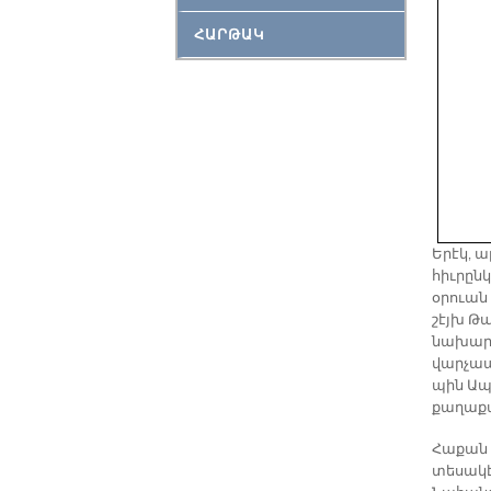
ՀԱՐԹԱԿ
Երէկ, 
հիւրըն
օրուան
շէյխ Թ
նախարա
վարչապ
պին Ապ
քաղաքա
Հաքան 
տեսակէ