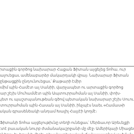
արտաքին գործոց նախարար Հաքան Ֆիտան այցելեց Տոհա, ուր
կալուեցաւ ամենաբարձր մակարդակի վրայ։ Նախարար Ֆիտան
 ընթացքին ընդունուեցաւ՝ Քաթարի էմիր
ամիմ պին Համէտ ալ Սանիի, վարչապետ ու արտաքին գործոց
ր շէյխ Մուհամմէտ պին Ապտուրրահման ալ Սանիի, փոխ-
ետ ու պաշտպանութեան գծով պետական նախարար շէյխ Սուո
տուրրահման պին Հասան ալ Սանիի, ինչպէս նաեւ «Համաս»ի
կան գրասենեակի անդամ Խալիլ Հայյէի կողմէ։
Ֆիտանի Տոհա այցելութիւնը տեղի ունեցաւ՝ Մերձաւոր Արեւելքի
տէ բաւական նուրբ ժսմանակաշրջանի մը մէջ։ Ամերիկայի Միացե