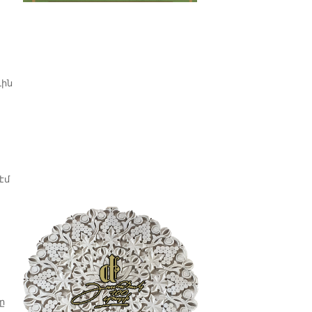
պատմաբան Վարագ
Գեթսեմանեանի հետ
ւին
էմ
ը