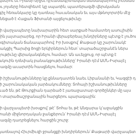
ներու եւ Իրանի միջեւ դիւանագիտական ճանապարհով լուծման
ու յոյսերը հետզհետէ կը սպառին, պատերազմի վերսկսման
իչ հեռանկարը կը դառնայ հաւանական եւ այս մթնոլորտին մէջ
ւնեցած է Հաքան Ֆիտանի այցելութիւնը։
 վարչապետը նախարարին հետ սարքած համատեղ ասուլիսին
ին յայտարարեց, որ Իրանի վերաբերեալ խնդիրները պէտք է լուծո
գիտական ճանապարհով: Իր խօսքով՝ Քաթար կը շարունակէ
ակցիլ Պարսից ծոցի երկիրներուն հետ՝ տարածաշրջանէն ներս
ւթիւնը վերականգնելու համար: Ան աւելցուց, որ պէտք է
ակուին դռնփակ բանակցութիւնները՝ Իրանի դէմ ԱՄՆ-Իսրայէլ
զմը աւարտին հասցնելու համար:
 իշխանութիւնները կը քննադատեն նաեւ Լիբանանի եւ Կազզէի դ
լի շարունակական յարձակումները: Տոհայի իշխանութիւնները
ւած են, թէ Թուրքիան դարձած է յառաջատար գործընկեր մը այս
ր տարածաշրջանային հարցերու պարագային:
 վարչապետի խօսքով՝ թէ՛ Տոհա եւ թէ Անգարա կ՚աջակցին
անի միջնորդական ջանքերուն՝ Իրանի դէմ ԱՄՆ-Իսրայէլ
զմը դադրեցնելու հարցին շուրջ:
առնալով Հիւրմիւզի ջրանցքի խնդիրներուն՝ Քաթարի վարչապետ