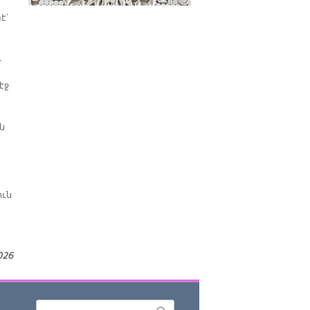
է՝
ւ
էջ
ն
ւն
026
Որոնել