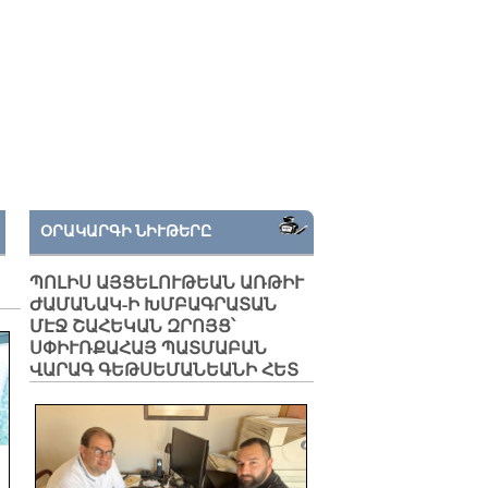
ՕՐԱԿԱՐԳԻ ՆԻՒԹԵՐԸ
ՊՈԼԻՍ ԱՅՑԵԼՈՒԹԵԱՆ ԱՌԹԻՒ
ԺԱՄԱՆԱԿ-Ի ԽՄԲԱԳՐԱՏԱՆ
ՄԷՋ ՇԱՀԵԿԱՆ ԶՐՈՅՑ՝
ՍՓԻՒՌՔԱՀԱՅ ՊԱՏՄԱԲԱՆ
ՎԱՐԱԳ ԳԵԹՍԵՄԱՆԵԱՆԻ ՀԵՏ