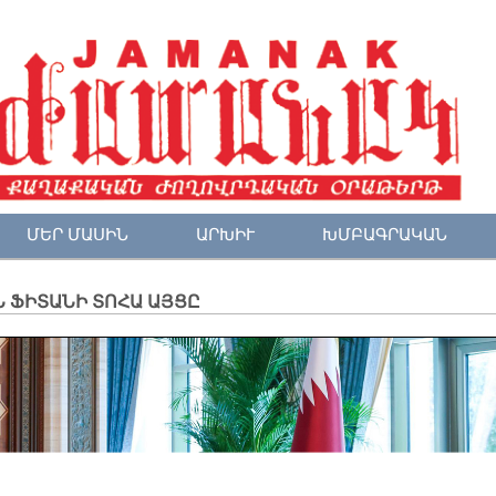
ՄԵՐ ՄԱՍԻՆ
ԱՐԽԻՒ
ԽՄԲԱԳՐԱԿԱՆ
 ՖԻՏԱՆԻ ՏՈՀԱ ԱՅՑԸ