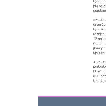
նշեց, ո
ինչ որ 
մասնաւ
«Իրան 
վրայ ճն
նշեց Ք
տեղի ո
12-րդ
Բանակց
յետոյ 
նիւթեր:
Հարկ է
բանակց
հետ՝ ն
պատերա
Արեւելք