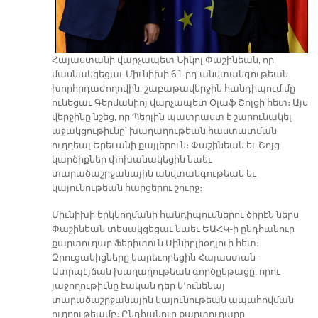
Հայաստանի վարչապետ Նիկոլ Փաշինեան, որ
մասնակցեցաւ Միւնիխի 61-րդ անվտանգութեան
խորհրդաժողովին, շաբաթավերջին հանդիպում մը
ունեցաւ Գերմանիոյ վարչապետ Օլաֆ Շոլցի հետ։ Այս
վերջինը նշեց, որ Պերլին պատրաստ է շարունակել
աջակցութիւնը՝ խաղաղութեան հաստատման
ուղղեալ Երեւանի քայլերուն։ Փաշինեան եւ Շոյց
կարծիքներ փոխանակեցին նաեւ
տարածաշրջանային անվտանգութեան եւ
կայունութեան հարցերու շուրջ։
Միւնիխի երկկողմանի հանդիպումներու ծիրէն ներս
Փաշինեան տեսակցեցաւ նաեւ ԵԱՀԿ-ի ընդհանուր
քարտուղար Ֆերիտուն Սինիրլիօղլուի հետ։
Զրուցակիցները կարեւորեցին Հայաստան-
Ատրպէյճան խաղաղութեան գործընթացը, որու
յաջողութիւնը էական դեր կ՚ունենայ
տարածաշրջանային կայունութեան ապահովման
ուղղութեամբ։ Ընդհանուր քարտուղարը