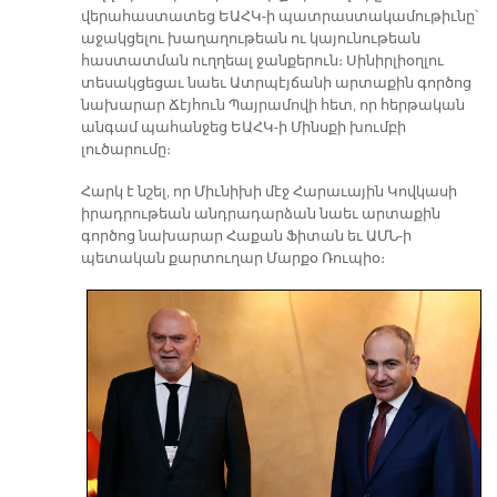
վերահաստատեց ԵԱՀԿ-ի պատրաստակամութիւնը՝
աջակցելու խաղաղութեան ու կայունութեան
հաստատման ուղղեալ ջանքերուն։ Սինիրլիօղլու
տեսակցեցաւ նաեւ Ատրպէյճանի արտաքին գործոց
նախարար Ճէյհուն Պայրամովի հետ, որ հերթական
անգամ պահանջեց ԵԱՀԿ-ի Մինսքի խումբի
լուծարումը։
Հարկ է նշել, որ Միւնիխի մէջ Հարաւային Կովկասի
իրադրութեան անդրադարձան նաեւ արտաքին
գործոց նախարար Հաքան Ֆիտան եւ ԱՄՆ-ի
պետական քարտուղար Մարքօ Ռուպիօ։