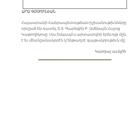
ԱՐԱ ԳՕՉՈՒՆԵԱՆ
​Հայաստանի Հանրապետութեան իշխանութիւնները
որոշած են դատել Տ.Տ. Գարեգին Բ. Ամենայն Հայոց
Կաթողիկոսը: Սա իսկապէս արտասովոր երեւոյթ մըն
է եւ միանշանակօրէն կ՚ենթադրէ գայթակղութիւն մը:
Կարդալ աւելին
Դ