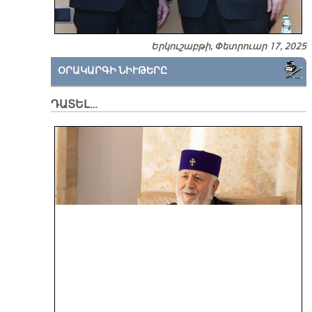
Երկուշաբթի, Փետրուար 17, 2025
ՕՐԱԿԱՐԳԻ ՆԻՒԹԵՐԸ
ԴԱՏԵԼ…