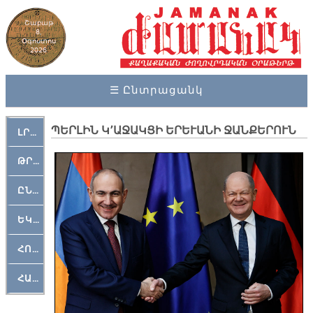
Շաբաթ
8,
Օգոստոս
2026
☰ Ընտրացանկ
ՊԵՐԼԻՆ Կ՚ԱՋԱԿՑԻ ԵՐԵՒԱՆԻ ՋԱՆՔԵՐՈՒՆ
ԼՐԱՀՈՍ
ԹՐՔԱՀԱՅ ԿԵԱՆՔ
ԸՆԿԵՐԱՄՇԱԿՈՒԹԱՅԻՆ
ԵԿԵՂԵՑԱԿԱՆ
ՀՈԳԵՄՏԱՒՈՐ
ՀԱՐԹԱԿ