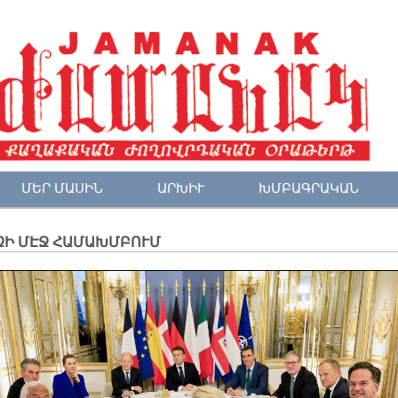
ՄԵՐ ՄԱՍԻՆ
ԱՐԽԻՒ
ԽՄԲԱԳՐԱԿԱՆ
ԶԻ ՄԷՋ ՀԱՄԱԽՄԲՈՒՄ