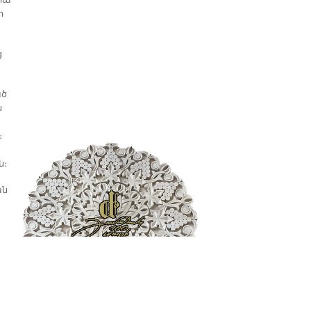
իա
ի
ց
ած
ս
։
ն։
ան