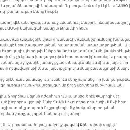
իքսէն, ինչպէս նաեւ Եւրոմիութեան խորհուրդի նախագահ Անթոն
 Եւրոյանձնաժողովի նախագահ Ուրսուլա ֆոն տէր Լէյէն եւ ՆԱԹՕ-
ուր քարտուղար Մարք Ռութէ։
ժողովէն անմիջապէս առաջ Էմմանիւէլ Մաքրոն հեռախօսազրոյ
եցաւ ԱՄՆ-ի նախագահ Տանըլտ Թրամփի հետ։
ւսաստան առանցքին վրայ դիւանագիտական շփումները խտաց
քրայնայէ ներս խաղաղութեան հաստատման առաջադրութեան։ Այ
ն Եւրոպայի պետութիւնները հանդէս կու գան այն մեկնակէտէն, թէ
նայի մէջ չի կրնար խաղաղութիւն հաստատուիլ՝ առանց Եւրոպայի
ւթեան այս շրջանին յառաջ քշած տեսակէտներէն մին ալ այն է, որ
նայի ղեկավարութիւնն ալ պէտք չէ դուրս մնայ բանակցութիւններէ
ոյց երէկուան բանակցութիւններէն վերջ յայտնեց, որ խաղաղութե
գոյութիւն չունի։ «Պատերազմի մը ճիշդ մէջտեղն ենք», ըսաւ ան։
ին, Ճիորճիա Մելոնի դժգոհութիւն յայտնեց, երէկ Փարիզի մէջ
ած խորհրդակցութիւններէն։ Ան կոչ ուղղեց, որպէսզի ԱՄՆ-ի հետ
 աշխատանք տարուի Ուքրայնայի մէջ հակամարտութեան
րման շուրջ, այլ ոչ թէ հակադրուիլ անոր։
ղմէ, Եւրոյանձնաժողովը ամբողջ կազմով Քիեւ պիտի այցելէ՝