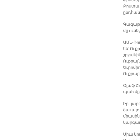
Ֆրետեր
Քոստա,
ընդհան
Գագաթա
մը ուն
ԱՄՆ-Ռո
են՝ Ու
շրջանի
Ուքրայ
Եւրոմիո
Ուքրայ
Օլաֆ Շ
պահ մը 
Իր կարգ
ծաւալու
միասին
կարգաւո
Միւս կո