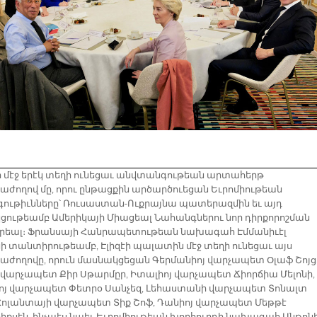
 մէջ երէկ տեղի ունեցաւ անվտանգութեան արտահերթ
ժողով մը, որու ընթացքին արծարծուեցան Եւրոմիութեան
ութիւնները՝ Ռուսաստան-Ուքրայնա պատերազմին եւ այդ
ութեամբ Ամերիկայի Միացեալ Նահանգներու նոր դիրքորոշման
րեալ։ Ֆրանսայի Հանրապետութեան նախագահ Էմմանիւէլ
ի տանտիրութեամբ, Էլիզէի պալատին մէջ տեղի ունեցաւ այս
ժողովը, որուն մասնակցեցան Գերմանիոյ վարչապետ Օլաֆ Շոյց
յ վարչապետ Քիր Սթարմըր, Իտալիոյ վարչապետ Ճիորճիա Մելոնի,
յ վարչապետ Փետրօ Սանչեզ, Լեհաստանի վարչապետ Տոնալտ
 Հոլանտայի վարչապետ Տիք Շոֆ, Դանիոյ վարչապետ Մեթթէ