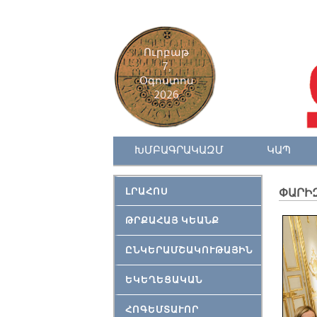
Ուրբաթ
7,
Օգոստոս
2026
ԽՄԲԱԳՐԱԿԱԶՄ
ԿԱՊ
ԼՐԱՀՈՍ
ՓԱՐԻ
ԹՐՔԱՀԱՅ ԿԵԱՆՔ
ԸՆԿԵՐԱՄՇԱԿՈՒԹԱՅԻՆ
ԵԿԵՂԵՑԱԿԱՆ
ՀՈԳԵՄՏԱՒՈՐ