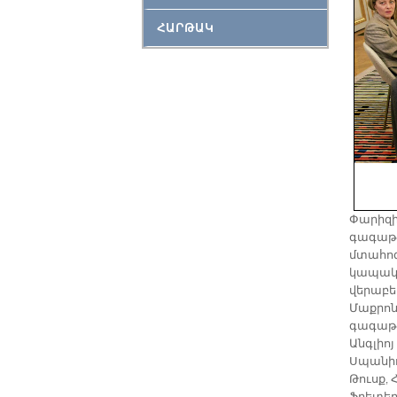
ՀԱՐԹԱԿ
Փարիզի
գագաթա
մտահոգ
կապակց
վերաբե
Մաքրոն
գագաթա
Անգլիո
Սպանիո
Թուսք,