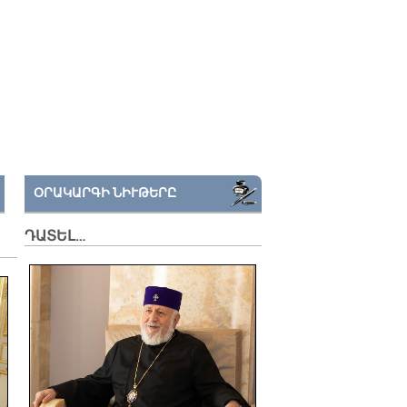
ՕՐԱԿԱՐԳԻ ՆԻՒԹԵՐԸ
ԴԱՏԵԼ…