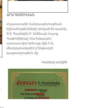
ԱՐԱ ԳՕՉՈՒՆԵԱՆ
​Հայաստանի Հանրապետութեան
իշխանութիւնները որոշած են դատել
Տ.Տ. Գարեգին Բ. Ամենայն Հայոց
Կաթողիկոսը: Սա իսկապէս
արտասովոր երեւոյթ մըն է եւ
միանշանակօրէն կ՚ենթադրէ
գայթակղութիւն մը:
Կարդալ աւելին
Դատել…
,