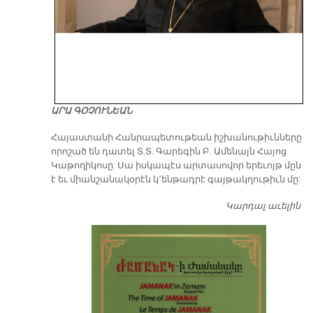
ԱՐԱ ԳՕՉՈՒՆԵԱՆ
​Հայաստանի Հանրապետութեան իշխանութիւնները
որոշած են դատել Տ.Տ. Գարեգին Բ. Ամենայն Հայոց
Կաթողիկոսը: Սա իսկապէս արտասովոր երեւոյթ մըն
է եւ միանշանակօրէն կ՚ենթադրէ գայթակղութիւն մը:
Կարդալ աւելին
Դ