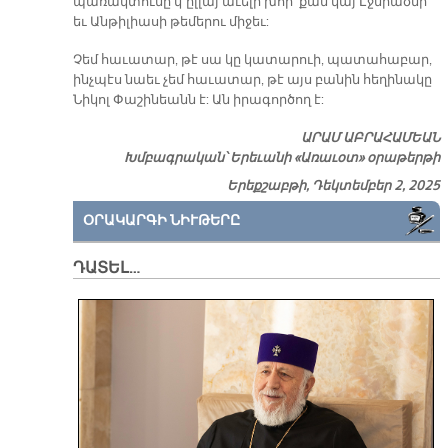
պառակտումը կ՚ըլլայ աւելի խոր՝ քան կայ Էջմիածնի
եւ Անթիլիասի թեմերու միջեւ:
Չեմ հաւատար, թէ սա կը կատարուի, պատահաբար,
ինչպէս նաեւ չեմ հաւատար, թէ այս բանին հեղինակը
Նիկոլ Փաշինեանն է: Ան իրագործող է:
ԱՐԱՄ ԱԲՐԱՀԱՄԵԱՆ
Խմբագրական՝ Երեւանի «Առաւօտ» օրաթերթի
Երեքշաբթի, Դեկտեմբեր 2, 2025
ՕՐԱԿԱՐԳԻ ՆԻՒԹԵՐԸ
ԴԱՏԵԼ…