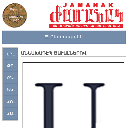
Ուրբաթ
7,
Օգոստոս
2026
☰ Ընտրացանկ
ԱՆՆԱԽԱԴԷՊ ԾԱՒԱԼՆԵՐՈՎ
ԼՐԱՀՈՍ
ԹՐՔԱՀԱՅ ԿԵԱՆՔ
ԸՆԿԵՐԱՄՇԱԿՈՒԹԱՅԻՆ
ԵԿԵՂԵՑԱԿԱՆ
ՀՈԳԵՄՏԱՒՈՐ
ՀԱՐԹԱԿ