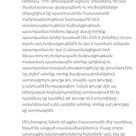
Օրինակ, 1997 թուականի աշնան՝ տեսնելով, որ այն
ժամանակուայ վարչապետն ու «ուժայինները»
յեղաշրջում կը պատրաստեն Հայաստանի
Հանրապետութեան նախագահի դէմ,
«Հանրապետութիւն» խմբակցութեան
պատգամաւորներու զգալի մասը (որոնք
պատգամաւորներ դարձած էին ՀՀՇ-ի շնորհիւ) դուրս
եկան այդ խմբակցութենէն եւ կա՛մ դարձան անկախ
պատգամաւոր, կա՛մ անդամակցեցան նոր
ձեւաւորուող «Երկրապահ» խմբակցութեան:
Հակառակ պարագային անոնց պիզնեսը եւ
պատգամաւորական լիազօրութիւնը կը վտանգուէին:
Կը յիշեմ՝ անոնք, որոնք ճամբարափոխներուն
ստորագրելու թուղթ կու տային, այդ թուղթը
կ՚անուանէին «ղազագիր»: Նման թուղթ մըն ալ
նիկոլական եպիսկոպոսները ստորագրած են եւ
դարձեալ կը կարծեմ, թէ թուղթ դէմ տուողները
առանձնապէս չեն յարգեր անոնց, որոնք այդ թուղթը
կը ստորագրեն:
Մէկ խօսքով, նման դէպքեր Հայաստանի մէջ դարձեալ
եղած են անցած տասնամեակներուն: Բայց, բոլոր
արտաքին նմանութիւններով հանդերձ՝ այն, ինչ կը