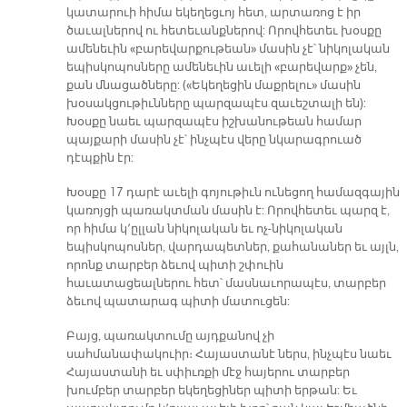
կատարուի հիմա եկեղեցւոյ հետ, արտառոց է իր
ծաւալներով ու հետեւանքներով: Որովհետեւ խօսքը
ամենեւին «բարեվարքութեան» մասին չէ՝ նիկոլական
եպիսկոպոսները ամենեւին աւելի «բարեվարք» չեն,
քան մնացածները: («Եկեղեցին մաքրելու» մասին
խօսակցութիւնները պարզապէս զաւեշտալի են):
Խօսքը նաեւ պարզապէս իշխանութեան համար
պայքարի մասին չէ՝ ինչպէս վերը նկարագրուած
դէպքին էր:
Խօսքը 17 դարէ աւելի գոյութիւն ունեցող համազգային
կառոյցի պառակտման մասին է: Որովհետեւ պարզ է,
որ հիմա կ՚ըլլան նիկոլական եւ ոչ-նիկոլական
եպիսկոպոսներ, վարդապետներ, քահանաներ եւ այլն,
որոնք տարբեր ձեւով պիտի շփուին
հաւատացեալներու հետ՝ մասնաւորապէս, տարբեր
ձեւով պատարագ պիտի մատուցեն:
Բայց, պառակտումը այդքանով չի
սահմանափակուիր։ Հայաստանէ ներս, ինչպէս նաեւ
Հայաստանի եւ սփիւռքի մէջ հայերու տարբեր
խումբեր տարբեր եկեղեցիներ պիտի երթան: Եւ