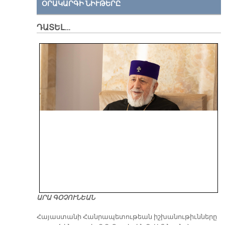
ՕՐԱԿԱՐԳԻ ՆԻՒԹԵՐԸ
ԴԱՏԵԼ…
ԱՐԱ ԳՕՉՈՒՆԵԱՆ
​Հայաստանի Հանրապետութեան իշխանութիւնները