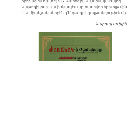
որոշած են դատել Տ.Տ. Գարեգին Բ. Ամենայն Հայոց
Կաթողիկոսը: Սա իսկապէս արտասովոր երեւոյթ մըն
է եւ միանշանակօրէն կ՚ենթադրէ գայթակղութիւն մը:
Կարդալ աւելին
Դ