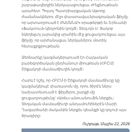
շաբաթավերջին ներկայացուեցաւ «Ինքնութեան
արահետ. Պոլսոյ Պատրիարքական Աթոռը
ժամանակներու մէջ» փաստավաւերագրական ֆիլմը,
որ արտադրուած է ԺԱՄԱՆԱԿ օրաթերթի եւ Երեւանի
«Ֆակտում» կեդրոնին կողմէ։ Տեղւոյն Ս. Յակոբ
եկեղեցւոյ յարակից սրահին մէջ ցուցադրուեցաւ այս
ֆիլմը, որ արժանացաւ ներկաներու մօտիկ
հետաքրքրութեան։
Ձեռնարկը կազմակերպուած էր Հայկական
բարեգործական ընդհանուր միութեան (ՀԲԸՄ)
Շիքակոյի մասնաճիւղին կողմէ։
Հարկ է նշել, որ ՀԲԸՄ-ի Շիքակոյի մասնաճիւղը կը
կազմակերպէ փառատօն մը, որու ծիրէն ներս
նախատեսուած է ֆիլմերու շարքի մը
ցուցադրութիւնը՝ «Արեւ» անուանումին ներքեւ։
Տեղական մասնաճիւղի անդամուհիներէն Մարի
Ղազարեանի մականին ներքեւ կեանքի կը կոչուի այս
ծրագիրը։
Ուրբաթ, Մայիս 22, 2026