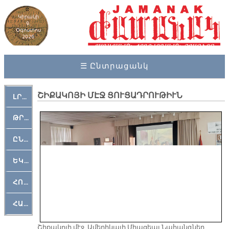
Կիրակի
9,
Օգոստոս
2026
☰ Ընտրացանկ
ՇԻՔԱԿՈՅԻ ՄԷՋ ՑՈՒՑԱԴՐՈՒԹԻՒՆ
ԼՐԱՀՈՍ
ԹՐՔԱՀԱՅ ԿԵԱՆՔ
ԸՆԿԵՐԱՄՇԱԿՈՒԹԱՅԻՆ
ԵԿԵՂԵՑԱԿԱՆ
ՀՈԳԵՄՏԱՒՈՐ
ՀԱՐԹԱԿ
Շիքակոյի մէջ, Ամերիկայի Միացեալ Նահանգներ,