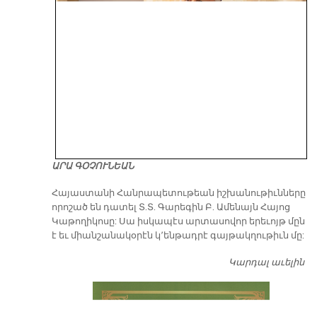
ԱՐԱ ԳՕՉՈՒՆԵԱՆ
​Հայաստանի Հանրապետութեան իշխանութիւնները
որոշած են դատել Տ.Տ. Գարեգին Բ. Ամենայն Հայոց
Կաթողիկոսը: Սա իսկապէս արտասովոր երեւոյթ մըն
է եւ միանշանակօրէն կ՚ենթադրէ գայթակղութիւն մը:
Կարդալ աւելին
Դ