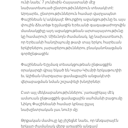
ունի նաեւ՝ 7 յունիսին Հայաստանի մէջ
նախատեսուած ընտրութիւններուն տեսակէտէ:
Արդարեւ, ընտրութիւններուն համար վարչապետ
Փաշինեան կ՚ակնկալէ Թուրքիոյ աջակցութիւնը եւ այս
փուլին Ճեւտեթ Եըլմազին Երեւանի գագաթաժողովին
մասնակցիլը այդ աջակցութեան արտայայտութիւնը
կը համարուի: Միեւնոյն ժամանակ, կը նախատեսուի,
որ Երեւանի հանդիպումը թափ տայ երկու հարեւան
երկիրներու յարաբերութիւններու բնականոնացման
գործընթացին:
Փաշինեան-Եըլմազ տեսակցութեան ընթացքին
օրակարգի վրայ եկած են Կարս-Կիւմրի երկաթուղիի
եւ Ալիճան-Մարգարա ցամաքային անցակէտի
վերաբացման նման շօշափելի խնդիրներ:
Ըստ այլ մեկնաբանութիւններու՝ յառաջիկայ մէկ
ամսուան ընթացքին ցամաքային սահմանի բացումը
Նիկոլ Փաշինեանի համար կրնայ ըլլալ
նախընտրական լաւ նուէր մը:
Թրքական մամուլը կը յիշեցնէ նաեւ, որ Անգարայէն
երկար ժամանակ վերջ առաջին անգամ