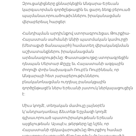
Զրուցակիցները քննարկեցին Անգարա-Երեւան
կարգաւորման գործընթացին եւ ցարդ ձեռք բերուած
պայմանաւորուածութիւններու իրականացման
վերաբերեալ հարցեր:
Հանդիպման արդիւնքով ստորագրուեցաւ Թուրքիա-
Հայաստան սահմանի Անիի պատմական կամուրջի
(Մետաքսի ճանապարհ) համատեղ վերականգնման
աշխատանքներու իրականացման
արձանագրութիւնը: Փաստաթուղթը ստորագրեցին
դեսպան Սերտար Քըլըչ եւ Հայաստանի ազգային
ժողովի փոխ-նախագահ Ռուբէն Ռուբինեան, որ
Անգարայի հետ յարաբերութիւններու
բնականոնացման ուղղեալ բանակցային
գործընթացէն ներս Երեւանի յատուկ ներկայացուցիչն
է:
Միւս կողմէ, տեղական մամուլը լայնօրէն
կ՚անդրադառնայ Ճեւտեթ Եըլմազի կողմէ
գլխաւորուած պատուիրակութեան Երեւան
այցելութեան: Այսպէս, թերթերը կը նշեն, որ
Հայաստանի ղեկավարութիւնը Թուրքիոյ համար
արարողակարգային ճկունութիւն մը կատարած է,