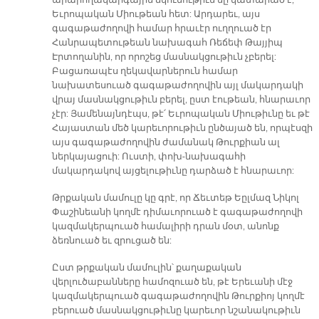
Եւրոպական Միութեան հետ: Արդարեւ, այս
գագաթաժողովի համար հրաւէր ուղղուած էր
Հանրապետութեան նախագահ Ռեճեփ Թայյիպ
Էրտողանին, որ որոշեց մասնակցութիւն չբերել:
Բացառապէս ղեկավարներուն համար
նախատեսուած գագաթաժողովին այլ մակարդակի
վրայ մասնակցութիւն բերել, ըստ էութեան, հնարաւոր
չէր: Յամենայնդէպս, թէ՛ Եւրոպական Միութիւնը եւ թէ
Հայաստան մեծ կարեւորութիւն ընծայած են, որպէսզի
այս գագաթաժողովին ժամանակ Թուրքիան ալ
ներկայացուի: Ուստի, փոխ-նախագահի
մակարդակով այցելութիւնը դարձած է հնարաւոր:
Թրքական մամուլը կը գրէ, որ Ճեւտեթ Եըլմազ Նիկոլ
Փաշինեանի կողմէ դիմաւորուած է գագաթաժողովի
կազմակերպուած համալիրի դրան մօտ, անոնք
ձեռնուած եւ զրուցած են:
Ըստ թրքական մամուլին՝ քաղաքական
վերլուծաբանները համոզուած են, թէ Երեւանի մէջ
կազմակերպուած գագաթաժողովին Թուրքիոյ կողմէ
բերուած մասնակցութիւնը կարեւոր նշանակութիւն