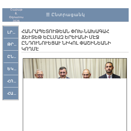
Շաբաթ
8,
☰ Ընտրացանկ
Օգոստոս
2026
ՀԱՆՐԱՊԵՏՈՒԹԵԱՆ ՓՈԽ-ՆԱԽԱԳԱՀ
ԼՐԱՀՈՍ
ՃԵՒՏԵԹ ԵԸԼՄԱԶ ԵՐԵՒԱՆԻ ՄԷՋ
ԸՆԴՈՒՆՈՒԵՑԱՒ ՆԻԿՈԼ ՓԱՇԻՆԵԱՆԻ
ԹՐՔԱՀԱՅ ԿԵԱՆՔ
ԿՈՂՄԷ
ԸՆԿԵՐԱՄՇԱԿՈՒԹԱՅԻՆ
ԵԿԵՂԵՑԱԿԱՆ
ՀՈԳԵՄՏԱՒՈՐ
ՀԱՐԹԱԿ