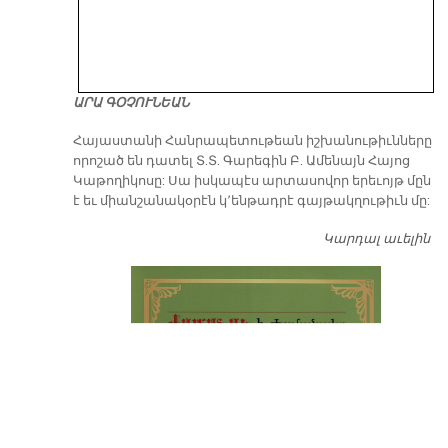
ԱՐԱ ԳՕՉՈՒՆԵԱՆ
​Հայաստանի Հանրապետութեան իշխանութիւնները
որոշած են դատել Տ.Տ. Գարեգին Բ. Ամենայն Հայոց
Կաթողիկոսը: Սա իսկապէս արտասովոր երեւոյթ մըն
է եւ միանշանակօրէն կ՚ենթադրէ գայթակղութիւն մը:
Կարդալ աւելին
Դ