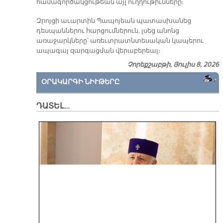
համագործակցութեան այլ ուղղութիւնները։
Զրոյցի աւարտին Պապոյեան պատասխանեց
դեսպաններու հարցումներուն, լսեց անոնց
առաջարկները՝ առեւտրատնտեսական կապերու
ապագայ զարգացման վերաբերեալ։
Չորեքշաբթի, Յուլիս 8, 2026
ՕՐԱԿԱՐԳԻ ՆԻՒԹԵՐԸ
ԴԱՏԵԼ…