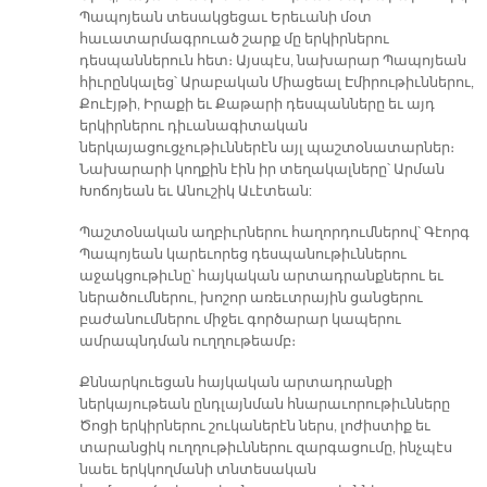
Պապոյեան տեսակցեցաւ Երեւանի մօտ
հաւատարմագրուած շարք մը երկիրներու
դեսպաններուն հետ։ Այսպէս, նախարար Պապոյեան
հիւրընկալեց՝ Արաբական Միացեալ Էմիրութիւններու,
Քուէյթի, Իրաքի եւ Քաթարի դեսպանները եւ այդ
երկիրներու դիւանագիտական
ներկայացուցչութիւններէն այլ պաշտօնատարներ։
Նախարարի կողքին էին իր տեղակալները՝ Արման
Խոճոյեան եւ Անուշիկ Աւէտեան:
Պաշտօնական աղբիւրներու հաղորդումներով՝ Գէորգ
Պապոյեան կարեւորեց դեսպանութիւններու
աջակցութիւնը՝ հայկական արտադրանքներու եւ
ներածումներու, խոշոր առեւտրային ցանցերու
բաժանումներու միջեւ գործարար կապերու
ամրապնդման ուղղութեամբ։
Քննարկուեցան հայկական արտադրանքի
ներկայութեան ընդլայնման հնարաւորութիւնները
Ծոցի երկիրներու շուկաներէն ներս, լոժիստիք եւ
տարանցիկ ուղղութիւններու զարգացումը, ինչպէս
նաեւ երկկողմանի տնտեսական