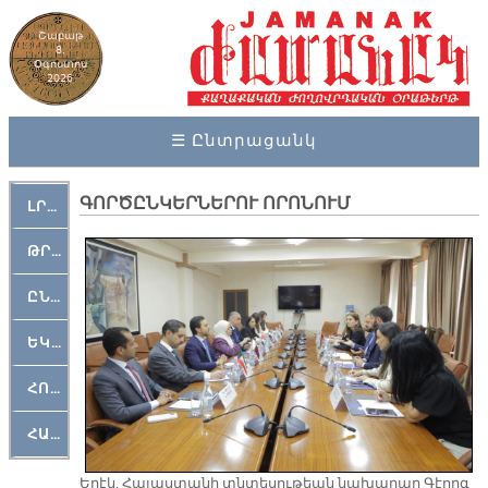
Շաբաթ
8,
Օգոստոս
2026
☰ Ընտրացանկ
ԳՈՐԾԸՆԿԵՐՆԵՐՈՒ ՈՐՈՆՈՒՄ
ԼՐԱՀՈՍ
ԹՐՔԱՀԱՅ ԿԵԱՆՔ
ԸՆԿԵՐԱՄՇԱԿՈՒԹԱՅԻՆ
ԵԿԵՂԵՑԱԿԱՆ
ՀՈԳԵՄՏԱՒՈՐ
ՀԱՐԹԱԿ
Երէկ, Հայաստանի տնտեսութեան նախարար Գէորգ