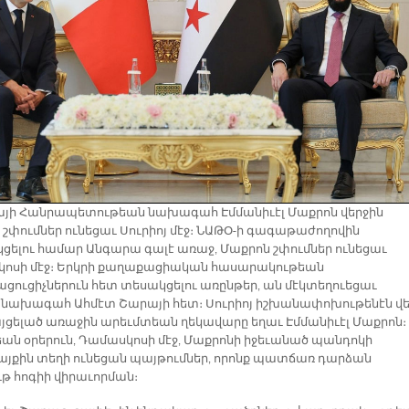
յի Հանրապետութեան նախագահ Էմմանիւէլ Մաքրոն վերջին
ն շփումներ ունեցաւ Սուրիոյ մէջ։ ՆԱԹՕ-ի գագաթաժողովին
ցելու համար Անգարա գալէ առաջ, Մաքրոն շփումներ ունեցաւ
ոսի մէջ։ Երկրի քաղաքացիական հասարակութեան
ացուցիչներուն հետ տեսակցելու առընթեր, ան մէկտեղուեցաւ
յ նախագահ Ահմէտ Շարայի հետ։ Սուրիոյ իշխանափոխութենէն վե
այցելած առաջին արեւմտեան ղեկավարը եղաւ Էմմանիւէլ Մաքրոն։
եան օրերուն, Դամասկոսի մէջ, Մաքրոնի իջեւանած պանդոկի
յքին տեղի ունեցան պայթումներ, որոնք պատճառ դարձան
թ հոգիի վիրաւորման։