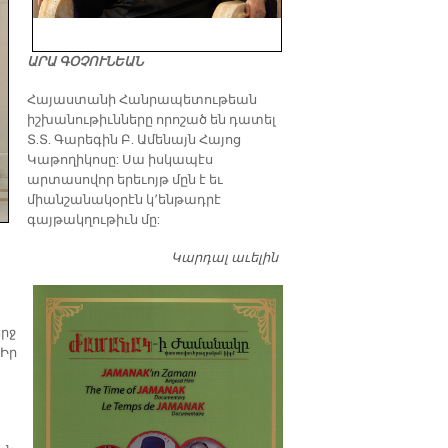
ԱՐԱ ԳՕՉՈՒՆԵԱՆ
​Հայաստանի Հանրապետութեան
իշխանութիւնները որոշած են դատել
Տ.Տ. Գարեգին Բ. Ամենայն Հայոց
Կաթողիկոսը: Սա իսկապէս
արտասովոր երեւոյթ մըն է եւ
միանշանակօրէն կ՚ենթադրէ
գայթակղութիւն մը:
Կարդալ աւելին
Դատել…
րջ
 Իր