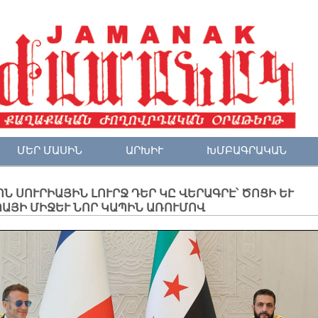
ՄԵՐ ՄԱՍԻՆ
ԱՐԽԻՒ
ԽՄԲԱԳՐԱԿԱՆ
Ն ՍՈՒՐԻԱՅԻՆ ԼՈՒՐՋ ԴԵՐ ԿԸ ՎԵՐԱԳՐԷ՝ ԾՈՑԻ ԵՒ
ԱՅԻ ՄԻՋԵՒ ՆՈՐ ԿԱՊԻՆ ԱՌՈՒՄՈՎ