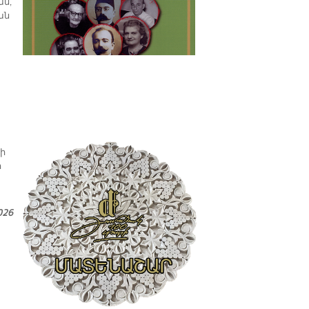
ան,
ան
ցի
ի
026