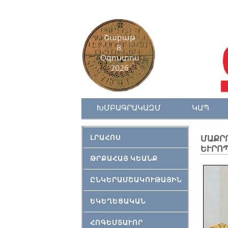
Շաբաթ
8,
Օգոստոս
2026
ԽՄԲԱԳՐԱԿԱԶՄ
ԿԱՊ
ԼՐԱՀՈՍ
ՄԱՔՐՈ
ԵՒՐՈՊ
ԹՐՔԱՀԱՅ ԿԵԱՆՔ
ԸՆԿԵՐԱՄՇԱԿՈՒԹԱՅԻՆ
ԵԿԵՂԵՑԱԿԱՆ
ՀՈԳԵՄՏԱՒՈՐ