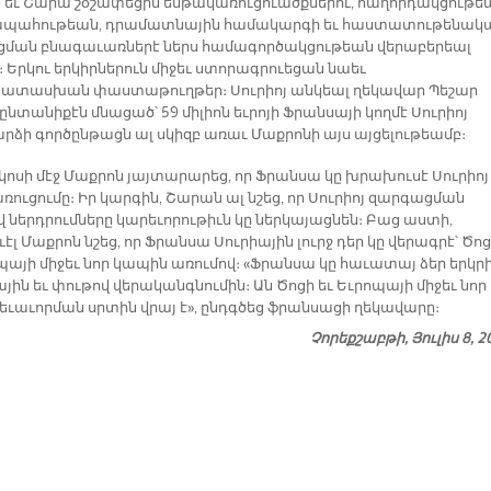
 եւ Շարա շօշափեցին ենթակառուցուածքներու, հաղորդակցութե
ապահութեան, դրամատնային համակարգի եւ հաստատութենակ
ման բնագաւառներէ ներս համագործակցութեան վերաբերեալ
։ Երկու երկիրներուն միջեւ ստորագրուեցան նաեւ
տասխան փաստաթուղթեր։ Սուրիոյ անկեալ ղեկավար Պեշար
նտանիքէն մնացած՝ 59 միլիոն եւրոյի Ֆրանսայի կողմէ Սուրիոյ
րձի գործընթացն ալ սկիզբ առաւ Մաքրոնի այս այցելութեամբ։
ոսի մէջ Մաքրոն յայտարարեց, որ Ֆրանսա կը խրախուսէ Սուրիոյ
ուցումը։ Իր կարգին, Շարան ալ նշեց, որ Սուրիոյ զարգացման
վ ներդրումները կարեւորութիւն կը ներկայացնեն։ Բաց աստի,
էլ Մաքրոն նշեց, որ Ֆրանսա Սուրիային լուրջ դեր կը վերագրէ՝ Ծո
ոպայի միջեւ նոր կապին առումով։ «Ֆրանսա կը հաւատայ ձեր երկր
ին եւ փութով վերականգնումին։ Ան Ծոցի եւ Եւրոպայի միջեւ նոր
եւաւորման սրտին վրայ է», ընդգծեց ֆրանսացի ղեկավարը։
Չորեքշաբթի, Յուլիս 8, 2