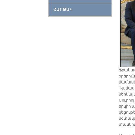
ՀԱՐԹԱԿ
Ֆրանսա
օրերու
մասնակ
Դամասկ
ներկայ
Սուրիո
երկիր 
կեցութ
մօտակա
տասնու