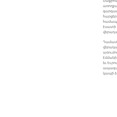
Մաքրոն
առողջ
զարգաց
հարցեր
համապա
Էսատի ը
վերադա
Դամասկ
վերակառ
առումո
Էմմանիւ
եւ Եւր
ապագայ
կապի ձ