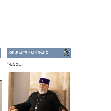
ՕՐԱԿԱՐԳԻ ՆԻՒԹԵՐԸ
ԴԱՏԵԼ…