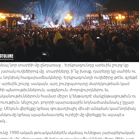
ձեալ նոր տարիի մը ընդառաջ… Երկրագունդը արեւին շուրջ կը
յստակ ուղեծիրով մը. տարիները, ի՜նչ խօսք, դարերը կը սահին ու
ն, նոյնիսկ հազարամեակները։ Երկրագունդի ուղեծիրը թէեւ գրեթէ
է արեւին շուրջ, սակայն, այդ շուրջպտոյտը մարդկութեան կամ
ի պետութիւններուն, ազգերուն, ժողովուրդներու եւ
կանութիւններուն համար միշտ կ՚ենթադրէ մակընթացութիւն ու
ւութիւն։ Անշուշտ, բոլորի պարագային նոյնաժամանակ չ՚ըլլար
չ։ Մէկուն վերելքը կրնայ զուգադիպիլ միւսի անկման կամ նոյնիսկ
անկումը կրնայ պայմանաւորել ուրիշի մը վերելքը եւ այսպէս
ակ…
իւնը 1990-ական թուականներէն սկսեալ ունեցաւ յարաբերական