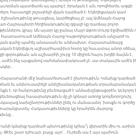
լլալ իսկական. կարծեցեալ է միայն ու թուացեալ։ Եկեղեցւոյ
ւորման պատճառն ալ պարզ է. իրական է ան, որովհետեւ ազգի
ելու հաւատքի շօշափելի վկան դարձած է։ Եկեղեցական կամ
 իշխանութիւնը թուացեալ, կարծեցեալ չէ, այլ Ամենայն Հայոց
ռ Հայրապետի հեղինակութիւնը զգալի կը դառնայ բոլոր
իւններու վրայ։ Ան այսօր կը ջանայ Մայր Աթոռ Սուրբ Էջմիածինն 
 հաստատուած Ամենայն Հայոց Կաթողիկոսութեան անշարժ ու
կան գահը պահել անսասան եւ անխախտ։ Հայաստանեայց
ական Եկեղեցւոյ աշխարհասփիւռ հօտը կը հաւատայ անոր օծեալ 
ջի զօրութեան, ան աշխարհի շուրջ 10 միլիոն հայու խղճի ձայնն է,
, ամէն ինչ այսքանով սահմանափակուած չէ, սա տակաւին ամէն ի
նակեր…
ն Հայաստանի մէջ նախատեսուած է ընտրութիւն։ Կմախք դարձած
թեան եւ անխուսափելի անիշխանականութեան տրամաբանակա
նքն է, որ հանրութիւնը բեւեռացած է աննախընթացօրէն։ Աւելորդ 
ր բեւեռացեալ հասարակութիւն մը չի կրնար առողջ կողմնորոշուիլ,
ասլաց նախընտրութիւններ ընել ու մանաւանդ՝ խօսքն ու գործը
տարանջատել։ Հակասութիւնները կը հրահրեն մարդոց
թիւնը…
անի կմախք դարձած պետութիւնը կրնա՞յ վերստին միս ու արիւն
 Թէեւ շատ դժուար, բայց, այո՛… Ուրեմն սա է այս պահուն