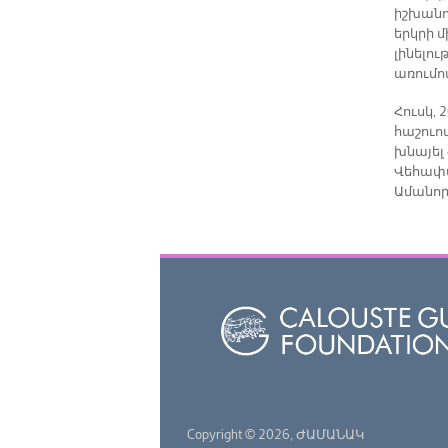
իշխանու
երկրի մ
լինելո
առումո
Հուսկ,
հաշուով
խնայել
Վեհափա
Ամանորը
Copyright © 2026,
ԺԱՄԱՆԱԿ