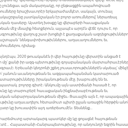
 շրջան մը՝ վերապրումի երկար տասնամեակներէ վերջ։ Թէեւ այդ
ը չունեցաւ այն մակարդակը, որ ընթացքին ապահովուած
րումները երաշխաւորէր երկարաժամկէտ, սակայն, տուեալ
կաշրջանը յատկանշական էր բոլոր առումներով՝ ներառեալ
ան դասերը։ Այստեղ խօսքը կը վերաբերի հաւաքական
թեան մէջ մնալիք հետքերուն, այլապէս արդէն վէճէ դուրս է, որ
րութիւնը վաղուց շատ խոցելի է քաղաքական ազդեցութիւններո
աշտպան՝ նենգափոխութիւններու, աղաւաղումներու եւ
հումներու դիմաց։
յնդէպս, 2020 թուականէն ի վեր հայութիւնը վերստին անցած է
ի մը՝ քանի իր ազգ-պետութիւնը գոյաբանական մարտահրաւէրնե
գրաւէ։ Երեւանի կեդրոնի շքեղ լուսաւորութիւններէն սկսեալ՝ մինչ
ի՝ յանուն աւանդութեան եւ ազգապահպանման կատարուած
տարութիւնները, իրականութեան մէջ, խաբուսիկ են եւ
պատակ. բոլորը գիտէ։ Անկումը այն աստիճանի հասած է, որ
իւնը կը տարուբերէ հաւաքական ինքնախաբէութեան եւ
կան անբարոյականութեան միջեւ։ Ցաւալին այն է, որ ապագայի
թիւնը աղաւաղելու հետամուտ պիտի ըլլան առաջին հերթին անո
յսօր կը խուսափին այդ առերեսումէն։ Տեսնենք…
 տարեմուտը արտակարգ պատկեր մը կը ցոլացնէ հայութեան
տէ… Հայաստանի Հանրապետութիւնը, որ անդունդի եզրին հասա