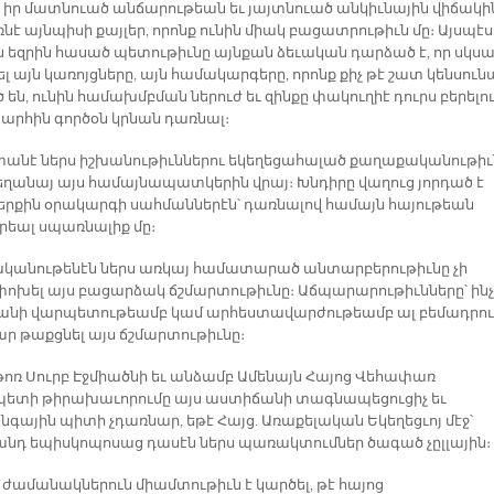
օր իր մատնուած անճարութեան եւ յայտնուած անկիւնային վիճակի
ռնէ այնպիսի քայլեր, որոնք ունին միակ բացատրութիւն մը։ Այսպէս
 եզրին հասած պետութիւնը այնքան ձեւական դարձած է, որ սկսա
 այն կառոյցները, այն համակարգերը, որոնք քիչ թէ շատ կենսուն
են, ունին համախմբման ներուժ եւ զինքը փակուղիէ դուրս բերելո
րհին գործօն կրնան դառնալ։
անէ ներս իշխանութիւններու եկեղեցահալած քաղաքականութիւ
րեղանայ այս համայնապատկերին վրայ։ Խնդիրը վաղուց յորդած է
ներքին օրակարգի սահմաններէն՝ դառնալով համայն հայութեան
րեալ սպառնալիք մը։
ականութենէն ներս առկայ համատարած անտարբերութիւնը չի
փոխել այս բացարձակ ճշմարտութիւնը։ Աճպարարութիւնները՝ ինչ
նի վարպետութեամբ կամ արհեստավարժութեամբ ալ բեմադրու
ար թաքցնել այս ճշմարտութիւնը։
թոռ Սուրբ Էջմիածնի եւ անձամբ Ամենայն Հայոց Վեհափառ
ետի թիրախաւորումը այս աստիճանի տագնապեցուցիչ եւ
գային պիտի չդառնար, եթէ Հայց. Առաքելական Եկեղեցւոյ մէջ՝
նդ եպիսկոպոսաց դասէն ներս պառակտումներ ծագած չըլլային։
 ժամանակներուն միամտութիւն է կարծել, թէ հայոց