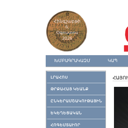
Հինգշաբթի
6,
Օգոստոս
2026
ԽՄԲԱԳՐԱԿԱԶՄ
ԿԱՊ
ԼՐԱՀՈՍ
ՀԱՅՈՒ
ԹՐՔԱՀԱՅ ԿԵԱՆՔ
ԸՆԿԵՐԱՄՇԱԿՈՒԹԱՅԻՆ
ԵԿԵՂԵՑԱԿԱՆ
ՀՈԳԵՄՏԱՒՈՐ