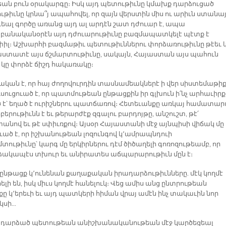
եան բուն օրակարգը։ Իսկ այդ պետութիւնը կմախք դարձուցած
ւթիւնը կրնա՞յ ապահովել, որ զայն վերստին միս ու արիւն ստանա
ւեալ գործը առանց այդ ալ արդէն շատ դժուար է, ապա
անականօրէն այդ դժուարութիւնը բազմապատկելէ պէտք է
իլ։ Աշխարհի բազմաթիւ պետութիւններու փորձառութիւնը թէեւ 
ստատէ այս ճշմարտութիւնը, սակայն, Հայաստան այս պահուն
 կը փորձէ ճիշդ հակառակը։
ական է, որ հայ ժողովուրդին տասնամեակներէ ի վեր սիստեմաթի
ւսուցուած է, որ պատմութեան ընթացքին իր գլխուն ի՛նչ արհաւիրք
ծ է՝ եղած է ուրիշներու պատճառով։ Հետեւանքը առկայ համատա
րութիւնն է եւ թերարժէք զգալու բարդոյթը, անշուշտ, թէ՛
անով եւ թէ սփիւռքով։ Այսօր Հայաստանի մէջ այնպիսի վիճակ մը
ւած է, որ իշխանութեան լոզունգով կ՚ամրապնդուի
ութիւնը՝ կարգ մը երկիրներու դէմ ծիծաղելի գոռոզութեամբ, որ
ակապէս տխուր եւ անիրատես աճպարարութիւն մըն է։
չ ընթացք կ՚ունենան քաղաքական իրադարձութիւնները. մէկ կողմէ
լի են, իսկ միւս կողմէ հանելուկ։ Վեց ամիս անց ընտրութեան
քը կ՚երեւի եւ այդ պատկերի հիման վրայ ամէն ինչ տակաւին նոր
կսի…
դարձած պետութեան անիշխանականութեան մէջ կարծեցեալ