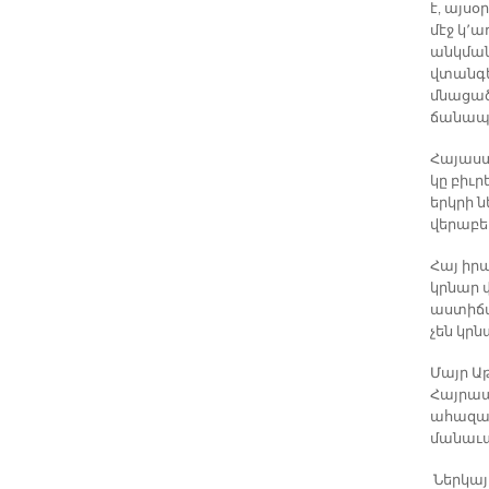
է, այս
մէջ կ՚ա
անկման
վտանգել
մնացած 
ճանապա
Հայաստ
կը բիւ
երկրի 
վերաբե
Հայ իր
կրնար 
աստիճա
չեն կրն
Մայր Ա
Հայրապ
ահազան
մանաւա
Ներկայ