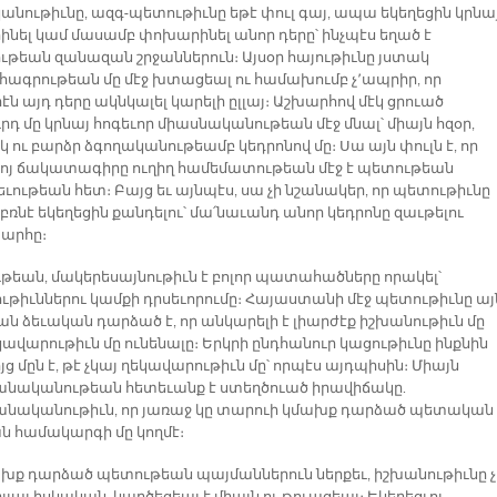
նութիւնը, ազգ-պետութիւնը եթէ փուլ գայ, ապա եկեղեցին կրնա
նել կամ մասամբ փոխարինել անոր դերը՝ ինչպէս եղած է
թեան զանազան շրջաններուն։ Այսօր հայութիւնը յստակ
ագրութեան մը մէջ խտացեալ ու համախումբ չ՚ապրիր, որ
էն այդ դերը ակնկալել կարելի ըլլայ։ Աշխարհով մէկ ցրուած
րդ մը կրնայ հոգեւոր միասնականութեան մէջ մնալ՝ միայն հզօր,
 ու բարձր ձգողականութեամբ կեդրոնով մը։ Սա այն փուլն է, որ
ւոյ ճակատագիրը ուղիղ համեմատութեան մէջ է պետութեան
ւութեան հետ։ Բայց եւ այնպէս, սա չի նշանակեր, որ պետութիւնը
բռնէ եկեղեցին քանդելու՝ մա՛նաւանդ անոր կեդրոնը զաւթելու
արհը։
ւթեան, մակերեսայնութիւն է բոլոր պատահածները որակել՝
ւթիւններու կամքի դրսեւորումը։ Հայաստանի մէջ պետութիւնը այ
ն ձեւական դարձած է, որ անկարելի է լիարժէք իշխանութիւն մը
կավարութիւն մը ունենալը։ Երկրի ընդհանուր կացութիւնը ինքնին
 մըն է, թէ չկայ ղեկավարութիւն մը՝ որպէս այդպիսին։ Միայն
նականութեան հետեւանք է ստեղծուած իրավիճակը.
նականութիւն, որ յառաջ կը տարուի կմախք դարձած պետական
ն համակարգի մը կողմէ։
ախք դարձած պետութեան պայմաններուն ներքեւ, իշխանութիւնը չ