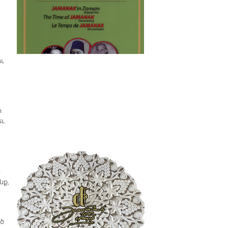
պատմաբան Վարագ
Գեթսեմանեանի հետ
ւ
ր
եւ
ն
նք,
ծ