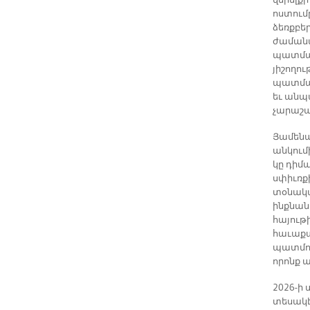
վերելքի
ոստում
ձեռքբե
ժամանա
պատմակ
յիշողու
պատմագ
եւ անպ
չարաշա
Յամենա
անկում
կը դիմա
սփիւռք
տօնակա
ինքնան
հայութ
հաւաքա
պատմու
որոնք ա
2026-ի
տեսակէ