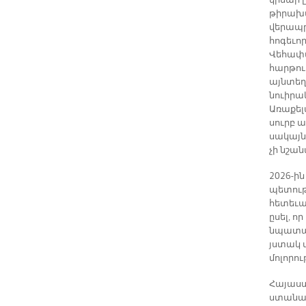
կրնար ը
թիրախա
վերապր
հոգեւոր
Վեհափա
հարթութ
այնտեղ
նուիրա
Առաքել
սուրբ ա
սակայն
չի նշա
2026-ի
պետու
հետեւա
ըսել, ո
նպատակ
յստակ 
մոլորու
Հայաստ
ստանալ։