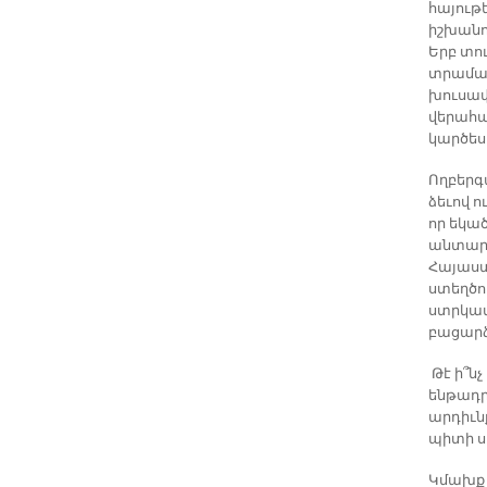
հայութ
իշխանո
Երբ տո
տրամաբ
խուսափ
վերահա
կարծես
Ողբերգ
ձեւով ո
որ եկա
անտարբե
Հայաստ
ստեղծո
ստրկամտ
բացարձ
Թէ ի՞ն
ենթադրե
արդիւն
պիտի ս
Կմախք 