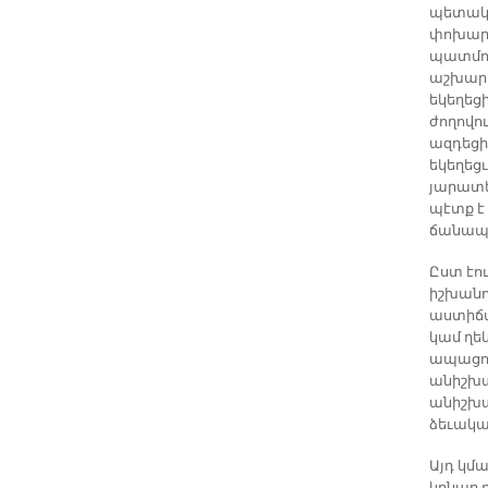
պետակա
փոխարի
պատմու
աշխարհ
եկեղեցի
ժողովու
ազդեցիկ
եկեղեց
յարատե
պէտք է 
ճանապ
Ըստ էո
իշխանո
աստիճա
կամ ղե
ապացոյց
անիշխա
անիշխա
ձեւակա
Այդ կմ