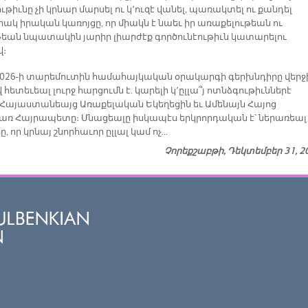
թիւնը չի կրնար մարսել ու կ՚ուզէ վանել, պառակտել ու քանդել
իակ իրական կառոյցը, որ միակն է նաեւ իր առաքելութեան ու
ւթեան նպատակին յարիր լիարժէք գործունէութիւն կատարելու
վ։
 2026-ի տարեմուտին համահայկական օրակարգի գերխնդիրը վերջ
 հետեւեալ լուրջ հարցումն է. կարելի կ՚ըլլա՞յ ոտնձգութիւններէ
 Հայաստանեայց Առաքելական Եկեղեցին եւ Ամենայն Հայոց
ռ Հայրապետը։ Մնացեալը իսկապէս երկրորդական է՝ ներառեալ
, որ կրնայ շնորհաւոր ըլլալ կամ ոչ…
Չորեքշաբթի, Դեկտեմբեր 31, 2