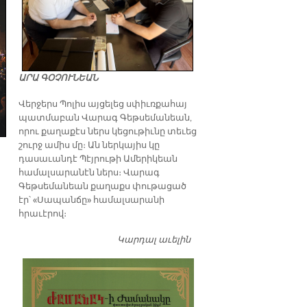
ԱՐԱ ԳՕՉՈՒՆԵԱՆ
Վերջերս Պոլիս այցելեց սփիւռքահայ
պատմաբան Վարագ Գեթսեմանեան,
որու քաղաքէս ներս կեցութիւնը տեւեց
շուրջ ամիս մը։ Ան ներկայիս կը
դասաւանդէ Պէյրութի Ամերիկեան
համալսարանէն ներս։ Վարագ
Գեթսեմանեան քաղաքս փութացած
էր՝ «Սապանճը» համալսարանի
հրաւէրով։
Կարդալ աւելին
Պոլիս այցելութեան
առթիւ ԺԱՄԱՆԱԿ-ի
խմբագրատան մէջ
շահեկան զրոյց՝
սփիւռքահայ