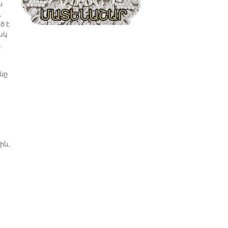
ն
,
ծ է
ակ
ւ
նը
ին,