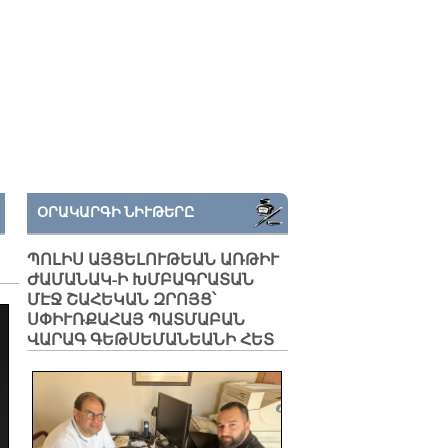
ՕՐԱԿԱՐԳԻ ՆԻՒԹԵՐԸ
ՊՈԼԻՍ ԱՅՑԵԼՈՒԹԵԱՆ ԱՌԹԻՒ
ԺԱՄԱՆԱԿ-Ի ԽՄԲԱԳՐԱՏԱՆ
ՄԷՋ ՇԱՀԵԿԱՆ ԶՐՈՅՑ՝
ՍՓԻՒՌՔԱՀԱՅ ՊԱՏՄԱԲԱՆ
ՎԱՐԱԳ ԳԵԹՍԵՄԱՆԵԱՆԻ ՀԵՏ