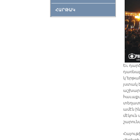
ՀԱՐԹԱԿ
Եւ դար
դառնայ 
կ՚երթա
յստակ 
աշխարհ
հաւաքա
տեղատո
ամէն ին
մէկուն 
շարուն
Հայութ