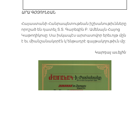
ԱՐԱ ԳՕՉՈՒՆԵԱՆ
​Հայաստանի Հանրապետութեան իշխանութիւնները
որոշած են դատել Տ.Տ. Գարեգին Բ. Ամենայն Հայոց
Կաթողիկոսը: Սա իսկապէս արտասովոր երեւոյթ մըն
է եւ միանշանակօրէն կ՚ենթադրէ գայթակղութիւն մը:
Կարդալ աւելին
Դ