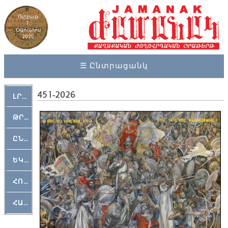
Ուրբաթ
7,
Օգոստոս
2026
☰ Ընտրացանկ
451-2026
ԼՐԱՀՈՍ
ԹՐՔԱՀԱՅ ԿԵԱՆՔ
ԸՆԿԵՐԱՄՇԱԿՈՒԹԱՅԻՆ
ԵԿԵՂԵՑԱԿԱՆ
ՀՈԳԵՄՏԱՒՈՐ
ՀԱՐԹԱԿ