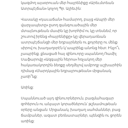
կազմող այսօրուան մեր հայրենիքը «Արեւմտեան
Ատրպէյճան» կոչող Պր. Ալիեւին:
Վասակը «դաւաճան» համարող, բայց «Ապրի մեր
վարչապետը» ըսող զանգուածային մեր
մտայնութեան մասին կը խորհիմ ու կը տեսնեմ, որ
շուտով իրենց «հայրենիքը» կը վերադառնան
ատրպէյճանցի մեր եղբայրներն ու քոյրերը ու մենք
սիրով ու խաղաղօրէն կ՚ապրինք անոնց հետ: Ինչո՞ւ
չապրինք. քնացած հայ զինուորը սպաննող Ռամիլ
Սաֆարովը «Ազգային հերոս» հռչակող մեր
հակառակորդին ձեռքը սեղմելով ամբողջ աշխարհին
դիմաց «Մարդկային եղբայրութեան» մրցանակ
չառի՞նք:
Առինք:
Սպաննուած այդ զինուորներուն, բազմահազար
զոհերուն ու անյայտ կորածներուն՝ թշնամութեան
օրերը անցան: Մրցանակ, խաղաղ սահմաններ, բաց
ճամբաներ, ազատ բեռնատարներ, պենզին ու ցորեն
առինք: