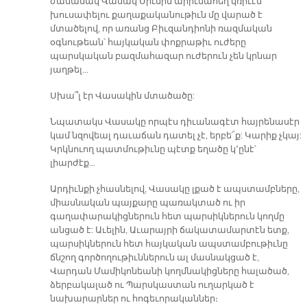
ժամանակ Վասակ Սիւնին արիւնահեղ կռիւէն
խուսափելու քաղաքականութիւն մը վարած է
մտածելով, որ առանց Բիւզանդիոնի ռազմական
օգնութեան՝ հայկական փոքրաթիւ ուժերը
պարսկական բազմահազար ուժերուն չեն կրնար
յաղթել…
Սխա՞լ էր Վասակին մտածածը:
Նպատակս Վասակը որպէս դիւանագէտ հայրենասէր
կամ նզովեալ դաւաճան դատել չէ, երբե՜ք: Կարիք չկայ:
Կրկնուող պատմութիւնը պէտք եղածը կ՚ընէ՝
լիարժէք…
Արդիւնքի չհասնելով, Վասակը լքած է ապստամբները,
միասնական պայքարը պառակտած ու իր
գաղափարակիցներուն հետ պարսիկներուն կողմը
անցած է: Աւելին, Աւարայրի ճակատամարտէն ետք,
պարսիկներուն հետ հայկական ապստամբութիւնը
ճնշող գործողութիւններուն ալ մասնակցած է,
Վարդան Մամիկոնեանի կողմնակիցները հալածած,
ձերբակալած ու Պարսկաստան ուղարկած է
նախարարներ ու հոգեւորականներ։