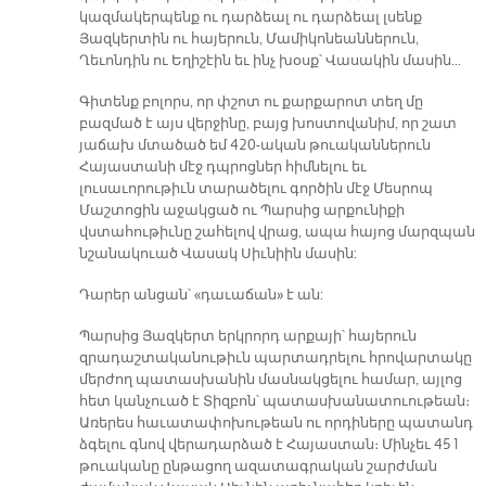
կազմակերպենք ու դարձեալ ու դարձեալ լսենք
Յազկերտին ու հայերուն, Մամիկոնեաններուն,
Ղեւոնդին ու Եղիշէին եւ ինչ խօսք՝ Վասակին մասին…
Գիտենք բոլորս, որ փշոտ ու քարքարոտ տեղ մը
բազմած է այս վերջինը, բայց խոստովանիմ, որ շատ
յաճախ մտածած եմ 420-ական թուականներուն
Հայաստանի մէջ դպրոցներ հիմնելու եւ
լուսաւորութիւն տարածելու գործին մէջ Մեսրոպ
Մաշտոցին աջակցած ու Պարսից արքունիքի
վստահութիւնը շահելով վրաց, ապա հայոց մարզպան
նշանակուած Վասակ Սիւնիին մասին:
Դարեր անցան՝ «դաւաճան» է ան:
Պարսից Յազկերտ երկրորդ արքայի՝ հայերուն
զրադաշտականութիւն պարտադրելու հրովարտակը
մերժող պատասխանին մասնակցելու համար, այլոց
հետ կանչուած է Տիզբոն՝ պատասխանատուութեան։
Առերես հաւատափոխութեան ու որդիները պատանդ
ձգելու գնով վերադարձած է Հայաստան։ Մինչեւ 451
թուականը ընթացող ազատագրական շարժման