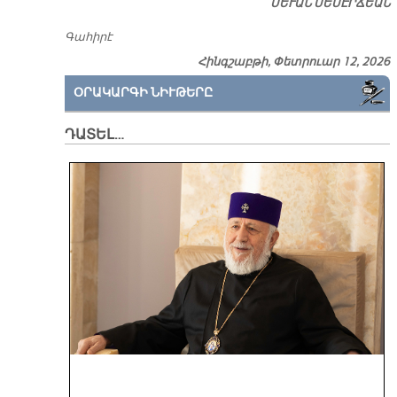
ՍԵՒԱՆ ՍԵՄԷՐՃԵԱՆ
Գահիրէ
Հինգշաբթի, Փետրուար 12, 2026
ՕՐԱԿԱՐԳԻ ՆԻՒԹԵՐԸ
ԴԱՏԵԼ…