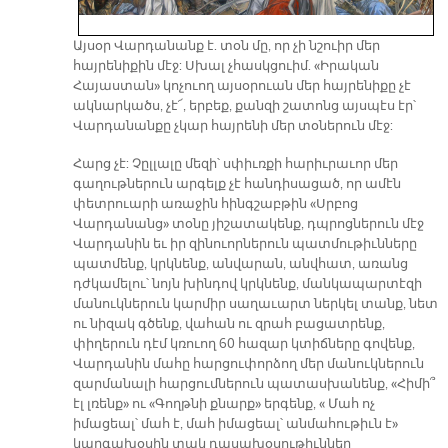
Այսօր Վարդանանք է. տօն մը, որ չի նշուիր մեր
հայրենիքին մէջ: Սխալ չհասկցուիմ. «Իրական
Հայաստան» կոչուող այսօրուան մեր հայրենիքը չէ
ակնարկածս, չէ՜, երբեք, քանզի շատոնց այսպէս էր՝
Վարդանանքը չկար հայրենի մեր տօներուն մէջ:
Հարց չէ: Չըլլալը մեզի՝ սփիւռքի հարիւրաւոր մեր
գաղութներուն արգելք չէ հանդիսացած, որ ամէն
փետրուարի առաջին հինգշաբթին «Սրբոց
Վարդանանց» տօնը յիշատակենք, դպրոցներուն մէջ
Վարդանին եւ իր զինուորներուն պատմութիւնները
պատմենք, կրկնենք, անվարան, անվհատ, առանց
դժկամելու՝ նոյն խինդով կրկնենք, մանկապարտէզի
մանուկներուն կարմիր սաղաւարտ ներկել տանք, նետ
ու նիզակ գծենք, վահան ու զրահ բացատրենք,
փիղերուն դէմ կռուող 60 հազար կտիճները գովենք,
Վարդանին մահը հարցուփորձող մեր մանուկներուն
զարմանալի հարցումներուն պատասխանենք, «Հիմի՞
էլ լռենք» ու «Գողթնի քնարք» երգենք, « Մահ ոչ
իմացեալ՝ մահ է, մահ իմացեալ՝ անմահութիւն է»
կարգախօսին տակ դասախօսութիւններ