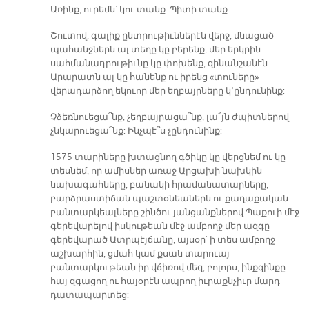
Առինք, ուրեմն՝ կու տանք: Պիտի տանք:
Շուտով, գալիք ընտրութիւններէն վերջ, մնացած
պահանջներն ալ տեղը կը բերենք, մեր երկրին
սահմանադրութիւնը կը փոխենք, զինանշանէն
Արարատն ալ կը հանենք ու իրենց «տուները»
վերադարձող եկուոր մեր եղբայրները կ՚ընդունինք:
Չձեռնուեցա՞նք, չեղբայրացա՞նք, լա՜յն ժպիտներով
չնկարուեցա՞նք: Ինչպէ՞ս չընդունինք:
1575 տարիները խտացնող գծիկը կը վերցնեմ ու կը
տեսնեմ, որ ամիսներ առաջ Արցախի նախկին
նախագահները, բանակի հրամանատարները,
բարձրաստիճան պաշտօնեաներն ու քաղաքական
բանտարկեալները շինծու յանցանքներով Պաքուի մէջ
գերեվարելով իսկութեան մէջ ամբողջ մեր ազգը
գերեվարած Ատրպէյճանը, այսօր՝ ի տես ամբողջ
աշխարհին, ցմահ կամ քսան տարուայ
բանտարկութեան իր վճիռով մեզ, բոլորս, ինքզինքը
հայ զգացող ու հայօրէն ապրող իւրաքնչիւր մարդ
դատապարտեց: