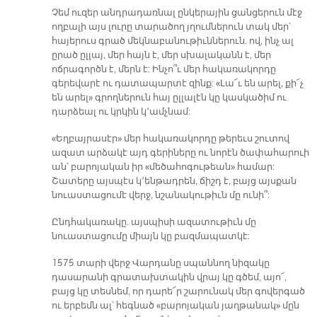
Չեմ ուզեր անդրադառնալ ընկերային ցանցերուն մէջ
ողբալի այս լուրը տարածող յղումներուն տակ մեր՝
հայերուս գրած մեկնաբանութիւններուն. ով, ինչ ալ
ըրած ըլլայ, մեր հայն է, մեր սխալականն է, մեր
ոճրագործն է, մերն է: Ինչո՞ւ մեր հակառակորդը
գերեվարէ ու դատապարտէ զինք: «Լա՜ւ են արել, քի՜չ
են արել» գրողներուն հայ ըլլալէն կը կասկածիմ ու
դարձեալ ու կրկին կ՚ամչնամ:
«Եղբայրասէր» մեր հակառակորդը թերեւս շուտով
ազատ արձակէ այդ գերիները ու նորէն ծափահարուի
ան՝ բարոյական իր «մեծահոգութեան» համար:
Շատերը այսպէս կ՚ենթադրեն, ճիշդ է, բայց այսքան
նուաստացումէ վերջ, նշանակութիւն մը ունի՞:
Ընդհակառակը. այսպիսի ազատութիւն մը
նուաստացումը միայն կը բազմապատկէ:
1575 տարի վերջ Վարդանը սպաննող նիզակը
դասարանի գրատախտակին վրայ կը գծեմ, այո՜,
բայց կը տեսնեմ, որ դարե՜ր շարունակ մեր գովերգած
ու երբեմն ալ՝ հեգնած «բարոյական յաղթանակ» մըն