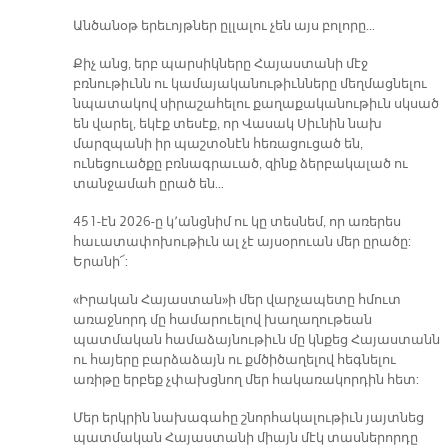
Անծանօթ երեւոյթներ ըլլալու չեն այս բոլորը…
Քիչ անց, երբ պարսիկները Հայաստանի մէջ
բռնութիւնն ու կամայականութիւնները մեղմացնելու
նպատակով սիրաշահելու քաղաքականութիւն սկսած
են վարել, եկէք տեսէք, որ Վասակ Սիւնին նախ
մարզպանի իր պաշտօնէն հեռացուցած են,
ունեցուածքը բռնագրաւած, զինք ձերբակալած ու
տանջամահ ըրած են…
451-էն 2026-ը կ՚անցնիմ ու կը տեսնեմ, որ առերես
հաւատափոխութիւն ալ չէ այսօրուան մեր ըրածը:
Երանի՜:
«Իրական Հայաստան»ի մեր վարչապետը հմուտ
առաջնորդ մը համարուելով խաղաղութեան
պատմական համաձայնութիւն մը կնքեց Հայաստանն
ու հայերը բարձաձայն ու քմծիծաղելով հեգնելու
առիթը երբեք չփախցնող մեր հակառակորդին հետ:
Մեր երկրին նախագահը շնորհակալութիւն յայտնեց
պատմական Հայաստանի միայն մէկ տասներորդը