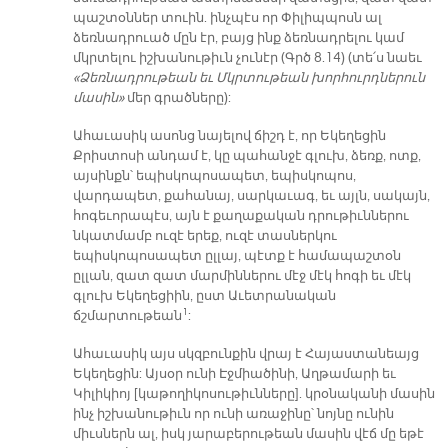
պաշտօններ տուին. ինչպէս որ Փիլիպպոսն ալ
ձեռնադրուած մըն էր, բայց ինք ձեռնադրելու կամ
մկրտելու իշխանութիւն չունէր (Գրծ 8.14) (տե՛ս նաեւ
«Ձեռնադրութեան եւ Մկրտութեան խորհուրդներուն
մասին»
մեր գրածները):
Ահաւասիկ ասոնց նայելով ճիշդ է, որ Եկեղեցին
Քրիստոսի անդամ է, կը պահանջէ գլուխ, ձեռք, ոտք,
այսինքն՝ եպիսկոպոսապետ, եպիսկոպոս,
վարդապետ, քահանայ, սարկաւագ, եւ այլն, սակայն,
հոգեւորապէս, այն է քաղաքական դրութիւններու
նկատմամբ ուզէ երեք, ուզէ տասներկու
եպիսկոպոսապետ ըլլայ, պէտք է համապաշտօն
ըլլան, զատ զատ մարմիններու մէջ մէկ հոգի եւ մէկ
գլուխ Եկեղեցիին, ըստ Աւետրանական
1
ճշմարտութեան
:
Ահաւասիկ այս սկզբունքին վրայ է Հայաստանեայց
Եկեղեցին: Այսօր ունի Էջմիածինի, Աղթամարի եւ
Կիլիկիոյ [կաթողիկոսութիւնները]. կրօնականի մասին
ինչ իշխանութիւն որ ունի առաջինը՝ նոյնը ունին
միւսներն ալ, իսկ յարաբերութեան մասին վէճ մը եթէ