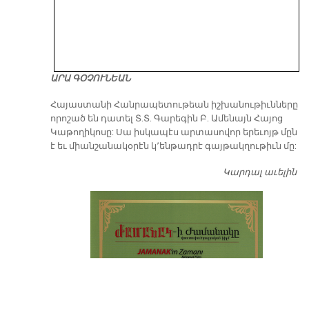
ԱՐԱ ԳՕՉՈՒՆԵԱՆ
​Հայաստանի Հանրապետութեան իշխանութիւնները
որոշած են դատել Տ.Տ. Գարեգին Բ. Ամենայն Հայոց
Կաթողիկոսը: Սա իսկապէս արտասովոր երեւոյթ մըն
է եւ միանշանակօրէն կ՚ենթադրէ գայթակղութիւն մը:
Կարդալ աւելին
Դ