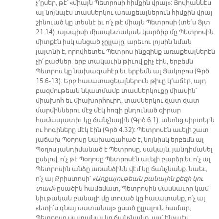
չ՚ըսեր, թէ՝ «միայն Պետրոսի հիմքին վրայ»: Յովհաննէս
ալ նոյնպէս տասներկու առաքեալներուն հիմքին վրայ
շինուած կը տեսնէ եւ ո՛չ թէ միայն Պետրոսի (տե՛ս Յյտ
21.14). այսպիսի միապետական կարծիք մը Պետրոսին
միտքէն իսկ անցած չըլլալը, արեւու լոյսին նման
յայտնի է, որովհետեւ Պետրոս ինքզինք առաքեալներէն
չի՛ բաժներ. երբ տակաւին թիւով քիչ էին, երբեմն
Պետրոս կը նախագահէր եւ երբեմն ալ Յակոբոս (Գրծ
15.6-13): Երբ հաւատացեալներուն թիւը կ՚աճէր, այդ
բազմութեան նկատմամբ տասներկուքը միասին՝
միախոհ եւ միախորհուրդ, տասներկու զատ զատ
մարմիններու մէջ մէկ հոգի ընդունած զիրար
համապատիւ կը ճանչնային (Գրծ 6.1), անոնց սիրտերն
ու հոգիները մէկ էին (Գրծ 4.32): Պետրոսէն աւելի շատ
յաճախ Պօղոսը նախագահած է, նոյնիսկ երբեմն ալ
Պօղոս յանդիմանած է Պետրոսը. սակայն, յանդիմանել
ըսելով, ո՛չ թէ Պօղոսը Պետրոսէն աւելի բարձր եւ ո՛չ ալ
Պետրոսին անձը առանձինն վէմ կը ճանչնանք. նաեւ,
ո՛չ ալ Քրիստոսի՝
«Արքայութեան բանալին քեզի կու
տամ»
ըսածին համեմատ, Պետրոսին մասնաւոր կամ
նիւթական բանալի մը տուած կը հաւատանք, ո՛չ ալ
«ետի՛ս գնայ սատանայ» ըսած ըլլալուն համար,
Պետրոսը սատանայ կը ճանչնանք, այլ՝ ինչպէս