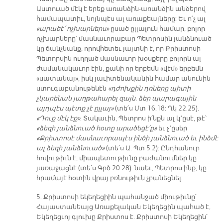
Աստուած մէկ է երեք առանձին-առանձին անձերով
համապատիւ, նոյնպէս ալ առաքեալները: Եւ ո՛չ ալ
«արածէ՛ ոչխարներս»
ըսած ըլլալուն համար, բոլոր
ոչխարները՝ մասնաւորաբար Պետրոսին յանձնուած
կը ճանչնանք, որովհետեւ յայտնի է, որ Քրիստոսի
Պետորսին ուղղած մասնաւոր խօսքերը բոլորն ալ
ժամանակաւոր էին, քանի որ երբեմն «վէմ» երբեմն
«սատանայ», իսկ յաւիտենականին համար անունին
ստուգաբանութենէն
«դժոխքին դռները պիտի
չկարենան յաղթահարել զայն. ձեր պարագային
այդպէս պէտք չէ ըլլայ»
(տե՛ս Մտ 16.18: Ղկ 22.25).
«Դուք մէկ էք»
: Տակաւին, Պետրոս ի՛նքն ալ կ՚ըսէ, թէ՝
«ձեզի յանձնուած հօտը արածեցէ՛ք»
եւ չ՚ըսեր
«Քրիստոսէ մասնաւորապէս ինծի յանձնուած եւ ինձմէ
ալ ձեզի յանձնուած»
(տե՛ս Ա. Պտ 5.2): Ընդհանուր
հովութիւն է, միապետութիւնը բաժանումներ կը
յառաջացնէ (տե՛ս Գրծ 20.28). նաեւ, Պետրոս ինք, կը
հրամայէ հօտին վրայ բռնութիւն չբանեցնել:
5. Քրիստոսի եկեղեցիին պահանջած միութիւնը՝
Հայաստանեայց Առաքելական Եկեղեցին պահած է,
Եկեղեցւոյ գլուխը Քրիստոս է. Քրիստոսի Եկեղեցին՝