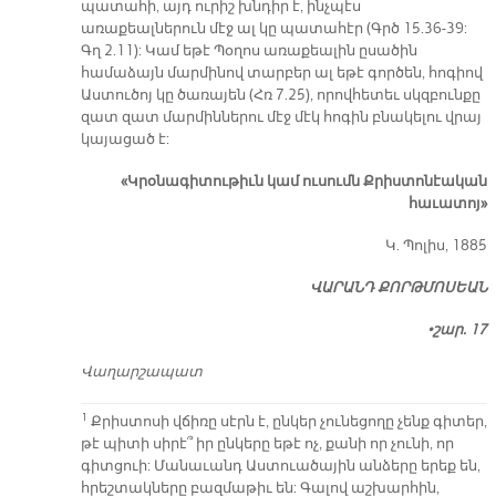
պատահի, այդ ուրիշ խնդիր է, ինչպէս
առաքեալներուն մէջ ալ կը պատահէր (Գրծ 15.36-39:
Գղ 2.11): Կամ եթէ Պօղոս առաքեալին ըսածին
համաձայն մարմինով տարբեր ալ եթէ գործեն, հոգիով
Աստուծոյ կը ծառայեն (Հռ 7.25), որովհետեւ սկզբունքը
զատ զատ մարմիններու մէջ մէկ հոգին բնակելու վրայ
կայացած է:
«Կրօնագիտութիւն կամ ուսումն Քրիստոնէական
հաւատոյ»
Կ. Պոլիս, 1885
ՎԱՐԱՆԴ ՔՈՐԹՄՈՍԵԱՆ
•շար. 17
Վաղարշապատ
1
Քրիստոսի վճիռը սէրն է, ընկեր չունեցողը չենք գիտեր,
թէ պիտի սիրէ՞ իր ընկերը եթէ ոչ, քանի որ չունի, որ
գիտցուի: Մանաւանդ Աստուածային անձերը երեք են,
հրեշտակները բազմաթիւ են: Գալով աշխարհին,