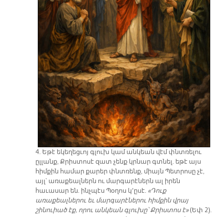
4. Եթէ եկեղեցւոյ գլուխ կամ անկեան վէմ փնտռելու
ըլլանք, Քրիստոսէ զատ չենք կրնար գտնել. եթէ այս
հիմքին համար քարեր փնտռենք, միայն Պետրոսը չէ,
այլ՝ առաքեալներն ու մարգարէներն ալ իրեն
հաւասար են. ինչպէս Պօղոս կ՚ըսէ.
«Դուք
առաքեալներու եւ մարգարէներու հիմքին վրայ
շինուիած էք, որու անկեան գլուխը՝ Քրիստոս է»
(Եփ 2).