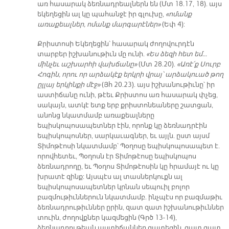
առ հասարակ ձեռնադրեալներն են (Մտ 18.17, 18). այս
եկեղեցին ալ կը պահանջէ իր գլուխը,
«ոմանք
առաքեալներ, ոմանք մարգարէներ»
(Եփ 4):
Քրիստոսի Եկեղեցին՝ հասարակ ժողովուրդէն
տարբեր իշխանութիւն մը ունի.
«Ես ձեզի հետ եմ…
մինչեւ աշխարհի վախճանը»
(Մտ 28.20).
«Առէ՛ք Սուրբ
Հոգին, որու որ արձակէք երկրի վրայ՝ արձակուած թող
ըլլայ երկինքի մէջ»
(Յհ 20.23). այս իշխանութիւնը՝ իր
աստիճանը ունի, թէեւ Քրիստոս առ հասարակ փչեց,
սակայն, ատկէ ետք երբ քրիստոնեաները շատցան,
անոնց նկատմամբ առաքեալները
եպիսկոպոսապետներ էին, որոնք կը ձեռնադրէին
եպիսկոպոսներ, սարկաւագներ, եւ այլն. ըստ այսմ
Տիմոթէոսի նկատմամբ՝ Պօղոսը եպիսկոպոսապետ է.
որովհետեւ, Պօղոսն էր Տիմոթէոսը եպիսկոպոս
ձեռնադրողը, եւ Պօղոս Տիմոթէոսին կը հրամայէ ու կը
խրատէ զինք: Այսպէս ալ տասներկուքն ալ
եպիսկոպոսապետներ կրնան սեպուիլ բոլոր
բազմութիւններուն նկատմամբ. ինչպէս որ բազմաթիւ
ձեռնադրութիւններ ըրին, զատ զատ իշխանութիւններ
տուին, ժողովքներ կազմեցին (Գրծ 13-14),
ձեռնադրութեան աստիճաններ զատեցին, զատ զատ