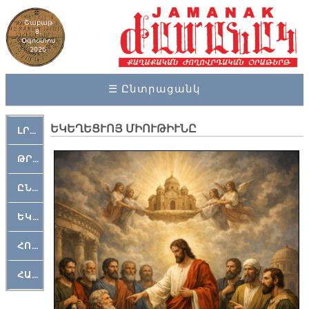
Շաբաթ
8,
Օգոստոս
2026
☰ Ընտրացանկ
ԵԿԵՂԵՑՒՈՅ ՄԻՈՒԹԻՒՆԸ
ԼՐԱՀՈՍ
ԹՐՔԱՀԱՅ ԿԵԱՆՔ
ԸՆԿԵՐԱՄՇԱԿՈՒԹԱՅԻՆ
ԵԿԵՂԵՑԱԿԱՆ
ՀՈԳԵՄՏԱՒՈՐ
ՀԱՐԹԱԿ