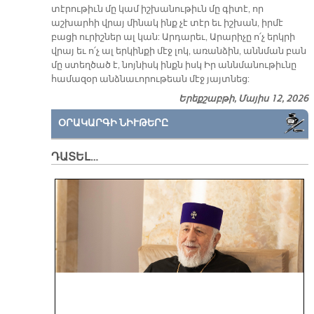
տէրութիւն մը կամ իշխանութիւն մը գիտէ, որ
աշխարհի վրայ մինակ ինք չէ տէր եւ իշխան, իրմէ
բացի ուրիշներ ալ կան: Արդարեւ, Արարիչը ո՛չ երկրի
վրայ եւ ո՛չ ալ երկինքի մէջ լոկ, առանձին, աննման բան
մը ստեղծած է, նոյնիսկ ինքն իսկ Իր աննմանութիւնը
համազօր անձնաւորութեան մէջ յայտնեց:
Երեքշաբթի, Մայիս 12, 2026
ՕՐԱԿԱՐԳԻ ՆԻՒԹԵՐԸ
ԴԱՏԵԼ…