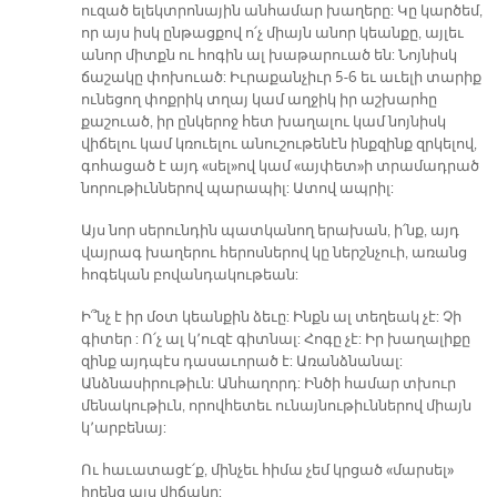
ուզած ելեկտրոնային անհամար խաղերը: Կը կարծեմ,
որ այս իսկ ընթացքով ո՛չ միայն անոր կեանքը, այլեւ
անոր միտքն ու հոգին ալ խաթարուած են: Նոյնիսկ
ճաշակը փոխուած: Իւրաքանչիւր 5-6 եւ աւելի տարիք
ունեցող փոքրիկ տղայ կամ աղջիկ իր աշխարհը
քաշուած, իր ընկերոջ հետ խաղալու կամ նոյնիսկ
վիճելու կամ կռուելու անուշութենէն ինքզինք զրկելով,
գոհացած է այդ «սել»ով կամ «այփետ»ի տրամադրած
նորութիւններով պարապիլ: Ատով ապրիլ:
Այս նոր սերունդին պատկանող երախան, ի՛նք, այդ
վայրագ խաղերու հերոսներով կը ներշնչուի, առանց
հոգեկան բովանդակութեան:
Ի՞նչ է իր մօտ կեանքին ձեւը: Ինքն ալ տեղեակ չէ: Չի
գիտեր : Ո՛չ ալ կ՚ուզէ գիտնալ: Հոգը չէ: Իր խաղալիքը
զինք այդպէս դասաւորած է: Առանձնանալ:
Անձնասիրութիւն: Անհաղորդ: Ինծի համար տխուր
մենակութիւն, որովհետեւ ունայնութիւններով միայն
կ՚արբենայ:
Ու հաւատացէ՛ք, մինչեւ հիմա չեմ կրցած «մարսել»
իրենց այս վիճակը: