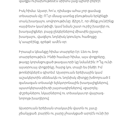
վազքս ուրախութենէս սիրտս լաց պիտի բերէր:
Իսկ հիմա: Այսօր, հո՛ս, դիմացս ահա չոր ցամաք
տեսարան մը: Ո՞ւր մնաց ասոնց բնութեան երկինքի
տակ խաղալու սովորութիւնը: Ճիշդ է, որ մենք չունէինք
«այփետ» կամ թիվի, կամ նման շատ ուրիշ խաղեր ու
խաղալիքներ, բայց ընկերներով միասին ըլլալու,
խաղալու, վազելու նոյնիսկ կռուելու հաճոյքը
կ՚ապրէինք, գրեթէ ամէն օր:
Իրապէս կեանքը հիմա տարբեր էր: Լեռ ու ձոր
տարբերութիւն: Ինծի համար հիմա, այս փոքրերը,
թագը կորսնցուցած թագաւորի կը նմանէին: Ի՞նչ ունի
այսօրուայ փոքրիկը, հարց կու տայի ես ինծի: Իմ
թոռնիկներէս գիտեմ: Այսօրուան երեխային կամ
աշակերտին սենեակն ու նոյնիսկ միտքը խճողուած է
զանազան տեսակի ելեկտրոնային խաղալիքներով,
պատկերասփիւռի յայտագիրներով, «ջարդել-
փշրել»ներու նկարներով ու տեսակաւոր վայրագ-
նորոյթ խաղերով:
Այսօրուան երեխան տակաւին վատն ու լաւը
չճանչցած, բարին ու չարը չհասկցած արդէն ունի իր