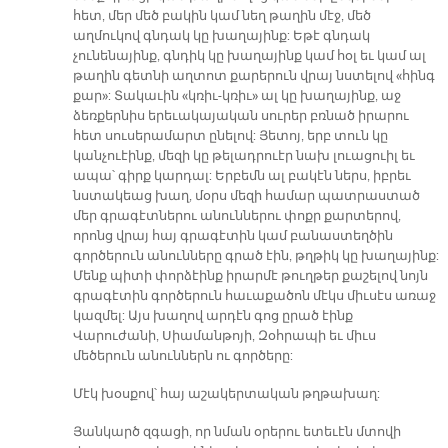
հետ, մեր մեծ բակին կամ նեղ թաղին մէջ, մեծ
աղմուկով գնդակ կը խաղայինք: Եթէ գնդակ
չունենայինք, գնդիկ կը խաղայինք կամ հօլ եւ կամ ալ
թաղին գետնի աղտոտ քարերուն վրայ նստելով «հինգ
քար»: Տակաւին «կռիւ-կռիւ» ալ կը խաղայինք, աջ
ձեռքերնիս երեւակայական սուրեր բռնած իրարու
հետ սուսերամարտ ընելով: Յետոյ, երբ տուն կը
կանչուէինք, մեզի կը թելադրուէր նախ լուացուիլ եւ
ապա՝ գիրք կարդալ: Երբեմն ալ բակէն ներս, իբրեւ
նստակեաց խաղ, մօրս մեզի համար պատրաստած
մեր գրագէտներու անուններու փոքր քարտերով,
որոնց վրայ հայ գրագէտին կամ բանաստեղծին
գործերուն անունները գրած էին, թղթիկ կը խաղայինք:
Մենք պիտի փորձէինք իրարմէ թուղթեր քաշելով նոյն
գրագէտին գործերուն հաւաքածոն մէկս միւսէս առաջ
կազմել: Այս խաղով արդէն գոց ըրած էինք
Վարուժանի, Սիամանթոյի, Զօհրապի եւ միւս
մեծերուն անուններն ու գործերը:
Մէկ խօսքով՝ հայ աշակերտական թղթախաղ:
Յանկարծ զգացի, որ նման օրերու ետեւէն մտովի