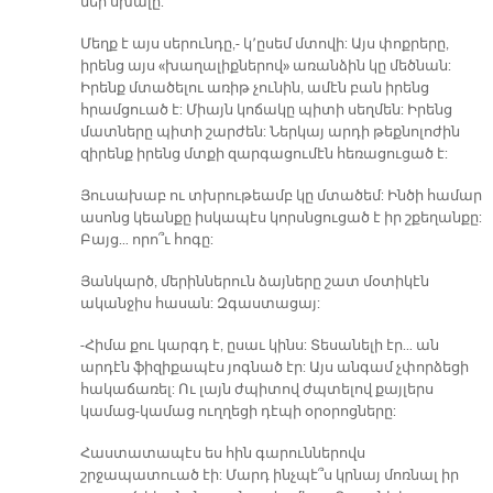
մեր սխալը:
Մեղք է այս սերունդը,- կ՚ըսեմ մտովի: Այս փոքրերը,
իրենց այս «խաղալիքներով» առանձին կը մեծնան:
Իրենք մտածելու առիթ չունին, ամէն բան իրենց
հրամցուած է: Միայն կոճակը պիտի սեղմեն: Իրենց
մատները պիտի շարժեն: Ներկայ արդի թեքնոլոժին
զիրենք իրենց մտքի զարգացումէն հեռացուցած է:
Յուսախաբ ու տխրութեամբ կը մտածեմ: Ինծի համար
ասոնց կեանքը իսկապէս կորսնցուցած է իր շքեղանքը:
Բայց… որո՞ւ հոգը:
Յանկարծ, մերիններուն ձայները շատ մօտիկէն
ականջիս հասան: Զգաստացայ:
-Հիմա քու կարգդ է, ըսաւ կինս: Տեսանելի էր… ան
արդէն ֆիզիքապէս յոգնած էր: Այս անգամ չփորձեցի
հակաճառել: Ու լայն ժպիտով ժպտելով քայլերս
կամաց-կամաց ուղղեցի դէպի օրօրոցները:
Հաստատապէս ես հին գարուններովս
շրջապատուած էի: Մարդ ինչպէ՞ս կրնայ մոռնալ իր