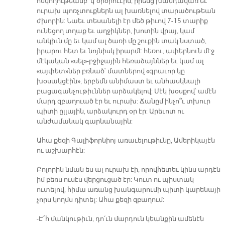
հսկողութեամբ՝ կ՚օրօրուէին, իրենց խանդավառ եւ
ուրախ պոռչտուքներն ալ խառնելով տարածութեան
ժխորին: Նաեւ տեսանելի էր մեծ թիւով 7-15 տարիք
ունեցող տղաք եւ աղջիկներ, խոտին վրայ, կամ
անկիւն մը եւ կամ ալ ծառի մը շուքին տակ նստած,
իրարու հետ եւ նոյնիսկ իրարմէ հեռու, ափերնուն մէջ
մէկական «սել»-բջիջային հեռաձայններ եւ կամ ալ
«այփետ»ներ բռնած՝ մատներով «գրաւոր կը
խօսակցէին», երբեմն անիմաստ եւ անհասկնալի
բացագանչութիւններ արձակելով: Մէկ խօսքով՝ ամէն
մարդ զբաղուած էր եւ ուրախ: Ճանըմ ինչո՞ւ տխուր
պիտի ըլլային, արձակուրդ օր էր: Արեւոտ ու
անժամանակ գարնանային:
Ահա քեզի Գալիֆորնիոյ առաւելութիւնը, Ամերիկայէն
ու աշխարհէն:
Բոլորին նման ես ալ ուրախ էի, որովհետեւ կինս արդէն
իմ բեռս ուսէս վերցուցած էր: Կուտ ու պիստակ
ուտելով, հիմա առանց խանգարումի պիտի կարենայի
չորս կողմս դիտել: Ահա քեզի զբաղում:
-Է՜հ մանկութիւն, դո՛ւն մարդուն կեանքին ամենէն