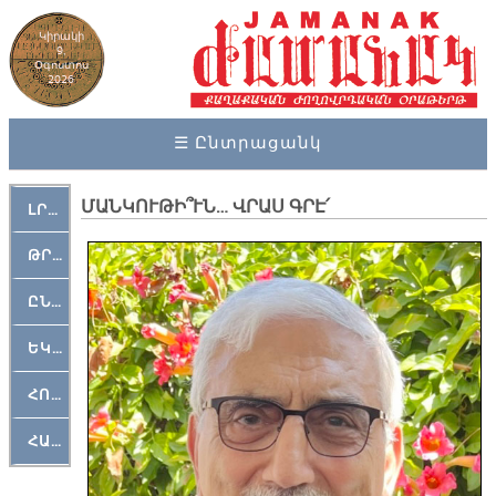
Կիրակի
9,
Օգոստոս
2026
☰ Ընտրացանկ
ՄԱՆԿՈՒԹԻ՞ՒՆ… ՎՐԱՍ ԳՐԷ՛
ԼՐԱՀՈՍ
ԹՐՔԱՀԱՅ ԿԵԱՆՔ
ԸՆԿԵՐԱՄՇԱԿՈՒԹԱՅԻՆ
ԵԿԵՂԵՑԱԿԱՆ
ՀՈԳԵՄՏԱՒՈՐ
ՀԱՐԹԱԿ