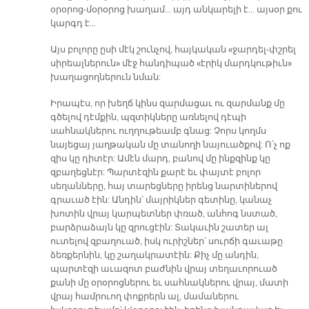
օրօրոց-մօրօրոց խաղամ… այդ անկարելի է… այսօր քու
կարգդ է…
Այս բոլորը ըսի մէկ շունչով, հայկական «ջարդել-փշրել
սիրեալներուն» մէջ հանդիպած «էրիկ մարդկութիւն»
խաղացողներուն նման:
Իրապէս, որ խեղճ կինս զարմացաւ ու զարմանք մը
գծելով դէմքին, պզտիկները առնելով դէպի
սահնակներու ուղղութեամբ գնաց: Չորս կողմս
նայեցայ յաղթական մը տանողի նայուածքով: Ո՛չ ոք
զիս կը դիտէր: Ամէն մարդ, բանով մը ինքզինք կը
զբաղեցնէր: Պարտէզին քարէ եւ փայտէ բոլոր
սեղանները, հայ տարեցները իրենց նարտիներով
գրաւած էին: Անդին՝ մայրիկներ գետինը, կանաչ
խոտին վրայ կարպետներ փռած, անհոգ նստած,
բարձրաձայն կը զրուցէին: Տակաւին շատեր ալ
ուտելով զբաղուած, իսկ ուրիշներ՝ սուրճի գաւաթը
ձեռքերնին, կը շաղակրատէին: Քիչ մը անդին,
պարտէզի աւազոտ բաժնին վրայ տեղաւորուած
քանի մը օրօրոցներու եւ սահնակներու վրայ, մատի
վրայ համրուող փոքրերն ալ, մամաներու