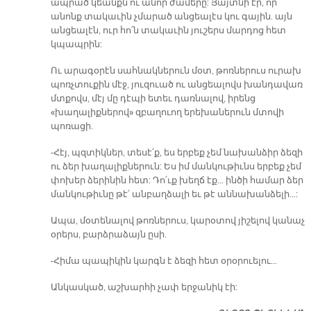
ապրած կեանքն ու անոր ժամերը: Յայտնի էր, որ
անոնք տակաւին չմարած անցեալէս կու գային. այն
անցեալէն, ուր հո՛ն տակաւին յուշերս մարդոց հետ
կպապրին:
Ու արագօրէն սահնակներուն մօտ, թոռներուս ուրախ
պոռչտուքին մէջ, յուզուած ու անցեալովս խանդավառ
մտքովս, մէյ մը դէպի ետեւ դառնալով, իրենց
«խաղալիքներով» զբաղուող երեխաներուն մտովի
պոռացի.
-Հէյ, պզտիկներ, տեսէ՛ք, ես երբեք չեմ նախանձիր ձեզի
ու ձեր խաղալիքներուն: Ես իմ մանկութիւնս երբեք չեմ
փոխեր ձերինին հետ: Դո՛ւք խեղճ էք… ինծի համար ձեր
մանկութիւնը թէ՛ անբաղձալի եւ թէ աննախանձելի…:
Ապա, մօտենալով թոռներուս, կարօտով յիշելով կանաչ
օրերս, բարձրաձայն ըսի.
-Հիմա պապիկին կարգն է ձեզի հետ օրօրուելու…
Անկասկած, աշխարհի չափ երջանիկ էի: