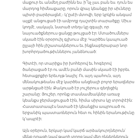
մաքուր եւ անմեղ բաժինն ես. ի՜նչ լաւ բան ես. դուն ես
մարդոց հիմնաքարը, որուն վրայ կեանքը իր սիւները
պիտի բարձրացնէ,- կ՚ըսէի մտովի, երբ կրկին անգամ
աչքէ անցուցած էի ամբողջ դաշտին տարածքը: Միւս
կողմէ, սակայն, նստած տեղս կը զգայի, որ
նայուածքներուս ցանցը թուլցած էր: Մտածումներս
սկսած էին օրօրուիլ գլխուս մէջ: Կարծես կապուած
ըլլայի հին յիշատակներուս եւ ինքնաբերաբար նոր
խորհրդածութիւններու յանձնուած:
Գիտէի, որ տարիքս իր խոհերով եւ հոգերով
ծանրացած էր ու ամէն բանի մասին սկսած էի իբրեւ
հետաքրքիր երեւոյթ նայիլ: Ու այդ պահուն, այդ
մենակութեանս մէջ կարծես անցեալի բոլոր երազներս
արթնցած էին: Քակուած էր յուշերուս գեղեցիկ
շարանը: Յուշեր, որոնք տասնամեակներ առաջ
կեանքս ջերմացուցած էին, հիմա սիրտս կը տրոփէին:
Հաստատապէս նստած էի կեանքիս ապրուած ու
երջանիկ պաստառներուն հետ ու հինին երանութիւնը
կ՚ապրէի:
Այն օրերուն, երկար կամ կարճ արձակուրդներուն՝
մենք դրացի կամ թաղի տղոց կամ մեր ընկերներուն