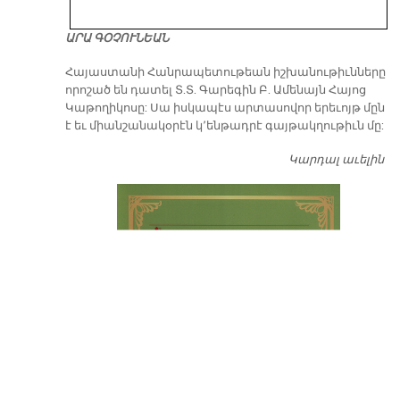
ԱՐԱ ԳՕՉՈՒՆԵԱՆ
​Հայաստանի Հանրապետութեան իշխանութիւնները
որոշած են դատել Տ.Տ. Գարեգին Բ. Ամենայն Հայոց
Կաթողիկոսը: Սա իսկապէս արտասովոր երեւոյթ մըն
է եւ միանշանակօրէն կ՚ենթադրէ գայթակղութիւն մը:
Կարդալ աւելին
Դ