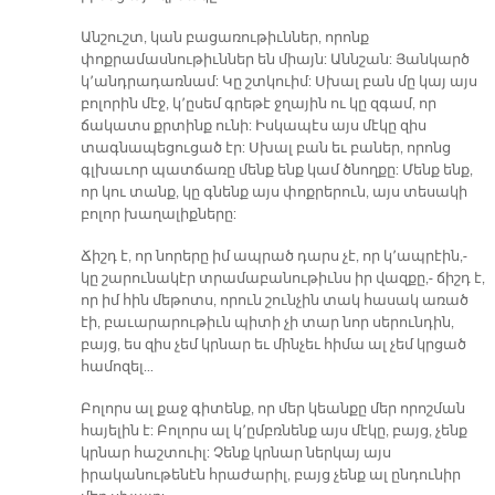
Անշուշտ, կան բացառութիւններ, որոնք
փոքրամասնութիւններ են միայն: Աննշան: Յանկարծ
կ՚անդրադառնամ: Կը շտկուիմ: Սխալ բան մը կայ այս
բոլորին մէջ, կ՚ըսեմ գրեթէ ջղային ու կը զգամ, որ
ճակատս քրտինք ունի: Իսկապէս այս մէկը զիս
տագնապեցուցած էր: Սխալ բան եւ բաներ, որոնց
գլխաւոր պատճառը մենք ենք կամ ծնողքը: Մենք ենք,
որ կու տանք, կը գնենք այս փոքրերուն, այս տեսակի
բոլոր խաղալիքները:
Ճիշդ է, որ նորերը իմ ապրած դարս չէ, որ կ՚ապրէին,-
կը շարունակէր տրամաբանութիւնս իր վազքը,- ճիշդ է,
որ իմ հին մեթոտս, որուն շունչին տակ հասակ առած
էի, բաւարարութիւն պիտի չի տար նոր սերունդին,
բայց, ես զիս չեմ կրնար եւ մինչեւ հիմա ալ չեմ կրցած
համոզել…
Բոլորս ալ քաջ գիտենք, որ մեր կեանքը մեր որոշման
հայելին է: Բոլորս ալ կ՚ըմբռնենք այս մէկը, բայց, չենք
կրնար հաշտուիլ: Չենք կրնար ներկայ այս
իրականութենէն հրաժարիլ, բայց չենք ալ ընդունիր