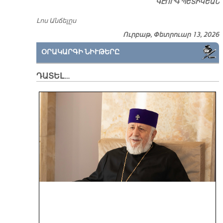
ԳԷՈՐԳ ՊԵՏԻԿԵԱՆ
Լոս Անճելըս
Ուրբաթ, Փետրուար 13, 2026
ՕՐԱԿԱՐԳԻ ՆԻՒԹԵՐԸ
ԴԱՏԵԼ…