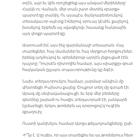
օդէն, այր եւ կին որոշեցինք այս անգամ մերինները՝
Հայկն ու Վանան, մեր տան շատ մօտիկ «բարք»-
պարտէզը տանիլ: Ու այսպէս, ծանրաբեռնուելով
տեսակաւոր «պէտք է»ներով, օրուայ կէսին, քալելով,
խօսելով, երբեմն ալ «վազելով», հասանք հանրային
այդ փոքր պարտէզը:
Աստուած իմ, այս ինչ զարմանալի տեսարան: Հայ
տարեցներ, հայ մամաներ եւ հայ մօրքուր-հօրքուրներ,
իրենց աղմուկով եւ «բեռներով» արդէն լեցուցած էին
դաշտը: Դուրսէն դիտողին համար, այս «փարքը» զուտ
հայկական ըլլալու տպաւորութիւնը կը ձգէր:
Նախ, տեղաւորուելու համար, յարմար անկիւն մը
փնտռեցի: Բախտս քալեց: Շուքոտ տեղ մը գտած էի:
Արագ մը սեփականացուցի, եւ երբ մեր բեռները
գետինը շարած ու հազիւ տեղաւորած էի, յանկարծ
նշմարեցի, երկու թոռներն ալ օրօրոցով կ՚ուզէին
զբաղուիլ:
Ուստի կանխելու համար կնոջս թելադրանքները, ըսի.
-Ի՞նչ է. կ՚ուզես, որ այս տարիքիս ես ալ թոռներուս հետ