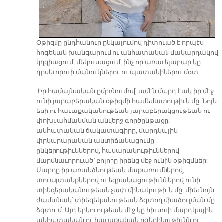
Օթիզմը ընդհանուր ընկալումով դիտուած է որպէս
հոգեկան խանգարում ու անհատական մակարդակով
կղզիացում, մեկուսացում, ինչ որ առաւելաբար կը
դրսեւորուի մանուկներու ու պատանիներու մօտ:
Իր համայնական ըմբռնումով՝ ամէն մարդ էակ իր մէջ
ունի յարաբերական օթիզմի համեմատութիւն մը: Նոյն
եսի ու հաւաքականութեան յարաբերակցութեան ու
փոխսահմանման անվերջ գործընթացը,
անհատական ճակատագիրը, մարդկային
փրկարարական աստիճանացումը
ընկերութիւններով, հասարակութիւններով
մարմնաւորուած՝ բոլորը իրենց մէջ ունին օթիզմներ:
Մարդը իր առանձնութեան մաքառումներով,
տուայտանքներով ու եզրակացութիւններով ունի
տիեզերականութեան չափ մինակութիւն մը, միեւնոյն
ժամանակ՝ տիեզեկանութեան ձգտող միաձուլման մը
ձգտում: Այդ երկուութեան մէջ կը հիւսուի մարդկային
անհատական ու հաւաքական ոգեղինութիւնն ու