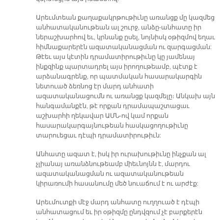
Արեւմտեան քաղաքակրթութիւնը առանցք մը կազմեց
անհատականութեան ալ շուրջ, անձը-անհատը իր
ներաշխարհով եւ, կրնանք ըսել, նոյնիսկ օթիզմով եղաւ
հիմնաքարերէն ազատականացման ու զարգացման:
Թէեւ այս կէտին դրամատիրութիւնը կը յամենայ
ինքզինք պարտադրել այս իրողութեամբ, պէտք է
արձանագրենք, որ պատմական հասարակարգին
նետուած ձեռնոց էր մարդ անհատի
ազատականացումն ու առանցք կազմելը։ Անկախ այն
հանգամանքէն, թէ որքան դրամապաշտացաւ
աշխարհի ղեկավար ԱՄՆ-ով կամ որքան
հասարակարգայնութեան հասկացողութիւնը
տարուեցաւ դէպի դրամատիրութիւն:
Անհատը ազատ է, իսկ իր ուրախութիւնը ինչքան ալ
չլիանայ առանձնութեամբ միեւնոյնն է, մարդու
ազատականացման ու ազատականութեան
կիրառումի հասանումը մեծ նուաճում է ու արժէք:
Արեւմուտքի մէջ մարդ անհատը ուղղուած է դէպի
անհատացում եւ իր օթիզմը ընդվզում չէ բարքերէն