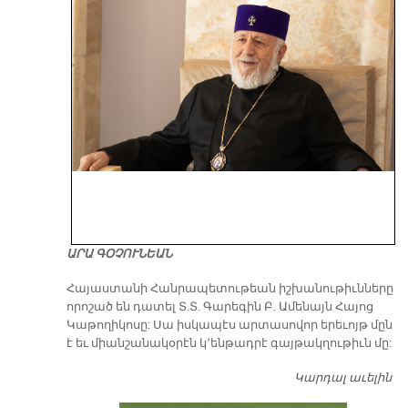
ԱՐԱ ԳՕՉՈՒՆԵԱՆ
​Հայաստանի Հանրապետութեան իշխանութիւնները
որոշած են դատել Տ.Տ. Գարեգին Բ. Ամենայն Հայոց
Կաթողիկոսը: Սա իսկապէս արտասովոր երեւոյթ մըն
է եւ միանշանակօրէն կ՚ենթադրէ գայթակղութիւն մը:
Կարդալ աւելին
Դ