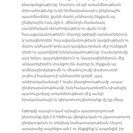
բնազանցութիւնը: Մարդու դէպի առանձնութեան
մղուածութիւնը ունի հիմնականապէս ընկերային
պատճառներ, քանի մարդ անհատը ինչքան ալ
ընկերային էակ մըն է, միեւնոյն ժամանակ
յաւերժական մտահոգութիւն ու վախ ունի
հաւաքականութենէն: Մարդը օթիզմի արմատներուն
կ՚առաջնորդեն՝ հաւաքականութեան կազմութեան ու
մարդ անհատի նոյն այդ կազմաւորման մէջ ունեցած
դերի ու պատկերի խնդրականութիւնը: Համադրումը
այդ երկու պատկերներուն ու նկարագիրներուն մէջ
անկարելիօրէն տանջող են մարդը եւ ինչքան ալ
ամենաընդելեզումն ու միաձուլումը փախուստի
լուծում համարուի անհատին կողմէ, այդ
անիրականանալի է նախ բնագիտութեամբ, ապա
ընկերաբանութեամբ, իսկ հակադարձօրէն «փախչիլ-
պահուըտիլ»ը առանձնութեան մէջ աւելի
իրականանալի ու կիրառուող ընտրանք մը կը մնայ:
Օթիզմը այսպէս կամ այնպէս պարտադրուած
ընտրանք մըն է ի հեճուկս վերջնական ու չկատարուող
ընդելուզման ու նոյնիսկ նահատակութեան: Մարդ
արարածը ապրեցուած է ու ինքզինք կ՚ապրեցնէ իր