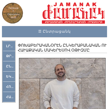
Ուրբաթ
7,
Օգոստոս
2026
☰ Ընտրացանկ
ՓՈԽԱԲԵՐԱԿԱՆՕՐԷՆ ԸՆԿԵՐԱԲԱՆԱԿԱՆ ՈՒ
ԼՐԱՀՈՍ
ՀԱՒԱՔԱԿԱՆ ՄԱԿԵՐԵՍՈՎ ՕԹԻԶՄԸ
ԹՐՔԱՀԱՅ ԿԵԱՆՔ
ԸՆԿԵՐԱՄՇԱԿՈՒԹԱՅԻՆ
ԵԿԵՂԵՑԱԿԱՆ
ՀՈԳԵՄՏԱՒՈՐ
ՀԱՐԹԱԿ