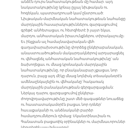
անձէն դուրս նահատակութեան մը համար. այդ
նակատակութիւնը կրնայ ըլլալ նիւթական ու
հոգեկան, պատրադրուած կամ ընտրուած:
Նիւթական-մարմնական նահատակութեան նահանջը
մարդկային հասարակութիւններու զարգացումով
գրեթէ անհետացաւ ու հետզհետէ ի յայտ եկաւ
մարդու անհատական իրաւունքներու տիրակալումը։
Եւ ինչքան ալ համայնավարական վեհ
գաղափարախօսութիւնը փորձեց ընկերաբանական,
անաստուածութեան մակարդակներով արդարացնել
ու վեհացնել անհատական նահատակութիւնը՝ ան
ձախողեցաւ ու մնաց կրօնական մարդկային
նահատակութիւնը, որ բնականաբար չքացաւ նոր
դարուն, բայց այդ մէկը մնաց նոյնիսկ տեսականօրէն
ամենաընկալելին ու վեհականը՝ հակառակ
մարդկային բանականութեան գերզարգացման:
Ներկայ դարու զարգացումով ընկերա-
ժողովրդավարութիւնը շատ մեծ գագաթներ նուաճեց
ու հաստատակամօրէն բացաւ նոր դռներ՝
հաւաքականի ու անձնականի բարձր
համադրումներուն դիմաց: Սկանտինաւիան ու
Գանատան բացառիկ օրինակներ ու մարմնաւորուներ
կերտեցին այս իմաստով: