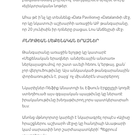
«ելեկտրական» նոթեր:
Ահա թէ ի՛նչ կը տեսնենք «Data Pavilion»ը «Dataland»ի մէջ,
որ կը նկատուի աշխարհի առաջին ԱԲ թանգարանը,
որ 20 յունիսին իր դռները բացաւ Լոս Անճելըսի մէջ։
ԲՆՈՒԹԵԱՆ ՄԵՔԵՆԱԿԱՆ ԵՐԱԶՆԵՐ
Թանգարանը առաջին ելոյթը կը կատարէ
«Մեքենական երազներ. անձրեւային անտառ»
ներկայացումով, որ շատ աւելի հեռու կ՚երթայ, քան՝
չոր վերլուծութիւնը: Այս անկասկած թանգարանային
փորձառութիւն է, բայց՝ ոչ միւսներէն տարբերող:
Նկարիչներ Ռեֆիք Անատոլի եւ Էֆսուն Էրքըլըչի կողմէ
ստեղծուած այս զգայական պայթիւնը կը ներառէ
իրականութիւնը խեղաթիւրող չորս պատկերասրահ
եւս:
Անոնց մթնոլորտը կարելի է նկարագրել որպէս «Ալիսը
հրաշքներու աշխարհ մէջ»ը կը հանդիպի Աւաթարի
կամ սարսափի նոր շարժապատկերի՝ Պեքրում