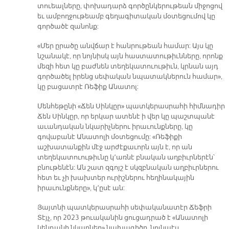
տուեալները, փոխադարձ գործընկերութեան միջոցով
եւ ամբողջութեամբ գեղագիտական մօտեցումով կը
գործածէ զանոնք:
«Մեր ըրածը անվճար է հանրութեան համար: Այս կը
նշանակէ, որ նոյնիսկ այն հաստատութիւնները, որոնք
մեզի հետ կը բաժնեն տեղեկատուութիւն, կրնան այդ
գործածել իրենց սեփական նպատակներուն համար»,
կը բացատրէ Ռեֆիք Անատոլ:
Մենհեթընի «Ճեն Սինկըր» պատկերասրահի հիմնադիր
Ճեն Սինկըր, որ երկար ատենէ ի վեր կը պաշտպանէ
աւանդական նկարիչներու իրաւունքները, կը
գովաբանէ Անատոլի մօտեցումը: «Ռեֆիքի
աշխատանքին մէջ արժէքաւորն այն է, որ ան
տեղեկատուութիւնը կ՚առնէ բնական աղբիւրներէն՝
բնութենէն: Ան շատ զգոյշ է սկզբնական աղբիւրներու
հետ եւ չի խախտեր ուրիշներու հեղինակային
իրաւունքները», կ՚ըսէ ան:
Յայտնի պատկերասրահի սեփականատէր Ճեֆրի
Տէյչ, որ 2023 թուականին ցուցադրած է «Անատոլի
կենդանի նկարներ» նախագիծը, նոյնպէս