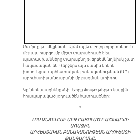
Մա՞րդը, թէ մեքենան: Այժմ այլեւս բոլոր ոլորտներուն
մէջ այս հարցումը միշտ տարածուած է եւ
պատասխանները տարաբնոյթ, երբեմն նոյնիսկ շատ
հակասական են: Վերջերս այս մասին կրկին
խօսուեցաւ արհեստական բանականութեան (ԱԲ)
արուեստի թանգարանի մը բացման առիթով:
Կը ներկայացնենք «Նիւ Եորք Փոսթ» թերթի կայքին
հրապարակած յօդուածէն հատուածներ:
*
ԼՈՍ ԱՆՃԵԼԸՍԻ ՄԷՋ ԲԱՑՈՒԱԾ Է ԱՇԽԱՐՀԻ
ԱՌԱՋԻՆ
ԱՐՀԵՍՏԱԿԱՆ ԲԱՆԱԿԱՆՈՒԹԵԱՆ ԱՐՈՒԵՍՏԻ
ԹԱՆԳԱՐԱՆԸ,