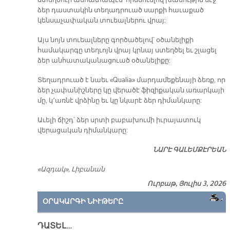
ձեր դաստակին տեղադրուած սարքի հաւաքած
կենսաչափական տուեալներու վրայ:
Այս նոյն տուեալները գործածելով՝ օծանելիքի
համակարգը տեղւոյն վրայ կրնայ ստեղծել եւ շլացել
ձեր անհատականացուած օծանելիքը:
Տեղադրուած է նաեւ «Qualia» մարդամեքենայի ձեռք, որ
ձեր չափանիշները կը վերածէ ֆիզիքական առարկայի
մը, կ՚առնէ վրձինը եւ կը նկարէ ձեր դիմանկարը:
Աւելի ճիշդ՝ ձեր սրտի բաբախումի իւրայատուկ
վերացական դիմանկարը:
ՆԱՐԷ ԳԱԼԵՄՔԷՐԵԱՆ
«Ազդակ», Լիբանան
Ուրբաթ, Յուլիս 3, 2026
ՕՐԱԿԱՐԳԻ ՆԻՒԹԵՐԸ
ԴԱՏԵԼ…