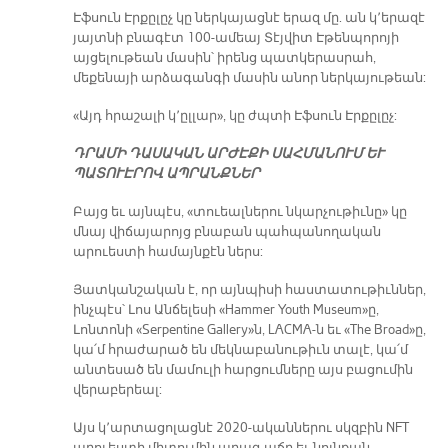
Էֆսուն Էրքըլըչ կը ներկայացնէ երազ մը. ան կ՚երազէ
յայտնի բնագէտ 100-ամեայ Տէյվիտ Էթենպորոյի
այցելութեան մասին՝ իրենց պատկերասրահ,
մեքենայի արձագանգի մասին անոր ներկայութեան:
«Այդ հրաշալի կ՚ըլլար», կը ժպտի Էֆսուն Էրքըլըչ:
ԴՐԱՄԻ ԴԱՍԱԿԱՆ ԱՐԺԷՔԻ ՍԱՀՄԱՆՈՒՄ ԵՒ
ՊԱՏՈՒԷՐՈՎ ԱՊՐԱՆՔՆԵՐ
Բայց եւ այնպէս, «տուեալներու նկարչութիւնը» կը
մնայ վիճայարոյց բնաբան պահպանողական
արուեստի համայնքէն ներս:
Յատկանշական է, որ այնպիսի հաստատութիւններ,
ինչպէս՝ Լոս Անճելեսի «Hammer Youth Museum»ը,
Լոնտոնի «Serpentine Gallery»ն, LACMA-ն եւ «The Broad»ը,
կա՛մ հրաժարած են մեկնաբանութիւն տալէ, կա՛մ
անտեսած են մամուլի հարցումները այս բացումին
վերաբերեալ:
Այս կ՚արտացոլացնէ 2020-ականներու սկզբին NFT
արուեստի միտումին արագ աճը եւ նոյնքան