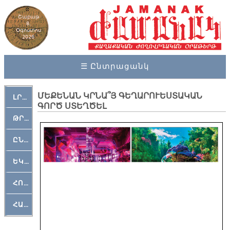
Շաբաթ
8,
Օգոստոս
2026
☰ Ընտրացանկ
ՄԵՔԵՆԱՆ ԿՐՆԱ՞Յ ԳԵՂԱՐՈՒԵՍՏԱԿԱՆ
ԼՐԱՀՈՍ
ԳՈՐԾ ՍՏԵՂԾԵԼ
ԹՐՔԱՀԱՅ ԿԵԱՆՔ
ԸՆԿԵՐԱՄՇԱԿՈՒԹԱՅԻՆ
ԵԿԵՂԵՑԱԿԱՆ
ՀՈԳԵՄՏԱՒՈՐ
ՀԱՐԹԱԿ