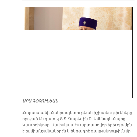
ԱՐԱ ԳՕՉՈՒՆԵԱՆ
​Հայաստանի Հանրապետութեան իշխանութիւնները
որոշած են դատել Տ.Տ. Գարեգին Բ. Ամենայն Հայոց
Կաթողիկոսը: Սա իսկապէս արտասովոր երեւոյթ մըն
է եւ միանշանակօրէն կ՚ենթադրէ գայթակղութիւն մը: