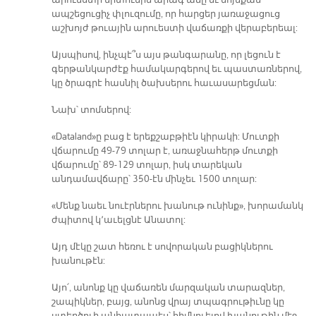
ապշեցուցիչ փլուզումը, որ հարցեր յառաջացուց
աշխոյժ թուային արուեստի վաճառքի վերաբերեալ:
Այսպիսով, ինչպէ՞ս այս թանգարանը, որ լեցուն է
գերթանկարժէք համակարգերով եւ պաստառներով,
կը ծրագրէ հասնիլ ծախսերու հաւասարեցման:
Նախ՝ տոմսերով:
«Dataland»ը բաց է երեքշաբթիէն կիրակի: Մուտքի
վճարումը 49-79 տոլար է, առաջնահերթ մուտքի
վճարումը՝ 89-129 տոլար, իսկ տարեկան
անդամավճարը՝ 350-էն մինչեւ 1500 տոլար:
«Մենք նաեւ նուէրներու խանութ ունինք», խորամանկ
ժպիտով կ՚աւելցնէ Անատոլ:
Այդ մէկը շատ հեռու է սովորական բացիկներու
խանութէն:
Այո՛, անոնք կը վաճառեն մարզական տարազներ,
շապիկներ, բայց, անոնց վրայ տպագրութիւնը կը
ստեղծուի անհատապէս՝ հիմնուելով խանութին մէջ