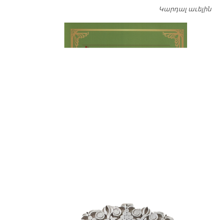
Կարդալ աւելին
Դ