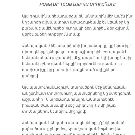
ԲԱՅՑ ԱՐԴԵՕՔ ԱՏԻԿԱ ԱՐՈՒԵ՞ՍՏ Է
Այս թուային արեւադարձային անտառին մէջ ամէն ինչ
կը շարժի գլխապտոյտ արագութեամբ եւ կեանքը կը
բաբախէ ամէնուրեք՝ ուղղակի ձեր առջեւ, ձեր գլխուն
վերեւ եւ ձեր ոտքերուն տակ:
Հսկայական 360 աստիճանի խորանարդը կը հրաւիրէ
դիտողները՝ ընկղմելու տարաշխարհիկ բուսական եւ
կենդանական աշխարհի մէջ, ապա՝ աւելի խորը նայիլ
կենդանի բնութեան ներքին գործունէութեան, ուր
ծառի աւիշը կը բաբախէ թաքնուած ալիքներու
ցանցով:
Այս պատուհանազուրկ տարածքին մէջ կենսունակ,
անընդհատ փոփոխուող պատկերները կը ստեղծուին
աշխարհի 16 արեւադարձային անտառներէն
իրական ժամանակին մէջ սփռուող 1,2 միլիառ
տուեալներու կէտերու միջոցով:
Հսկայական կենդանի պատկերները կ՚ընկերանան
լայնածաւալ, ընկղմող երաժշտական նոթերով եւ
բազմատեսակ բոյրերով՝ ծաղկայինէն մինչեւ նուրբ