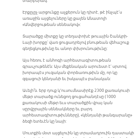
տարբերակ:
Էրքըլըչ արցունքը աչքերուն կը դիտէ, թէ ինչպէ՛ս
առաջին այցելուները կը քալեն Անատոլի
«Անվերջութեան սենեակով»:
Տարածքը միտքը կը տեղափոխէ թուային Շանկրի-
Լայի խորքը՝ վառ ցուցադրելով բնութեան վեհաշուք
գեղեցկութիւնը եւ անոր փխրունութիւնը:
Այս հեռու է անհոգի արհեստագիտութեան
գրաւչութենէն: Այս մեքենական արուեստ է՝ սրտով.
խորապէս յուզական փորձառութիւն մը, որ կը
զգացուի կենդանի եւ իսկապէս բանական:
Աւելի՛ն. երբ դուք կ՚ուսումնասիրէք 2300 քառակուսի
մեթր տարածք ունեցող ցուցահանդէսը (1000
քառակուսի մեթր եւս տարածքին վրայ կան
սըրվըրային սենեակները եւ բարդ
արհեստագիտութիւնները), «կենդանի թանգարանը»
ձեզի ետեւէն կը նայի:
Մուտքին մօտ այցելուին կը տրամադրուին դաստակի