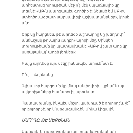
արհեստագիտութեան մէջ ո՛չ մէկ սպառնալիք կը
տեսնէ: «ԱԲ-ն պարզապէս գործիք է: Տեսած եմ ԱԲ-ով
ստեղծուած շատ սարսափելի աշխատանքներ», կ՚ըսէ
ան:
Երբ կը հարցնեն, թէ արդեօք աշխարհը կը խեղդուի՞
անճաշակ թուային «աղբի» ալիքի մեջ, Սինկեր
տխրութեամբ կը պատասխանէ. «ԱԲ-ով շատ աղբ կը
յառաջանայ՝ աղբի լեռներ»:
Բայց արդեօք այս մէկը իսկապէս արուե՞ստ է:
Ո՞վ է հեղինակը:
Գլխաւոր հարցումը կը մնայ անփոփոխ. կրնա՞ն այս
ալկորիթմները համարուիլ արուեստ:
Պատասխանը, ինչպէս միշտ, կախուած է դիտողէն. չէ՞
որ բոլորը չէ, որ կ՚արձագանգեն Մոնա Լիզային:
ՄԱ՞ՐԴԸ, ԹԷ ՄԵՔԵՆԱՆ
Սակայն, կը յառաջանայ այլ տրամաբանական