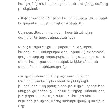
հարցում մը. ո՞վ է այստեղ իրական ստեղծողը՝ մա՞րդը,
թէ մեքենան:
«Ռեֆիքը ստեղծած է ինքը՝ հայեցակարգը: Ան նկարիչն
է», կտրականապէս կը պնդէ Ճեֆրի Տէյչ:
Անշուշտ, Անատոլի գործերը հզօր են անով, որ
մարդիկը կը կապէ բնութեան հետ:
Անոնք աւելին են, քան՝ պարզապէս գոյներով
հագեցած պատկերներու գեղադիտակ (kaleidoscope).
ցուցահանդէսը փոխաբերաբար կը պատկերէ ամէն
տարի հարիւրաւոր բուսական եւ կենդանական
տեսակներու անհետացումը:
«Ես կը գնահատեմ: Անոր աշխատանքները
կ՚անդրադառնան բնութեան եւ ընկերային
խնդիրներու: Այդ իրենց խորութիւն կը հաղորդէ: Երբ
մենք ցուցադրեցինք անոր նախագիծը անհետացող
խութերու մասին, այդ իսկապէս հանրութեան
ուշադրութիւնը հրաւիրեց աղէտին վրայ», կ՚աւելցնէ
Տէյչ: