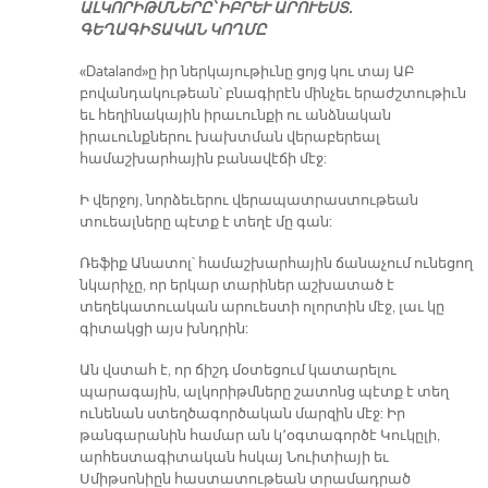
ԱԼԿՈՐԻԹՄՆԵՐԸ՝ ԻԲՐԵՒ ԱՐՈՒԵՍՏ.
ԳԵՂԱԳԻՏԱԿԱՆ ԿՈՂՄԸ
«Dataland»ը իր ներկայութիւնը ցոյց կու տայ ԱԲ
բովանդակութեան՝ բնագիրէն մինչեւ երաժշտութիւն
եւ հեղինակային իրաւունքի ու անձնական
իրաւունքներու խախտման վերաբերեալ
համաշխարհային բանավէճի մէջ:
Ի վերջոյ, նորձեւերու վերապատրաստութեան
տուեալները պէտք է տեղէ մը գան:
Ռեֆիք Անատոլ՝ համաշխարհային ճանաչում ունեցող
նկարիչը, որ երկար տարիներ աշխատած է
տեղեկատուական արուեստի ոլորտին մէջ, լաւ կը
գիտակցի այս խնդրին:
Ան վստահ է, որ ճիշդ մօտեցում կատարելու
պարագային, ալկորիթմները շատոնց պէտք է տեղ
ունենան ստեղծագործական մարզին մէջ: Իր
թանգարանին համար ան կ՚օգտագործէ Կուկըլի,
արհեստագիտական հսկայ Նուիտիայի եւ
Սմիթսոնիըն հաստատութեան տրամադրած