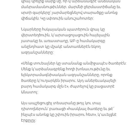
վրայ կրելիք սարք մը, որ կ՚արձանագրէ անձնական
մանրամասնութիւններ. մարմնի ջերմաստիճանը եւ
սրտի զարկերը՝ յարմարեցնելով տարածքը անոնց
վիճակին: Կը սփռուին անուշահոտեր:
Նկարները հսկայական պատերուն վրայ կը
վերստեղծուին, կ՚արտացոլացուին հայելային
յատակը եւ առաստաղը, ԱԲ-ը համակարգը
անընդհատ կը մշակէ անտառներէն եկող
ազդանշանները:
«Մենք տուեալներ կը ստանանք անմիջապէս ծառերէն:
Մենք կ՚արձանագրենք հողի խոնաւութիւնը եւ
ելեկտրամագնիսական ազդանշանները, որոնք
ծառերը կ՚ուղարկեն իրարու: Այդ աներեւակայելի
բարդ համակարգ մըն է», ժպտելով կը բացատրէ
Անատոլ:
Այս ապշեցուցիչ տեսարանը թոյլ կու տայ
դիտողներուն՝ բառացի «հասկնալ ծառերը եւ թէ՝
ինչպէս անոնք կը շփուին իրարու հետ», կ՚աւելցնէ
Էրքըլըչ: