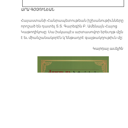
ԱՐԱ ԳՕՉՈՒՆԵԱՆ
​Հայաստանի Հանրապետութեան իշխանութիւնները
որոշած են դատել Տ.Տ. Գարեգին Բ. Ամենայն Հայոց
Կաթողիկոսը: Սա իսկապէս արտասովոր երեւոյթ մըն
է եւ միանշանակօրէն կ՚ենթադրէ գայթակղութիւն մը:
Կարդալ աւելին
Դ