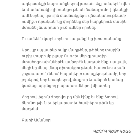
աղերսանքի նայուածքներով յառած ենք ամպերէն վեր
եւ ժամանակի գիտակցութեան ճանաչումով, կեանքի
ամէնօրեայ կռուին մասնակցելու վճռականութեամբ
ու միշտ դրական՝ կը փորձենք մեր հարցերուն մասին
մտածել եւ արդար լուծումներ որոնել:
Ու ամենէն կարեւորն ու էականը՝ կը խոստանանք…
Արդ, կը սպասենք ու կը մաղթենք, թէ եկող տարին
ուրիշ տարի մը ըլլայ: Ու թէեւ մեր գլխագիր
մտահոգութիւններէն ամրօրէն կառչած ենք, սակայն,
մեզի կը մնայ մնալ գիտակցութեան, հասունութեան
շրջապատէն ներս՝ հայակերտ առաքելութեամբ, նոր
յոյսերով, նոր երազներով, մաքուր եւ անբիծ կամաց
կամաց արթնցող բաբախումներով միատեղ:
Հոգիով լեցուն ժողովուրդ մըն էինք եւ ենք: Կորով,
ճկունութիւն եւ երկարատեւ համբերութիւն կը
մաղթեմ:
Բարի Ամանոր:
ԳԷՈՐԳ ՊԵՏԻԿԵԱՆ