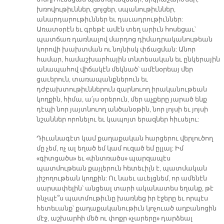
խռովութիւններ, ցոյցեր, սպանութիւններ,
անարդարութիւններ եւ դաւադրութիւններ:
Առատօրէն եւ գրեթէ ամէն տեղ արիւն հոսեցաւ՝
պատճառ դառնալով մարդոց դիմադրականութեան
կորովի խախտման ու նոյնիսկ փճացման: Անոր
համար, համաշխարհային տնտեսական եւ ընկերային
անապահով վիճակէն մեկնած՝ ամէնօրեայ մեր
ցաւերուն, տառապանքներուն եւ
դժբախտութիւններուն զարնուող իրականութեան
կողքին, հիմա, ա՛յս օրերուն, մեր աչքերը յարած ենք
դէպի նոր յայտնուող անծանօթին, նոր լոյսի եւ յոյսի
նշաններ որոնելու եւ կապոյտ երազներ հիւսելու:
Դիւանագէտ կամ քաղաքական հարցերու վերլուծող
մը չեմ, ոչ ալ եղած եմ կամ ուզած եմ ըլլալ: Իմ
«գիտցածս» եւ «փնտռածս» պարզապէս
պատմութեան քայլերուն հետեւիլն է, պատմական
յիշողութեան կողքին: Ու նաեւ աւելցնեմ, որ ամենէն
սարսափելին՝ անցեալ տարի ականատես եղանք, թէ
ինչպէ՞ս պատմութիւնը խառնեց իր էջերը եւ որպէս
հետեւանք՝ քաղաքականութիւն կոչուած աղբանոցին
մէջ, աշխարհի մեծ ու փոքր «չարերը» դարձեալ