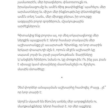
յամառօրէն, մեր երազներու փնտռտուքն ու
իրականացումը եւ ամէն ճիգ թափեցինք՝ պահելու մեր
արմատները եւ միշտ մեր ինքնութիւնը փնտռեցինք
ամէն տեղ: Նաեւ, մեր միտքը բերաւ իր տուրքը
ազգային բոլոր գործերուն, մշակութային
արժէքներուն:
Գիտակից ենք բոլորս ալ, որ մեզ տկարացնողը մեր
ներքին պայքարն է: Անոր համար տակաւին մեր
աշխատանքը չէ աւարտած: Գիտենք, որ նոր տարին
երկար փապուղի մըն է, որուն մէջէն աշխարհ կը
սպասէ յոյսի եւ լոյսի յայտնութեան: Տարիները
կ՚անցնին հիներու նման ու կը մոռցուին: Ու ինչ լաւ բան
է սխալը կամ սխալները մատնանշելն ու ճշդելու
մասին մտածելը:
*
Չեմ փորձեր անպայման աշխարհը համոզել: Բայց… չէ՞
որ նոր տարի է:
Արդէն սկսած են ծնունդ առնել մեր աղօթքներն ու
մաղթանքները: Անոր համար է, որ մեր աչքերը