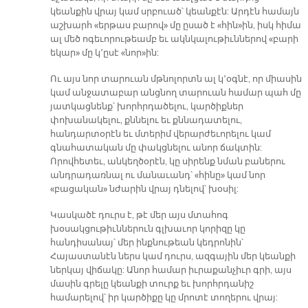
կեանքին վրայ կամ սրբուած՝ կեանքէն: Արդէն համայն
աշխարհ «երթաս բարով» մը ըսած է «հին»ին, իսկ հիմա
ալ մեծ ոգեւորութեամբ եւ ակնկալութիւններով «բարի
եկար» մը կ՚ըսէ «նոր»ին:
Ու այս նոր տարուան մթնոլորտն ալ կ՚օգնէ, որ միասին
կամ անջատաբար անցնող տարուան համար պահ մը
յատկացնենք՝ խորհրդածելու, կարծիքներ
փոխանակելու, քննելու եւ քննադատելու,
հանդարտօրէն եւ մտերիմ վերարժեւորելու կամ
գնահատական մը փակցնելու անոր ճակտին:
Որովհետեւ, անկեղծօրէն, կը սիրենք նման բաներու
անդրադառնալ ու մանաւանդ՝ «հինը» կամ նոր
«բացական» նժարին վրայ դնելով՝ խօսիլ:
Կասկածէ դուրս է, թէ մեր այս մտահոգ
խօսակցութիւններուն գլխաւոր կորիզը կը
հանդիսանայ՝ մեր ինքնութեան կեդրոնին՝
Հայաստանէն ներս կամ դուրս, ազգային մեր կեանքի
ներկայ վիճակը: Անոր համար իւրաքանչիւր գրի, այս
մասին գրելը կեանքի տուրք եւ խորհրդանիշ
համարելով՝ իր կարծիքը կը մրոտէ տողերու վրայ: