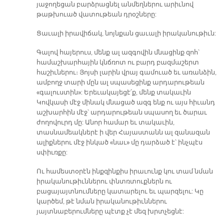
յաջողեցան բարձրացնել անմեղներու արիւնով
թաթխուած վատութեան դրօշները:
Ցաւալի իրավիճակ, նոյնքան ցաւալի իրականութիւն:
Գալով հայերուս, մենք ալ ազգովին մնացինք զոհ՝
համաշխարհային կնճռոտ ու բարդ բազմաշերտ
հաշիւներու։ Յոյսի լարին վրայ գամուած եւ առանձին,
ամբողջ տարի մըն ալ սպասեցինք արդարութեան
«գալուստին»: Երեւակայեցէ՛ք, մենք տակաւին
Կովկասի մէջ մինակ մնացած ազգ ենք ու այս հիւանդ
աշխարհին մէջ՝ արդարութեան սպասող եւ ծարաւ
ժողովուրդ մը: Անոր համար եւ տակաւին,
տասնամեակներէ ի վեր Հայաստանն ալ զանազան
ալիքներու մէջ ինկած «նաւ» մը դարձած է՝ ինչպէս
սփիւռքը:
Ու համեստօրէն ինքզինքիս իրաւունք կու տամ նման
իրականութիւններու փնտռտուքներն ու
բացայայտնումները կատարելու եւ պարզելու: Կը
կարծեմ, թէ նման իրականութիւններու
յայտնաբերումները պէտք չէ մեզ խրտչեցնէ: