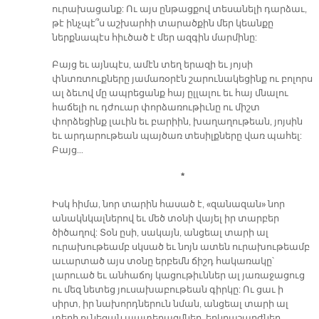
ուրախացանք: Ու այս ընթացքով տեսանելի դարձաւ,
թէ ինչպէ՞ս աշխարհի տարածքին մեր կեանքը
ներքնապէս հիւծած է մեր ազգին մարմինը:
Բայց եւ այնպէս, ամէն տեղ երազի եւ յոյսի
փնտռտուքները յամառօրէն շարունակեցինք ու բոլորս
ալ ձեւով մը ապրեցանք հայ ըլլալու եւ հայ մնալու
հաճելի ու դժուար փորձառութիւնը ու միշտ
փորձեցինք լաւին եւ բարիին, խաղաղութեան, յոյսին
եւ արդարութեան պայծառ տեսիլքները վառ պահել:
Բայց…
*
Իսկ հիմա, նոր տարին հասած է, «զանազան» նոր
անակնկալներով եւ մեծ տօնի վայել իր տարբեր
ծիծաղով: Տօն ըսի, սակայն, անցեալ տարի ալ
ուրախութեամբ սկսած եւ նոյն ատեն ուրախութեամբ
աւարտած այս տօնը երբեմն ճիշդ հակառակը՝
լարուած եւ անհաճոյ կացութիւններ ալ յառաջացուց
ու մեզ նետեց յուսախաբութեան գիրկը: Ու ցաւ ի
սիրտ, իր նախորդներուն նման, անցեալ տարի ալ
տեղի ունեցան պատերազմներ, երկրաշարժներ,