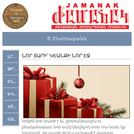
Շաբաթ
8,
Օգոստոս
2026
☰ Ընտրացանկ
ՆՈՐ ՏԱՐԻ՝ ԿԵԱՆՔԻ ՆՈՐ ԷՋ
ԼՐԱՀՈՍ
ԹՐՔԱՀԱՅ ԿԵԱՆՔ
ԸՆԿԵՐԱՄՇԱԿՈՒԹԱՅԻՆ
ԵԿԵՂԵՑԱԿԱՆ
ՀՈԳԵՄՏԱՒՈՐ
ՀԱՐԹԱԿ
Կրկին նոր տարի է եւ, ընդհանրապէս ու
բնականաբար, նոր աւիշ ներշնչող տօն: Սա նաեւ կը
նշանակէ, որ տարի մը եւս աւելցած է մարդոց