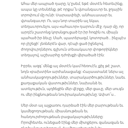
Ահա մեր ապրած դարը, կ՚ըսեմ, եթէ մօտէն հետեւինք,
ապա կը տեսնենք, թէ որքա՜ն վտանգաւոր եւ ջղային
տրոփում մը ունի: Սարսափելի, անհաւասար եւ
վտանգաւոր: Ու այս նոր տարին ալ եկաւ
տեղաւորուելու այս «ահաւոր» դարուն մէջ. դար մը, որ
արդէն շատոնց կորսնցուցած էր իր հոգին ու միայն
պահած իր ձեւը: Մահ, պատերազմ, կոտորած… ինչպէս
որ յիշեցի՝ լեռներէն վար, դէպի ցած իջնելով,
ժողովուրդներու գլխուն տեսակաւոր փոթորիկներ
տեղալով, աշխարհը դժոխքի վերածած էին:
Իբրեւ ազգ՝ մենք ալ մօտէն կամ հեռուէն, քիչ թէ շատ,
նոյն «բախտին» արժանացանք: Հայաստանէ ներս ալ
անհասկացողութիւններ, տարակարծութիւններ, նաեւ
քաղաքական վատութիւններ, նախանձ եւ
ատելութիւն, պղծեցին մեր վէրքը, մեր ցաւը, մեր սուգն
ու մեր ինքնութեան նուիրականութիւնը: Ափսո՜ս…
Մեր մօտ ալ աչքառու դարձած էին մեր բարութեան եւ
կամեցողութեան, միասնութեան եւ
հանդուրժողութեան բացակայութիւնները:
Որովհետեւ ունեցած էինք մեր միտքերու զանազան եւ