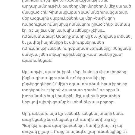
ընդհանուր շփոթում: Համերաշխութիւն եւ
արդարամտութիւն բառերը մեր մտքերուն մէջ սառած
մնացած էին: Գիտակցաբար կամ անգիտակցաբար,
մեր ազգային սկզբունքներն ալ մեր «ես»ին զոհ
դարձուցած ու նոյնիսկ ոտնակոխ ըրած էինք: Յստակ
էր, թէ այլեւս մեր նախկին «մենքը» չէինք…
դժբախտաբար: Ամբողջ տարի մը եւս չկրցանք տեսնել
եւ չափել հայրենիքի եւ սփիւռքներու մեր
դժուարութիւններն ու դժբախտութիւնները: Չկրցանք
ճանչնալ մեր տկարութիւնները: Վատ բաներ շատ
պատահեցան:
Այս առթիւ, պատիւ իրեն, մեր մամուլը միշտ փորձեց
ինքնագիտակցութեան դռները տանիլ իր
ընթերցողներուն՝ միշտ զգաստութեան հրաւիրող իր
տողերով եւ էջերով: Հաստատ գիտեմ, թէ որքան
խորանանք հայ կեանքին մէջ, այնքան շօշափելի
կերպով պիտի զգանք եւ տեսնենք այս բոլորը:
Արդ, անկախ այս նշումներէն, անցեալ տարի նաեւ
ապրեցանք եւ ունեցանք դժուարին սփիւռք մը:
Պարզելու կամ պարզաբանելու կարիք չկայ, ո՛չ ալ
գուշակ ըլլալու: Բայց եւ այնպէս, շարունակեցինք ե՛ւ