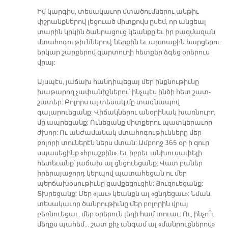
Իմ կարգիս, տեսակաւոր մտածումներու անթիւ
փշրանքներով լեցուած միտքովս ըսեմ, որ անցեալ
տարին կրկին ծանրացուց կեանքը եւ իր բազմազան
մտահոգութիւններով, ներքին եւ արտաքին հարցերու
երկար շարքերով զարտուղի հետքեր ձգեց օրերուս
վրայ:
Այսպէս, յաճախ հանդիպեցայ մեր ինքնութիւնը
խաթարող չափանիշներու՝ ինչպէս ինծի հետ շատ-
շատեր: Բոլորս ալ տեսակ մը տագնապով
գալարուեցանք: Վիճակներու անօրինակ խառնուրդ
մը ապրեցանք: Ունեցանք միտքերու պատկերաւոր
ժխոր: Ու անժամանակ մտահոգութիւնները մեր
բոլորի տուներէն ներս մտան: Ամբողջ 365 օր ի զուր
սպասեցինք «հրաշքին»: Եւ իբրեւ անխուսափելի
հետեւանք՝ յաճախ ալ ցնցուեցանք: Վատ բաներ
իրերայաջորդ կերպով պատահեցան ու մեր
պերճախօսութիւնը ցամքեցուցին: Յուզուեցանք:
Տխրեցանք: Մեր «լաւ» կեանքն ալ «ցնդեցաւ»: Նման
տեսակաւոր ծանրութիւնը մեր բոլորին վրայ
բեռնուեցաւ, մեր օրերուն լեղի համ տուաւ: Ու, ինչո՞ւ
մեղքս պահեմ… շատ քիչ անգամ ալ «մանրուքներով»