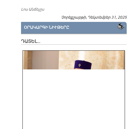
Լոս Անճելըս
Չորեքշաբթի, Դեկտեմբեր 31, 2025
ՕՐԱԿԱՐԳԻ ՆԻՒԹԵՐԸ
ԴԱՏԵԼ…