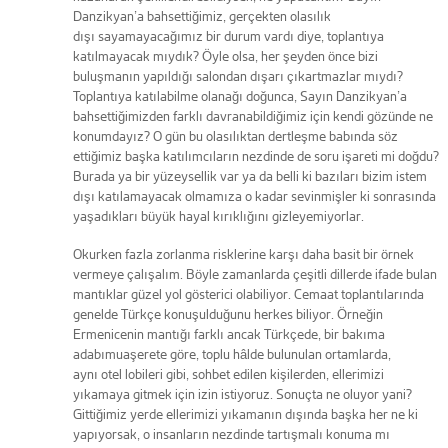
Danzikyan’a bahsettiğimiz, gerçekten olasılık
dışı sayamayacağımız bir durum vardı diye, toplantıya
katılmayacak mıydık? Öyle olsa, her şeyden önce bizi
buluşmanın yapıldığı salondan dışarı çıkartmazlar mıydı?
Toplantıya katılabilme olanağı doğunca, Sayın Danzikyan’a
bahsettiğimizden farklı davranabildiğimiz için kendi gözünde ne
konumdayız? O gün bu olasılıktan dertleşme babında söz
ettiğimiz başka katılımcıların nezdinde de soru işareti mi doğdu?
Burada ya bir yüzeysellik var ya da belli ki bazıları bizim istem
dışı katılamayacak olmamıza o kadar sevinmişler ki sonrasında
yaşadıkları büyük hayal kırıklığını gizleyemiyorlar.
Okurken fazla zorlanma risklerine karşı daha basit bir örnek
vermeye çalışalım. Böyle zamanlarda çeşitli dillerde ifade bulan
mantıklar güzel yol gösterici olabiliyor. Cemaat toplantılarında
genelde Türkçe konuşulduğunu herkes biliyor. Örneğin
Ermenicenin mantığı farklı ancak Türkçede, bir bakıma
adabımuaşerete göre, toplu hâlde bulunulan ortamlarda,
aynı otel lobileri gibi, sohbet edilen kişilerden, ellerimizi
yıkamaya gitmek için izin istiyoruz. Sonuçta ne oluyor yani?
Gittiğimiz yerde ellerimizi yıkamanın dışında başka her ne ki
yapıyorsak, o insanların nezdinde tartışmalı konuma mı