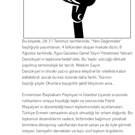
Bu köşede, 28-31 Temmuz tarihlerinde, “Yeni Değinmeler”
başlığıyla yayımlanan, 4 bölümden oluşan makale dizisi; 8
Ağustos tarihinde, Agos Gazetesi Genel Yayın Yönetmeni Yetvart
Danzikyan’ın tepkisine hedef oldu. Bu ‘tepki’ sözcüğü dikkatli
yapılmış terminolojik bir tercih. Nitekim Sayın
Danzikyan’ın önceki yazısı görece eleştirel bir nitelikte kabul
edilebilirdi; ancak bu kez özünde daha farklı. Yazının
başlığı şöyle: Okurlara baygınlık geldi biliyorum ama…
Ermenistan Başbakanı Paşinyan’ın İstanbul ziyareti sırasında
ruhbanların ortaya koyduğu tepki ve sonrasında Patrik
Maşalyan’ın düzenlediği basın toplantısındaki açıklamaları,
Türkiye Ermeni cemaatinin alışık olmadığı bir ortam doğurdu. Bu
toplumun dinamiklerini sadece, birbirinden bağımsız yönetsel
birimlere dönüşmüş vakıflardan ibaret sanan ya da öyle görmek
isteyen, hemşehri dernekleri ve bazı sivil toplum örgütlerini,