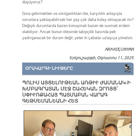
düşüyoruz?
Gına getirmekten ve sıkılganlıktan öte, karşılıklı anlayışla
sorunlara yaklaşabilirsek her şey çok daha kolay olmayacak mı?
Değişik durumlarda bazen konuşmak bazen de susmak erdem
olabiliyor. Ancak bunun ötesinde takipçilik basında pek
yadırganacak bir durum değil; yeter ki çabalar uzlaşıya yönelsin.
ARA KOÇUNYAN
Երկուշաբթի, Օգոստոս 11, 2025
ՕՐԱԿԱՐԳԻ ՆԻՒԹԵՐԸ
ՊՈԼԻՍ ԱՅՑԵԼՈՒԹԵԱՆ ԱՌԹԻՒ ԺԱՄԱՆԱԿ-Ի
ԽՄԲԱԳՐԱՏԱՆ ՄԷՋ ՇԱՀԵԿԱՆ ԶՐՈՅՑ՝
ՍՓԻՒՌՔԱՀԱՅ ՊԱՏՄԱԲԱՆ ՎԱՐԱԳ
ԳԵԹՍԵՄԱՆԵԱՆԻ ՀԵՏ