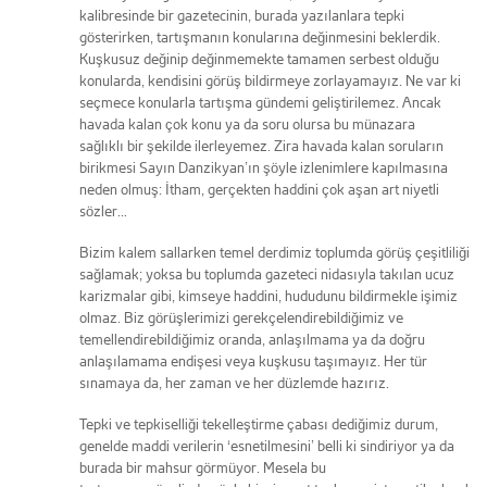
kalibresinde bir gazetecinin, burada yazılanlara tepki
gösterirken, tartışmanın konularına değinmesini beklerdik.
Kuşkusuz değinip değinmemekte tamamen serbest olduğu
konularda, kendisini görüş bildirmeye zorlayamayız. Ne var ki
seçmece konularla tartışma gündemi geliştirilemez. Ancak
havada kalan çok konu ya da soru olursa bu münazara
sağlıklı bir şekilde ilerleyemez. Zira havada kalan soruların
birikmesi Sayın Danzikyan’ın şöyle izlenimlere kapılmasına
neden olmuş: İtham, gerçekten haddini çok aşan art niyetli
sözler…
Bizim kalem sallarken temel derdimiz toplumda görüş çeşitliliği
sağlamak; yoksa bu toplumda gazeteci nidasıyla takılan ucuz
karizmalar gibi, kimseye haddini, hududunu bildirmekle işimiz
olmaz. Biz görüşlerimizi gerekçelendirebildiğimiz ve
temellendirebildiğimiz oranda, anlaşılmama ya da doğru
anlaşılamama endişesi veya kuşkusu taşımayız. Her tür
sınamaya da, her zaman ve her düzlemde hazırız.
Tepki ve tepkiselliği tekelleştirme çabası dediğimiz durum,
genelde maddi verilerin ‘esnetilmesini’ belli ki sindiriyor ya da
burada bir mahsur görmüyor. Mesela bu