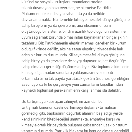
kültürel ve sosyal kuruluşları konumlandırmakta
sıkıntı duymayan bazı çevreler, ne hikmetse Patriklik
Makamı’nın özelinde aynı rahatlıkta ya da netlikte
davranamamakta. Bu, temelde kiliseye mesafeli dünya görüşüne
sahip bireylerin ya da çevrelerin, ana eksenini kilisenin
oluşturduğu bir sisteme, bir dinî azınlık topluluğunun sistemine
uyum sağlamak zorunda olmasından kaynaklanan bir çelişkinin
tezahürü. Biz Patrikhanenin eleştirilmemesi gereken bir kurum
olduğu fikrinde değiliz, aksine zaten eleştiriyi ziyadesiyle hak
eden bir kurum durumunda. Kiliseye mesafeli dünya görüşüne
sahip birey ya da çevrelere de saygı duyuyoruz, her özgürlüğe
sahip olmaları gerektiği düşüncesindeyiz. Biz toplumda kimsenin
kimseyi dışlamadan sorunlara yaklaşmasını ve empati
ortamında bir ortak payda yaratarak çözüm üretmesi gerektiğini
savunuyoruz ki bu çerçeveye yeni zamanların koşullarından
kaynaklı toplumsal gereksinimlerin karşılanmasıda dâhildir.
Bu tartışmaya kapı açan zihniyet, en azından bu
tartışmalı konunun özelinde; kimseyi dışlamakta mahsur
görmediği gibi, başkasının özgürlük alanının başladığı yerde
kendisininkinin bitebileceğini unutmakta, empatiye karşı ve
kimseyle ortak bir paydada buluşma çabasından uzak bir tutum
yaratmış durumda. Patriklik Makamı bu konuda olması gerektiği