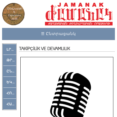
Հինգշաբթի
6,
Օգոստոս
2026
☰ Ընտրացանկ
TAKİPÇİLİK VE DEVAMLILIK
ԼՐԱՀՈՍ
ԹՐՔԱՀԱՅ ԿԵԱՆՔ
ԸՆԿԵՐԱՄՇԱԿՈՒԹԱՅԻՆ
ԵԿԵՂԵՑԱԿԱՆ
ՀՈԳԵՄՏԱՒՈՐ
ՀԱՐԹԱԿ