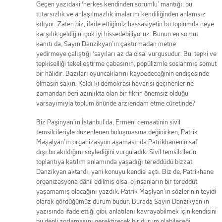
Geçen yazıdaki ‘herkes kendinden sorumlu’ mantığı, bu
tutarsızlık ve anlaşılmazlık imalarını kendiliğinden anlamsız
kılıyor. Zaten biz, ifade ettiğimiz hassasiyetin bu toplumda neye
karşılık geldiğini çok iyi hissedebiliyoruz. Bunun en somut
kanıtı da, Sayın Danzikyan’ın çaktırmadan metne
yedirmeye çalıştığı ‘sayıları az da olsa’ vurgusudur. Bu, tepki ve
tepkiselliği tekelleştirme çabasının, popülizmle soslanmış somut
bir hâlidir. Bazıları oyuncaklarını kaybedeceğinin endişesinde
olmasın sakın. Kaldı ki demokrasi havarisi geçinenler ne
zamandan beri azınlıkta olan bir fikrin önemsiz olduğu
varsayımıyla toplum önünde arzıendam etme cüretinde?
Biz Paşinyan’ın İstanbul’da, Ermeni cemaatinin sivil
temsilcileriyle düzenlenen buluşmasına değinirken, Patrik
Maşalyan’ın organizasyon aşamasında Patrikhanenin saf
dışı bırakıldığını söylediğini vurguladık. Sivil temsilcilerin
toplantıya katılım anlamında yaşadığı tereddüdü bizzat
Danzikyan aktardı, yani konuyu kendisi açtı. Biz de, Patrikhane
organizasyona dâhil edilmiş olsa, o insanların bir tereddüt
yaşamamış olacağını yazdık. Patrik Maşlyan’ın sözlerinin teyidi
olarak gördüğümüz durum budur. Burada Sayın Danzikyan’ın
yazısında ifade ettiği gibi, anlatılanı kavrayabilmek için kendisini
bu denli zorlamasını gerektirecek bir durum olabileceği