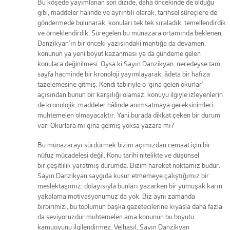
Bu köşede yayımlanan son dizide, daha öncekinde de olduğu
gibi, maddeler halinde ve ayrıntılı olarak, tarihsel süreçlere de
göndermede bulunarak, konuları tek tek sıraladık, temellendirdik
ve örneklendirdik. Süregelen bu münazara ortamında beklenen,
Danzikyan’ın bir önceki yazısındaki mantığa da devamen,
konunun ya yeni boyut kazanması ya da gündeme gelen
konulara değinilmesi. Oysa ki Sayın Danzikyan, neredeyse tam
sayfa hacminde bir kronoloji yayımlayarak, âdeta bir hafıza
tazelemesine gitmiş. Kendi tabiriyle o ‘gına gelen okurlar’
açısından bunun bir karşılığı olamaz, konuyu ilgiyle izleyenlerin
de kronolojik, maddeler hâlinde anımsatmaya gereksinimleri
muhtemelen olmayacaktır. Yani burada dikkat çeken bir durum
var: Okurlara mı gına gelmiş yoksa yazara mı?
Bu münazarayı sürdürmek bizim açımızdan cemaat için bir
nüfuz mücadelesi değil. Konu tarihi nitelikte ve düşünsel
bir çeşitlilik yaratmış durumda. Bizim hareket noktamız budur.
Sayın Danzikyan saygıda kusur etmemeye çalıştığımız bir
meslektaşımız, dolayısıyla bunları yazarken bir yumuşak karın
yakalama motivasyonumuz da yok. Biz aynı zamanda
birbirimizi, bu toplumun başka gazetecilerine kıyasla daha fazla
da seviyoruzdur muhtemelen ama konunun bu boyutu
kamuoyunu ilgilendirmez. Velhasıl, Sayın Danzikyan