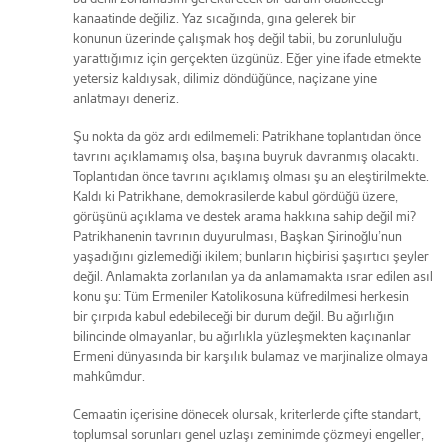
kanaatinde değiliz. Yaz sıcağında, gına gelerek bir
konunun üzerinde çalışmak hoş değil tabii, bu zorunluluğu
yarattığımız için gerçekten üzgünüz. Eğer yine ifade etmekte
yetersiz kaldıysak, dilimiz döndüğünce, naçizane yine
anlatmayı deneriz.
Şu nokta da göz ardı edilmemeli: Patrikhane toplantıdan önce
tavrını açıklamamış olsa, başına buyruk davranmış olacaktı.
Toplantıdan önce tavrını açıklamış olması şu an eleştirilmekte.
Kaldı ki Patrikhane, demokrasilerde kabul gördüğü üzere,
görüşünü açıklama ve destek arama hakkına sahip değil mi?
Patrikhanenin tavrının duyurulması, Başkan Şirinoğlu’nun
yaşadığını gizlemediği ikilem; bunların hiçbirisi şaşırtıcı şeyler
değil. Anlamakta zorlanılan ya da anlamamakta ısrar edilen asıl
konu şu: Tüm Ermeniler Katolikosuna küfredilmesi herkesin
bir çırpıda kabul edebileceği bir durum değil. Bu ağırlığın
bilincinde olmayanlar, bu ağırlıkla yüzleşmekten kaçınanlar
Ermeni dünyasında bir karşılık bulamaz ve marjinalize olmaya
mahkûmdur.
Cemaatin içerisine dönecek olursak, kriterlerde çifte standart,
toplumsal sorunları genel uzlaşı zeminimde çözmeyi engeller,