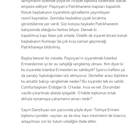
tartışmanın özelinde şöyle bir rivayet topluma sistematik olarak
empoze ediliyor: Paşinyan’a Patrikhanenin kapıları kapatıldı.
Konuk başbakanın ziyaretinin görsellerini yayımlayan
resmî kaynaklar, Gomidas heykeline çiçek bırakma
görüntülerine yer verdi. Söz konusu heykelin Patrikhanenin
bahçesinde olduğunu herkes biliyor. Demek ki
kapatılmış kapı falan yok ortada. Üstelik de ziyaret öncesi konuk
başbakanın Kumkapı’da çok kısa zaman geçireceği
Patrikhaneye bildirilmiş.
Başka benzer bir mesele, Paşinyan’ın ziyaretinde İstanbul
Ermenilerinin iyi bir ev sahipliği sergilemiş olması. Kim diyor ki
bu ziyarette İstanbul Ermenileri ev sahibiydi? Sporcu kafilesi ya
da sanatçı topluluğundan söz etmiyoruz. Devletler arası ilişkilere
bu amatör bakışı sergilemek neden? Bu ziyaretin tek ev sahibi
Cumhurbaşkanı Erdoğan’dı. O kadar, kısa ve net. Durumdan
vazife çıkartmak abesle iştigaldir. O hâlde toplumun ortak
aklıyla oynamaya çalışmanın amacı nedir?
Sayın Danzikyan son yazısında şöyle diyor: Türkiye Ermeni
toplumu içindeki -sayıları az da olsa- bazı kesimlerin de tutarsız,
anlaşılması zor bir tutum izlediğini ifade ettim.