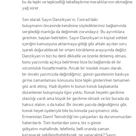
bu da tepki ve tepkiselliği tekelleştirme meraklılarının ekmeğine
yağ sürer.
Son olarak Sayın Danzikyan’ın, Conrad’daki
buluşmanın öncesinde kendisine söylediklerimiz bağlamında
sergilediği mantığa da değinmek zorundayız. Bu ayrıntılara
girerken, baştan belirtelim, Sayın Danzikyan’ın kişisel sohbet
içeriğini kamuoyuna aktarmaya gittiği gibi ahlaki açıdan soru
işareti doğurabilecek bir ortam körükleme arayışında değiliz.
Danzikyan’ın bizi bu denli dikkatle ve özenle dinlemiş olması,
bunu yazısında açıkça belirtmesi bize bu bağlamda ek bir
sorumluluk hissettirmekte. Ancak bir meslek insanı olarak,
bir önceki yazımızda değindiğimiz, günün gazetesinin baskıya
girme zamanlaması konusunu bize tepki gösterirken tamamen
göz ardı etmiş. Hadi diyelim ki bunun konuk başbakanla
düzenlenen buluşmayla ilgisi yoktu. Konuk heyetin gecikme
olasılığı vardı ama büyük bir gecikme olmadı ve biz burada da
haksız olalım, o da kabul. Bir önceki yazıda değindiğimiz gibi,
konuk heyet üyeleriyle bile bu konuda yazışmamız oldu.
Ermenistan Daimî Temsilciliği’nin çalışanları da durumumuzdan
haberdardı. Tüm bunlardan sonra, biz o günün
gidişatını mahallinde, telefonla, belli oranda zaman
kazanarak şekillendirebildiysek, ne yapacaktık? Sayın