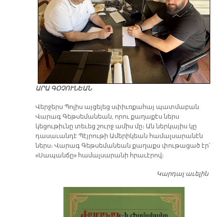
ԱՐԱ ԳՕՉՈՒՆԵԱՆ
Վերջերս Պոլիս այցելեց սփիւռքահայ պատմաբան
Վարագ Գեթսեմանեան, որու քաղաքէս ներս
կեցութիւնը տեւեց շուրջ ամիս մը։ Ան ներկայիս կը
դասաւանդէ Պէյրութի Ամերիկեան համալսարանէն
ներս։ Վարագ Գեթսեմանեան քաղաքս փութացած էր՝
«Սապանճը» համալսարանի հրաւէրով։
Կարդալ աւելին
Պո
այ
առ
ԺԱ
խ