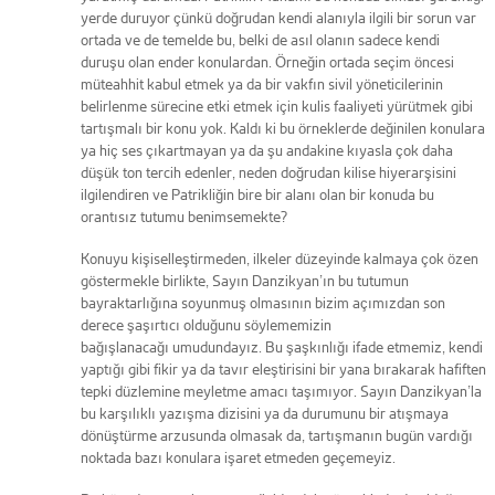
yerde duruyor çünkü doğrudan kendi alanıyla ilgili bir sorun var
ortada ve de temelde bu, belki de asıl olanın sadece kendi
duruşu olan ender konulardan. Örneğin ortada seçim öncesi
müteahhit kabul etmek ya da bir vakfın sivil yöneticilerinin
belirlenme sürecine etki etmek için kulis faaliyeti yürütmek gibi
tartışmalı bir konu yok. Kaldı ki bu örneklerde değinilen konulara
ya hiç ses çıkartmayan ya da şu andakine kıyasla çok daha
düşük ton tercih edenler, neden doğrudan kilise hiyerarşisini
ilgilendiren ve Patrikliğin bire bir alanı olan bir konuda bu
orantısız tutumu benimsemekte?
Konuyu kişiselleştirmeden, ilkeler düzeyinde kalmaya çok özen
göstermekle birlikte, Sayın Danzikyan’ın bu tutumun
bayraktarlığına soyunmuş olmasının bizim açımızdan son
derece şaşırtıcı olduğunu söylememizin
bağışlanacağı umudundayız. Bu şaşkınlığı ifade etmemiz, kendi
yaptığı gibi fikir ya da tavır eleştirisini bir yana bırakarak hafiften
tepki düzlemine meyletme amacı taşımıyor. Sayın Danzikyan’la
bu karşılıklı yazışma dizisini ya da durumunu bir atışmaya
dönüştürme arzusunda olmasak da, tartışmanın bugün vardığı
noktada bazı konulara işaret etmeden geçemeyiz.