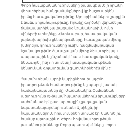
Փոքր հաւաքականութիւնները քանակէ աւելի որակի
վերաբերեալ հանգամանքներով կը հաշուարկեն
իրենց հաւաքականութիւնը: Այդ օրինակներու շարքին
է նաեւ թրքահայութիւնը: Որակը գործօնի վերածելու
ճանապարհին չափազանց նշանակութիւն ունի
սիներժի ստեղծելը: Հետեւաբար, հասարակական
լայնախարիսխ քննարկումները, հաւաքական միտք
խմորելու դրութիւնները ունին ռազմավարական
նշանակութիւն: Հաւաքական միտք ձեւաւորել այս
պարագային կը նշանակէ նաեւ հաւաքական կամք
ձեւաւորել, ինչ որ տուեալ հաւաքականութեան
կենսունակ գոյատեւման գաղտնիքներէն մին է:
Պատմութեան, արդի կարիքներու եւ այժմու
իրադրութեան համադրութիւնը կը պարզէ յստակ
համայնապատկեր մը։ Ժամանակին, Օսմանեան
պետութիւնը ոչ-իսլամ հպատակներուն իրաւունքները
սահմանած էր՝ ըստ արտաքին քաղաքական
նպատակայարմարութեան։ Այսինքն, իր
հպատակներուն իրաւունքներ տուած էր՝ կանխելու
համար արտաքին ուժերու հովանաւորութեան
յաւակնութիւնները։ Բոլոր պետութիւնները, բոլոր