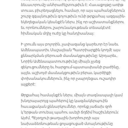
ձեւաւորումը անհրաժեշտութիւն է: Հաւաքոյթը առիթ
տուաւ բիւրեղացնելու համար, որ այս պահանջներուն
շուրջ զգայնութիւն գոյութիւն ունի թրքահայ ազգային-
եկեղեցական կեանքէն ներս, ինչ որ աշխատանքներու
եւ որոնումներու շարունակութեան տեսակէտէ
հիմնական մղիչ ուժը կը հանդիսանայ:
Ի լրումն այս բոլորին, չափազանց կարեւոր էր նաեւ
Ամենապատիւ Մաշալեան Պատրիարքին կողմէ այս
քննարկման բերուած մասնակցութիւնը: Արդարեւ,
Նորին Ամենապատուութիւնը միայն չլսեց
զեկուցումները եւ հարցում-պատասխանի բաժինը,
այլեւ աշխոյժ մասնակցութիւն բերաւ կարծիքի
փոխանակումներուն, ինչ որ չսպրդեցաւ ուշադիր
աչքերէ:
Թրքահայ համայնքէն ներս, միայն տագնապալի կամ
խնդրայարոյց պահերով կը կազմակերպուին
հաւաքական քննարկումներ, որոնք յաճախ զոհ
կ՚երթան տուեալ պահու աւելի ճղճիմ հաշիւներուն:
Այժմ, Պէյօղլուի թաղային խորհուրդի այս
նախաձեռնութեան ցոլացուցած մտայնութիւնը