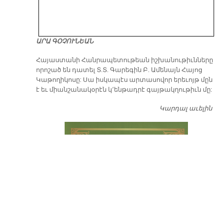
ԱՐԱ ԳՕՉՈՒՆԵԱՆ
​Հայաստանի Հանրապետութեան իշխանութիւնները
որոշած են դատել Տ.Տ. Գարեգին Բ. Ամենայն Հայոց
Կաթողիկոսը: Սա իսկապէս արտասովոր երեւոյթ մըն
է եւ միանշանակօրէն կ՚ենթադրէ գայթակղութիւն մը:
Կարդալ աւելին
Դ