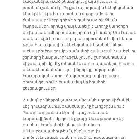
կազմակերպուած քննարկումը այս իմաստով
յատկանշական էր: Թրքահայ ազգային-եկեղեցական
կեանքէն ներս հաւաքական միտք խմորելու
ճանապարհները գրեթէ խցանուած են: Չկան
հարթակներ, որոնց վրայ կարելի է առողջ կարծիքի
փոխանակումներու մթնոլորտի մը հասնիլ: Սա էական
պակաս մըն է, որու սուր դրսեւորումներէն մին է նաեւ
թրքահայ ազգային-եկեղեցական կեանքէն ներս
առկայ բեւեռացումը: Համայնքի զանազան խաւերն ու
շերտերը հնարաւորութիւն չունին ընդհանրական
միջավայրի մը մէջ տեսակէտ արտայայտելու, իրարու
տեսակէտներէ սնուելու, ինչ որ կը տկարացնէ
հաւաքական շահու, ճակատագրակից ըլլալու
գիտակցութիւնը եւ ակամայ կը հրահրէ
բեւեռացումներ:
Համայնքի ներքին չափազանց անհաղորդ վիճակին
մէջ դիմագրաւուած ամենալուրջ հարցերէն մին է
Պատրիարքական Աթոռի պաշտօնական
կարգավիճակէ մը զուրկ ըլլալը: Սա պատճառ կը
դառնայ համայնքէն ներս ընդհանուր
անկարգապահութեան, ինքնագլուխ
գործունէութեան եւ կեդրոնաձիգ համակարգի մը