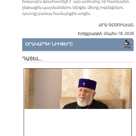
իսկապէս գնահատելի է՝ այն առումով, որ հանդարտ,
ընթացիկ պայմաններու ներքեւ միտք յոգնեցնելու
դուռ կը բանայ համայնքին առջեւ:
ԱՐԱ ԳՕՉՈՒՆԵԱՆ
Երեքշաբթի, Մայիս 19, 2026
ՕՐԱԿԱՐԳԻ ՆԻՒԹԵՐԸ
ԴԱՏԵԼ…