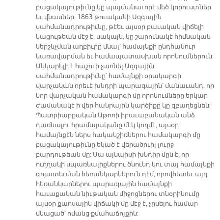
բացակայութիւնը կը պայմանաւորէ մեծ կորուստներ
եւ վնասներ: 1863 թուականի Ազգային
սահմանադրութիւնը, թէեւ այսօր բաւական վիճելի
կացութեան մէջ է, սակայն, կը շարունակէ հիմնական
ներշնչման աղբիւրը մնալ՝ համայնքի ընդհանուր
կառավարման եւ համապատասխան որոնումներուն:
Անկարելի է հաշուի չառնել Ազգային
սահմանադրութիւնը՝ համայնքի օրակարգի
վարչական որեւէ խնդրի պարագային՝ մանաւանդ, որ
նոր վարչական համակարգի մը որոնումները երկար
ժամանակէ ի վեր հանրային կարծիքը կը զբաղեցնեն:
Պատրիարքական Աթոռի իրաւաբանական անձ
դառնալու հրամայականը մէկ կողմէ, այսօր
համայնքէն ներս հակակշիռներու համակարգի մը
բացակայութիւնը եկած է վերածուիլ լուրջ
բարդութեան մը: Սա այնպիսի խնդիր մըն է, որ
ուղղակի սպառնալիքներու ծնունդ կու տայ համայնքի
գոյատեւման հեռանկարներուն դէմ, որովհետեւ այդ
հեռանկարներու պարագային համայնքի
հաւաքական նիւթական միջոցներու տնօրինումը
այսօր քաոսային վիճակի մը մէջ է, չըսելու համար
մնացած՝ ոմանց քմահաճոյքին: