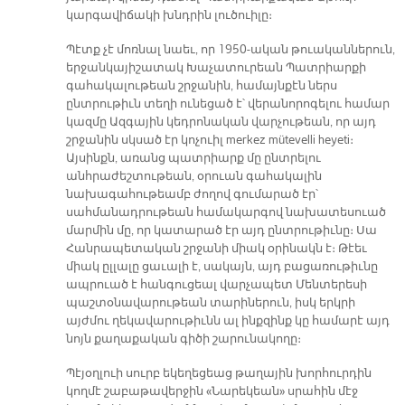
կարգավիճակի խնդրին լուծուիլը։
Պէտք չէ մոռնալ նաեւ, որ 1950-ական թուականներուն,
երջանկայիշատակ Խաչատուրեան Պատրիարքի
գահակալութեան շրջանին, համայնքէն ներս
ընտրութիւն տեղի ունեցած է՝ վերանորոգելու համար
կազմը Ազգային կեդրոնական վարչութեան, որ այդ
շրջանին սկսած էր կոչուիլ merkez mütevelli heyeti։
Այսինքն, առանց պատրիարք մը ընտրելու
անհրաժեշտութեան, օրուան գահակալին
նախագահութեամբ ժողով գումարած էր՝
սահմանադրութեան համակարգով նախատեսուած
մարմին մը, որ կատարած էր այդ ընտրութիւնը։ Սա
Հանրապետական շրջանի միակ օրինակն է։ Թէեւ
միակ ըլլալը ցաւալի է, սակայն, այդ բացառութիւնը
ապրուած է հանգուցեալ վարչապետ Մենտերեսի
պաշտօնավարութեան տարիներուն, իսկ երկրի
այժմու ղեկավարութիւնն ալ ինքզինք կը համարէ այդ
նոյն քաղաքական գիծի շարունակողը։
Պէյօղլուի սուրբ եկեղեցեաց թաղային խորհուրդին
կողմէ շաբաթավերջին «Նարեկեան» սրահին մէջ