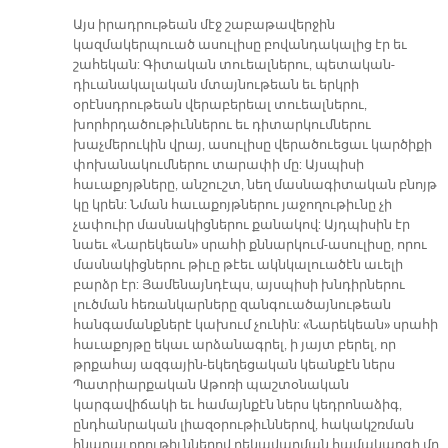
Այս իրադրութեան մէջ շաբաթավերջին
կազմակերպուած ասուլիսը բովանդակալից էր եւ
շահեկան: Գիտական տուեալներու, պետական-
դիւանակալական մտայնութեան եւ երկրի
օրէնսդրութեան վերաբերեալ տուեալներու,
խորհրդածութիւններու եւ դիտարկումներու
խաչմերուկին վրայ, ասուլիսը վերածուեցաւ կարծիքի
փոխանակումներու տարափի մը: Այսպիսի
հաւաքոյթները, անշուշտ, նեղ մասնագիտական բնոյթ
կը կրեն: Նման հաւաքոյթներու յաջողութիւնը չի
չափուիր մասնակիցներու քանակով: Այդպիսին էր
նաեւ «Նարեկեան» սրահի քննարկում-ասուլիսը, որու
մասնակիցներու թիւը թէեւ ակնկալուածէն աւելի
բարձր էր: Յամենայնդէպս, այսպիսի խնդիրներու
լուծման հեռանկարները զանգուածայնութեան
հանգամանքներէ կախում չունին: «Նարեկեան» սրահի
հաւաքոյթը եկաւ արձանագրել, ի յայտ բերել, որ
թրքահայ ազգային-եկեղեցական կեանքէն ներս
Պատրիարքական Աթոռի պաշտօնական
կարգավիճակի եւ համայնքէն ներս կեդրոնաձիգ,
ընդհանրական լիազօրութիւններով, հակակշռման
հնարաւորութիւններով ղեկավարման համակարգի մը