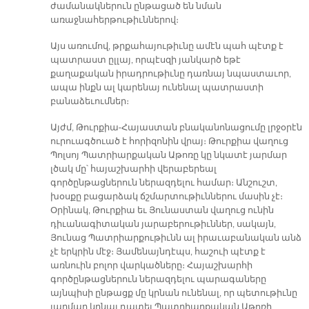
ժամանակներուն ընթացած են նման
առաջնահերթութիւններով։
Այս առումով, թրքահայութիւնը ամէն պահ պէտք է
պատրաստ ըլլայ, որպէսզի յանկարծ եթէ
քաղաքական իրադրութիւնը դառնայ նպաստաւոր,
ապա ինքն ալ կարենայ ունենալ պատրաստի
բանաձեւումներ։
Այժմ, Թուրքիա-Հայաստան բնականոնացումը լրջօրէն
ուրուագծուած է հորիզոնին վրայ։ Թուրքիա վաղուց
Պոլսոյ Պատրիարքական Աթոռը կը նկատէ յարմար
լծակ մը՝ հայաշխարհի վերաբերեալ
գործընթացներուն ներազդելու համար։ Անշուշտ,
խօսքը բացարձակ ճշմարտութիւններու մասին չէ։
Օրինակ, Թուրքիա եւ Յունաստան վաղուց ունին
դիւանագիտական յարաբերութիւններ, սակայն,
Յունաց Պատրիարքութիւնն ալ իրաւաբանական անձ
չէ երկրին մէջ։ Յամենայնդէպս, հաշուի պէտք է
առնուին բոլոր վարկածները։ Հայաշխարհի
գործընթացներուն ներազդելու պարագաները
այնպիսի ընթացք մը կրնան ունենալ, որ պետութիւնը
յարմար կրնայ դատել Պատրիարքական Աթոռի