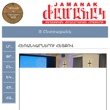
Կիրակի
9,
Օգոստոս
2026
☰ Ընտրացանկ
ՀԵՌԱՆԿԱՐՆԵՐՈՒ ՀԵՏՔՈՎ
ԼՐԱՀՈՍ
ԹՐՔԱՀԱՅ ԿԵԱՆՔ
ԸՆԿԵՐԱՄՇԱԿՈՒԹԱՅԻՆ
ԵԿԵՂԵՑԱԿԱՆ
ՀՈԳԵՄՏԱՒՈՐ
ՀԱՐԹԱԿ