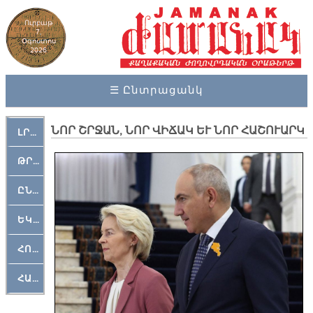
Ուրբաթ
7,
Օգոստոս
2026
☰ Ընտրացանկ
ՆՈՐ ՇՐՋԱՆ, ՆՈՐ ՎԻՃԱԿ ԵՒ ՆՈՐ ՀԱՇՈՒԱՐԿ
ԼՐԱՀՈՍ
ԹՐՔԱՀԱՅ ԿԵԱՆՔ
ԸՆԿԵՐԱՄՇԱԿՈՒԹԱՅԻՆ
ԵԿԵՂԵՑԱԿԱՆ
ՀՈԳԵՄՏԱՒՈՐ
ՀԱՐԹԱԿ