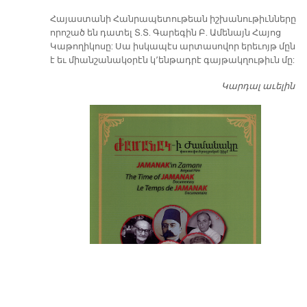
​Հայաստանի Հանրապետութեան իշխանութիւնները
որոշած են դատել Տ.Տ. Գարեգին Բ. Ամենայն Հայոց
Կաթողիկոսը: Սա իսկապէս արտասովոր երեւոյթ մըն
է եւ միանշանակօրէն կ՚ենթադրէ գայթակղութիւն մը:
Կարդալ աւելին
Դ