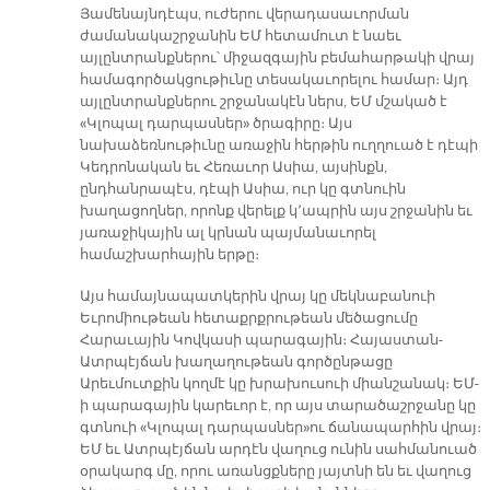
Յամենայնդէպս, ուժերու վերադասաւորման
ժամանակաշրջանին ԵՄ հետամուտ է նաեւ
այլընտրանքներու՝ միջազգային բեմահարթակի վրայ
համագործակցութիւնը տեսակաւորելու համար։ Այդ
այլընտրանքներու շրջանակէն ներս, ԵՄ մշակած է
«Կլոպալ դարպասներ» ծրագիրը։ Այս
նախաձեռնութիւնը առաջին հերթին ուղղուած է դէպի
Կեդրոնական եւ Հեռաւոր Ասիա, այսինքն,
ընդհանրապէս, դէպի Ասիա, ուր կը գտնուին
խաղացողներ, որոնք վերելք կ՚ապրին այս շրջանին եւ
յառաջիկային ալ կրնան պայմանաւորել
համաշխարհային երթը։
Այս համայնապատկերին վրայ կը մեկնաբանուի
Եւրոմիութեան հետաքրքրութեան մեծացումը
Հարաւային Կովկասի պարագային։ Հայաստան-
Ատրպէյճան խաղաղութեան գործընթացը
Արեւմուտքին կողմէ կը խրախուսուի միանշանակ։ ԵՄ-
ի պարագային կարեւոր է, որ այս տարածաշրջանը կը
գտնուի «Կլոպալ դարպասներ»ու ճանապարհին վրայ։
ԵՄ եւ Ատրպէյճան արդէն վաղուց ունին սահմանուած
օրակարգ մը, որու առանցքները յայտնի են եւ վաղուց