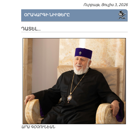
Ուրբաթ, Յուլիս 3, 2026
ՕՐԱԿԱՐԳԻ ՆԻՒԹԵՐԸ
ԴԱՏԵԼ…
ԱՐԱ ԳՕՉՈՒՆԵԱՆ