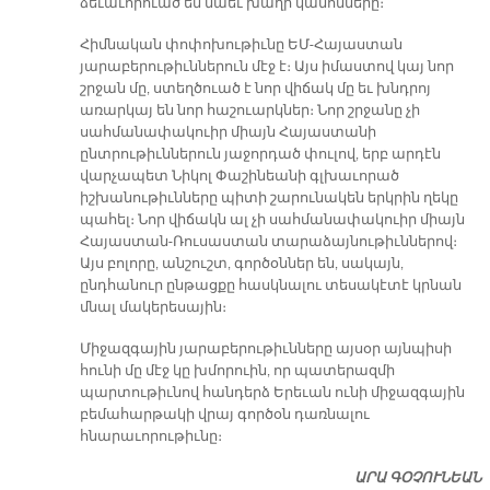
ձեւաւորուած են նաեւ խաղի կանոնները։
Հիմնական փոփոխութիւնը ԵՄ-Հայաստան
յարաբերութիւններուն մէջ է։ Այս իմաստով կայ նոր
շրջան մը, ստեղծուած է նոր վիճակ մը եւ խնդրոյ
առարկայ են նոր հաշուարկներ։ Նոր շրջանը չի
սահմանափակուիր միայն Հայաստանի
ընտրութիւններուն յաջորդած փուլով, երբ արդէն
վարչապետ Նիկոլ Փաշինեանի գլխաւորած
իշխանութիւնները պիտի շարունակեն երկրին ղեկը
պահել։ Նոր վիճակն ալ չի սահմանափակուիր միայն
Հայաստան-Ռուսաստան տարաձայնութիւններով։
Այս բոլորը, անշուշտ, գործօններ են, սակայն,
ընդհանուր ընթացքը հասկնալու տեսակէտէ կրնան
մնալ մակերեսային։
Միջազգային յարաբերութիւնները այսօր այնպիսի
հունի մը մէջ կը խմորուին, որ պատերազմի
պարտութիւնով հանդերձ Երեւան ունի միջազգային
բեմահարթակի վրայ գործօն դառնալու
հնարաւորութիւնը։
ԱՐԱ ԳՕՉՈՒՆԵԱՆ