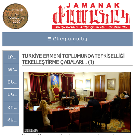
Կիրակի
9,
Օգոստոս
2026
☰ Ընտրացանկ
TÜRKİYE ERMENİ TOPLUMUNDA TEPKİSELLİĞİ
ԼՐԱՀՈՍ
TEKELLEŞTİRME ÇABALARI... (1)
ԹՐՔԱՀԱՅ ԿԵԱՆՔ
ԸՆԿԵՐԱՄՇԱԿՈՒԹԱՅԻՆ
ԵԿԵՂԵՑԱԿԱՆ
ՀՈԳԵՄՏԱՒՈՐ
ՀԱՐԹԱԿ