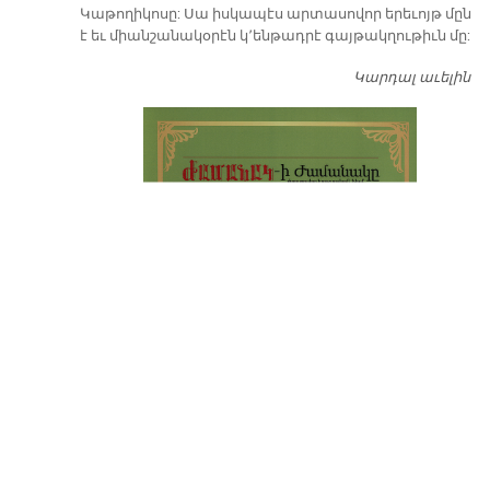
Կաթողիկոսը: Սա իսկապէս արտասովոր երեւոյթ մըն
է եւ միանշանակօրէն կ՚ենթադրէ գայթակղութիւն մը:
Կարդալ աւելին
Դ