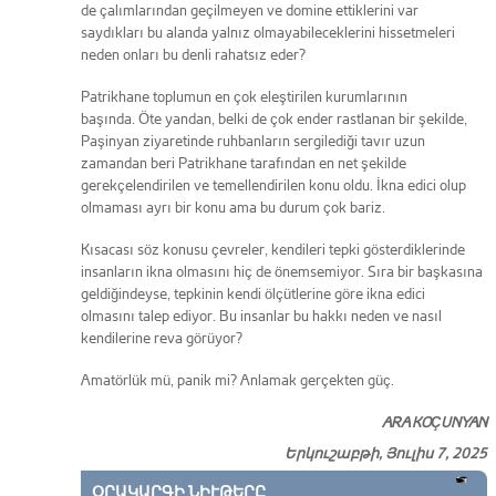
de çalımlarından geçilmeyen ve domine ettiklerini var
saydıkları bu alanda yalnız olmayabileceklerini hissetmeleri
neden onları bu denli rahatsız eder?
Patrikhane toplumun en çok eleştirilen kurumlarının
başında. Öte yandan, belki de çok ender rastlanan bir şekilde,
Paşinyan ziyaretinde ruhbanların sergilediği tavır uzun
zamandan beri Patrikhane tarafından en net şekilde
gerekçelendirilen ve temellendirilen konu oldu. İkna edici olup
olmaması ayrı bir konu ama bu durum çok bariz.
Kısacası söz konusu çevreler, kendileri tepki gösterdiklerinde
insanların ikna olmasını hiç de önemsemiyor. Sıra bir başkasına
geldiğindeyse, tepkinin kendi ölçütlerine göre ikna edici
olmasını talep ediyor. Bu insanlar bu hakkı neden ve nasıl
kendilerine reva görüyor?
Amatörlük mü, panik mi? Anlamak gerçekten güç.
ARA KOÇUNYAN
Երկուշաբթի, Յուլիս 7, 2025
ՕՐԱԿԱՐԳԻ ՆԻՒԹԵՐԸ