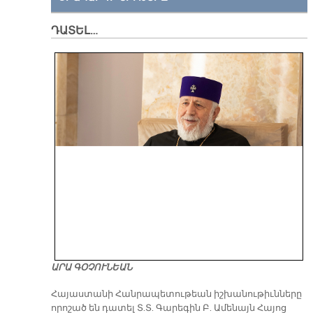
ԴԱՏԵԼ…
ԱՐԱ ԳՕՉՈՒՆԵԱՆ
​Հայաստանի Հանրապետութեան իշխանութիւնները
որոշած են դատել Տ.Տ. Գարեգին Բ. Ամենայն Հայոց