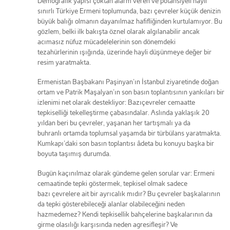
Demografik yapısı çoktan alarm veren ve potansiyeli hayli
sınırlı Türkiye Ermeni toplumunda, bazı çevreler küçük denizin
büyük balığı olmanın dayanılmaz hafifliğinden kurtulamıyor. Bu
gözlem, belki ilk bakışta öznel olarak algılanabilir ancak
acımasız nüfuz mücadelelerinin son dönemdeki
tezahürlerinin ışığında, üzerinde hayli düşünmeye değer bir
resim yaratmakta.
Ermenistan Başbakanı Paşinyan’ın İstanbul ziyaretinde doğan
ortam ve Patrik Maşalyan’ın son basın toplantısının yankıları bir
izlenimi net olarak destekliyor: Bazıçevreler cemaatte
tepkiselliği tekelleştirme çabasındalar. Aslında yaklaşık 20
yıldan beri bu çevreler, yaşanan her tartışmalı ya da
buhranlı ortamda toplumsal yaşamda bir türbülans yaratmakta.
Kumkapı’daki son basın toplantısı âdeta bu konuyu başka bir
boyuta taşımış durumda.
Bugün kaçınılmaz olarak gündeme gelen sorular var: Ermeni
cemaatinde tepki göstermek, tepkisel olmak sadece
bazı çevrelere ait bir ayrıcalık mıdır? Bu çevreler başkalarının
da tepki gösterebileceği alanlar olabileceğini neden
hazmedemez? Kendi tepkisellik bahçelerine başkalarının da
girme olasılığı karşısında neden agresifleşir? Ve