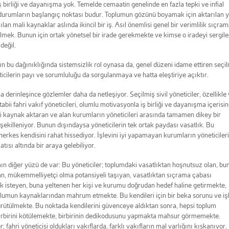
 iş birliği ve dayanışma yok. Temelde cemaatin genelinde en fazla tepki ve infial
urumların başlangıç noktası budur. Toplumun gözünü boyamak için aktarılan 
lan mali kaynaklar aslında ikincil bir iş. Asıl önemlisi genel bir verimlilik sıçram
lmek. Bunun için ortak yönetsel bir irade gerekmekte ve kimse o iradeyi sergil
değil.
n bu dağınıklığında sistemsizlik rol oynasa da, genel düzeni idame ettiren seçi
eticilerin payı ve sorumluluğu da sorgulanmaya ve hatta eleştiriye açıktır.
a derinleşince gözlemler daha da netleşiyor. Seçilmiş sivil yöneticiler, özellikle
tabii fahri vakıf yöneticileri, olumlu motivasyonla iş birliği ve dayanışma içerisi
li kaynak aktaran ve alan kurumların yöneticileri arasında tamamen dikey bir
 şekilleniyor. Bunun dışındaysa yöneticilerin tek ortak paydası vasatlık. Bu
erkes kendisini rahat hissediyor. İşlevini iyi yapamayan kurumların yöneticileri
atısı altında bir araya gelebiliyor.
n diğer yüzü de var: Bu yöneticiler; toplumdaki vasatlıktan hoşnutsuz olan, bu
n, mükemmelliyetçi olma potansiyeli taşıyan, vasatlıktan sıçrama çabası
 isteyen, buna yeltenen her kişi ve kurumu doğrudan hedef haline getirmekte,
plumun kaynaklarından mahrum etmekte. Bu kendileri için bir beka sorunu ve iş
ürütülmekte. Bu noktada kendilerini güvenceye aldıktan sonra, hepsi toplum
rbirini kötülemekte, birbirinin dedikodusunu yapmakta mahsur görmemekte.
r; fahri yöneticisi oldukları vakıflarda, farklı vakıfların mal varlığını kıskanıyor.