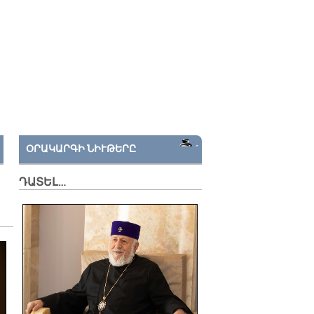
ՕՐԱԿԱՐԳԻ ՆԻՒԹԵՐԸ
ԴԱՏԵԼ…