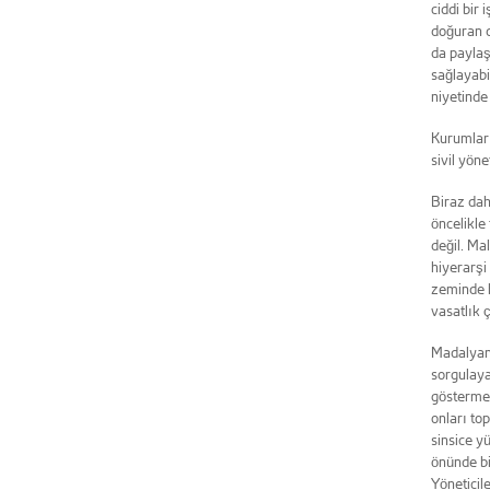
ciddi bir
doğuran d
da paylaşı
sağlayabi
niyetinde 
Kurumları
sivil yön
Biraz dah
öncelikle 
değil. Ma
hiyerarşi
zeminde h
vasatlık ç
Madalyanı
sorgulaya
göstermek
onları to
sinsice y
önünde bi
Yöneticile