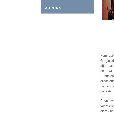
ՀԱՐԹԱԿ
Kumkapı’d
Gerginli
ağzından 
noktaya t
Bunun öte
orada dur
zamansız 
kanaatind
Büyük re
yöneticile
olarak be