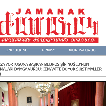
ՄԵՐ ՄԱՍԻՆ
ԱՐԽԻՒ
ԽՄԲԱԳՐԱԿԱՆ
LYA YORTUSUNA BAŞKAN BEDROS ŞİRİNOĞLU’NUN
AMALARI DAMGA VURDU: CEMAATTE BÜYÜK SUİSTİMALLER
)