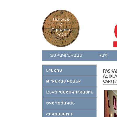
Ուրբաթ
7,
Օգոստոս
2026
ԽՄԲԱԳՐԱԿԱԶՄ
ԿԱՊ
ԼՐԱՀՈՍ
PASKA
AÇIKL
VAR! (2
ԹՐՔԱՀԱՅ ԿԵԱՆՔ
ԸՆԿԵՐԱՄՇԱԿՈՒԹԱՅԻՆ
ԵԿԵՂԵՑԱԿԱՆ
ՀՈԳԵՄՏԱՒՈՐ