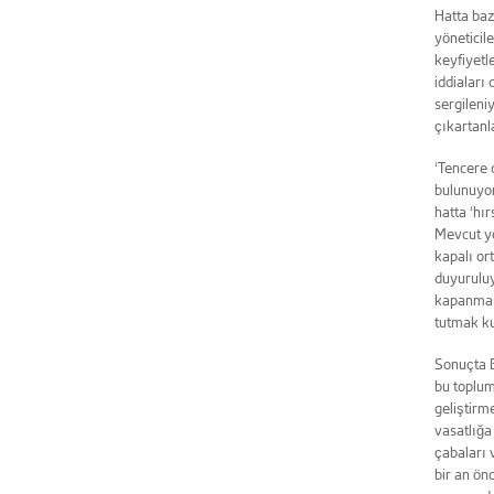
Hatta baze
yöneticil
keyfiyetl
iddiaları
sergileniy
çıkartanl
‘Tencere 
bulunuyor.
hatta ‘hı
Mevcut yö
kapalı or
duyuruluy
kapanması
tutmak k
Sonuçta B
bu toplum
geliştirm
vasatlığa
çabaları 
bir an ön