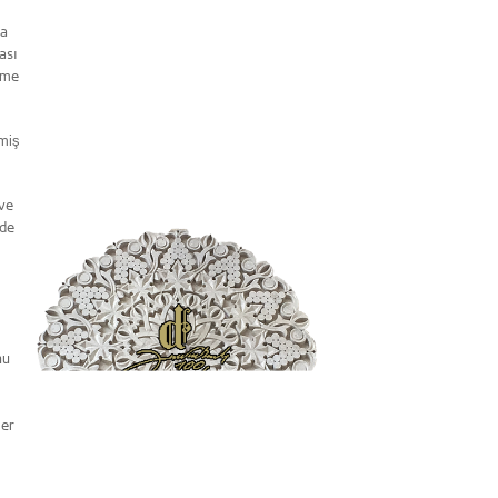
ya
ası
eme
lmiş
 ve
nde
nu
ler