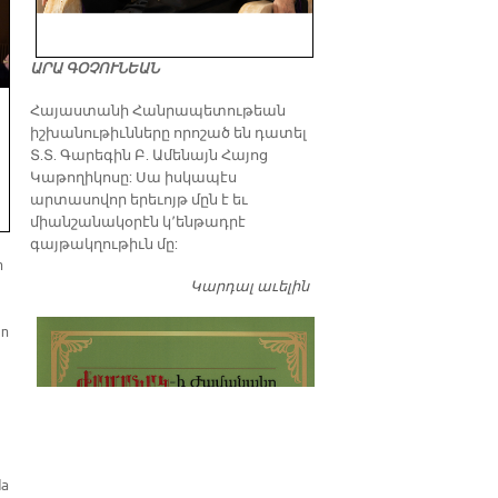
ԱՐԱ ԳՕՉՈՒՆԵԱՆ
​Հայաստանի Հանրապետութեան
իշխանութիւնները որոշած են դատել
Տ.Տ. Գարեգին Բ. Ամենայն Հայոց
Կաթողիկոսը: Սա իսկապէս
արտասովոր երեւոյթ մըն է եւ
միանշանակօրէն կ՚ենթադրէ
գայթակղութիւն մը:
n
Կարդալ աւելին
Դատել…
ın
da