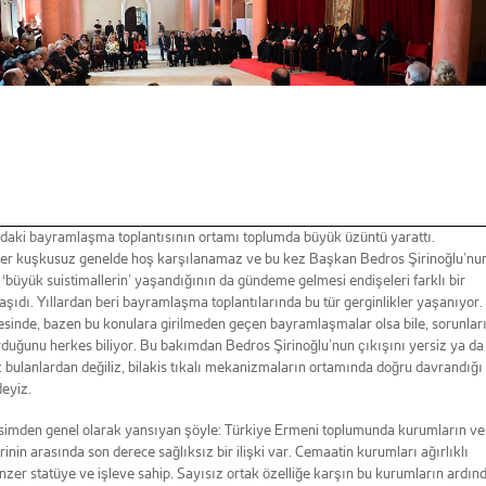
aki bayramlaşma toplantısının ortamı toplumda büyük üzüntü yarattı.
kler kuşkusuz genelde hoş karşılanamaz ve bu kez Başkan Bedros Şirinoğlu’nu
‘büyük suistimallerin’ yaşandığının da gündeme gelmesi endişeleri farklı bir
aşıdı. Yıllardan beri bayramlaşma toplantılarında bu tür gerginlikler yaşanıyor.
sinde, bazen bu konulara girilmeden geçen bayramlaşmalar olsa bile, sorunlar
duğunu herkes biliyor. Bu bakımdan Bedros Şirinoğlu’nun çıkışını yersiz ya da
bulanlardan değiliz, bilakis tıkalı mekanizmaların ortamında doğru davrandığı
eyiz.
simden genel olarak yansıyan şöyle: Türkiye Ermeni toplumunda kurumların ve
rinin arasında son derece sağlıksız bir ilişki var. Cemaatin kurumları ağırlıklı
nzer statüye ve işleve sahip. Sayısız ortak özelliğe karşın bu kurumların ardın