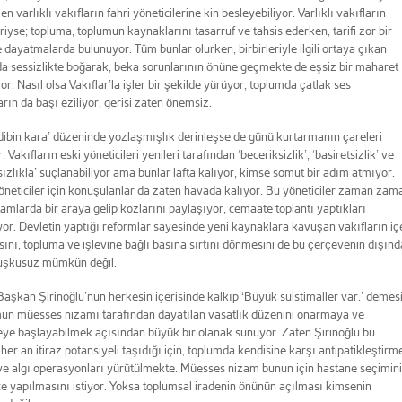
n varlıklı vakıfların fahri yöneticilerine kin besleyebiliyor. Varlıklı vakıfların
eriyse; topluma, toplumun kaynaklarını tasarruf ve tahsis ederken, tarifi zor bir
e dayatmalarda bulunuyor. Tüm bunlar olurken, birbirleriyle ilgili ortaya çıkan
 da sessizlikte boğarak, beka sorunlarının önüne geçmekte de eşsiz bir maharet
or. Nasıl olsa Vakıflar’la işler bir şekilde yürüyor, toplumda çatlak ses
arın da başı eziliyor, gerisi zaten önemsiz.
dibin kara’ düzeninde yozlaşmışlık derinleşse de günü kurtarmanın çareleri
 Vakıfların eski yöneticileri yenileri tarafından ‘beceriksizlik’, ‘basiretsizlik’ ve
rsızlıkla’ suçlanabiliyor ama bunlar lafta kalıyor, kimse somut bir adım atmıyor.
neticiler için konuşulanlar da zaten havada kalıyor. Bu yöneticiler zaman zam
tamlarda bir araya gelip kozlarını paylaşıyor, cemaate toplantı yaptıkları
or. Devletin yaptığı reformlar sayesinde yeni kaynaklara kavuşan vakıfların iç
nı, topluma ve işlevine bağlı basına sırtını dönmesini de bu çerçevenin dışınd
uşkusuz mümkün değil.
aşkan Şirinoğlu’nun herkesin içerisinde kalkıp ‘Büyük suistimaller var.’ demesi
un müesses nizamı tarafından dayatılan vasatlık düzenini onarmaya ve
eye başlayabilmek açısından büyük bir olanak sunuyor. Zaten Şirinoğlu bu
 her an itiraz potansiyeli taşıdığı için, toplumda kendisine karşı antipatikleştirm
ve algı operasyonları yürütülmekte. Müesses nizam bunun için hastane seçimin
ce yapılmasını istiyor. Yoksa toplumsal iradenin önünün açılması kimsenin