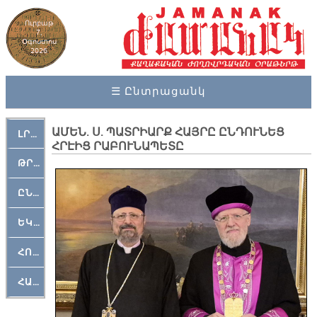
Ուրբաթ
7,
Օգոստոս
2026
☰ Ընտրացանկ
ԱՄԵՆ. Ս. ՊԱՏՐԻԱՐՔ ՀԱՅՐԸ ԸՆԴՈՒՆԵՑ
ԼՐԱՀՈՍ
ՀՐԷԻՑ ՐԱԲՈՒՆԱՊԵՏԸ
ԹՐՔԱՀԱՅ ԿԵԱՆՔ
ԸՆԿԵՐԱՄՇԱԿՈՒԹԱՅԻՆ
ԵԿԵՂԵՑԱԿԱՆ
ՀՈԳԵՄՏԱՒՈՐ
ՀԱՐԹԱԿ