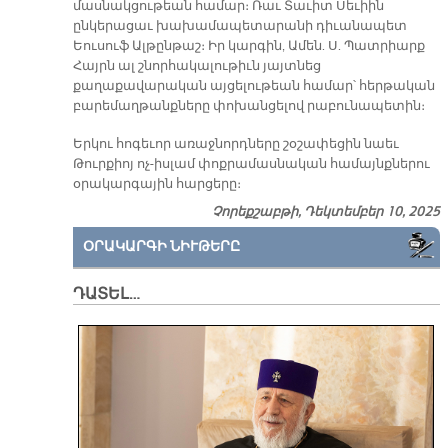
մասնակցութեան համար։ Ռաւ Տաւիտ Սեւիին
ընկերացաւ խախամապետարանի դիւանապետ
Եուսուֆ Ալթընթաշ։ Իր կարգին, Ամեն. Ս. Պատրիարք
Հայրն ալ շնորհակալութիւն յայտնեց
քաղաքավարական այցելութեան համար՝ հերթական
բարեմաղթանքները փոխանցելով րաբունապետին։
Երկու հոգեւոր առաջնորդները շօշափեցին նաեւ
Թուրքիոյ ոչ-իսլամ փոքրամասնական համայնքներու
օրակարգային հարցերը։
Չորեքշաբթի, Դեկտեմբեր 10, 2025
ՕՐԱԿԱՐԳԻ ՆԻՒԹԵՐԸ
ԴԱՏԵԼ…