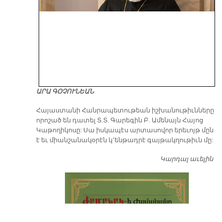
ԱՐԱ ԳՕՉՈՒՆԵԱՆ
​Հայաստանի Հանրապետութեան իշխանութիւնները
որոշած են դատել Տ.Տ. Գարեգին Բ. Ամենայն Հայոց
Կաթողիկոսը: Սա իսկապէս արտասովոր երեւոյթ մըն
է եւ միանշանակօրէն կ՚ենթադրէ գայթակղութիւն մը:
Կարդալ աւելին
Դ