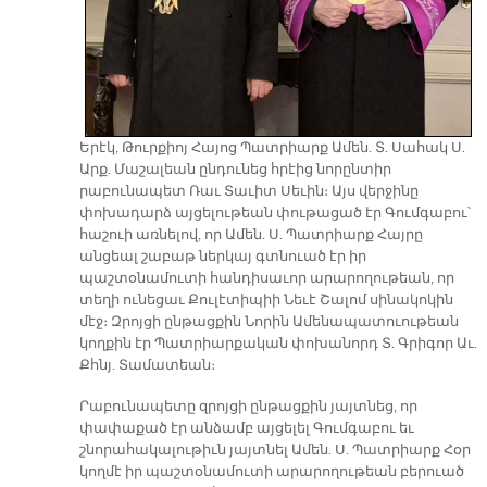
Երէկ, Թուրքիոյ Հայոց Պատրիարք Ամեն. Տ. Սահակ Ս.
Արք. Մաշալեան ընդունեց հրէից նորընտիր
րաբունապետ Ռաւ Տաւիտ Սեւին։ Այս վերջինը
փոխադարձ այցելութեան փութացած էր Գումգաբու՝
հաշուի առնելով, որ Ամեն. Ս. Պատրիարք Հայրը
անցեալ շաբաթ ներկայ գտնուած էր իր
պաշտօնամուտի հանդիսաւոր արարողութեան, որ
տեղի ունեցաւ Քուլէտիպիի Նեւէ Շալոմ սինակոկին
մէջ։ Զրոյցի ընթացքին Նորին Ամենապատուութեան
կողքին էր Պատրիարքական փոխանորդ Տ. Գրիգոր Աւ.
Քհնյ. Տամատեան։
Րաբունապետը զրոյցի ընթացքին յայտնեց, որ
փափաքած էր անձամբ այցելել Գումգաբու եւ
շնորահակալութիւն յայտնել Ամեն. Ս. Պատրիարք Հօր
կողմէ իր պաշտօնամուտի արարողութեան բերուած