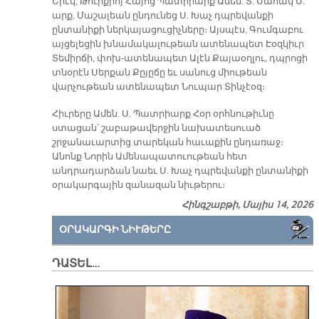
Երէկ, Թուրքիոյ Հայոց Պատրիարք Ամեն. Տ. Սահակ Ս.
արք. Մաշալեան ընդունեց Ս. Խաչ դպրեվանքի
ընտանիքի ներկայացուցիչները։ Այսպէս, Գումգաբու
այցելեցին խնամակալութեան ատենապետ Էօզկիւր
Տեմիրճի, փոխ-ատենապետ Ալէն Քայաօղլու, դպրոցի
տնօրէն Սերքան Քըյըճը եւ սանուց միութեան
վարչութեան ատենապետ Նուպար Տինչէօզ։
Հիւրերը Ամեն. Ս. Պատրիարք Հօր օրհնութիւնը
ստացան՝ շաբաթավերջին նախատեսուած
շրջանաւարտից տարեկան հաւաքին ընդառաջ։
Անոնք Նորին Ամենապատուութեան հետ
անդրադարձան նաեւ Ս. Խաչ դպրեվանքի ընտանիքի
օրակարգային զանազան նիւթերու։
Հինգշաբթի, Մայիս 14, 2026
ՕՐԱԿԱՐԳԻ ՆԻՒԹԵՐԸ
ԴԱՏԵԼ…