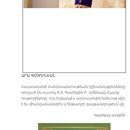
ԱՐԱ ԳՕՉՈՒՆԵԱՆ
​Հայաստանի Հանրապետութեան իշխանութիւնները
որոշած են դատել Տ.Տ. Գարեգին Բ. Ամենայն Հայոց
Կաթողիկոսը: Սա իսկապէս արտասովոր երեւոյթ մըն
է եւ միանշանակօրէն կ՚ենթադրէ գայթակղութիւն մը:
Կարդալ աւելին
Դ