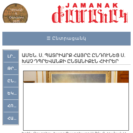
Կիրակի
9,
Օգոստոս
2026
☰ Ընտրացանկ
ԱՄԵՆ. Ս. ՊԱՏՐԻԱՐՔ ՀԱՅՐԸ ԸՆԴՈՒՆԵՑ Ս.
ԼՐԱՀՈՍ
ԽԱՉ ԴՊՐԵՎԱՆՔԻ ԸՆՏԱՆԻՔԷՆ ՀԻՒՐԵՐ
ԹՐՔԱՀԱՅ ԿԵԱՆՔ
ԸՆԿԵՐԱՄՇԱԿՈՒԹԱՅԻՆ
ԵԿԵՂԵՑԱԿԱՆ
ՀՈԳԵՄՏԱՒՈՐ
ՀԱՐԹԱԿ