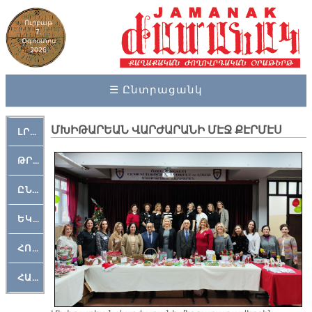
Ուրբաթ
7,
Օգոստոս
2026
☰ Ընտրացանկ
ՄԽԻԹԱՐԵԱՆ ՎԱՐԺԱՐԱՆԻ ՄԷՋ ՔԷՐՄԷՍ
ԼՐԱՀՈՍ
ԹՐՔԱՀԱՅ ԿԵԱՆՔ
ԸՆԿԵՐԱՄՇԱԿՈՒԹԱՅԻՆ
ԵԿԵՂԵՑԱԿԱՆ
ՀՈԳԵՄՏԱՒՈՐ
ՀԱՐԹԱԿ