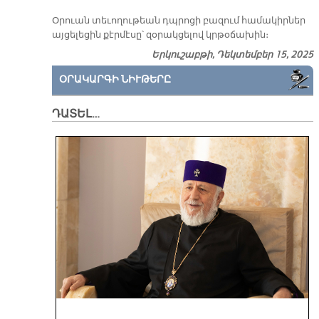
Օրուան տեւողութեան դպրոցի բազում համակիրներ
այցելեցին քէրմէսը՝ զօրակցելով կրթօճախին։
Երկուշաբթի, Դեկտեմբեր 15, 2025
ՕՐԱԿԱՐԳԻ ՆԻՒԹԵՐԸ
ԴԱՏԵԼ…