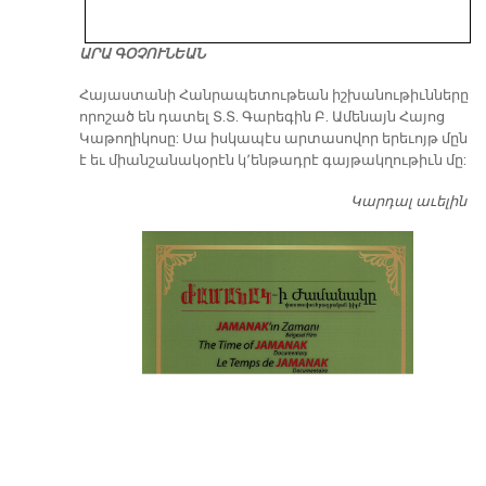
ԱՐԱ ԳՕՉՈՒՆԵԱՆ
​Հայաստանի Հանրապետութեան իշխանութիւնները
որոշած են դատել Տ.Տ. Գարեգին Բ. Ամենայն Հայոց
Կաթողիկոսը: Սա իսկապէս արտասովոր երեւոյթ մըն
է եւ միանշանակօրէն կ՚ենթադրէ գայթակղութիւն մը:
Կարդալ աւելին
Դ