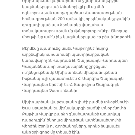
Մխիթարեան վարժարանի մէջ շաբաթավերջին
կազմակերպուած Ամանորի քէրմէսը մեծ
ոգեւորութեան առիթ դարձաւ։ Հաստատութեան
հիմնադրութեան 200-ամեակի յոբելենական շրջանին
զուգադիպած այս ձեռնարկը վաղահաս
տօնակատարութեան մը մթնոլորտը ունէր։ Ծնողաց
միութիւնը ամէն ինչ կազմակերպած էր բծախնդրօրէն։
Քէրմէսը պատուեց նաեւ Կաթողիկէ հայոց
արքեպիսկոպոսարանի պատրիարքական
կառավարիչ Տ. Վարդան Թ. Ծայրագոյն Վարդապետ
Գազանճեան, որ տաղաւարները շրջեցաւ՝
ուղեկցութեամբ Մխիթարեան միաբանութեան
Իսթանպուլի վանատունէն Հ. Սարգիս Ծայրագոյն
Վարդապետ Էրմէնի եւ Հ. Յակովբոս Ծայրագոյն
Վարդապետ Չօփուրեանի։
Մխիթարեան վարժարանի լիսէի բաժնի տնօրէնուհի
Եւա Օրագեան եւ միջնակարգի բաժնի տնօրէնուհի
Քաթիա Վարկը բարձր գնահատանքի առարկայ
դարձուցին՝ ծնողաց միութեան ատենապետուհի
Վերժին Էրոլն ու գործակիցները, որոնք իսկապէս
անթերի գործ մը տեսած էին։