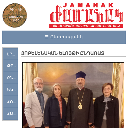
Կիրակի
9,
Օգոստոս
2026
☰ Ընտրացանկ
ՅՈԲԵԼԵՆԱԿԱՆ ԵԼՈՅԹԻ ԸՆԴԱՌԱՋ
ԼՐԱՀՈՍ
ԹՐՔԱՀԱՅ ԿԵԱՆՔ
ԸՆԿԵՐԱՄՇԱԿՈՒԹԱՅԻՆ
ԵԿԵՂԵՑԱԿԱՆ
ՀՈԳԵՄՏԱՒՈՐ
ՀԱՐԹԱԿ