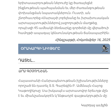
երիտասարդութեան ներուժը կը ծառայեցնէ
ինքնութեան պահպանման եւ մեր ժառանգութեան
փոխանցման նպատակներուն։ Ուստի, ան
շնորհաւորեց «Մարալ»ի յոբելեանը եւ խրախուսական
արտայայտութիւններով յաջողութիւն մաղթեց,
որպէսզի 45-ամեակի ձեռնարկը գործօնի մը վերածուի
համոյթի ապագայ կենսունակութեան ճանապարհին։
Հինգշաբթի, Հոկտեմբեր 16, 2025
ՕՐԱԿԱՐԳԻ ՆԻՒԹԵՐԸ
ԴԱՏԵԼ…
ԱՐԱ ԳՕՉՈՒՆԵԱՆ
​Հայաստանի Հանրապետութեան իշխանութիւնները
որոշած են դատել Տ.Տ. Գարեգին Բ. Ամենայն Հայոց
Կաթողիկոսը: Սա իսկապէս արտասովոր երեւոյթ մըն
է եւ միանշանակօրէն կ՚ենթադրէ գայթակղութիւն մը:
Կարդալ աւելին
Դ