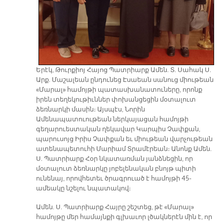
Երէկ, Թուրքիոյ Հայոց Պատրիարք Ամեն. Տ. Սահակ Ս.
Արք. Մաշալեան ընդունեց Էսաեան սանուց միութեան
«Մարալ» համոյթի պատասխանատուները, որոնք
իրեն տեղեկութիւններ փոխանցեցին մօտալուտ
ձեռնարկի մասին։ Այսպէս, Նորին
Ամենապատուութեան ներկայացան համոյթի
գեղարուեստական ղեկավար Կարպիս Չափքան,
պարուսոյց Իրիս Չափքան եւ միութեան վարչութեան
ատենապետուհի Մարիամ Տրամէրեան։ Անոնք Ամեն.
Ս. Պատրիարք Հօր նկատառման յանձնեցին, որ
մօտալուտ ձեռնարկը յոբելենական բնոյթ պիտի
ունենայ, որովհետեւ ծրագրուած է համոյթի 45-
ամեակը նշելու նպատակով։
Ամեն. Ս. Պատրիարք Հայրը շեշտեց, թէ «Մարալ»
համոյթը մեր համայնքի գլխաւոր լծակներէն մին է, որ