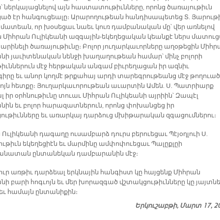
ն՝ ներկայացնելով այն հաստատութիւնները, որոնց ծառայութիւն
ած էր հանգուցեալը։ Արարողութեան հանդիսապետեց Տ. Յարութ
ամատեան, որ խօսեցաւ նաեւ կուռ դամբանական մը՝ վեր առնելով
յս Միհրան Ուլիկեանի ազգային-եկեղեցական կեանքէ ներս մատու
րինելի ծառայութիւնը։ Բոլոր յուղարկաւորները աղօթեցին Միհր
անի յաւիտենական նենջի խաղաղութեան համար՝ մինչ բոլորի
թիւններուն մէջ հերթական անգամ բիւրեղացան իր ազնիւ
իրը եւ անոր կողմէ թրքահայ արդի տարեգրութեանց մէջ թողուած
րոյն հետքը։ Յուղարկաւորութեան աւարտին Ամեն. Ս. Պատրիարք
լ իր օրհնութիւնը տուաւ Միհրան Ուլիկեանի այրիին՝ Զապէլ
անին եւ բոլոր հարազատներուն, որոնց փոխանցեց իր
ութիւնները եւ առարկայ դարձուց մխիթարական զգացումներու։
Ուլիկեանի դագաղը ուսամբարձ դուրս բերուեցաւ Պէյօղլուի Ս.
ութիւն եկեղեցիէն եւ մարմինը ամփոփուեցաւ Պալըքլըի
անատան ընտանեկան դամբարանին մէջ։
ուր առթիւ դարձեալ երկնային հանգիստ կը հայցենք Միհրան
անի բարի հոգւոյն եւ մեր խորազգած վշտակցութիւնները կը յայտն
 եւ համայն ընտանիքին։
Երկուշաբթի, Մարտ 17, 2