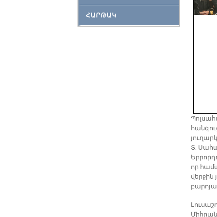
ՀԱՐԹԱԿ
Պոլսահ
հանգու
յուղար
Տ. Սահա
Երրորդո
որ համ
վերջին
բարոյա
Լուսաշ
Միհրան