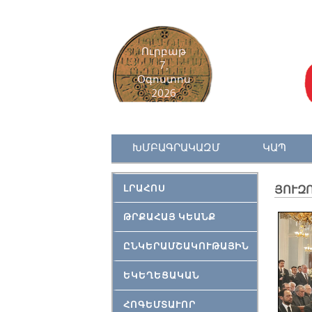
Ուրբաթ
7,
Օգոստոս
2026
ԽՄԲԱԳՐԱԿԱԶՄ
ԿԱՊ
ԼՐԱՀՈՍ
ՅՈՒԶ
ԹՐՔԱՀԱՅ ԿԵԱՆՔ
ԸՆԿԵՐԱՄՇԱԿՈՒԹԱՅԻՆ
ԵԿԵՂԵՑԱԿԱՆ
ՀՈԳԵՄՏԱՒՈՐ