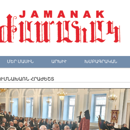
ՄԵՐ ՄԱՍԻՆ
ԱՐԽԻՒ
ԽՄԲԱԳՐԱԿԱՆ
ՈՒՄՆԱԽԱՌՆ ՀՐԱԺԵՇՏ