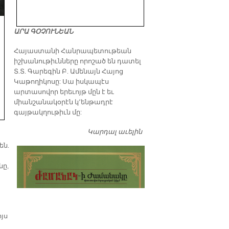
ԱՐԱ ԳՕՉՈՒՆԵԱՆ
​Հայաստանի Հանրապետութեան
իշխանութիւնները որոշած են դատել
Տ.Տ. Գարեգին Բ. Ամենայն Հայոց
Կաթողիկոսը: Սա իսկապէս
արտասովոր երեւոյթ մըն է եւ
միանշանակօրէն կ՚ենթադրէ
գայթակղութիւն մը:
Կարդալ աւելին
Դատել…
են.
նը,
յս