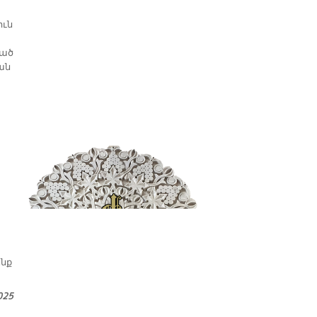
իւն
ցած
ան
ենք
025