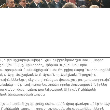
այութիւնը շաբաթավերջին ցաւ ի սիրտ հրաժեշտ տուաւ նորոգ
ցեալ համայնքային գործիչ Միհրան Ուլիկեանին, որու
կաւորութեան մասնակցեցան նաեւ Թուրքիոյ Հայոց Պատրիարք Ամ
կ Ս. Արք. Մաշալեան եւ Տ. Արամ Արք. Աթէշեան։ Պէյօղլուի Ս.
ւթիւն եկեղեցւոյ մէջ տեղի ունեցաւ փառաշուք յուղարկաւորութիւ
ախմբեց հոծ թիւով յուղարկաւորներ, որոնք փութացած էին իրենց
 յարգանքը մատուցելու բարեյիշատակ Միհրան Ուլիկեանի
կան ներկայութեան առջեւ։
ող տաճարին ճիշդ կեդրոնը, մահաբեմին վրայ զետեղուած էր հոգելո
 Ուլիկեանի դագաղը, որու շուրջ բազմաթիւ ազգայիններ կերոն