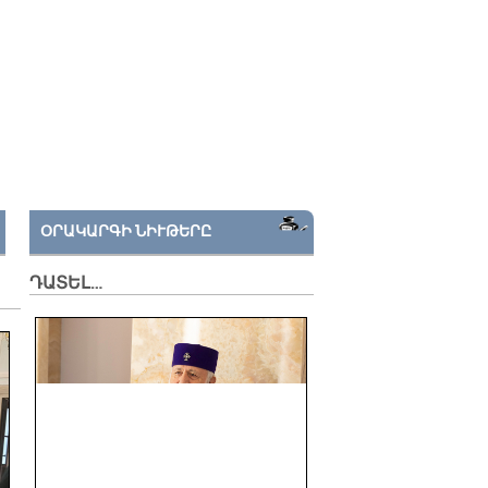
ՕՐԱԿԱՐԳԻ ՆԻՒԹԵՐԸ
ԴԱՏԵԼ…