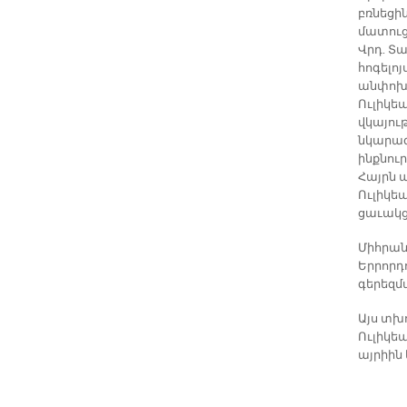
բռնեցի
մատուց
Վրդ. Տ
հոգելո
անփոխա
Ուլիկե
վկայու
նկարագ
ինքնու
Հայրն ա
Ուլիկե
ցաւակց
Միհրան 
Երրորդ
գերեզմ
Այս տխ
Ուլիկե
այրիին