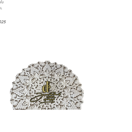
ան
ւ
025