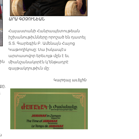
ԱՐԱ ԳՕՉՈՒՆԵԱՆ
​Հայաստանի Հանրապետութեան
իշխանութիւնները որոշած են դատել
Տ.Տ. Գարեգին Բ. Ամենայն Հայոց
Կաթողիկոսը: Սա իսկապէս
արտասովոր երեւոյթ մըն է եւ
ին
միանշանակօրէն կ՚ենթադրէ
գայթակղութիւն մը:
Կարդալ աւելին
Դատել…
քը,
ղ
ն