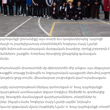
 դպրեվանքի ընտանիքը այս տարի եւս կազմակերպեց՝ դպրոցի
նալի ու բարեյիշատակ տնօրէններէն հոգելոյս Հայկ Նշանի
կին ձօնուած աւանդական մարզական խաղերը, որոնք չորրորդն է
նմաններու շարքին։ Եռօրեայ ծրագիրը ընդգրկեց զանազան
եւեր։
ժարանային փառատօնի մը մթնոլորտին մէջ անցաւ այս մրցաշար
նթացքին տղաքը խմբային ու եղբայրական պայքարի մղումով յաջո
ութիւն ցոյց տուին, միասնաբար յուզուեցան կամ ուրախացան։
կիչ արարողութեան ներկայ գտնուեցան Ս. Խաչ դպրեվանքի
ալութեան ատենապետ Ազատ Էօզկիւր Տեմիրճի եւ գործակից
երը, ծրագրին մասնակցած վարժարաններու տնօրէններ եւ
չներ, ինչպէս նաեւ հոգելոյս Հայկ Նշանի այրին՝ նոյնպէս
աւոր կրթական մշակ Սաթենիկ Նշան։ Ս. Խաչ դպրեվանքի տնօրէ