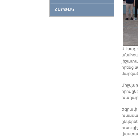
ՀԱՐԹԱԿ
Ս. Խաչ
անմոռա
յիշատա
իրենց 
մարզաձ
Միջվար
որու ը
խաղարկ
Եզրափա
խնամակ
ընկերն
ուսուցի
վաստակ