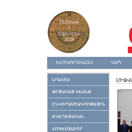
Ուրբաթ
7,
Օգոստոս
2026
ԽՄԲԱԳՐԱԿԱԶՄ
ԿԱՊ
ԼՐԱՀՈՍ
ՄԻՋՎ
ԹՐՔԱՀԱՅ ԿԵԱՆՔ
ԸՆԿԵՐԱՄՇԱԿՈՒԹԱՅԻՆ
ԵԿԵՂԵՑԱԿԱՆ
ՀՈԳԵՄՏԱՒՈՐ