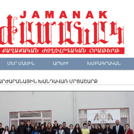
ՄԵՐ ՄԱՍԻՆ
ԱՐԽԻՒ
ԽՄԲԱԳՐԱԿԱՆ
ԱՐԺԱՐԱՆԱՅԻՆ ԽԱՆԴԱՎԱՌ ՄՐՑԱՇԱՐՔ