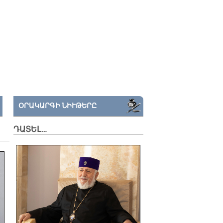
ՕՐԱԿԱՐԳԻ ՆԻՒԹԵՐԸ
ԴԱՏԵԼ…