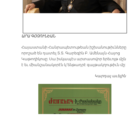
ԱՐԱ ԳՕՉՈՒՆԵԱՆ
​Հայաստանի Հանրապետութեան իշխանութիւնները
որոշած են դատել Տ.Տ. Գարեգին Բ. Ամենայն Հայոց
Կաթողիկոսը: Սա իսկապէս արտասովոր երեւոյթ մըն
է եւ միանշանակօրէն կ՚ենթադրէ գայթակղութիւն մը:
Կարդալ աւելին
Դ