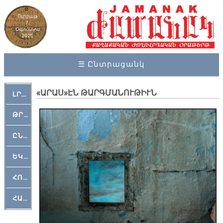
Ուրբաթ
7,
Օգոստոս
2026
☰ Ընտրացանկ
«ԱՐԱՍ»ԷՆ ԹԱՐԳՄԱՆՈՒԹԻՒՆ
ԼՐԱՀՈՍ
ԹՐՔԱՀԱՅ ԿԵԱՆՔ
ԸՆԿԵՐԱՄՇԱԿՈՒԹԱՅԻՆ
ԵԿԵՂԵՑԱԿԱՆ
ՀՈԳԵՄՏԱՒՈՐ
ՀԱՐԹԱԿ