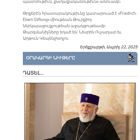
պատմութիւն, քաղաքականութիւն» անուամբ։
Թրքերէն հրատարակութիւնը կատարուած է «Friedrich-
Ebert-Stiftung» միութեան Թուրքիոյ
ներկայացուցչութեան աջակցութեամբ։
Թարգմանիչները եղած են՝ Նեսրին Ուչարլար եւ
Արթուն Կեպենլիօղլու:
Երեքշաբթի, Ապրիլ 22, 2025
ՕՐԱԿԱՐԳԻ ՆԻՒԹԵՐԸ
ԴԱՏԵԼ…