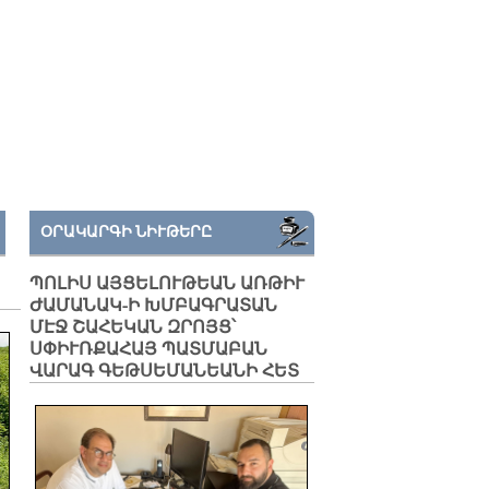
ՕՐԱԿԱՐԳԻ ՆԻՒԹԵՐԸ
ՊՈԼԻՍ ԱՅՑԵԼՈՒԹԵԱՆ ԱՌԹԻՒ
ԺԱՄԱՆԱԿ-Ի ԽՄԲԱԳՐԱՏԱՆ
ՄԷՋ ՇԱՀԵԿԱՆ ԶՐՈՅՑ՝
ՍՓԻՒՌՔԱՀԱՅ ՊԱՏՄԱԲԱՆ
ՎԱՐԱԳ ԳԵԹՍԵՄԱՆԵԱՆԻ ՀԵՏ