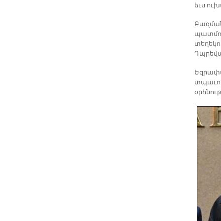
եւս ուխ
Բազման
պատմու
տեղեկու
Դպրեվա
Եզրափա
տպաւոր
օրհնութ