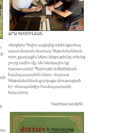
ԱՐԱ ԳՕՉՈՒՆԵԱՆ
Վերջերս Պոլիս այցելեց սփիւռքահայ
ի
պատմաբան Վարագ Գեթսեմանեան,
ջ։
որու քաղաքէս ներս կեցութիւնը տեւեց
շուրջ ամիս մը։ Ան ներկայիս կը
դասաւանդէ Պէյրութի Ամերիկեան
համալսարանէն ներս։ Վարագ
ուի
Գեթսեմանեան քաղաքս փութացած
էր՝ «Սապանճը» համալսարանի
հրաւէրով։
Կարդալ աւելին
Պոլիս այցելութեան
ի
առթիւ ԺԱՄԱՆԱԿ-ի
խմբագրատան մէջ
շահեկան զրոյց՝
սփիւռքահայ
ներ