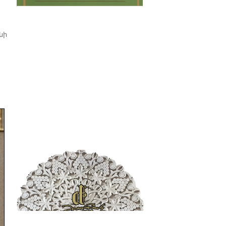
պատմաբան Վարագ
Գեթսեմանեանի հետ
նի