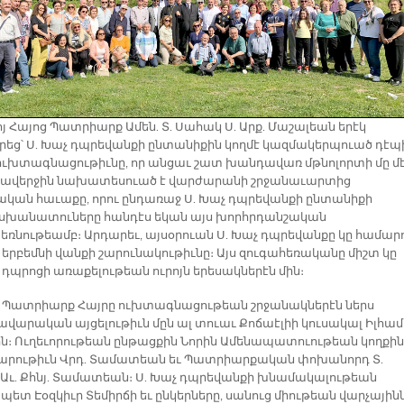
յ Հայոց Պատրիարք Ամեն. Տ. Սահակ Ս. Արք. Մաշալեան երէկ
րեց՝ Ս. Խաչ դպրեվանքի ընտանիքին կողմէ կազմակերպուած դէպ
ուխտագնացութիւնը, որ անցաւ շատ խանդավառ մթնոլորտի մը մէ
ավերջին նախատեսուած է վարժարանի շրջանաւարտից
կան հաւաքը, որու ընդառաջ Ս. Խաչ դպրեվանքի ընտանիքի
խանատուները հանդէս եկան այս խորհրդանշական
ռնութեամբ։ Արդարեւ, այսօրուան Ս. Խաչ դպրեվանքը կը համար
 երբեմնի վանքի շարունակութիւնը։ Այս զուգահեռականը միշտ կը
 դպրոցի առաքելութեան ուրոյն երեսակներէն մին։
Ս. Պատրիարք Հայրը ուխտագնացութեան շրջանակներէն ներս
վարական այցելութիւն մըն ալ տուաւ Քոճաէլիի կուսակալ Իլհամ
ն։ Ուղեւորութեան ընթացքին Նորին Ամենապատուութեան կողքին
 Յարութիւն Վրդ. Տամատեան եւ Պատրիարքական փոխանորդ Տ.
 Աւ. Քհնյ. Տամատեան։ Ս. Խաչ դպրեվանքի խնամակալութեան
ետ Էօզկիւր Տեմիրճի եւ ընկերները, սանուց միութեան վարչային