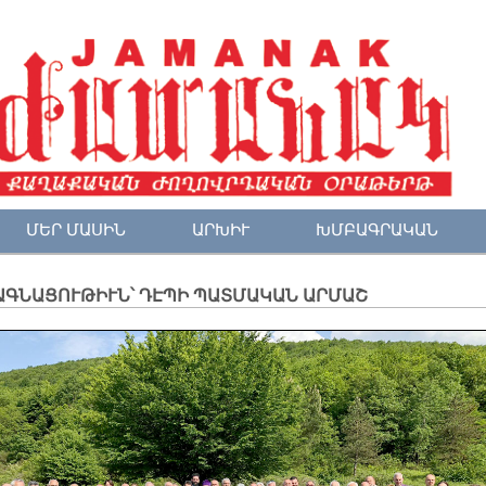
ՄԵՐ ՄԱՍԻՆ
ԱՐԽԻՒ
ԽՄԲԱԳՐԱԿԱՆ
ԱԳՆԱՑՈՒԹԻՒՆ՝ ԴԷՊԻ ՊԱՏՄԱԿԱՆ ԱՐՄԱՇ