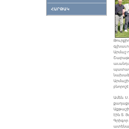
ՀԱՐԹԱԿ
Թուրքիո
գլխաւո
Արմաշ 
Շաբաթ
աւանդա
պատաս
նախաձե
Արմաշի
բնորոշէ
Ամեն. 
քաղաքա
Աքթաշի
էին Տ.
Գրիգոր
ատենապ