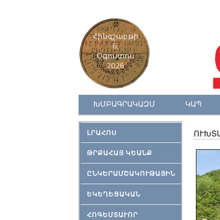
Հինգշաբթի
6,
Օգոստոս
2026
ԽՄԲԱԳՐԱԿԱԶՄ
ԿԱՊ
ԼՐԱՀՈՍ
ՈՒԽՏ
ԹՐՔԱՀԱՅ ԿԵԱՆՔ
ԸՆԿԵՐԱՄՇԱԿՈՒԹԱՅԻՆ
ԵԿԵՂԵՑԱԿԱՆ
ՀՈԳԵՄՏԱՒՈՐ