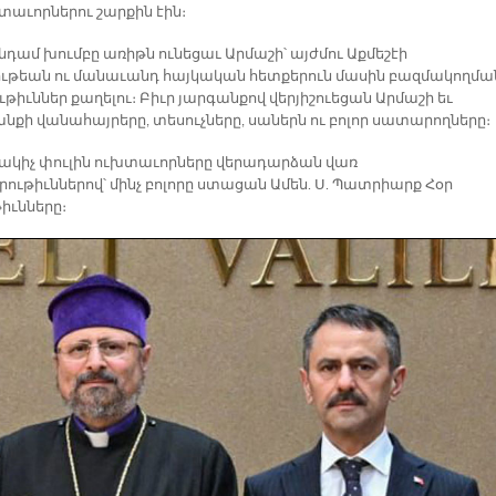
տաւորներու շարքին էին։
դամ խումբը առիթն ունեցաւ Արմաշի՝ այժմու Աքմեշէի
թեան ու մանաւանդ հայկական հետքերուն մասին բազմակողմա
թիւններ քաղելու։ Բիւր յարգանքով վերյիշուեցան Արմաշի եւ
նքի վանահայրերը, տեսուչները, սաներն ու բոլոր սատարողները։
կիչ փուլին ուխտաւորները վերադարձան վառ
ութիւններով՝ մինչ բոլորը ստացան Ամեն. Ս. Պատրիարք Հօր
իւնները։