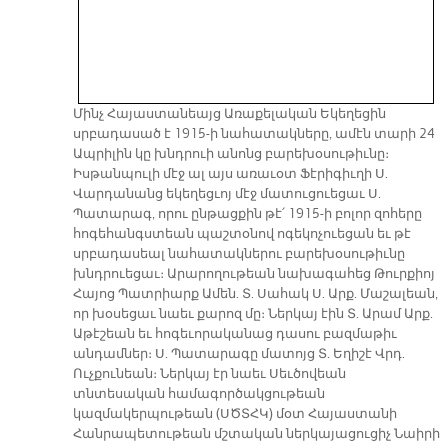
Մինչ Հայաստանեայց Առաքելական Եկեղեցին
սրբադասած է 1915-ի նահատակները, ամէն տարի 24
Ապրիլին կը խնդրուի անոնց բարեխօսութիւնը։
Իսթանպուլի մէջ ալ այս առաւօտ Ֆէրիգիւղի Ս.
Վարդանանց եկեղեցւոյ մէջ մատուցուեցաւ Ս.
Պատարագ, որու ընթացքին թէ՛ 1915-ի բոլոր զոհերը
հոգեհանգստեան պաշտօնով ոգեկոչուեցան եւ թէ
սրբադասեալ նահատակներու բարեխօսութիւնը
խնդրուեցաւ։ Արարողութեան նախագահեց Թուրքիոյ
Հայոց Պատրիարք Ամեն. Տ. Սահակ Ս. Արք. Մաշալեան,
որ խօսեցաւ նաեւ քարոզ մը։ Ներկայ էին Տ. Արամ Արք.
Աթէշեան եւ հոգեւորականաց դասու բազմաթիւ
անդամներ։ Ս. Պատարագը մատոյց Տ. Եղիշէ Վրդ.
Ուչքունեան։ Ներկայ էր նաեւ Սեւծովեան
տնտեսական համագործակցութեան
կազմակերպութեան (ՍԾՏՀԿ) մօտ Հայաստանի
Հանրապետութեան մշտական ներկայացուցիչ Նաիրի