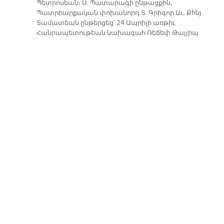
Պետրոսեան։ Ս. Պատարագի ընթացքին,
Պատրիարքական փոխանորդ Տ. Գրիգոր Աւ. Քհնյ.
Տամատեան ընթերցեց՝ 24 Ապրիլի առթիւ
Հանրապետութեան նախագահ Ռեճեփ Թայյիպ
Էրտողանի կողմէ հրապարակուած եւ Նորին
Ամենապատուութեան հասցէագրուած պատգամը,
որու հրապարակումը արդէն ձեւաւորուած
նախընթաց ունի։
Հինգշաբթի, Ապրիլ 24, 2025
ՕՐԱԿԱՐԳԻ ՆԻՒԹԵՐԸ
ԴԱՏԵԼ…