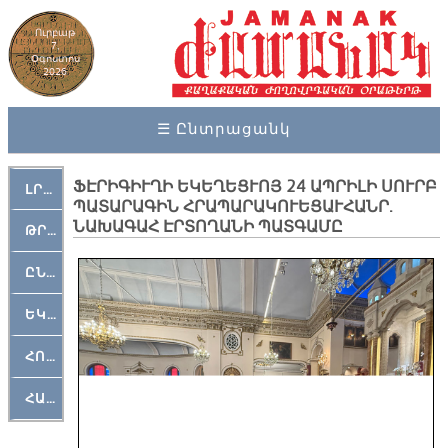
Ուրբաթ
7,
Օգոստոս
2026
☰ Ընտրացանկ
ՖԷՐԻԳԻՒՂԻ ԵԿԵՂԵՑՒՈՅ 24 ԱՊՐԻԼԻ ՍՈՒՐԲ
ԼՐԱՀՈՍ
ՊԱՏԱՐԱԳԻՆ ՀՐԱՊԱՐԱԿՈՒԵՑԱՒՀԱՆՐ.
ՆԱԽԱԳԱՀ ԷՐՏՈՂԱՆԻ ՊԱՏԳԱՄԸ
ԹՐՔԱՀԱՅ ԿԵԱՆՔ
ԸՆԿԵՐԱՄՇԱԿՈՒԹԱՅԻՆ
ԵԿԵՂԵՑԱԿԱՆ
ՀՈԳԵՄՏԱՒՈՐ
ՀԱՐԹԱԿ