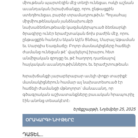
միութեան պարտէզին մէջ տեղի ունեցաւ ոսկի աշնան
աւանդական խրախճանքը, որու ընթացքին
ստեղծուեցաւ բարձր տրամադրութիւն։ Պոլսահայ
միջմիութենական յանձնախումբի
նախաձեռնութեամբ կազմակերպուած ձեռնարկի
ծրագիրը ունէր երաժշտական ճոխ բաժին մէջ, որու
ընթացքին հանդէս եկան Ալէն Ցնծալ, Մարալ Աթաման
եւ Սարգիս Եազմաճը։ Բոլոր մասնակիցները հաճելի
ժամանց ունեցան թէ՛ վայելելով իրարու հետ
անմիջական զրոյցը եւ թէ հաղորդ դառնալով
հայկական աւանդութիւններու եւ երաժշտութեան։
Խրախճանքի յարաբերաբար աւելի փոքր տարիքէ
մասնակիցներուն համար ալ նախատեսուած էր
հաճելի ժամանցի մթնոլորտ՝ մանաւանդ, որ
գծագրական աշխատանքները բաւական հրապուրիչ
էին անոնց տեսակէտէ։
Երեքշաբթի, Նոյեմբեր 25, 2025
ՕՐԱԿԱՐԳԻ ՆԻՒԹԵՐԸ
ԴԱՏԵԼ…