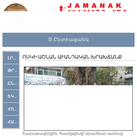
Հինգշաբթի
6,
Օգոստոս
2026
☰ Ընտրացանկ
ՈՍԿԻ ԱՇՆԱՆ ԱՒԱՆԴԱԿԱՆ ԽՐԱԽՃԱՆՔ
ԼՐԱՀՈՍ
ԹՐՔԱՀԱՅ ԿԵԱՆՔ
ԸՆԿԵՐԱՄՇԱԿՈՒԹԱՅԻՆ
ԵԿԵՂԵՑԱԿԱՆ
ՀՈԳԵՄՏԱՒՈՐ
ՀԱՐԹԱԿ
Շաբաթավերջին, Գատըգիւղի Արամեան սանուց