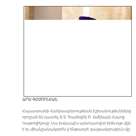
ԱՐԱ ԳՕՉՈՒՆԵԱՆ
​Հայաստանի Հանրապետութեան իշխանութիւնները
որոշած են դատել Տ.Տ. Գարեգին Բ. Ամենայն Հայոց
Կաթողիկոսը: Սա իսկապէս արտասովոր երեւոյթ մըն
է եւ միանշանակօրէն կ՚ենթադրէ գայթակղութիւն մը: