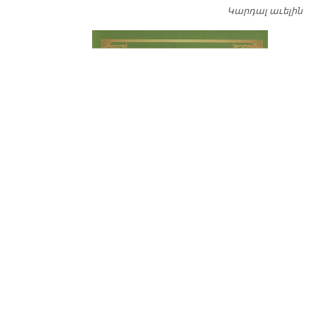
Կարդալ աւելին
Դ