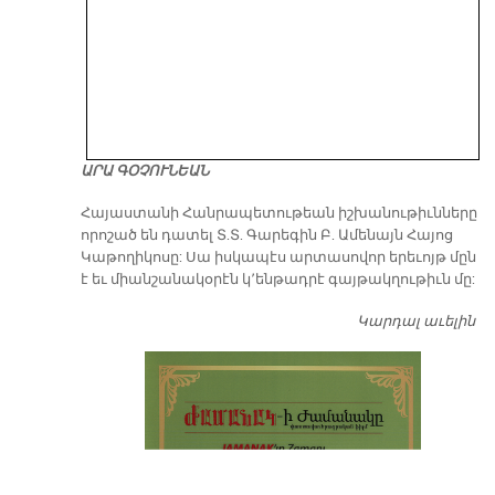
ԱՐԱ ԳՕՉՈՒՆԵԱՆ
​Հայաստանի Հանրապետութեան իշխանութիւնները
որոշած են դատել Տ.Տ. Գարեգին Բ. Ամենայն Հայոց
Կաթողիկոսը: Սա իսկապէս արտասովոր երեւոյթ մըն
է եւ միանշանակօրէն կ՚ենթադրէ գայթակղութիւն մը:
Կարդալ աւելին
Դ