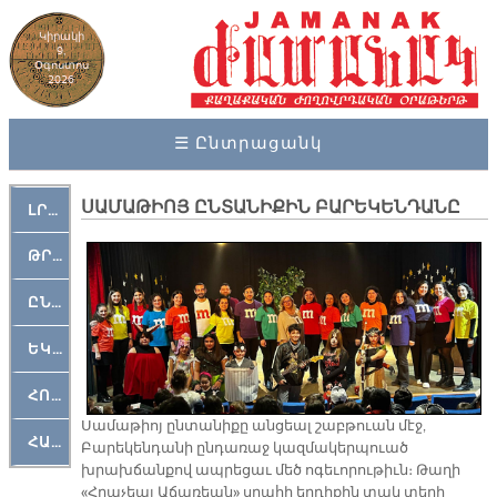
Կիրակի
9,
Օգոստոս
2026
☰ Ընտրացանկ
ՍԱՄԱԹԻՈՅ ԸՆՏԱՆԻՔԻՆ ԲԱՐԵԿԵՆԴԱՆԸ
ԼՐԱՀՈՍ
ԹՐՔԱՀԱՅ ԿԵԱՆՔ
ԸՆԿԵՐԱՄՇԱԿՈՒԹԱՅԻՆ
ԵԿԵՂԵՑԱԿԱՆ
ՀՈԳԵՄՏԱՒՈՐ
Սամաթիոյ ընտանիքը անցեալ շաբթուան մէջ,
ՀԱՐԹԱԿ
Բարեկենդանի ընդառաջ կազմակերպուած
խրախճանքով ապրեցաւ մեծ ոգեւորութիւն։ Թաղի
«Հրաչեայ Աճառեան» սրահի երդիքին տակ տեղի