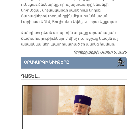
ունեցաւ ձեռնարկը, որու յայտագիրը կեանքի
կոչուեցաւ միջնակարգի սաներուն կողմէ։
Տարազներով տողանցքին մէջ առանձնացան
Լարիսսա Աճէմ, Ճուլիանա Ավճը եւ Լորա Աքքայա։
Հանդիսութեան աւարտին տղաքը արժանացան
ծափահարութիւններու՝ մինչ ուսուցչաց կազմն ալ
անակնկալներ պատրաստած էր անոնց համար։
Չորեքշաբթի, Մարտ 5, 2025
ՕՐԱԿԱՐԳԻ ՆԻՒԹԵՐԸ
ԴԱՏԵԼ…