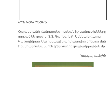
ԱՐԱ ԳՕՉՈՒՆԵԱՆ
​Հայաստանի Հանրապետութեան իշխանութիւնները
որոշած են դատել Տ.Տ. Գարեգին Բ. Ամենայն Հայոց
Կաթողիկոսը: Սա իսկապէս արտասովոր երեւոյթ մըն
է եւ միանշանակօրէն կ՚ենթադրէ գայթակղութիւն մը:
Կարդալ աւելին
Դ