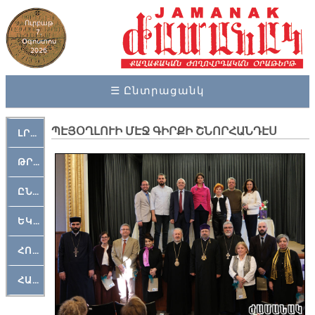
Ուրբաթ
7,
Օգոստոս
2026
☰ Ընտրացանկ
ՊԷՅՕՂԼՈՒԻ ՄԷՋ ԳԻՐՔԻ ՇՆՈՐՀԱՆԴԷՍ
ԼՐԱՀՈՍ
ԹՐՔԱՀԱՅ ԿԵԱՆՔ
ԸՆԿԵՐԱՄՇԱԿՈՒԹԱՅԻՆ
ԵԿԵՂԵՑԱԿԱՆ
ՀՈԳԵՄՏԱՒՈՐ
ՀԱՐԹԱԿ