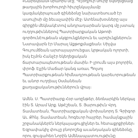
«Նարեկեան» սրահին մէջ, Պէյօղլուի սուրբ եկեղեցեաց
թաղային խորհուրդի հիւրընկալմամբ
կազմակերպուած գինեձօնը նախատեսուած էր
ասուլիսի մը ձեւաչափին մէջ։ Ատենախօսները այս
գիրքին մեկնակէտով անդրադարձան կարգ մը յստակ
ուղղութիւններով Պատրիարքական Աթոռի
գործունէութեան սկզբունքներուն եւ արդիւնքներուն։
Նստավարն էր Մարալ Աքթոքմաքեան։ Սիլվա
Գույումճեան արտայայտուեցաւ կրթական ոլորտի,
իսկ Էլմոն Հանչէր եկեղեցական
ճարտարապետութեան մասին։ Ի լրումն այս բոլորին,
փրոֆ. Էլչին Մաճար կանգ առաւ Պոլսոյ
Պատրիարքութեան հիմնադրութեան կարեւորութեան
եւ անոր ուղղեալ Օսմանեան
քաղաքականութիւններուն վրայ։
Ամեն. Ս. Պատրիարք Հօր առընթեր, ձեռնարկին ներկայ
էին Տ. Արամ Արք. Աթէշեան, Տ. Յարութիւն Վրդ.
Տամատեան, Պատրիարքական փոխանորդ Տ. Գրիգոր
Աւ. Քհնյ. Տամատեան, հոգեւոր հայրեր, համայնքային
շրջանակներէն ներկայացուցիչներ եւ հետաքրքիրներ։
Եզրափակիչ փուլը բնորոշեց աւանդական գինեձօնը,
որու զուգահեռ Նորին Ամենապատուութիւնը