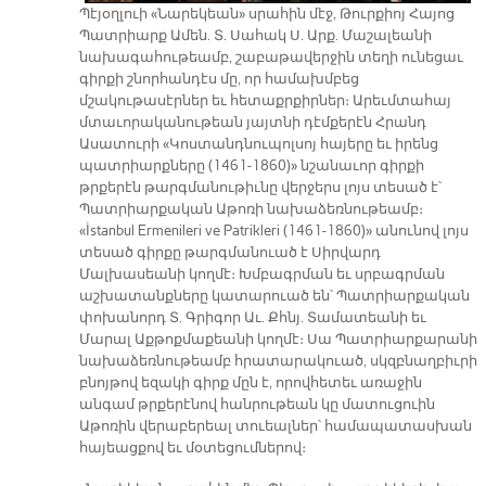
Պէյօղլուի «Նարեկեան» սրահին մէջ, Թուրքիոյ Հայոց
Պատրիարք Ամեն. Տ. Սահակ Ս. Արք. Մաշալեանի
նախագահութեամբ, շաբաթավերջին տեղի ունեցաւ
գիրքի շնորհանդէս մը, որ համախմբեց
մշակութասէրներ եւ հետաքրքիրներ։ Արեւմտահայ
մտաւորականութեան յայտնի դէմքերէն Հրանդ
Ասատուրի «Կոստանդնուպոլսոյ հայերը եւ իրենց
պատրիարքները (1461-1860)» նշանաւոր գիրքի
թրքերէն թարգմանութիւնը վերջերս լոյս տեսած է՝
Պատրիարքական Աթոռի նախաձեռնութեամբ։
«İstanbul Ermenileri ve Patrikleri (1461-1860)» անունով լոյս
տեսած գիրքը թարգմանուած է Սիրվարդ
Մալխասեանի կողմէ։ Խմբագրման եւ սրբագրման
աշխատանքները կատարուած են՝ Պատրիարքական
փոխանորդ Տ. Գրիգոր Աւ. Քհնյ. Տամատեանի եւ
Մարալ Աքթոքմաքեանի կողմէ։ Սա Պատրիարքարանի
նախաձեռնութեամբ հրատարակուած, սկզբնաղբիւրի
բնոյթով եզակի գիրք մըն է, որովհետեւ առաջին
անգամ թրքերէնով հանրութեան կը մատուցուին
Աթոռին վերաբերեալ տուեալներ՝ համապատասխան
հայեացքով եւ մօտեցումներով։