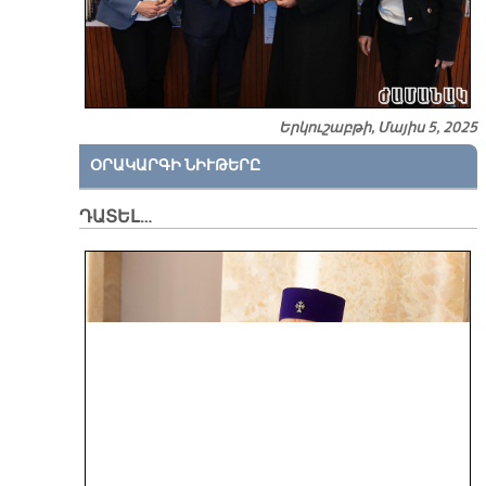
Երկուշաբթի, Մայիս 5, 2025
ՕՐԱԿԱՐԳԻ ՆԻՒԹԵՐԸ
ԴԱՏԵԼ…