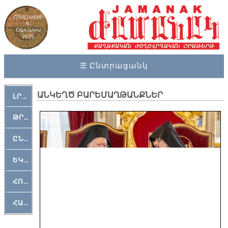
Հինգշաբթի
6,
Օգոստոս
2026
☰ Ընտրացանկ
ԱՆԿԵՂԾ ԲԱՐԵՄԱՂԹԱՆՔՆԵՐ
ԼՐԱՀՈՍ
ԹՐՔԱՀԱՅ ԿԵԱՆՔ
ԸՆԿԵՐԱՄՇԱԿՈՒԹԱՅԻՆ
ԵԿԵՂԵՑԱԿԱՆ
ՀՈԳԵՄՏԱՒՈՐ
ՀԱՐԹԱԿ