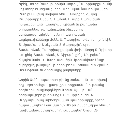
Երէկ, Սուրբ Զատկի տօնին առթիւ, Պատրիարքարանի
մէջ տեղի ունեցան շնորհաւորական հանդիպումներ։
Ըստ ընկալեալ սովորութեան, Թուրքիոյ Հայոց
Պատրիարք Ամեն. Տ. Սահակ Ս. արք. Մաշալեան
ընդունեց լայն հասարակութեան եւ քաղաքիս
քրիստոնեայ յարանուանութիւններու
ներկայացուցիչներու շնորհաւորական
այցելութիւնները։ Ամեն. Ս. Պատրիարք Հօր կողքին էին
Տ. Արամ արք. Աթէշեան, Տ. Յարութիւն վրդ.
Տամատեան, Պատրիարքական փոխանորդ Տ. Գրիգոր
աւ. քհնյ. Տամատեան, Տ. Շիրվան քհնյ. Միւրզեան,
ինչպէս նաեւ Ս. Աստուածածին Աթոռանիստ Մայր
եկեղեցւոյ թաղային խորհուրդի ատենապետ Հրանդ
Մոսկոֆեան եւ գործակից ընկերները։
Նորին Ամենապատուութիւնը տօնական աւետիսով
ողջագուրուեցաւ քաղաքիս փոքրամասնութեանց
հոգեւոր առաջնորդներուն հետ։ Այսպէս, ան
իրերայաջորդ ընդունեց Տ.Տ. Պարթոլոմէոս Ա.
Ուղղափառաց տիեզերական պատրիարքը, հրէից
րաբունապետ Ռաւ Տաւիտ Սեւին՝ ընկերակցութեամբ
խախամապետարանի դիւանապետ Եուսուֆ