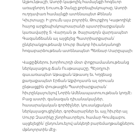
Ալթունթաշի, Ասորի կաթոլիկ համայնքի հոգեւոր
առաջնորդ Եուսուֆ Չանլը քորեպիսկոպոսը, Ասորի
ուղղափառ համայնքի ատենապետ Քենան
Կիւրտալը։ Ի լրումն այս բոլորին, Թուրքիոյ Կաթողիկէ
հայոց արքեպիսկոպոսարանի պատրիարքական
կառավարիչ Տ. Վարդան թ. ծայրագոյն վարդապետ
Գազանճեանն ալ այցելեց Պատրիարքարան՝
ընկերակցութեամբ Սուրբ Յակոբ հիւանդանոցի
հոգաբարձութեան ատենապետ Պեռնար Սարըպայի։
Վաքըֆներու խորհուրդի մօտ փոքրամասնութեանց
ներկայացուց Ճան Ուսթապաշը, Պէյօղլուի
գաւառապետ Աթաքան Աթասոյ եւ Կղզեաց
քաղաքապետ Էրճան Աքփոլատն ալ օրուան
ընթացքին փութացին Պատրիարքարան՝
հիւրընկալուելով Նորին Ամենապատուութեան կողմէ։
Բաց աստի, զանազան դիւանակալներ,
հասարակական գործիչներ, կուսակցական
ներկայացուցիչներ, գործարարներ եւ այլ հիւրեր ալ
Սուրբ Զատիկը շնորհաւորելու համար Գումգաբու
այցելեցին՝ ընդունուելով անկեղծ բարեմաղթանքներու
մթնոլորտին մէջ։