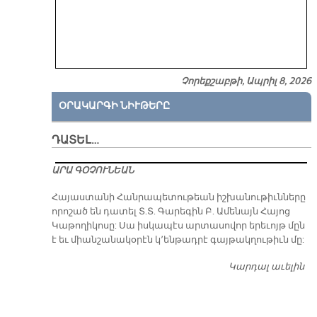
Չորեքշաբթի, Ապրիլ 8, 2026
ՕՐԱԿԱՐԳԻ ՆԻՒԹԵՐԸ
ԴԱՏԵԼ…
ԱՐԱ ԳՕՉՈՒՆԵԱՆ
​Հայաստանի Հանրապետութեան իշխանութիւնները
որոշած են դատել Տ.Տ. Գարեգին Բ. Ամենայն Հայոց
Կաթողիկոսը: Սա իսկապէս արտասովոր երեւոյթ մըն
է եւ միանշանակօրէն կ՚ենթադրէ գայթակղութիւն մը:
Կարդալ աւելին
Դ