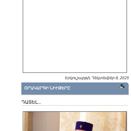
Երկուշաբթի, Դեկտեմբեր 8, 2025
ՕՐԱԿԱՐԳԻ ՆԻՒԹԵՐԸ
ԴԱՏԵԼ…