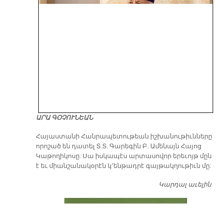
ԱՐԱ ԳՕՉՈՒՆԵԱՆ
​Հայաստանի Հանրապետութեան իշխանութիւնները
որոշած են դատել Տ.Տ. Գարեգին Բ. Ամենայն Հայոց
Կաթողիկոսը: Սա իսկապէս արտասովոր երեւոյթ մըն
է եւ միանշանակօրէն կ՚ենթադրէ գայթակղութիւն մը:
Կարդալ աւելին
Դ