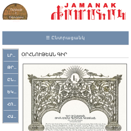
Ուրբաթ
7,
Օգոստոս
2026
☰ Ընտրացանկ
ՕՐՀՆՈՒԹԵԱՆ ԳԻՐ
ԼՐԱՀՈՍ
ԹՐՔԱՀԱՅ ԿԵԱՆՔ
ԸՆԿԵՐԱՄՇԱԿՈՒԹԱՅԻՆ
ԵԿԵՂԵՑԱԿԱՆ
ՀՈԳԵՄՏԱՒՈՐ
ՀԱՐԹԱԿ