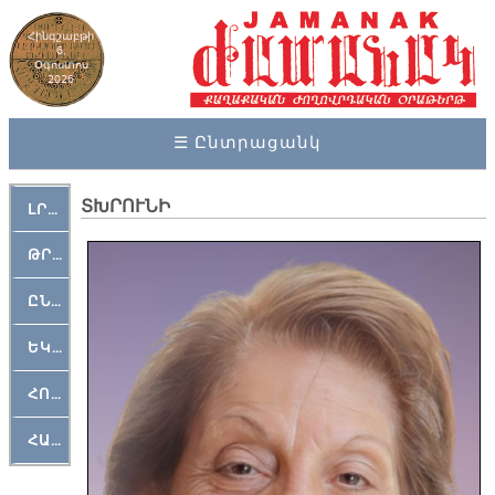
Հինգշաբթի
6,
Օգոստոս
2026
☰ Ընտրացանկ
ՏԽՐՈՒՆԻ
ԼՐԱՀՈՍ
ԹՐՔԱՀԱՅ ԿԵԱՆՔ
ԸՆԿԵՐԱՄՇԱԿՈՒԹԱՅԻՆ
ԵԿԵՂԵՑԱԿԱՆ
ՀՈԳԵՄՏԱՒՈՐ
ՀԱՐԹԱԿ