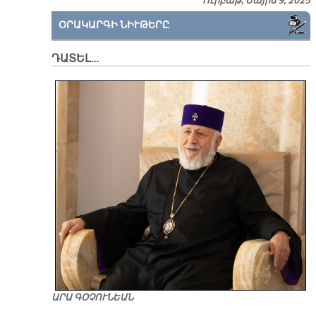
Ուրբաթ, Մայիս 9, 2025
ՕՐԱԿԱՐԳԻ ՆԻՒԹԵՐԸ
ԴԱՏԵԼ…
ԱՐԱ ԳՕՉՈՒՆԵԱՆ