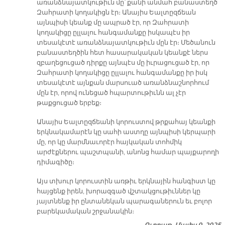
առանձնայատկութիւն մը՝ քանի անմահ բանաստեղծ
Զահրատի կողակիցն էր։ Անայիս Եալտըզճեան
այնպիսի կեանք մը ապրած էր, որ Զահրատի
կողակիցը ըլլալու հանգամանքը իսկապէս իր
տեսակէտէ առանձնայատկութիւն մըն էր։ Մեծանուն
բանաստեղծին հետ հասարակական կեանքէ ներս
զբաղեցուցած դիրքը այնպէս մը իւրացուցած էր, որ
Զահրատի կողակիցը ըլլալու հանգամանքը իր իսկ
տեսակէտէ այնքան մարսուած առանձնաշնորհում
մըն էր, որով ունեցած հպարտութիւնն ալ չէր
թաքցուցած երբեք։
Անայիս Եալտըզճեանի կորուստով թրքահայ կեանքի
երկնակամարէն կը սահի աստղը այնպիսի կերպարի
մը, որ կը մարմնաւորէր հայկական տոհմիկ
արժէքներու պաշտպանի, անոնց համար պայքարողի
դիմագիծը։
Այս տխուր կորուստին առթիւ երկնային հանգիստ կը
հայցենք իրեն, խորազգած վշտակցութիւններ կը
յայտնենք իր ընտանեկան պարագաներուն եւ բոլոր
բարեկամական շրջանակին։