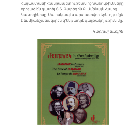
​Հայաստանի Հանրապետութեան իշխանութիւնները
որոշած են դատել Տ.Տ. Գարեգին Բ. Ամենայն Հայոց
Կաթողիկոսը: Սա իսկապէս արտասովոր երեւոյթ մըն
է եւ միանշանակօրէն կ՚ենթադրէ գայթակղութիւն մը:
Կարդալ աւելին
Դ