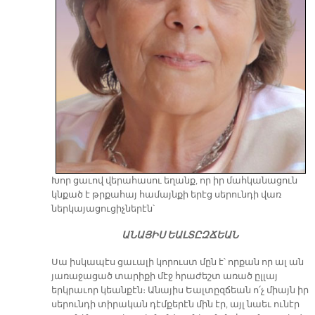
Խոր ցաւով վերահասու եղանք, որ իր մահկանացուն
կնքած է թրքահայ համայնքի երէց սերունդի վառ
ներկայացուցիչներէն՝
ԱՆԱՅԻՍ ԵԱԼՏԸԶՃԵԱՆ
Սա իսկապէս ցաւալի կորուստ մըն է՝ որքան որ ալ ան
յառաջացած տարիքի մէջ հրաժեշտ առած ըլլայ
երկրաւոր կեանքէն։ Անայիս Եալտըզճեան ո՛չ միայն իր
սերունդի տիրական դէմքերէն մին էր, այլ նաեւ ունէր