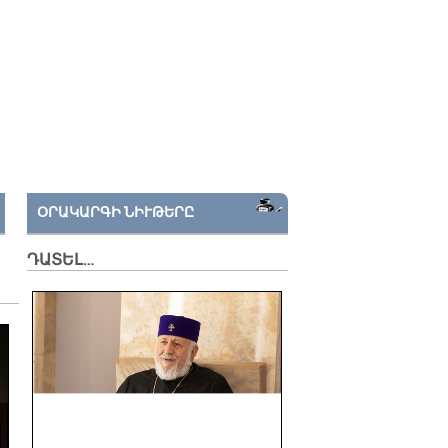
ՕՐԱԿԱՐԳԻ ՆԻՒԹԵՐԸ
ԴԱՏԵԼ…