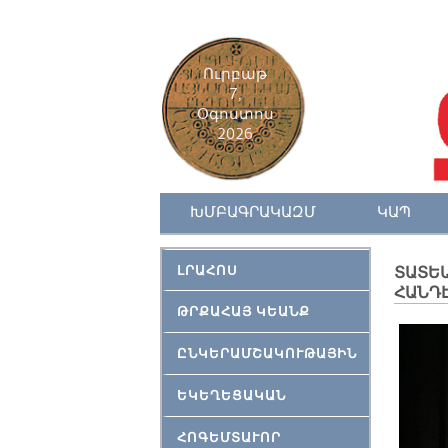
Ուրբաթ
7,
Օգոստոս
2026
ԽՄԲԱԳՐԱԿԱԶՄ
ԿԱՊ
ԼՐԱՀՈՍ
ՏԱՏԵԱ
ՀԱՆԴ
ԹՐՔԱՀԱՅ ԿԵԱՆՔ
ԸՆԿԵՐԱՄՇԱԿՈՒԹԱՅԻՆ
ԵԿԵՂԵՑԱԿԱՆ
ՀՈԳԵՄՏԱՒՈՐ