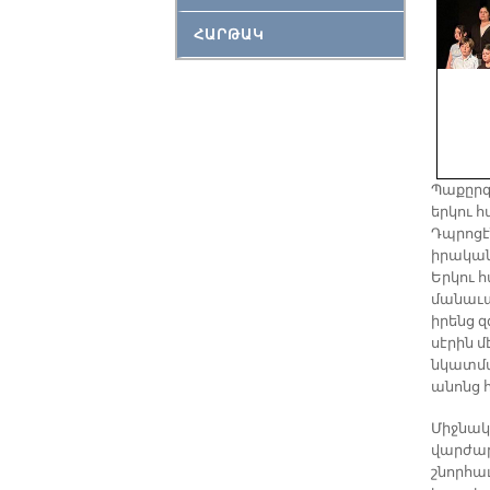
ՀԱՐԹԱԿ
Պաքըրգ
երկու հ
Դպրոցէ
իրական
Երկու 
մանաւա
իրենց 
սէրին մ
նկատմա
անոնց 
Միջնակ
վարժար
շնորհա