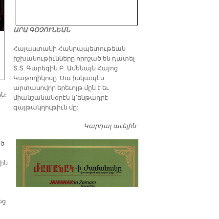
ԱՐԱ ԳՕՉՈՒՆԵԱՆ
​Հայաստանի Հանրապետութեան
իշխանութիւնները որոշած են դատել
Տ.Տ. Գարեգին Բ. Ամենայն Հայոց
Կաթողիկոսը: Սա իսկապէս
արտասովոր երեւոյթ մըն է եւ
ն։
միանշանակօրէն կ՚ենթադրէ
գայթակղութիւն մը:
Կարդալ աւելին
Դատել…
ած
ւին
եց