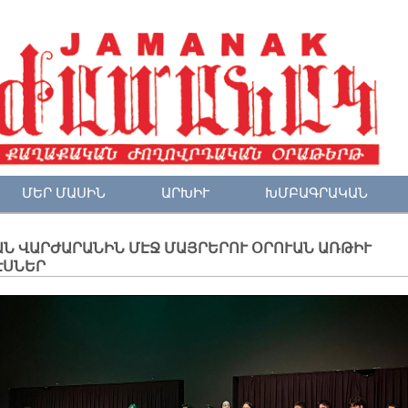
ՄԵՐ ՄԱՍԻՆ
ԱՐԽԻՒ
ԽՄԲԱԳՐԱԿԱՆ
Ն ՎԱՐԺԱՐԱՆԻՆ ՄԷՋ ՄԱՅՐԵՐՈՒ ՕՐՈՒԱՆ ԱՌԹԻՒ
ԷՍՆԵՐ