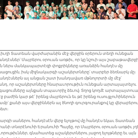
իւղի Տատեան վարժարանին մէջ վերջին օրերուն տեղի ունեցան
անդէսներ՝ Մայրերու օրուան առթիւ, որ կը նշուի այս շաբաթավերջի
ն ներս մանկապարտէզի փոքրիկները առանձին հանդէս մը
ացուցին, իսկ միջնակարգի աշակերտները՝ տարբեր ձեռնարկ մը։
հանդէսներն ալ անցան շատ խանդավառ մթնոլորտի մը մէջ՝
նդ, որ աշակերտները հնարաւորութիւն ունեցան արտայայտելու
զգացումները այնքան տպաւորիչ ձեւով։ Տղոց կողմէ արտայայտու
էջ բաժին կար թէ՛ իրենց մայրերուն եւ թէ իրենց ուսուցչուհիներուն
մբ՝ քանի այս վերջիններն ալ ծնողի գուրգուրանքով կը վերաբերո
հետ։
արգի սաներու հանդէսէն վերջ ելոյթով մը հանդէս եկաւ Տատեան
անի տնօրէնուհի Երանուհի Պալճը, որ Մայրերու օրուան առթիւ յղ
ւորութիւններ, գնահատեց աշակերտներու յաջող ելոյթները եւ այն