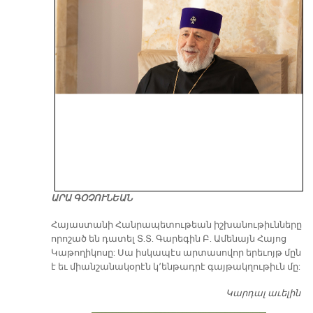
ԱՐԱ ԳՕՉՈՒՆԵԱՆ
​Հայաստանի Հանրապետութեան իշխանութիւնները
որոշած են դատել Տ.Տ. Գարեգին Բ. Ամենայն Հայոց
Կաթողիկոսը: Սա իսկապէս արտասովոր երեւոյթ մըն
է եւ միանշանակօրէն կ՚ենթադրէ գայթակղութիւն մը:
Կարդալ աւելին
Դ