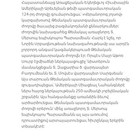
Հայաստանեայց Առաքելական Եկեղեցւոյ Հիւսիսային
Ամերիկայի Արեւելեան թեմի պատգամաւորական
124-րդ ժողովը գումարուեցաւ՝ «Վերանորոգ յոյսով»
կարգախօսով: Թեմական պատգամաւորական
ժողովը ծաւալեց բազմակողմանի քննարկումներ:
Ժողովին նախագահեց Թեմակալ առաջնորդ Տ.
Մերսոպ եպիսկոպոս Պարսամեան: Հարկ է նշել, որ
Նորին Սրբազնութեան նախագահութեամբ սա արդէն
չորրորդ անգամ կազմակերպուած Թեմական
պատգամաւորական ժողովն էր: Որպէս Մայր Աթոռ
Սուրբ էջմիածնի ներկայացուցիչ՝ նիստերուն
մասնակցեցան Տ. Զաքարիա ծ. վարդապետ
Բաղումեանն եւ Տ. Մովսէս վարդապետ Սարգսեան:
Այս տարուան Թեմական պատգամաւորական ժողովը
զուգադիպեցաւ՝ Ամերիկայի Միացեալ Նահանգներէ
ներս հայոց ներկայութեան 250-ամեակի յոբելենական
շրջանին: Այս հանգամանքը առանձին ձեւով
արծարծուեցաւ Թեմական պատգամաւորական
ժողովի օրերուն՝ մինչ առաջնորդ Տ. Մերսոպ
եպիսկոպոս Պարսամեանն ալ այս առումով
դրուատիքով արտայայտուեցաւ հիւրընկալ երկրին
տեսակէտէ: