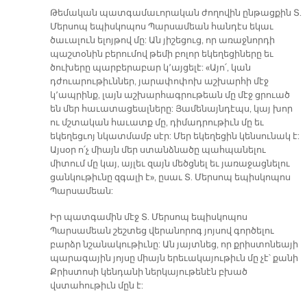
Թեմական պատգամաւորական ժողովին ընթացքին Տ.
Մերսոպ եպիսկոպոս Պարսամեան հանդէս եկաւ
ծաւալուն ելոյթով մը: Ան յիշեցուց, որ առաջնորդի
պաշտօնին բերումով թեմի բոլոր եկեղեցիները եւ
ծուխերը պարբերաբար կ՚այցելէ: «Այո՛, կան
դժուարութիւններ, յարափոփոխ աշխարհի մէջ
կ՚ապրինք, լայն աշխարհագրութեան մը մէջ ցրուած
են մեր հաւատացեալները: Յամենայնդէպս, կայ խոր
ու մշտական հաւատք մը, դիմադրութիւն մը եւ
եկեղեցւոյ նկատմամբ սէր: Մեր եկեղեցին կենսունակ է:
Այսօր ո՛չ միայն մեր ստանձնածը պահպանելու
միտում մը կայ, այլեւ զայն մեծցնել եւ յառաջացնելու
ցանկութիւնը զգալի է», ըսաւ Տ. Մերսոպ եպիսկոպոս
Պարսամեան:
Իր պատգամին մէջ Տ. Մերսոպ եպիսկոպոս
Պարսամեան շեշտեց վերանորոգ յոյսով գործելու
բարձր նշանակութիւնը: Ան յայտնեց, որ քրիստոնեայի
պարագային յոյսը միայն երեւակայութիւն մը չէ՝ քանի
Քրիստոսի կենդանի ներկայութենէն բխած
վստահութիւն մըն է: