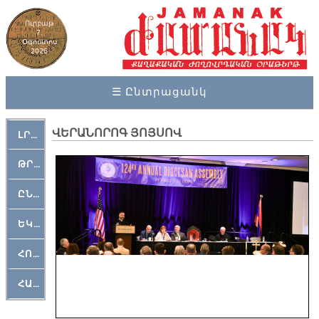
Ուրբաթ
7,
Օգոստոս
2026
☰ Ընտրացանկ
ՎԵՐԱՆՈՐՈԳ ՅՈՅՍՈՎ
ԼՐԱՀՈՍ
ԹՐՔԱՀԱՅ ԿԵԱՆՔ
ԸՆԿԵՐԱՄՇԱԿՈՒԹԱՅԻՆ
ԵԿԵՂԵՑԱԿԱՆ
ՀՈԳԵՄՏԱՒՈՐ
ՀԱՐԹԱԿ