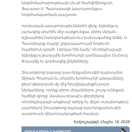
երգեհոնահարութեամբ Լիւսի Գահվէճիօղլուի։
Յաւարտ Ս. Պատարագի կատարուեցաւ
հոգեհանգստեան պաշտօն։
Կրօնական արարողութիւններէն վերջ, եկեղեցւոյ
յարակից սրահին մէջ սարքուեցաւ սիրոյ սեղան։
Աշխարհիկ հանդիսութեան եւս նախագահեց Ամեն. Ս.
Պատրիարք Հայրը՝ շրջապատուած հոգեւոր
հայրերուն կողմէ։ Ներկայ էին նաեւ Կէտիկփաշայի
եկեղեցւոյ թաղային խորհուրդի ատենապետ Մանուկ
Քալայճը եւ գործակից ընկերները։
Զուարթնոց դպրաց դաս-երգչախումբի դպրապետ
Տիրան Պոստան եւ տնօրէն խորհուրդի անդամները
ջերմ մթնոլորտի մը մէջ հիւրընկալեցին բոլոր
ներկաները, որոնք սիրոյ սեղաններու շուրջ ունեցան
հաճելի զրոյց՝ մասնաւորապէս վերյիշելով
Կէտիկփաշայի անցեալի օրերը եւ միշտ ուրախութիւն
յայտնելով Զուարթնոց դպրաց դաս-երգչախումբի
այսօրուան կենսունակութեան համար։
Երկուշաբթի, Մայիս 18, 2026