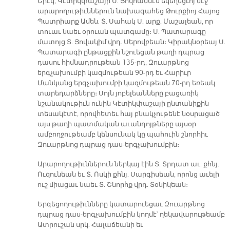
Երէկ, Կէտիկփաշայի Ս. Յովհաննէս եկեղեցւոյ մէջ
արարողութիւններուն նախագահեց Թուրքիոյ Հայոց
Պատրիարք Ամեն. Տ. Սահակ Ս. արք. Մաշալեան, որ
տուաւ նաեւ օրուան պատգամը։ Ս. Պատարագը
մատոյց Տ. Յովակիմ վրդ. Սերովբեան։ Կիրակնօրեայ Ս.
Պատարագի ընթացքին նշուեցան թաղի դպրաց
դասու հիմնադրութեան 135-րդ, Զուարթնոց
երգչախումբի կազմութեան 90-րդ եւ Հարիւր
Մանկանց երգչախումբի կազմութեան 70-րդ եռեակ
տարեդարձները։ Սոյն յոբելեանները բացառիկ
նշանակութիւն ունին Կէտիկփաշայի ընտանիքին
տեսակէտէ, որովհետեւ հայ բնակչութենէ նօսրացած
այս թաղի պատմական աւանդոյթները այսօր
ամբողջութեամբ կենսունակ կը պահուին շնորհիւ
Զուարթնոց դպրաց դաս-երգչախումբին։
Արարողութիւններուն ներկայ էին Տ. Տրդատ աւ. քհնյ.
Ուզունեան եւ Տ. Ոսկի քհնյ. Սարգիսեան, որոնց աւելի
ուշ միացաւ նաեւ Տ. Շնորհք վրդ. Տօնիկեան։
Երգեցողութիւնները կատարուեցաւ Զուարթնոց
դպրաց դաս-երգչախումբին կողմէ՝ ղեկավարութեամբ
Ատրուշան սրկ. Հալաճեանի եւ