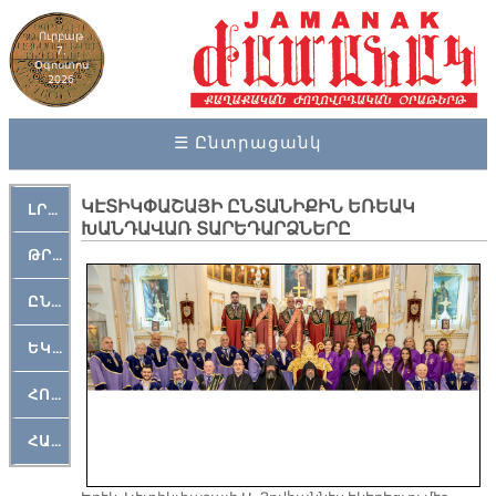
Ուրբաթ
7,
Օգոստոս
2026
☰ Ընտրացանկ
ԿԷՏԻԿՓԱՇԱՅԻ ԸՆՏԱՆԻՔԻՆ ԵՌԵԱԿ
ԼՐԱՀՈՍ
ԽԱՆԴԱՎԱՌ ՏԱՐԵԴԱՐՁՆԵՐԸ
ԹՐՔԱՀԱՅ ԿԵԱՆՔ
ԸՆԿԵՐԱՄՇԱԿՈՒԹԱՅԻՆ
ԵԿԵՂԵՑԱԿԱՆ
ՀՈԳԵՄՏԱՒՈՐ
ՀԱՐԹԱԿ