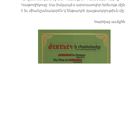
Կաթողիկոսը: Սա իսկապէս արտասովոր երեւոյթ մըն
է եւ միանշանակօրէն կ՚ենթադրէ գայթակղութիւն մը:
Կարդալ աւելին
Դ