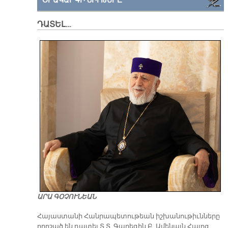
ՕՐԱԿԱՐԳԻ ՆԻՒԹԵՐԸ
ԴԱՏԵԼ…
ԱՐԱ ԳՕՉՈՒՆԵԱՆ
​Հայաստանի Հանրապետութեան իշխանութիւնները
որոշած են դատել Տ.Տ. Գարեգին Բ. Ամենայն Հայոց