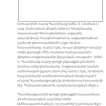
Երուսաղէմի Հայոց Պատրիարք Ամեն. Տ. Նուրհան Ս.
արք. Մանուկեան վերջին օրերուն հիւրընկալեց
Հայաստանի Գիտութիւններու ազգային
ակադեմիայի Հնագիտութեան եւ ազգագրութեան
կաճառի գիտնականներէն տքթ. Արման
Խաչատրեանը: Հարկ է նշել, որ այս վերջինը Իսրայէլի
Նեկեւ քաղաքի «Պէն Կուրիոն» համալսարանէն
վերջերս տոքթորականի վկայական ստացած է: Ամեն.
Ս. Պատրիարք Հայրը զրոյցի ընթացքին ջերմօրէն
շնորհաւորեց գիտնականը՝ տոքթորականի կոչման
արժանացած ըլլալու բերումով: Հարկ է նշել, որ Արման
Խաչատրեանի ատենախօսութեան նիւթը եղած է՝
«Հայոց Պատրիարքութիւնը փոփոխուող Երուսաղէմի
մէջ. Պահպանութեան եւ արդիականացման միջեւ»:
Պատրիարքարանի զրոյցի ընթացքին Խաչատրեան
շնորհակալութիւն յայտնեց Նորին
Ամենապատուութեան, որ տարիներ շարունակ միշտ