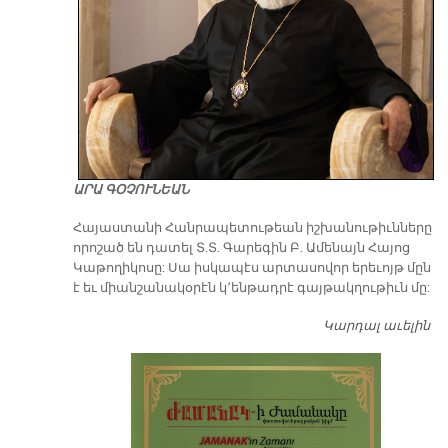
ԱՐԱ ԳՕՉՈՒՆԵԱՆ
​Հայաստանի Հանրապետութեան իշխանութիւնները
որոշած են դատել Տ.Տ. Գարեգին Բ. Ամենայն Հայոց
Կաթողիկոսը: Սա իսկապէս արտասովոր երեւոյթ մըն
է եւ միանշանակօրէն կ՚ենթադրէ գայթակղութիւն մը:
Կարդալ աւելին
Դ