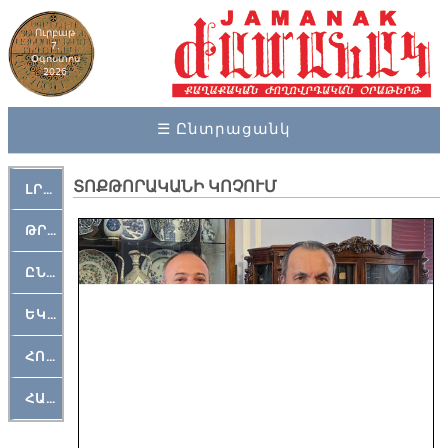
Ուրբաթ
7,
Օգոստոս
2026
☰ Ընտրացանկ
ՏՈՔԹՈՐԱԿԱՆԻ ԿՈՉՈՒՄ
ԼՐԱՀՈՍ
ԹՐՔԱՀԱՅ ԿԵԱՆՔ
ԸՆԿԵՐԱՄՇԱԿՈՒԹԱՅԻՆ
ԵԿԵՂԵՑԱԿԱՆ
ՀՈԳԵՄՏԱՒՈՐ
ՀԱՐԹԱԿ