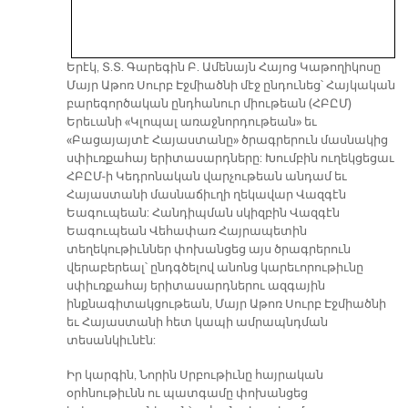
Երէկ, Տ.Տ. Գարեգին Բ. Ամենայն Հայոց Կաթողիկոսը
Մայր Աթոռ Սուրբ Էջմիածնի մէջ ընդունեց՝ Հայկական
բարեգործական ընդհանուր միութեան (ՀԲԸՄ)
Երեւանի «Կլոպալ առաջնորդութեան» եւ
«Բացայայտէ Հայաստանը» ծրագրերուն մասնակից
սփիւռքահայ երիտասարդները: Խումբին ուղեկցեցաւ
ՀԲԸՄ-ի Կեդրոնական վարչութեան անդամ եւ
Հայաստանի մասնաճիւղի ղեկավար Վազգէն
Եագուպեան: Հանդիպման սկիզբին Վազգէն
Եագուպեան Վեհափառ Հայրապետին
տեղեկութիւններ փոխանցեց այս ծրագրերուն
վերաբերեալ՝ ընդգծելով անոնց կարեւորութիւնը
սփիւռքահայ երիտասարդներու ազգային
ինքնագիտակցութեան, Մայր Աթոռ Սուրբ Էջմիածնի
եւ Հայաստանի հետ կապի ամրապնդման
տեսանկիւնէն:
Իր կարգին, Նորին Սրբութիւնը հայրական
օրհնութիւնն ու պատգամը փոխանցեց