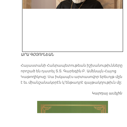
ԱՐԱ ԳՕՉՈՒՆԵԱՆ
​Հայաստանի Հանրապետութեան իշխանութիւնները
որոշած են դատել Տ.Տ. Գարեգին Բ. Ամենայն Հայոց
Կաթողիկոսը: Սա իսկապէս արտասովոր երեւոյթ մըն
է եւ միանշանակօրէն կ՚ենթադրէ գայթակղութիւն մը:
Կարդալ աւելին
Դ