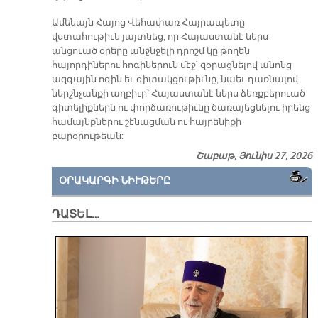
Ամենայն Հայոց Վեհափառ Հայրապետը
վստահութիւն յայտնեց, որ Հայաստանէ ներս
անցուած օրերը անջնջելի դրոշմ կը թողեն
հայորդիներու հոգիներուն մէջ՝ զօրացնելով անոնց
ազգային ոգին եւ գիտակցութիւնը, նաեւ դառնալով
ներշնչանքի աղբիւր՝ Հայաստանէ ներս ձեռքբերուած
գիտելիքներն ու փորձառութիւնը ծառայեցնելու իրենց
համայնքներու շէնացման ու հայրենիքի
բարօրութեան:
Շաբաթ, Յունիս 27, 2026
ՕՐԱԿԱՐԳԻ ՆԻՒԹԵՐԸ
ԴԱՏԵԼ…