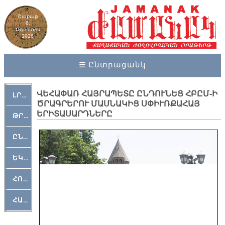
Շաբաթ
8,
Օգոստոս
2026
☰ Ընտրացանկ
ՎԵՀԱՓԱՌ ՀԱՅՐԱՊԵՏԸ ԸՆԴՈՒՆԵՑ ՀԲԸՄ-Ի
ԼՐԱՀՈՍ
ԾՐԱԳՐԵՐՈՒ ՄԱՍՆԱԿԻՑ ՍՓԻՒՌՔԱՀԱՅ
ԵՐԻՏԱՍԱՐԴՆԵՐԸ
ԹՐՔԱՀԱՅ ԿԵԱՆՔ
ԸՆԿԵՐԱՄՇԱԿՈՒԹԱՅԻՆ
ԵԿԵՂԵՑԱԿԱՆ
ՀՈԳԵՄՏԱՒՈՐ
ՀԱՐԹԱԿ