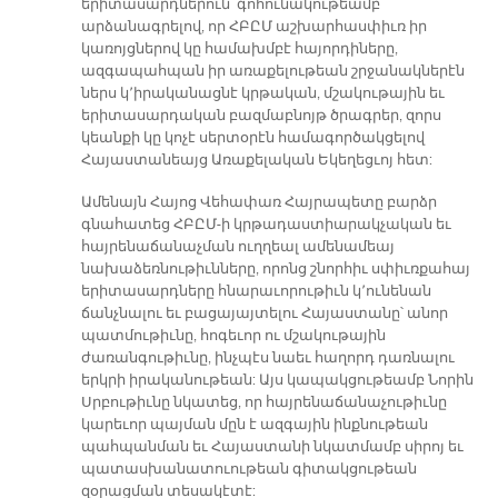
երիտասարդներուն՝ գոհունակութեամբ
արձանագրելով, որ ՀԲԸՄ աշխարհասփիւռ իր
կառոյցներով կը համախմբէ հայորդիները,
ազգապահպան իր առաքելութեան շրջանակներէն
ներս կ՚իրականացնէ կրթական, մշակութային եւ
երիտասարդական բազմաբնոյթ ծրագրեր, զորս
կեանքի կը կոչէ սերտօրէն համագործակցելով
Հայաստանեայց Առաքելական Եկեղեցւոյ հետ:
Ամենայն Հայոց Վեհափառ Հայրապետը բարձր
գնահատեց ՀԲԸՄ-ի կրթադաստիարակչական եւ
հայրենաճանաչման ուղղեալ ամենամեայ
նախաձեռնութիւնները, որոնց շնորհիւ սփիւռքահայ
երիտասարդները հնարաւորութիւն կ՚ունենան
ճանչնալու եւ բացայայտելու Հայաստանը՝ անոր
պատմութիւնը, հոգեւոր ու մշակութային
ժառանգութիւնը, ինչպէս նաեւ հաղորդ դառնալու
երկրի իրականութեան: Այս կապակցութեամբ Նորին
Սրբութիւնը նկատեց, որ հայրենաճանաչութիւնը
կարեւոր պայման մըն է ազգային ինքնութեան
պահպանման եւ Հայաստանի նկատմամբ սիրոյ եւ
պատասխանատուութեան գիտակցութեան
զօրացման տեսակէտէ: