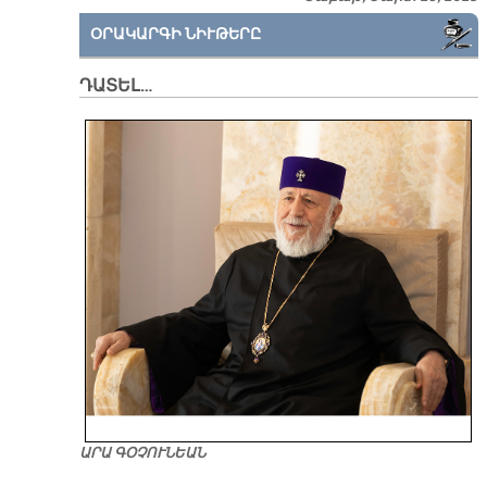
ՕՐԱԿԱՐԳԻ ՆԻՒԹԵՐԸ
ԴԱՏԵԼ…
ԱՐԱ ԳՕՉՈՒՆԵԱՆ