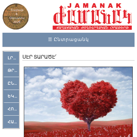
Շաբաթ
8,
Օգոստոս
2026
☰ Ընտրացանկ
ՍԷՐ ՏԱՐԱԾԷ՛
ԼՐԱՀՈՍ
ԹՐՔԱՀԱՅ ԿԵԱՆՔ
ԸՆԿԵՐԱՄՇԱԿՈՒԹԱՅԻՆ
ԵԿԵՂԵՑԱԿԱՆ
ՀՈԳԵՄՏԱՒՈՐ
ՀԱՐԹԱԿ