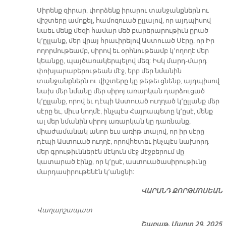
Սիրենք զիրար, փորձենք իրարու տանջանքներն ու
վիշտերը ամոքել, համոզուած ըլլալով, որ այդպիսով
նաեւ մենք մեզի համար մեծ բարերարութիւն ըրած
կ՚ըլլանք, մեր վրայ հրաւիրելով Աստուած Սէրը, որ Իր
ողորմութեամբ, սիրով եւ օրհնութեամբ կ՚ողողէ մեր
կեանքը, պայծառակերպելով մեզ: Իսկ մարդ-մարդ
փոխյարաբերութեան մէջ, երբ մեր նմանին
տանջանքներն ու վիշտերը կը թեթեւցնենք, այդպիսով
նախ մեր նմանը մեր սիրոյ առարկան դարձուցած
կ՚ըլլանք, որով եւ դէպի Աստուած ուղղած կ՚ըլլանք մեր
սէրը եւ, միւս կողմէ, ինչպէս Հայրապետը կ՚ըսէ, մենք
ալ մեր նմանին սիրոյ առարկան կը դառնանք,
միաժամանակ անոր եւս առիթ տալով, որ իր սէրը
դէպի Աստուած ուղղէ, որովհետեւ ինչպէս նախորդ
մեր գրութիւններէն մէկուն մէջ մէջբերում մը
կատարած էինք, որ կ՚ըսէ, աստուածասիրութիւնը
մարդասիրութենէն կ՚անցնի:
ՎԱՐԱՆԴ ՔՈՐԹՄՈՍԵԱՆ
Վաղարշապատ
Շաբաթ, Մարտ 29, 2025