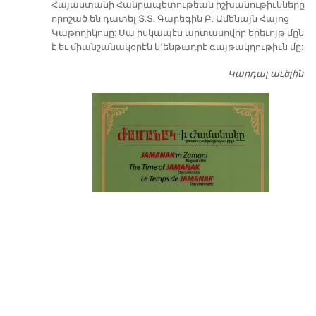
​Հայաստանի Հանրապետութեան իշխանութիւնները
որոշած են դատել Տ.Տ. Գարեգին Բ. Ամենայն Հայոց
Կաթողիկոսը: Սա իսկապէս արտասովոր երեւոյթ մըն
է եւ միանշանակօրէն կ՚ենթադրէ գայթակղութիւն մը:
Կարդալ աւելին
Դ