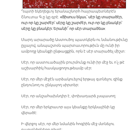
Ղպտի եկեղեցւոյ երանաշնորհ հայրապետներէն
Շնուտա Գ.ը կը գրէ.
«Յիսուս եկաւ՝ սէր կը տարածէր,
ուր որ կը շարժէր՝ սէրը կը շարժէր, ուր որ կը բնակէր՝
սէրը կը բնակէր: Երանի՜ որ սէր տարածես»
:
Մարդ արարածը Աստուծոյ պատկերն ու նմանութիւնը
ըլլալով, անպաշտօն պարտաւորութիւն մը ունի իր
ամբողջ կեանքի ընթացքին, որն է սէր տարածել միշտ:
Սէր, որ աստուածային բուրմունք ունի իր մէջ եւ ո՛չ թէ
աշխարհիկ հասկացողութեամբ սէր:
Սէր, որ մեր մէջէն արձակուելով երթայ գտնելու զինք
ընդունող ու ընկալող սիրտեր:
Սէր, որ անշահախնդիր է, փոխադարձ չսպասող:
Սէր, որ մեր երկրաւոր այս կեանքը երկնայինի կը
վերածէ:
Ի վերջոյ սէր, որ մեր նմանին հոգիին մէջ մտնելու
գաղտնիքները գիտէ: