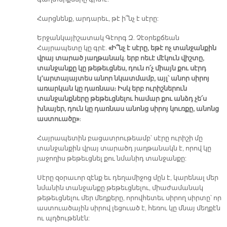
Հարցնենք, արդարեւ, թէ ի՞նչ է սէրը:
Երջանկայիշատակ Գէորգ Զ. Չէօրեքճեան
Հայրապետը կը գրէ.
«Ի՞նչ է սէրը, եթէ ոչ տանջանքին
վրայ տարած յաղթանակ. երբ ոեւէ մէկուն վիշտը,
տանջանքը կը թեթեւցնես, դուն ո՛չ միայն քու սէրդ
կ՚արտայայտես անոր նկատմամբ, այլ՝ անոր սիրոյ
առարկան կը դառնաս։ Իսկ երբ ուրիշներուն
տանջանքները թեթեւցնելու համար քու անձդ չե՛ս
խնայեր, դուն կը դառնաս անոնց սիրոյ կուռքը, անոնց
աստուածը»
։
Հայրապետին բացատրութեամբ՝ սէրը ուրիշի մը
տանջանքին վրայ տարածդ յաղթանակն է, որով կը
յաջողիս թեթեւցնել քու նմանիդ տանջանքը:
Սէրը զօրաւոր զէնք եւ դեղամիջոց մըն է, կարենալ մեր
նմանին տանջանքը թեթեւցնելու, միաժամանակ
թեթեւցնելու մեր մեղքերը, որովհետեւ սիրող սիրտը՝ որ
աստուածային սիրով լեցուած է, հեռու կը մնայ մեղքէն
ու պղծութենէն: