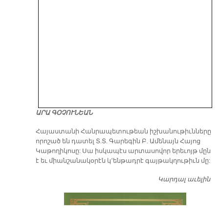
ԱՐԱ ԳՕՉՈՒՆԵԱՆ
​Հայաստանի Հանրապետութեան իշխանութիւնները
որոշած են դատել Տ.Տ. Գարեգին Բ. Ամենայն Հայոց
Կաթողիկոսը: Սա իսկապէս արտասովոր երեւոյթ մըն
է եւ միանշանակօրէն կ՚ենթադրէ գայթակղութիւն մը:
Կարդալ աւելին
Դ