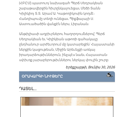
(ՀԲԸՄ) պատուոյ նախագահ Պերճ Սեդրակեան
շաբաթավերջին հիւրընկալուեցաւ Մեծի Տանն
Կիլիկիոյ Տ.Տ. Արամ Ա. Կաթողիկոսին կողմէ։
Հանդիպումը տեղի ունեցաւ Պիքֆայայի Ս.
Աստուածածին վանքէն ներս, Լիբանան։
Անթիլիասի աղբիւրներու հաղորդումներով՝ Պերճ
Սեդրակեան եւ Կիլիկեան աթոռի գահակալը
ընդհանուր արժեւորում մը կատարեցին՝ Հայաստանի
ներքին կացութեան, Միջին Արեւելքի առկայ
իրադարձութիւններուն, ինչպէս նաեւ Հայաստան-
սփիւռք յարաբերութիւններու ներկայ փուլին շուրջ։
Երեքշաբթի, Յունիս 30, 2026
ՕՐԱԿԱՐԳԻ ՆԻՒԹԵՐԸ
ԴԱՏԵԼ…