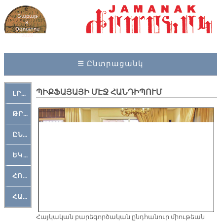
Շաբաթ
8,
Օգոստոս
2026
☰ Ընտրացանկ
ՊԻՔՖԱՅԱՅԻ ՄԷՋ ՀԱՆԴԻՊՈՒՄ
ԼՐԱՀՈՍ
ԹՐՔԱՀԱՅ ԿԵԱՆՔ
ԸՆԿԵՐԱՄՇԱԿՈՒԹԱՅԻՆ
ԵԿԵՂԵՑԱԿԱՆ
ՀՈԳԵՄՏԱՒՈՐ
ՀԱՐԹԱԿ
Հայկական բարեգործական ընդհանուր միութեան