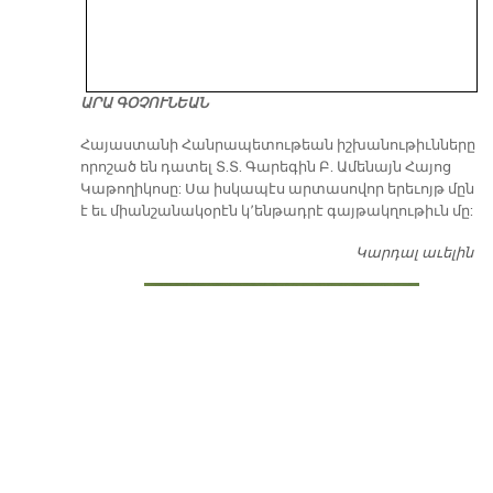
ԱՐԱ ԳՕՉՈՒՆԵԱՆ
​Հայաստանի Հանրապետութեան իշխանութիւնները
որոշած են դատել Տ.Տ. Գարեգին Բ. Ամենայն Հայոց
Կաթողիկոսը: Սա իսկապէս արտասովոր երեւոյթ մըն
է եւ միանշանակօրէն կ՚ենթադրէ գայթակղութիւն մը:
Կարդալ աւելին
Դ