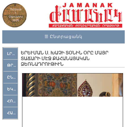
Ուրբաթ
7,
Օգոստոս
2026
☰ Ընտրացանկ
ԵՐԵՒՄԱՆ Ս. ԽԱՉԻ ՏՕՆԻՆ ՕՐԸ ՄԱՅՐ
ԼՐԱՀՈՍ
ՏԱՃԱՐԻ ՄԷՋ ՔԱՀԱՆԱՅԱԿԱՆ
ՁԵՌՆԱԴՐՈՒԹԻՒՆ
ԹՐՔԱՀԱՅ ԿԵԱՆՔ
ԸՆԿԵՐԱՄՇԱԿՈՒԹԱՅԻՆ
ԵԿԵՂԵՑԱԿԱՆ
ՀՈԳԵՄՏԱՒՈՐ
ՀԱՐԹԱԿ