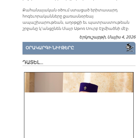
Քահանայական օծում ստացած երիտասարդ
հոգեւորականները քառասնօրեայ
ապաշխարութեան, աղօթքի եւ պատրաստութեան
շրջանը կ՚անցընեն Մայր Աթոռ Սուրբ Էջմիածնի մէջ։
Երկուշաբթի, Մայիս 4, 2026
ՕՐԱԿԱՐԳԻ ՆԻՒԹԵՐԸ
ԴԱՏԵԼ…