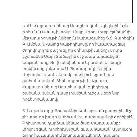
Երէկ, Հայաստանեայց Առաքելական Եկեղեցին նշեց
Երեւման Ս. Խաչի տօնը։ Մայր Աթոռ Սուրբ Էջմիածնի
մէջ արարողութիւններուն նախագահեց Տ.Տ. Գարեգին
Բ. Ամենայն Հայոց Կաթողիկոսը, որ հաւատացեալ
ժողովուրդին բաշխեց իր օրհնութիւնները։ Սուրբ
Էջմիածնի Մայր Տաճարին մէջ պատարագեց Տ.
Նաթան արք. Յովհաննիսեան։ Երեւման Ս. Խաչի
տօնին օրը, յընթացս Ս. Պատարագի, Նորին
Սրբազնութեան ձեռամբ տեղի ունեցաւ նաեւ
քահանայական ձեռնադրութիւն։ Այսպէս,
Հայաստանեայց Առաքելական Եկեղեցւոյ
քահանայական դասը լրամշակուեցաւ եօթ նոր
հոգեւորականով։
Տ. Նաթան արք. Յովհաննիսեան օրուան քարոզին մէջ
շեշտեց, որ խաչը մահուան եւ տառապանքի գործիքէն
Քրիստոսով դարձաւ կենաց ծառ, տառապանքէ
փրկութեան խորհրդանշան եւ պահապան՝ Աստուծոյ
բոլոր հաւատարիմ երկրպագուներուն համար։