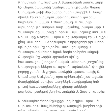
Քրիստոսի հրաշափառ Ս. Յարութեան տաղաւարը
նշուեցաւ բացառիկ խանդավառութեամբ։ Պոլսոյ
Ասիական ափի մեր եկեղեցիներու շարքին Ս. Խաչը
միակն էր, ուր տաղաւարի օրով մատուցուեցաւ
եպիսկոպոսական Ս. Պատարագ։ Ս. Զատկի
արարողութիւններուն նախագահեց, տաղաւարի Ս.
Պատարագը մատոյց եւ օրուան պատգամը տուաւ Տ.
Արամ արք. Աթէշեան, որու առընթերակայ էր Տ. Մելքոն
քհնյ. Փնարճեան։ Հոգեպարար երգեցողութիւններու
մթնոլորտին մէջ բոլոր հաւատացեալները Ս.
Պատարագին հետեւեցան հոգեւոր հրճուանքով։
Քարոզին մէջ Նորին Սրբազնութիւնը
հաւատացեալները տօնական աւետիսով ողջունեց։
Արարողութիւններու աւարտին, արձակման փուլին
բոլորը ջերմօրէն շրջապատեցին պատարագիչ Տ.
Արամ արք. Աթէշեանը, որու օրհնութիւնը ստացան։
Թաղեցիներէ եւ ուխտաւորներէ բաղկացեալ հոծ
թիւով հաւատացեալները զիրար անկեղծ
բարեմաղթանքով շնորհաւորեցին Ս. Զատկի առթիւ։
Ատենապետ Պերճ Զընկըքի կողմէ գլխաւորուած
Սկիւտարի Ս. Խաչ եկեղեցւոյ թաղային խորհուրդի