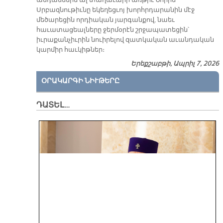
անդամներն ալ տաղաւարի առթիւ Նորին
Սրբազնութիւնը եկեղեցւոյ խորհրդարանին մէջ
մեծարեցին որդիական յարգանքով, նաեւ
հաւատացեալները ջերմօրէն շրջապատեցին՝
իւրաքանչիւրին նուիրելով զատկական աւանդական
կարմիր հաւկիթներ։
Երեքշաբթի, Ապրիլ 7, 2026
ՕՐԱԿԱՐԳԻ ՆԻՒԹԵՐԸ
ԴԱՏԵԼ…