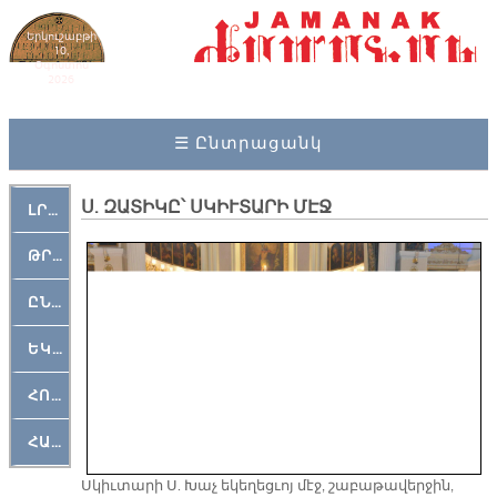
Երկուշաբթի
10,
Օգոստոս
2026
☰ Ընտրացանկ
Ս. ԶԱՏԻԿԸ՝ ՍԿԻՒՏԱՐԻ ՄԷՋ
ԼՐԱՀՈՍ
ԹՐՔԱՀԱՅ ԿԵԱՆՔ
ԸՆԿԵՐԱՄՇԱԿՈՒԹԱՅԻՆ
ԵԿԵՂԵՑԱԿԱՆ
ՀՈԳԵՄՏԱՒՈՐ
ՀԱՐԹԱԿ
Սկիւտարի Ս. Խաչ եկեղեցւոյ մէջ, շաբաթավերջին,