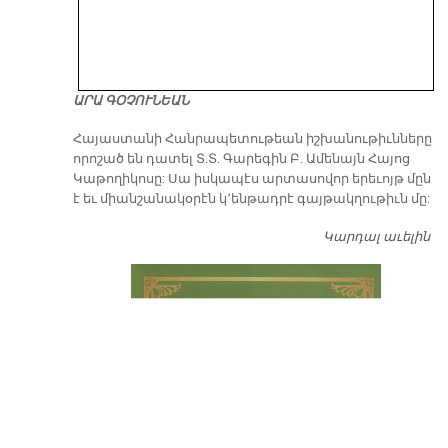
ԱՐԱ ԳՕՉՈՒՆԵԱՆ
​Հայաստանի Հանրապետութեան իշխանութիւնները
որոշած են դատել Տ.Տ. Գարեգին Բ. Ամենայն Հայոց
Կաթողիկոսը: Սա իսկապէս արտասովոր երեւոյթ մըն
է եւ միանշանակօրէն կ՚ենթադրէ գայթակղութիւն մը:
Կարդալ աւելին
Դ