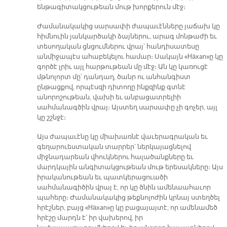
ենթագիտակցութեան մութ խորքերուն մէջ։
Ժամանակակից սարսափի ժապաւէնները յաճախ կը
հիմնուին յանկարծակի ձայներու, արագ մոնթաժի եւ
տեսողական ցնցումներու վրայ՝ հանդիսատեսը
անմիջապէս ահաբեկելու համար։ Սակայն «Häxan»ը կը
գործէ լրիւ այլ հարթութեան մը մէջ։ Ան կը կառուցէ
մթնոլորտ մը՝ դանդաղ, ծանր ու անհանգիստ
ընթացքով, որպէսզի դիտողը ինքզինք գտնէ
անորոշութեան, վախի եւ անբացատրելիի
սահմանագծին վրայ։ Այստեղ սարսափը չի գոչեր, այլ
կը շշնջէ։
Այս ժապաւէնը կը միախառնէ վաւերագրական եւ
գեղարուեստական տարրեր՝ ներկայացնելով
միջնադարեան վհուկներու հալածանքները եւ
մարդկային անգիտակցութեան մութ երեսակները։ Այս
իրականութեան եւ պատկերացուածի
սահմանագիծին վրայ է, որ կը ծնին ամենաահաւոր
պահերը։ Ժամանակակից թեքնոլոժին կրնայ ստեղծել
հրէշներ, բայց «Häxan»ը կը բացայայտէ, որ ամենամեծ
հրէշը մարդն է՝ իր վախերով, իր