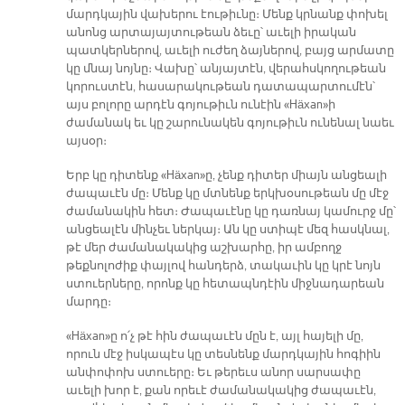
մարդկային վախերու էութիւնը։ Մենք կրնանք փոխել
անոնց արտայայտութեան ձեւը՝ աւելի իրական
պատկերներով, աւելի ուժեղ ձայներով, բայց արմատը
կը մնայ նոյնը։ Վախը՝ անյայտէն, վերահսկողութեան
կորուստէն, հասարակութեան դատապարտումէն՝
այս բոլորը արդէն գոյութիւն ունէին «Häxan»ի
ժամանակ եւ կը շարունակեն գոյութիւն ունենալ նաեւ
այսօր։
Երբ կը դիտենք «Häxan»ը, չենք դիտեր միայն անցեալի
ժապաւէն մը։ Մենք կը մտնենք երկխօսութեան մը մէջ
ժամանակին հետ։ Ժապաւէնը կը դառնայ կամուրջ մը՝
անցեալէն մինչեւ ներկայ։ Ան կը ստիպէ մեզ հասկնալ,
թէ մեր ժամանակակից աշխարհը, իր ամբողջ
թեքնոլոժիք փայլով հանդերձ, տակաւին կը կրէ նոյն
ստուերները, որոնք կը հետապնդէին միջնադարեան
մարդը։
«Häxan»ը ո՛չ թէ հին ժապաւէն մըն է, այլ հայելի մը,
որուն մէջ իսկապէս կը տեսնենք մարդկային հոգիին
անփոփոխ ստուերը։ Եւ թերեւս անոր սարսափը
աւելի խոր է, քան որեւէ ժամանակակից ժապաւէն,