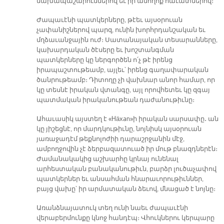
նախապաշարումներով եւ իր անողոք հաւատներով։
Ժապաւէնի պատկերները, թէեւ այսօրուան
չափանիշներով պարզ, ունին խորհրդանշական եւ
մղձաւանջային ուժ։ Սատանայական տեսարանները,
կախարդական ծէսերը եւ խոշտանգման
պատկերները կը ներգործեն ո՛չ թէ իրենց
իրապաշտութեամբ, այլեւ՝ իրենց գաղափարական
ծանրութեամբ։ Դիտողը չի վախնար անոր համար, որ
կը տեսնէ իրական վտանգը, այլ որովհետեւ կը զգայ
պատմական իրականութեան դաժանութիւնը։
Ահաւասիկ այստեղ է «Häxan»ի իրական սարսափը․ ան
կը յիշեցնէ, որ մարդկութիւնը, նոյնիսկ այսօրուան
յառաջադէմ թեքնոլոժիի դարաշրջանին մէջ,
ամբողջովին չէ ձերբազատուած իր մութ բնազդներէն։
Ժամանակակից աշխարհը կրնայ ունենալ
արհեստական բանականութիւն, բարձր լուծաչափով
պատկերներ եւ անսահման հնարաւորութիւններ,
բայց վախը՝ իր արմատական ձեւով, մնացած է նոյնը։
Առանձնայատուկ տեղ ունի նաեւ ժապաւէնի
վերաբերմունքը կնոջ հանդէպ։ Վհուկներու կերպարը