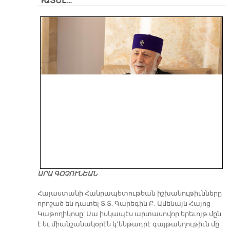
ԴԱՏԵԼ…
ԱՐԱ ԳՕՉՈՒՆԵԱՆ
​Հայաստանի Հանրապետութեան իշխանութիւնները
որոշած են դատել Տ.Տ. Գարեգին Բ. Ամենայն Հայոց
Կաթողիկոսը: Սա իսկապէս արտասովոր երեւոյթ մըն
է եւ միանշանակօրէն կ՚ենթադրէ գայթակղութիւն մը: