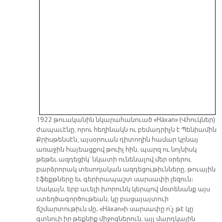
1922 թուականին նկարահանուած «Häxan» (Վհուկներ)
ժապաւէնը, որու հեղինակն ու բեմադրիչն է Պենիամին
Քրիսթենսէն, այսօրուան դիտողին համար կրնայ
առաջին հայեացքով թուիլ հին, պարզ ու նոյնիսկ
թեթեւ ազդեցիկ՝ նկատի ունենալով մեր օրերու
բարձրորակ տեսողական ազդեցութիւնները, թուային
էֆեքթները եւ գերիրապաշտ սարսափի լեզուն։
Սակայն, երբ աւելի խորունկ կերպով մօտենանք այս
ստեղծագործութեան, կը բացայայտուի
ճշմարտութիւն մը․ «Häxan»ի սարսափը ո՛չ թէ կը
գտնուի իր թեքնիք միջոցներուն, այլ մարդկային