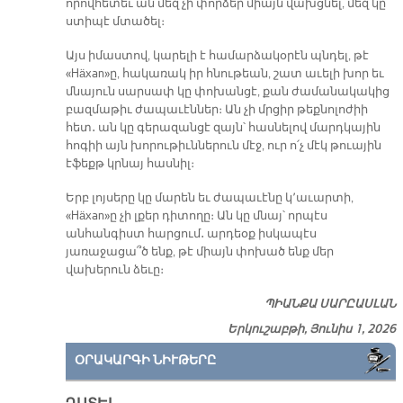
որովհետեւ ան մեզ չի փորձեր միայն վախցնել, մեզ կը
ստիպէ մտածել։
Այս իմաստով, կարելի է համարձակօրէն պնդել, թէ
«Häxan»ը, հակառակ իր հնութեան, շատ աւելի խոր եւ
մնայուն սարսափ կը փոխանցէ, քան ժամանակակից
բազմաթիւ ժապաւէններ։ Ան չի մրցիր թեքնոլոժիի
հետ․ ան կը գերազանցէ զայն՝ հասնելով մարդկային
հոգիի այն խորութիւններուն մէջ, ուր ո՛չ մէկ թուային
էֆեքթ կրնայ հասնիլ։
Երբ լոյսերը կը մարեն եւ ժապաւէնը կ՚աւարտի,
«Häxan»ը չի լքեր դիտողը։ Ան կը մնայ՝ որպէս
անհանգիստ հարցում․ արդեօք իսկապէս
յառաջացա՞ծ ենք, թէ միայն փոխած ենք մեր
վախերուն ձեւը։
ՊԻԱՆՔԱ ՍԱՐԸԱՍԼԱՆ
Երկուշաբթի, Յունիս 1, 2026
ՕՐԱԿԱՐԳԻ ՆԻՒԹԵՐԸ