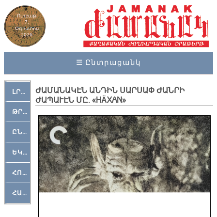
Ուրբաթ
7,
Օգոստոս
2026
☰ Ընտրացանկ
ԺԱՄԱՆԱԿԷՆ ԱՆԴԻՆ ՍԱՐՍԱՓ ԺԱՆՐԻ
ԼՐԱՀՈՍ
ԺԱՊԱՒԷՆ ՄԸ. «HÄXAN»
ԹՐՔԱՀԱՅ ԿԵԱՆՔ
ԸՆԿԵՐԱՄՇԱԿՈՒԹԱՅԻՆ
ԵԿԵՂԵՑԱԿԱՆ
ՀՈԳԵՄՏԱՒՈՐ
ՀԱՐԹԱԿ