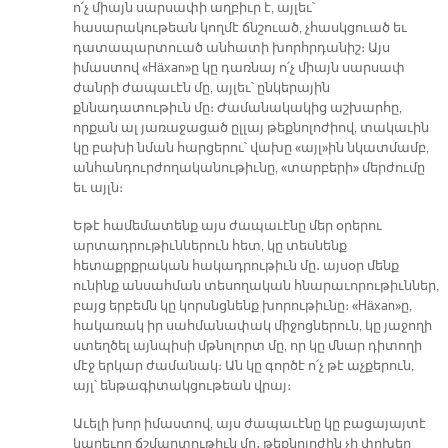
ո՛չ միայն սարսափի աղբիւր է, այլեւ՝
հասարակութեան կողմէ ճնշուած, չհասկցուած եւ
դատապարտուած անհատի խորհրդանիշ։ Այս
իմաստով «Häxan»ը կը դառնայ ո՛չ միայն սարսափ
ժանրի ժապաւէն մը, այլեւ՝ ընկերային
քննադատութիւն մը։ Ժամանակակից աշխարհը,
որքան ալ յառաջացած ըլլայ թեքնոլոժիով, տակաւին
կը բախի նման հարցերու՝ վախը «այլ»ին նկատմամբ,
անհանդուրժողականութիւնը, «տարբերի» մերժումը
եւ այլն։
Եթէ համեմատենք այս ժապաւէնը մեր օրերու
արտադրութիւններուն հետ, կը տեսնենք
հետաքրքրական հակադրութիւն մը․ այսօր մենք
ունինք անսահման տեսողական հնարաւորութիւններ,
բայց երբեմն կը կորսնցնենք խորութիւնը։ «Häxan»ը,
հակառակ իր սահմանափակ միջոցներուն, կը յաջողի
ստեղծել այնպիսի մթնոլորտ մը, որ կը մնար դիտողի
մէջ երկար ժամանակ։ Ան կը գործէ ո՛չ թէ աչքերուն,
այլ՝ ենթագիտակցութեան վրայ։
Աւելի խոր իմաստով, այս ժապաւէնը կը բացայայտէ
կարեւոր ճշմարտութիւն մը․ թեքնոլոժին չի փոխեր