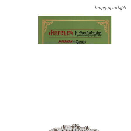
Կարդալ աւելին
Դ