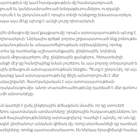
յտութիւն մը կամ հասկացութիւն մը համակարգուած,
ուած եւ կանխամտածուած խեղաթիւրումներու ուղղակի
ումն է եւ ընդունուած է որպէս տեղի ունեցողը իմաստաւորելու
ապա այս մէկը պէտք է աւելի լուրջ դիտարկուի:
յին փճացումը կամ քայքայումը՝ որպէս արտայայտութիւն պէտք է
ն դիտարկուի։ Ներկայիս գրեթէ բոլորս շրջապատուած ենք բռնութե
ականութեան եւ անպատժելիութեան օրինակներով, որոնց
ես կը դառնանք աշխատանքային, ընկերային, նոյնիսկ
կան միջավայրերու մէջ, ընկերային ցանցերու, հեռատեսիլի,
նցի մէջ կը հանդիպինք նման լուրերու եւ այս բոլորը տեղադրած 
յին փճացում» արտայայտութեան ներքեւ։ Պէտք է ընդունիլ, որ այ
կարգը կամ արտայայտութիւնը ճիշդ ախտորոշումն է մեր
կաշրջանի: Յատկանշական է այս արտայայտութեան
րդականացումը». անոր տարածուածութիւնը դարձած է մեր գտնո
ամի ախտանիշը։
 կարելի է ըսել ընկերային փճացման մասին, որ կը ստուերէ
երու պատմական արմատները՝ ընկերային հակասութիւններու նո
ած ծայրայեղութիւնները արտացոլելով։ Կարելի է պնդել, որ ան կը
ացնէ ընդհանուր անկման վիճակ մը, որով անտեսանելի կը դառնա
րիչները, որոնք պատասխանատու են ներկայ իրավիճակի համա