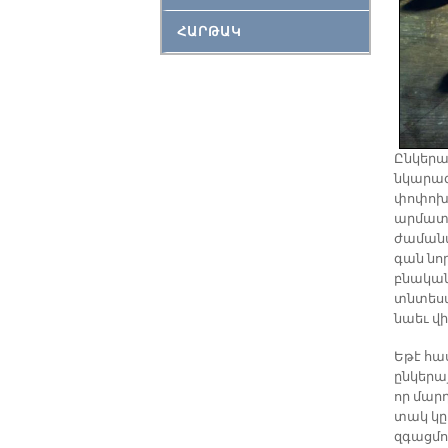
ՀԱՐԹԱԿ
Ընկերա
նկարագ
փոփոխո
արմատ
ժամանա
գան նո
բնական
տնտեսա
նաեւ վ
Եթէ հա
ընկերա
որ մար
տակ կը
զգացմո