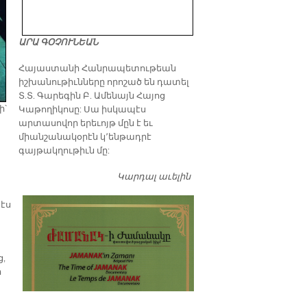
ԱՐԱ ԳՕՉՈՒՆԵԱՆ
​Հայաստանի Հանրապետութեան
իշխանութիւնները որոշած են դատել
Տ.Տ. Գարեգին Բ. Ամենայն Հայոց
ի՝
Կաթողիկոսը: Սա իսկապէս
արտասովոր երեւոյթ մըն է եւ
միանշանակօրէն կ՚ենթադրէ
գայթակղութիւն մը:
Կարդալ աւելին
Դատել…
էս
,
ր