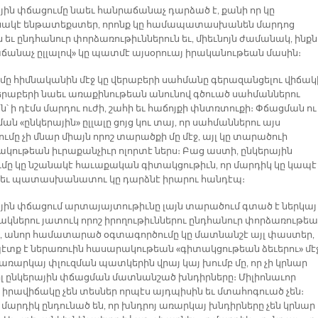
յին փճացումը նաեւ հանրաճանաչ դարձած է, քանի որ կը
ակէ ենթատեքստեր, որոնք կը համապատասխանեն մարդոց
 եւ ընդհանուր փորձառութիւններուն եւ, միեւնոյն ժամանակ, ինքն
ճանաչ ըլլալով» կը պատմէ այսօրուայ իրականութեան մասին։
մը հիմնականին մէջ կը վերաբերի սահմանը գերազանցելու վիճակ
վերաբերի նաեւ առաքինութեան անունով գծուած սահմաններու
 ի դէմս մարդու ուժի, շահի եւ հաճոյքի փնտռտուքի։ Փճացման ու
ան «ընկերային» ըլլալը ցոյց կու տայ, որ սահմաններու այս
մը չի մնար միայն որոշ տարածքի մը մէջ, այլ կը տարածուի
կութեան իւրաքանչիւր ոլորտէ ներս։ Բաց աստի, ընկերային
մը կը նշանակէ հաւաքական գիտակցութիւն, որ մարդիկ կը կապէ
 եւ պատասխանատու կը դարձնէ իրարու հանդէպ։
յին փճացում արտայայտութիւնը լայն տարածում գտած է ներկայ
կներու յատուկ որոշ իրողութիւններու ընդհանուր փորձառութեա
, անոր համատարած օգտագործումը կը մատնանշէ այլ փաստեր,
պէտք է ներառուին հասարակութեան «գիտակցութեան ձեւերու» մէ
 առարկայ փլուզման պատկերին վրայ կայ խումբ մը, որ չի կրնար
իլ ընկերային փճացման մատնանշած խնդիրները։ Միլիոնաւոր
 իրավիճակը չեն տեսներ որպէս այդպիսին եւ մտահոգուած չեն։
 մարդիկ ընդունած են, որ խնդրոյ առարկայ խնդիրները չեն կրնար