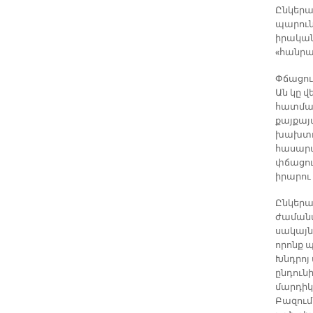
Ընկերա
պարուն
իրական
«հանրա
Փճացու
Ան կը 
հատման՝
քայքայմ
խախտու
հասարա
փճացու
իրարու
Ընկերա
ժամանա
սակայն
որոնք 
Խնդրոյ
ընդուն
մարդիկ
Բազում