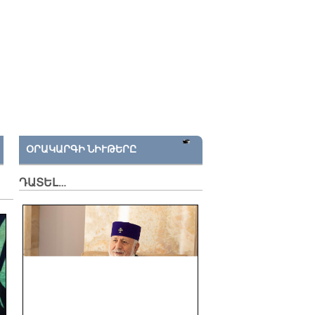
ՕՐԱԿԱՐԳԻ ՆԻՒԹԵՐԸ
ԴԱՏԵԼ…