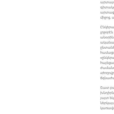
արտայա
գիտակց
արտացոլ
միջոց, 
Ընկերա
լրջօրէ
անօրին
ականատ
ընտանե
համացա
«ընկերա
հայեցա
ժամանա
«ժողով
ճգնաժ
Շատ բան
խնդիրն
յայտ եկ
ներկայ
կառավա