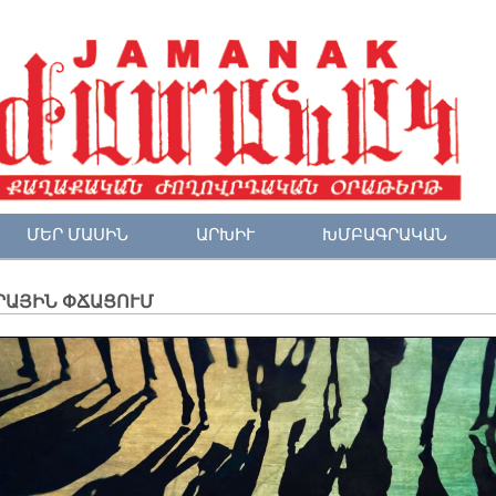
ՄԵՐ ՄԱՍԻՆ
ԱՐԽԻՒ
ԽՄԲԱԳՐԱԿԱՆ
ՐԱՅԻՆ ՓՃԱՑՈՒՄ