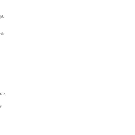
ին
ին։
մբ,
ջ։