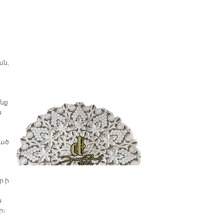
ան,
ենք
ս
ւած
ր ի
ն
ր։