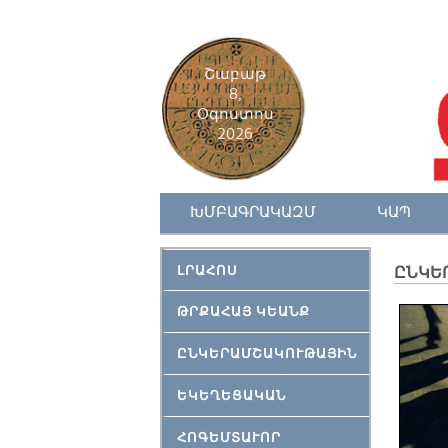
Շաբաթ
8,
Օգոստոս
2026
ԽՄԲԱԳՐԱԿԱԶՄ
ԿԱՊ
ԼՐԱՀՈՍ
ԸՆԿԵ
ԹՐՔԱՀԱՅ ԿԵԱՆՔ
ԸՆԿԵՐԱՄՇԱԿՈՒԹԱՅԻՆ
ԵԿԵՂԵՑԱԿԱՆ
ՀՈԳԵՄՏԱՒՈՐ