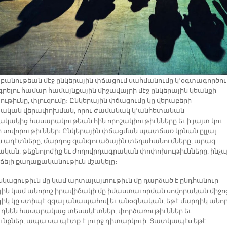
բանութեան մէջ ընկերային փճացում սահմանումը կ՚օգտագործու
րելու համար համայնքային միջավայրի մէջ ընկերային կեանքի
ւթիւնը, փլուզումը։ Ընկերային փճացումը կը վերաբերի
ական վերափոխման, որու ժամանակ կ՚անհետանան
կակից հասարակութեան հին որոշակիութիւնները եւ ի յայտ կու
ր սովորութիւններ։ Ընկերային փճացման պատճառ կրնան ըլլալ
 աղէտները, մարդոց զանգուածային տեղահանումները, արագ
կան, թեքնոլոժիք եւ ժողովրդագրական փոփոխութիւնները, ինչպ
իճելի քաղաքականութիւն մշակելը։
սկացութիւն մը կամ արտայայտութիւն մը դարձած է ընդհանուր
յին կամ անորոշ իրավիճակի մը իմաստաւորման սովորական միջոց
դիկ կը ստիպէ զգալ անապահով եւ անօգնական, եթէ մարդիկ անո
 դնեն հասարակաց տեսակէտներ, փորձառութիւններ եւ
ւնքներ, ապա սա պէտք է լուրջ դիտարկուի: Յատկապէս եթէ