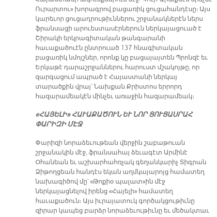
Ուրարտու» խորագրով բացառիկ ցուցահանդէսը։ Այս
կարեւոր ցուցադրութիւններու շրջանակներէն ներս
ֆրանսացի արուեստասէրներուն ներկայացուած է
Շիրակի երկրագիտական թանգարանի
հաւաքածուէն ընտրուած 137 հնագիտական
բացառիկ նմոյշներ, որոնք կը բացայայտեն Պրոնզէ եւ
Երկաթէ դարաշրջաններու հարուստ մշակոյթը, որ
զարգացում ապրած է Հայաստանի ներկայ
տարածքին վրայ՝ Նախքան Քրիստոս երրորդ
հազարամեակէն մինչեւ առաջին հազարամեակ։
«ՀԱՅԵԼԻ» ՀԱՒԱՔԱԾՈՒՆ ԵՒ ՆՈՐ ՑՈՒՑԱՍՐԱՀ
ՓԱՐԻԶԻ ՄԷՋ
Փարիզի նորաձեւութեան վերջին շաբաթուան
շրջանակին մէջ, ֆրանսահայ ձեւագէտ Արմինէ
Օհանեան եւ աշխարհահռչակ գեղանկարիչ Տիգրան
Ձիթողցեան հանդէս եկան աղմկայարոյց համատեղ
նախագիծով մը՝ «Թոքիօ պալատ»ին մէջ
ներկայացնելով իրենց «Հայելի» համատեղ
հաւաքածուն։ Այս իւրայատուկ գործակցութիւնը
զիրար կապեց բարձր նորաձեւութիւնը եւ մեծակտաւ