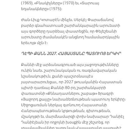
(1969), «Բնակիչները» (1970) եւ «Տարուայ
եղանակները» (1975)։
Ժան-Լիւք Կոտարէն մինչեւ Սերկէյ Փարաճանով
բարձր գնահատուած շարժանկարային արուեստի
այս գործերը դարձեալ փաստեցին, որ Փելեշեանի
արուեստը ժամանակէն անցնող համամարդկային
երեւոյթ մըն է։
ԴԷՊԻ ՔԱՆՆ 2027. ՀԱՅԱՍՏԱՆԸ ՊԱՏՈՒՈՅ ԵՐԿԻՐ
Քաննի մէջ արձանագրուած այս յաջողութիւնները
ունին նաեւ շարունակական ու ռազմավարական
նշանակութիւն, քանի պաշտօնապէս
յայտարարուեցաւ, որ 2027 թուականին Հայաստան
պիտի դառնայ Քաննի 80-րդ շարժանկարրի
փառատօնի «Քննադատներու շաբաթ» ծրագրի
«Յաջորդ քայլը» նախաձեռնութեան պատուոյ երկիրը։
Միջոցառման ներկայ գտնուող Հայաստանի
Հանրապետութեան կրթութեան, գիտութեան,
մշակոյթի եւ մարմնամարզի փոխ-նախարար Դանիէլ
Դանիէլեան իր ողջոյնի խօսքին մէջ շեշտեց, որ
տասնամեակներ շարունակ Հայաստանը ապրած է