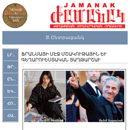
Կիրակի
9,
Օգոստոս
2026
☰ Ընտրացանկ
ՖՐԱՆՍԱՅԻ ՄԷՋ ՄՇԱԿՈՒԹԱՅԻՆ ԵՒ
ԼՐԱՀՈՍ
ԳԵՂԱՐՈՒԵՍՏԱԿԱՆ ՅԱՂԹԱՐՇԱՒ
ԹՐՔԱՀԱՅ ԿԵԱՆՔ
ԸՆԿԵՐԱՄՇԱԿՈՒԹԱՅԻՆ
ԵԿԵՂԵՑԱԿԱՆ
ՀՈԳԵՄՏԱՒՈՐ
ՀԱՐԹԱԿ