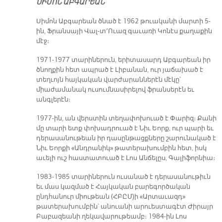
ՍԻՄՈՆ ԱԲԳԱՐԵԱՆ
Սիմոն Աբգարեան ծնած է 1962 թուականի մարտի 5-
ին, Ֆրանսայի Վալ-տ՚Ուազ գաւառի Կոնէս քաղաքին
մէջ։
1971-1977 տարիներուն, երիտասարդ Աբգարեան իր
ծնողքին հետ ապրած է Լիբանան, ուր յաճախած է
տեղւոյն հայկական վարժարաններէն մէկը՝
միաժամանակ ուսումնասիրելով ֆրանսերէն եւ
անգլերէն։
1977-ին, ան վերստին տեղափոխուած է Փարիզ։ Քանի
մը տարի ետք փոխադրուած է Նիւ Եորք, ուր պարի եւ
դերասանութեան իր դասընթացքները շարունակած է
Նիւ Եորքի «Անդրանիկ» թատերախումբին հետ, իսկ
աւելի ուշ հաստատուած է Լոս Անճելըս, Գալիֆորնիա։
1983-1985 տարիներուն ուսանած է դերասանութիւն
եւ մաս կազմած է Հայկական բարեգործական
ընդհանուր միութեան (ՀԲԸՄ)ի «Արտաւազդ»
թատերախումբին՝ անուանի արուեստագէտ Ժիրայր
Բաբազեանի ղեկավարութեամբ։ 1984-ին Լոս