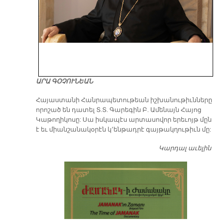
ԱՐԱ ԳՕՉՈՒՆԵԱՆ
​Հայաստանի Հանրապետութեան իշխանութիւնները
որոշած են դատել Տ.Տ. Գարեգին Բ. Ամենայն Հայոց
Կաթողիկոսը: Սա իսկապէս արտասովոր երեւոյթ մըն
է եւ միանշանակօրէն կ՚ենթադրէ գայթակղութիւն մը:
Կարդալ աւելին
Դ