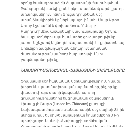
որոնք համադրուած են Հայաստանի Պատմութեան
Թանգարանի աւելի քան երկու տասնեակ արժէքաւոր
առարկաներուն հետ։ Ցուցադրութեան մէջ
առանձնակիօրէն կը ներկայացուի նաեւ Մայր Աթոռ
Սուրբ Էջմիածնէն փոխառնուած՝ Սուրբ
Բարդուղիմէոս առաքեալի մասունքարանը։ Երկու
հաւաքածոներու այս համատեղ ցուցադրութիւնը
յատուկ շեշտով կ՚ընդգծէ Հայաստանի եւ քրիստոնեայ
Արեւելքի բազմադարեան գեղարուեստական
ժառանգութեան ամբողջ հարստութիւնն ու
բազմազանութիւնը։
ՆԱԽԱՔՐԻՍՏՈՆԷԱԿԱՆ ՀԱՅԱՍՏԱՆԻ ԱԿՈՒՆՔՆԵՐԸ
Ֆրանսայի մէջ հայկական ներկայութիւնը ունի նաեւ
խորունկ պատմագիտական արմատներ, ինչ որ կը
փաստուի այս տարի կազմակերպուող
ցուցադրութիւններով եւ գիտական զեկոյցներով։
Լիւսաք-լէ-Շաթօ (Lussac-les-Châteaux) քաղաքի
Նախապատմութեան թանգարանին մէջ մայիսի 22-ին
սկիզբ առաւ եւ մինչեւ յառաջիկայ հոկտեմբերի 31-ը
պիտի շարունակուի «Նախաքրիստոնէական
Հայաստանի ակունքներուն մէջ. Կուր-Արաքսէն մինչեւ