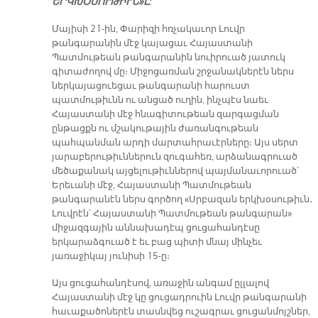
ԵՐԿԽՕՍՈՒԹԻՒՆ»Ը
Մայիսի 21-ին, Փարիզի հռչակաւոր Լուվր
թանգարանին մէջ կայացաւ Հայաստանի
Պատմութեան թանգարանին նուիրուած յատուկ
գիտաժողով մը։ Միջոցառման շրջանակներէն ներս
ներկայացուեցաւ թանգարանի հարուստ
պատմութիւնն ու անցած ուղին, ինչպէս նաեւ
Հայաստանի մէջ հնագիտութեան զարգացման
ընթացքն ու մշակութային ժառանգութեան
պահպանման արդի մարտահրաւէրները։ Այս սերտ
յարաբերութիւններուն զուգահեռ, արձանագրուած
մեծաքանակ այցելութիւններով պայմանաւորուած՝
Երեւանի մէջ, Հայաստանի Պատմութեան
թանգարանէն ներս գործող «Սրբազան երկխօսութիւն․
Լուվրէն՝ Հայաստանի Պատմութեան թանգարան»
միջազգային աննախադէպ ցուցահանդէսը
երկարաձգուած է եւ բաց պիտի մնայ մինչեւ
յառաջիկայ յունիսի 15-ը։
Այս ցուցահանդէսով, առաջին անգամ ըլլալով
Հայաստանի մէջ կը ցուցադրուին Լուվր թանգարանի
հաւաքածոներէն տասնվեց ուշագրաւ ցուցանմոյշներ,