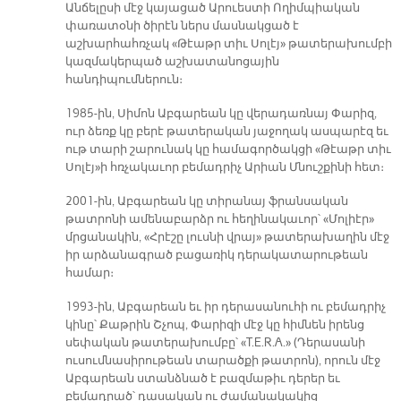
Անճելըսի մէջ կայացած Արուեստի Ողիմպիական
փառատօնի ծիրէն ներս մասնակցած է
աշխարհահռչակ «Թէաթր տիւ Սոլէյ» թատերախումբի
կազմակերպած աշխատանոցային
հանդիպումներուն։
1985-ին, Սիմոն Աբգարեան կը վերադառնայ Փարիզ,
ուր ձեռք կը բերէ թատերական յաջողակ ասպարէզ եւ
ութ տարի շարունակ կը համագործակցի «Թէաթր տիւ
Սոլէյ»ի հռչակաւոր բեմադրիչ Արիան Մնուշքինի հետ։
2001-ին, Աբգարեան կը տիրանայ ֆրանսական
թատրոնի ամենաբարձր ու հեղինակաւոր՝ «Մոլիէր»
մրցանակին, «Հրէշը լուսնի վրայ» թատերախաղին մէջ
իր արձանագրած բացառիկ դերակատարութեան
համար։
1993-ին, Աբգարեան եւ իր դերասանուհի ու բեմադրիչ
կինը՝ Քաթրին Շչոպ, Փարիզի մէջ կը հիմնեն իրենց
սեփական թատերախումբը՝ «T.E.R.A.» (Դերասանի
ուսումնասիրութեան տարածքի թատրոն), որուն մէջ
Աբգարեան ստանձնած է բազմաթիւ դերեր եւ
բեմադրած՝ դասական ու ժամանակակից