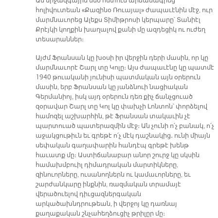
Ան միջազգային մեծ ոստում արձանագրեց
հոլիվուտեան «Քազինօ Ռուայալ» ժապաւէնին մէջ, ուր
մարմնաւորեց Ալեքս Տիմիթրոսի կերպարը՝ Տանիէլ
Քրէյկի կողքին խաղալով քանի մը ազդեցիկ ու ուժեղ
տեսարաններ։
Այժմ Ֆրանսան կը խօսի իր վերջին դերի մասին, որ կը
մարմնաւորէ Շարլ տը Կոլը։ Այս ժապաւէնը կը պատմէ
1940 թուականի յունիսի պատմական այն օրերուն
մասին, երբ Ֆրանսան կը յանձնուի նացիական
Գերմանիոյ, իսկ այդ օրերուն դեռ քիչ ճանչցուած
զօրավար Շարլ տը Կոլ կը փախչի Լոնտոն՝ փորձելով
համոզել աշխարհին, թէ Ֆրանսան տակաւին չէ
պարտուած պատերազմին մէջ։ Ան չունի ո՛չ բանակ, ո՛չ
աջակցութիւն եւ գրեթէ ո՛չ մէկ դաշնակից․ ունի միայն
սեփական գաղափարին հանդէպ գրեթէ խենթ
հաւատք մը։ Աստիճանաբար անոր շուրջ կը սկսին
համախմբուիլ դիմադրական մարտիկները,
զինուորները, ուսանողներն ու կամաւորները, եւ
շարժանկարը ինքնին, ռազմական տրամայէ
վերածուելով դիւցազներգական
արկածախնդրութեան, ի վերջոյ կը դառնայ
քաղաքական շնչահեղձուցիչ թրիլըր մը։