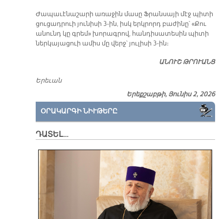
Ժապաւէնաշարի առաջին մասը Ֆրանսայի մէջ պիտի
ցուցադրուի յունիսի 3-ին, իսկ երկրորդ բաժինը՝ «Քու
անունդ կը գրեմ» խորագրով, հանդիսատեսին պիտի
ներկայացուի ամիս մը վերջ՝ յուլիսի 3-ին։
ԱՆՈՒՇ ԹՐՈՒԱՆՑ
Երեւան
Երեքշաբթի, Յունիս 2, 2026
ՕՐԱԿԱՐԳԻ ՆԻՒԹԵՐԸ
ԴԱՏԵԼ…