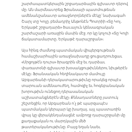
շարժապատկերային շրջադարձային գլխաւոր դերով
մը։ Ան մարմնաւորեց Ֆրանսայի պատմութեան
ամենանշանաւոր առաջնորդներէն մէկը՝ նախագահ
Շարլ տը Կոլը, բեմադրիչ Անթոնէն Պոտրիի «Տը Կոլ․
Երկաթէ շրջադարձ» ծաւալուն կենսագրական
շարժաշարի առաջին մասին մէջ, որ կը կոչուի «Տը Կոլի
ճակատամարտը․ Երկաթէ դարաշրջան»։
Այս հինգ ժամնոց պատմական վիպերգութեան
համաշխարհային առաջնախաղը ցուցադրուեցաւ
«Մրցոյթէն դուրս» ծրագրին մէջ եւ դարձաւ
փառատօնի գլխաւոր խօսակցութիւններու նիւթերէն
մէկը։ Ֆրանսական հեղինակաւոր մամուլը
Աբգարեանի դերակատարութիւնը որակեց որպէս
տարուան ամենաուժեղ, համոզիչ եւ հոգեբանական
խորութիւն ունեցող դերասանական
աշխատանքներէն մէկը։ Քննադատները յատուկ
շեշտեցին, որ Աբգարեան ո՛չ թէ պարզապէս
պատմական կերպար կը խաղայ, այլ պաստառին
վրայ կը վերակենդանացնէ ամբողջ դարաշրջանի մը
քաղաքական ու մարդկային մեծ
թատերականութիւնը։ Բայց եղան նաեւ