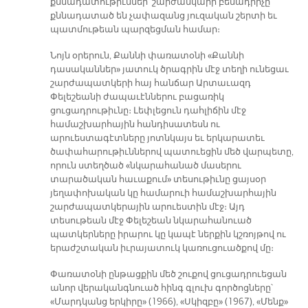
քննադատութիւններ՝ շարժանկարի բեմադրիչը
քննադատած են չափազանց յուզական շերտի եւ
պատմութեան պարզեցման համար։
Նոյն օրերուն, Քաննի փառատօնի «Քաննի
դասականներ» յատուկ ծրագրին մէջ տեղի ունեցաւ
շարժապատկերի հայ հանճար Արտաւազդ
Փելեշեանի ժապաւէններու բացառիկ
ցուցադրութիւնը։ Լեփլեցուն դահլիճին մէջ
համաշխարհային հանդիսատեսն ու
արուեստագէտները յոտնկայս եւ երկարատեւ
ծափահարութիւններով պատուեցին մեծ վարպետը,
որուն ստեղծած «նկարահանած մասերու
տարածական հաւաքում» տեսութիւնը ցայսօր
յեղափոխական կը համարուի համաշխարհային
շարժապատկերային արուեստին մէջ։ Այդ
տեսութեան մէջ Փելեշեան նկարահանուած
պատկերները իրարու կը կապէ ներքին կշռոյթով ու
երաժշտական իւրայատուկ կառուցուածքով մը։
Փառատօնի ընթացքին մեծ շուքով ցուցադրուեցան
անոր վերականգնուած հինգ գլուխ գործոցները՝
«Մարդկանց երկիրը» (1966), «Սկիզբը» (1967), «Մենք»