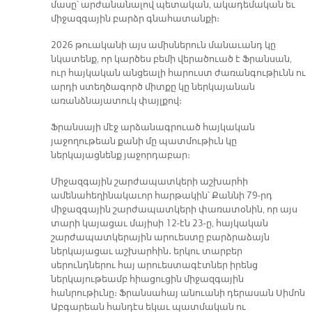
մասը՝ արժանանալով պետական, ակադեմական եւ
միջազգային բարձր գնահատանքի։
2026 թուականի այս ամիսներուն մանաւանդ կը
նկատենք, որ կարծես բեմի վերածուած է Ֆրանսան,
ուր հայկական անցեալի հարուստ ժառանգութիւնն ու
արդի ստեղծագործ միտքը կը ներկայանան
առանձնայատուկ փայլքով։
Ֆրանսայի մէջ արձանագրուած հայկական
յաջողութեան քանի մը պատմութիւն կը
ներկայացնենք յաջորդաբար։
Միջազգային շարժապատկերի աշխարհի
ամենահեղինակաւոր հարթակին՝ Քաննի 79-րդ
միջազգային շարժապատկերի փառատօնին, որ այս
տարի կայացաւ մայիսի 12-էն 23-ը, հայկական
շարժապատկերային արուեստը բարձրաձայն
ներկայացաւ աշխարհին․ երկու տարբեր
սերունդներու հայ արուեստագէտներ իրենց
ներկայութեամբ հիացուցին միջազգային
հանրութիւնը։ Ֆրանսահայ անուանի դերասան Սիմոն
Աբգարեան հանդէս եկաւ պատմական ու