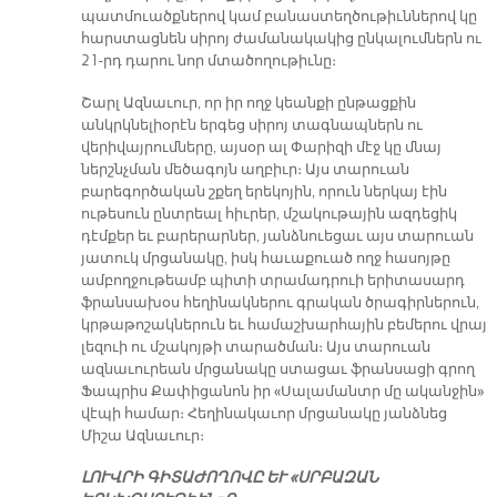
պատմուածքներով կամ բանաստեղծութիւններով կը
հարստացնեն սիրոյ ժամանակակից ընկալումներն ու
21-րդ դարու նոր մտածողութիւնը։
Շարլ Ազնաւուր, որ իր ողջ կեանքի ընթացքին
անկրկնելիօրէն երգեց սիրոյ տագնապներն ու
վերիվայրումները, այսօր ալ Փարիզի մէջ կը մնայ
ներշնչման մեծագոյն աղբիւր։ Այս տարուան
բարեգործական շքեղ երեկոյին, որուն ներկայ էին
ութեսուն ընտրեալ հիւրեր, մշակութային ազդեցիկ
դէմքեր եւ բարերարներ, յանձնուեցաւ այս տարուան
յատուկ մրցանակը, իսկ հաւաքուած ողջ հասոյթը
ամբողջութեամբ պիտի տրամադրուի երիտասարդ
ֆրանսախօս հեղինակներու գրական ծրագիրներուն,
կրթաթոշակներուն եւ համաշխարհային բեմերու վրայ
լեզուի ու մշակոյթի տարածման։ Այս տարուան
ազնաւուրեան մրցանակը ստացաւ ֆրանսացի գրող
Ֆապրիս Քափիցանոն իր «Սալամանտր մը ականջին»
վէպի համար։ Հեղինակաւոր մրցանակը յանձնեց
Միշա Ազնաւուր։
ԼՈՒՎՐԻ ԳԻՏԱԺՈՂՈՎԸ ԵՒ «ՍՐԲԱԶԱՆ