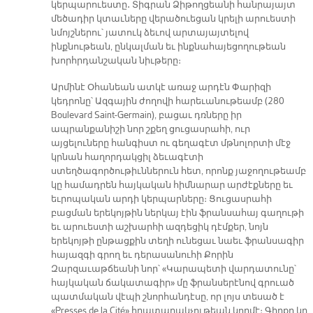
կերպարուեստը․ Տիգրան Ձիթողցեանի հանրայայտ
մեծադիր կտաւները վերածուեցան կրելի արուեստի
նմոյշներու՝ յատուկ ձեւով արտայայտելով
ինքնութեան, ընկալման եւ ինքնահայեցողութեան
խորհրդանշական նիւթերը։
Արմինէ Օհանեան ատկէ առաջ արդէն Փարիզի
կեդրոնը՝ Ազգային ժողովի հարեւանութեամբ (280
Boulevard Saint-Germain), բացաւ դռները իր
ապրանքանիշի նոր շքեղ ցուցասրահի, ուր
այցելուները հանգիստ ու գեղագէտ մթնոլորտի մէջ
կրնան հաղորդակցիլ ձեւագէտի
ստեղծագործութիւններուն հետ, որոնք յաջողութեամբ
կը համադրեն հայկական հիմնարար արժէքները եւ
եւրոպական արդի կերպարները։ Ցուցասրահի
բացման երեկոյթին ներկայ էին ֆրանսահայ գաղութի
եւ արուեստի աշխարհի ազդեցիկ դէմքեր, նոյն
երեկոյթի ընթացքին տեղի ունեցաւ նաեւ ֆրանսագիր
հայազգի գրող եւ դերասանուհի Քորին
Զարզաւաթճեանի նոր՝ «Կարապետի վարդատունը՝
հայկական ճակատագիր» մը ֆրանսերէնով գրուած
պատմական վէպի շնորհանդէսը, որ լոյս տեսած է
«Presses de la Cité» հրատարակչութեան կողմէ։ Գիրքը կը