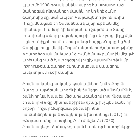
պատմէ 1908 թուականին Փարիզ հաստատուած
Յակոբեան ընտանիքի մասին, որ կը կրէ ծանր
գաղտնիք մը. նահապետ Կարապետի թոռնուհին՝
Ռոզը, մնացած էր Օսմանեան կայսրութեան մէջ՝
միանալու համար դիմադրական շարժման։ Տասը
տարի անց անոր բացակայութիւնը դեռ բաց վէրք մըն
է ընտանիքին համար, իսկ անոր հայրը՝ Հայկը, կը ձգէ
Փարիզը ու կը մեկնի Պոլիս՝ փնտռելու ճշմարտութիւնը,
թէ արդեօք ան մահացա՞ծ է «Անեմաս» բանտին մէջ, թէ
առեւանգուած է, ստեղծելով յուզիչ պատմութիւն մը
յիշողութեան, գաղթի եւ ընտանեկան կապերու
անկոտրում ուժի մասին։
Ֆրանսական գրական շրջանակներուն մէջ Քորին
Զարզաւաթճեան արդէն իսկ ճանչցուած անուն մըն է,
քանի որ նախապէս մեծ արձագանգով լոյս ընծայած
էր անոր «Ռոզը Տիարպեքիրէն» վէպը, ինչպէս նաեւ իր
եղբօր՝ Ռիշար Զարզաւաթճեանի հետ
համահեղինակած «Հայկական խոհանոց» (2017) եւ
«Հայաստանը եւ հայերը A-էն մինչեւ Z» (2020)
ֆրանսալեզու ճանաչողական կարեւոր հատորները։