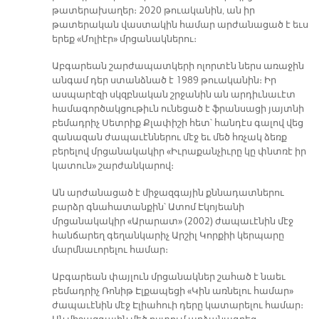
թատերախաղեր։ 2020 թուականին, ան իր
թատերական վաստակին համար արժանացած է եւս
երեք «Մոլիէր» մրցանակներու։
Աբգարեան շարժապատկերի ոլորտէն ներս առաջին
անգամ դեր ստանձնած է 1989 թուականին։ Իր
ասպարէզի սկզբնական շրջանին ան արդիւնաւէտ
համագործակցութիւն ունեցած է ֆրանսացի յայտնի
բեմադրիչ Սետրիք Քլափիշի հետ՝ հանդէս գալով վեց
զանազան ժապաւէններու մէջ եւ մեծ հռչակ ձեռք
բերելով մրցանակակիր «Իւրաքանչիւրը կը փնտռէ իր
կատուն» շարժանկարով։
Ան արժանացած է միջազգային քննադատներու
բարձր գնահատանքին՝ Ատոմ Էկոյեանի
մրցանակակիր «Արարատ» (2002) ժապաւէնին մէջ
հանճարեղ գեղանկարիչ Արշիլ Կորքիի կերպարը
մարմնաւորելու համար։
Աբգարեան փայլուն մրցանակներ շահած է նաեւ
բեմադրիչ Ռոնիթ Էլքապեցի «Կին առնելու համար»
ժապաւէնին մէջ Էլիահուի դերը կատարելու համար։