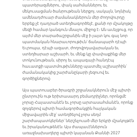
պատերազմներու, փակ սահմաններու եւ
մեկուսացման ծանրութեան ներքոյ, սակայն, նոյնիսկ
ամենադժուար ժամանակներուն մեր ժողովուրդը
երբեք չէ դադրած ստեղծագործելէ, քանի որ մշակոյթը
մեզի համար կանգուն մնալու միջոց է։ Ան աւելցուց, որ
այժմ մեր տարածաշրջանին մէջ ի յայտ կու գայ նոր
պատմական հնարաւորութիւն՝ ճանապարհ դէպի
Եւրոպա, դէպի ազատ, ժողովրդավարական եւ
ստեղծարար աշխարհ, եւ մենք կը փափաքինք մեր
տոկունութեան, սիրոյ եւ ապագայի հանդէպ
հաւատքի պատմութիւնները պատմել աշխարհին՝
ժամանակակից շարժանըկարի լեզուով եւ
գործիքներով։
Այս պատուաբեր ծրագրի շրջանակներուն մէջ պիտի
ընտրուին ութ երիտասարդ բեմադրիչներ, որոնցմէ
չորսը Հայաստանէն եւ չորսը արտասահմանէն, որոնք
զոյգերով պիտի համագործակցին հայկական
միջավայրին մէջ՝ ստեղծելով չորս սեղմ
շարժապատկերներ՝ ներշնչուած մեր երկրի մշակոյթէն
եւ իրականութենէն։ Այս ժապաւէններուն
առաջնախաղերը պիտի կայանան Քաննի 2027