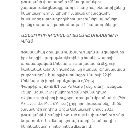
թուականի փառատօնի «Քննադատներու
շաբաթուան» ընթացքին, որմէ ետք հայ բեմադրիչները
հնարաւորութիւն պիտի ունենան միջազգային
համատեղ արտադրողներու առջեւ ներկայացնելու
իրենց ապագայ կարճաժապաւէն նախագիծերը։
ԱԶՆԱՒՈՒՐԻ ԳՐԱԿԱՆ ՄՐՑԱՆԱԿԸ ՄՈՆՄԱՐԹՐԻ
ՎՐԱՅ
Ֆրանսահայ գրական ու մշակութային այս զարթօնքը
իր գեղեցիկ գագաթնակէտին կը հասնի Փարիզի
առասպելական Մոնմարթր թաղամասին մէջ, ուր
հայկական անունը դարձեալ կը դառնայ ֆրանսական
բարձրագոյն մշակոյթի առանցքը։ Մայիսի 22-ին,
Մոնմարթրի խորհրդանշական «լ՚Օթել
Փարթիքիւլիէ»ին (L’Hôtel Particulier) մէջ, տեղի ունեցաւ
«Շարլ Ազնաւուր» ընկերութեան հիմնադրած
«Ազնաւուրի սիրոյ խօսքերու գրական մրցանակ»ի (Prix
Aznavour des Mots d’Amour) չորրորդ փառատօնը։ Մեծն
շանսոնիէի որդիին՝ Միշա Ազնաւուրի կողմէ 2023
թուականին կեանքի կոչուած այս նախաձեռնութիւնը
նպատակ ունի մեծարելու այն արդի ֆրանսագիր
հեղինակները, որոնք իրենց վէպերով,