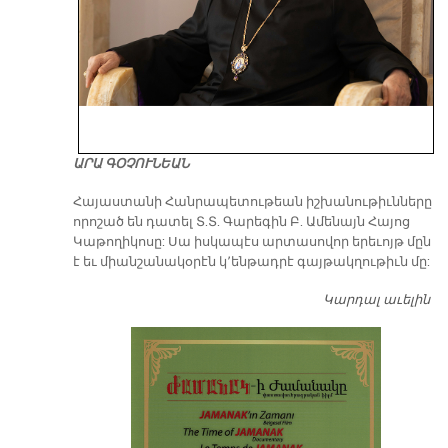
ԱՐԱ ԳՕՉՈՒՆԵԱՆ
​Հայաստանի Հանրապետութեան իշխանութիւնները
որոշած են դատել Տ.Տ. Գարեգին Բ. Ամենայն Հայոց
Կաթողիկոսը: Սա իսկապէս արտասովոր երեւոյթ մըն
է եւ միանշանակօրէն կ՚ենթադրէ գայթակղութիւն մը:
Կարդալ աւելին
Դ