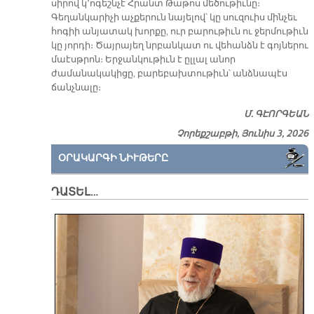
սիրով կ՚ոգեշնչէ Հրանտ Թաթոս մեծութիւնը։
Գեղանկարիչի աչքերուն նայելով՝ կը սուզուիս մինչեւ
հոգիի անյատակ խորքը, ուր բարութիւն ու ջերմութիւն
կը յորդի։ Ծայրայեղ նրբանկատ ու վեհանձն է գոյներու
մաէսթրոն։ Երջանկութիւն է ըլլալ անոր
ժամանակակիցը, բարեբախտութիւն՝ անձնապէս
ճանչնալը։
Մ. ԳԷՈՐԳԵԱՆ
Չորեքշաբթի, Յունիս 3, 2026
ՕՐԱԿԱՐԳԻ ՆԻՒԹԵՐԸ
ԴԱՏԵԼ…