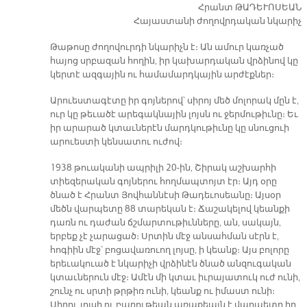
Հրանտ ԹԱԴԵՒՈՍԵԱՆ
Հայաստանի ժողովրդական նկարիչ
Թաթոսը ժողովուրդի նկարիչն է։ Ան ամուր կառչած
հայոց սրբազան հողին, իր կախարդական վրձինով կը
կերտէ ազգային ու համամարդկային արժէքներ։
Արուեստագէտը իր գոյներով՝ սիրոյ մեծ մոլորակ մըն է,
ուր կը թեւածէ արեգակնային լոյսն ու ջերմութիւնը։ Եւ
իր արարած կտաւներէն մարդկութիւնը կը սնուցուի
արուեստի կենսատու ուժով։
1938 թուականի ապրիլի 20-ին, Շիրակ աշխարհի
տիեզերական գոյներու հողմապտոյտ էր։ Այդ օրը
ծնած է Հրանտ Յովհաննէսի Թադեւոսեանը։ Այսօր
մեծն վարպետը 88 տարեկան է։ Ճաշակելով կեանքի
դառն ու դաժան ճշմարտութիւնները, ան, սակայն,
երբեք չէ չարացած։ Սրտին մէջ անսահման սէրն է,
հոգիին մէջ՝ բոցավառուող լոյսը, ի կեանք։ Այս բոլորը
երեւակուած է նկարիչի վրձինէն ծնած անզուգական
կտաւներուն մէջ։ Ամէն մի կտաւ իւրայատուկ ուժ ունի,
շունչ ու սրտի թրթիռ ունի, կեանք ու իմաստ ունի։
Սիրոյ, լոյսի ու բարութեան առաքեալն է վարպետը իր