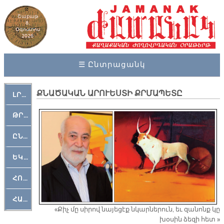
Շաբաթ
8,
Օգոստոս
2026
☰ Ընտրացանկ
ՔՆԱԾԱԿԱՆ ԱՐՈՒԵՍՏԻ ՔՐՄԱՊԵՏԸ
ԼՐԱՀՈՍ
ԹՐՔԱՀԱՅ ԿԵԱՆՔ
ԸՆԿԵՐԱՄՇԱԿՈՒԹԱՅԻՆ
ԵԿԵՂԵՑԱԿԱՆ
ՀՈԳԵՄՏԱՒՈՐ
ՀԱՐԹԱԿ
«Քիչ մը սիրով նայեցէք նկարներուն, եւ զանոնք կը
խօսին ձեզի հետ »