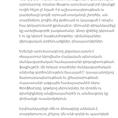
արուեստով։ Հրանտ Թաթոս արուեստագէտի կեանքի
ուղին հեշտ չէ եղած։ Իր աշխատասիրութեան ու
բարձրեալի կողմէ տրուած տաղանդի շնորհիւ, ան
տարիներու բովին մէջ թրծուած ու կայացած է որպէս
հայ գեղարուեստի քրմապետ։ Անուանի գեղանկարիչը
կը ստեղծագործէ բազմաժանր։ Անոր վրձինը կերտած
է ու կը կերտէ նաթիւրմորթներ, դիմանկարներ,
վերացական յօրինուածքներ, բնապատկերներ։
Երեւելի արուեստագէտը շրջանաւարտն է
«Խաչատուր Աբովեան» Հայկական պետական
մանկավարժական համալսարանի գեղագիտութեան
ֆաքիւլթէի։ Ան երկար տարիներ մանկավարժական
անխոնջ գործունէութիւն ծաւալած է՝ դասաւանդելով
ճարտարապետութեան եւ շինարարութեան
Հայաստանի ազգային համալսարանէն ներս։
Փրոֆեսէօրը, կրթելով սերունդներ, իր փորձն ու
գիտելիքները անվերապահօրէն ու անմնացորդ կը
փոխանցէ ուսանողներուն։
Երփնանկարիչի ոճն ու ձեռագիրը աննման է,
տարբերուող ու շէնշող։ Ան ունի գոյնի եւ պատկերի