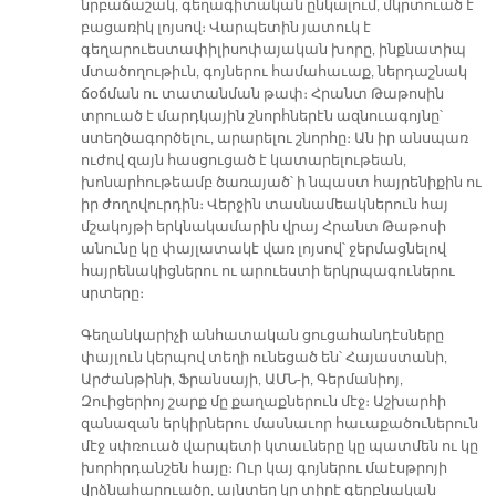
նրբաճաշակ, գեղագիտական ընկալում, մկրտուած է
բացառիկ լոյսով։ Վարպետին յատուկ է
գեղարուեստափիլիսոփայական խորը, ինքնատիպ
մտածողութիւն, գոյներու համահաւաք, ներդաշնակ
ճօճման ու տատանման թափ։ Հրանտ Թաթոսին
տրուած է մարդկային շնորհներէն ազնուագոյնը՝
ստեղծագործելու, արարելու շնորհը։ Ան իր անսպառ
ուժով զայն հասցուցած է կատարելութեան,
խոնարհութեամբ ծառայած՝ ի նպաստ հայրենիքին ու
իր ժողովուրդին։ Վերջին տասնամեակներուն հայ
մշակոյթի երկնակամարին վրայ Հրանտ Թաթոսի
անունը կը փայլատակէ վառ լոյսով՝ ջերմացնելով
հայրենակիցներու ու արուեստի երկրպագուներու
սրտերը։
Գեղանկարիչի անհատական ցուցահանդէսները
փայլուն կերպով տեղի ունեցած են՝ Հայաստանի,
Արժանթինի, Ֆրանսայի, ԱՄՆ-ի, Գերմանիոյ,
Զուիցերիոյ շարք մը քաղաքներուն մէջ։ Աշխարհի
զանազան երկիրներու մասնաւոր հաւաքածուներուն
մէջ սփռուած վարպետի կտաւները կը պատմեն ու կը
խորհրդանշեն հայը։ Ուր կայ գոյներու մաէսթրոյի
վրձնահարուածը, այնտեղ կը տիրէ գերբնական