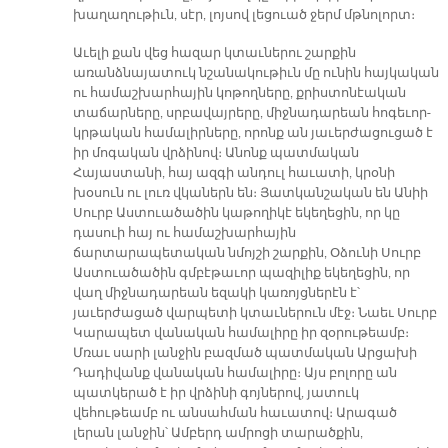
խաղաղութիւն, սէր, լոյսով լեցուած ջերմ մթնոլորտ։
Աւելի քան վեց հազար կտաւներու շարքին
առանձնայատուկ նշանակութիւն մը ունին հայկական
ու համաշխարհային կոթողները, քրիստոնէական
տաճարները, սրբավայրերը, միջնադարեան հոգեւոր-
կրթական համալիրները, որոնք ան յաւերժացուցած է
իր մոգական վրձինով։ Անոնք պատմական
Հայաստանի, հայ ազգի անդուլ հաւատի, կրօնի
խօսուն ու լուռ վկաներն են։ Յատկանշական են Անիի
Սուրբ Աստուածածին կաթողիկէ եկեղեցին, որ կը
դասուի հայ ու համաշխարհային
ճարտարապետական նմոյշի շարքին, Օձունի Սուրբ
Աստուածածին գմբէթաւոր պազիլիք եկեղեցին, որ
վաղ միջնադարեան եզակի կառոյցներէն է՝
յաւերժացած վարպետի կտաւներուն մէջ։ Նաեւ Սուրբ
Կարապետ վանական համալիրը իր զօրութեամբ։
Մռաւ սարի լանջին բազմած պատմական Արցախի
Դադիվանք վանական համալիրը։ Այս բոլորը ան
պատկերած է իր վրձինի գոյներով, յատուկ
վեհութեամբ ու անսահման հաւատով։ Արագած
լերան լանջին՝ Ամբերդ ամրոցի տարածքին,