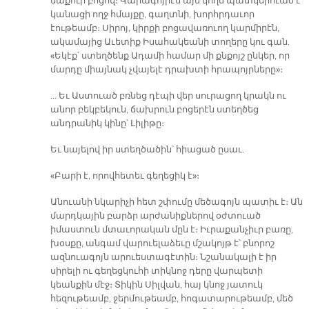
մաքուր բոցով։ Վարագոյրէն այն կողմ պատկերուած է
կանացի ողջ հմայքը, գաղտնի, խորհրդաւոր
էութեամբ։ Սիրոյ, կիրքի բոցավառուող կարմիրէն,
ակամայից Աւետիք Իսահակեանի տողերը կու գան.
«Եկէք՝ ստեղծենք Ադամի համար մի քնքոյշ ընկեր, որ
մարդը միայնակ չվայելէ դրախտի հրապոյրները»։
… Եւ Աստուած բռնեց դէպի վեր սուրացող կրակն ու
անոր բեկբեկուն, ճախրուն բոցերէն ստեղծեց
անդրանիկ կինը՝ Լիլիթը։
Եւ նայելով իր ստեղծածին՝ հիացած ըսաւ.
«Բարի է, որովհետեւ գեղեցիկ է»։
Անուանի նկարիչի հետ շփումը մեծագոյն պատիւ է։ Ան
մարդկային բարձր արժանիքներով օժտուած
իմաստուն մտաւորական մըն է։ Իւրաքանչիւր բառը,
խօսքը, անգամ վարուելաձեւը մշակոյթ է՝ բնորոշ
ազնուագոյն արուեստագէտին։ Նշանակալի է իր
սիրելի ու գեղեցկուհի տիկնոջ դերը վարպետի
կեանքին մէջ։ Տիկին Սիլվան, հայ կնոջ յատուկ
հեզութեամբ, ջերմութեամբ, հոգատարութեամբ, մեծ