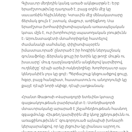
Գլխաւոր մեղեդին կանգ առած ակնթարթն է։ Երբ
երաժշտութիւնը դադրած է, բայց օդին մէջ կը
սաւառնին հնչիւնները։ Կտաւին մէջ մենակատարը
ճերմակ ցուլն է՝ յստակ, մաքուր, առինքնող։ Սա
երաժշտա-խոհափիլիսոփայական առասպելական
կտաւ մըն է, ուր խորհուրդը սպասողական լռութիւնն
է։ Արուեստագէտի մտահորիզոնը հատելով
ժամանակի սահմանը, փիլիսոփայօրէն
իմաստաւորած՝ ընտրած է իր հոգիին ներդաշնակ
գունաֆոնը։ Ճերմակ ցուլը իր ետին կը թողէ մութն ու
խաւարը՝ մուգ դարչնագոյնէն անցնելով կարմիրով,
ուղենիշը՝ դէպի արեւի ոսկեդեղինը։ Խորհրդաւոր այս
կենդանիէն լոյս կը ցոլէ։ Պերճաշուք կեցուածքով ցուլը,
հզօր, բայց հանգիստ, հաստատուն ու անդրդուելի կը
քայլէ դէպի նորի սկիզբ, դէպի յաղթանակ։
Հրանտ Թաթոսի «Վարագոյրի ետեւին» կտաւը
գայթակղութեան բարձրակէտ է։ Ստեղծագործ
մտաւորականը արարած է շնչահեղձութեան հասնող
զգացմունք։ Հիւթեղ կարմիրին մէջ կնոջ շքեղութիւնն ու
առաքինութիւնն է՝ զուգորդուած այնպիսի խոնարհ
կերպարանքով, որ կը լեցուիս-կը լիանաս այրող ու