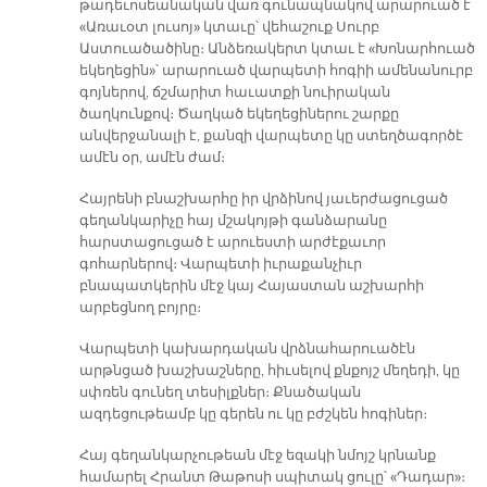
թադեւոսեանական վառ գունապնակով արարուած է
«Առաւօտ լուսոյ» կտաւը՝ վեհաշուք Սուրբ
Աստուածածինը։ Անձեռակերտ կտաւ է «Խոնարհուած
եկեղեցին»՝ արարուած վարպետի հոգիի ամենանուրբ
գոյներով, ճշմարիտ հաւատքի նուիրական
ծաղկունքով։ Ծաղկած եկեղեցիներու շարքը
անվերջանալի է, քանզի վարպետը կը ստեղծագործէ
ամէն օր, ամէն ժամ։
Հայրենի բնաշխարհը իր վրձինով յաւերժացուցած
գեղանկարիչը հայ մշակոյթի գանձարանը
հարստացուցած է արուեստի արժէքաւոր
գոհարներով։ Վարպետի իւրաքանչիւր
բնապատկերին մէջ կայ Հայաստան աշխարհի
արբեցնող բոյրը։
Վարպետի կախարդական վրձնահարուածէն
արթնցած խաշխաշները, հիւսելով քնքոյշ մեղեդի, կը
սփռեն գունեղ տեսիլքներ։ Քնածական
ազդեցութեամբ կը գերեն ու կը բժշկեն հոգիներ։
Հայ գեղանկարչութեան մէջ եզակի նմոյշ կրնանք
համարել Հրանտ Թաթոսի սպիտակ ցուլը՝ «Դադար»։